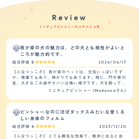
Review
ミニチュアピンシャーのクチコミ 4件
我が家の犬の魅力は、どの犬とも相性がよいと
ころが魅力的です。
総合評価
5
2024/04/17
【人なつっこさ】 我が家のペットは、元気いっぱいです
が、慎重でもあり、怖がりでもあります。特に、門や扉の
音、大きなごみ袋やカバンは怖い様子です。犬を飼ってい
る人には人懐っこいですが、犬を飼っていない人にはなか
ミニチュアピンシャー (Madonnaさん)
なかなつかないです。ジェスチャーが大きい人、声が大き
い人は特に怖がります。又、子供は基本的には嫌がりま
す。特に走っていたり、叫んだりすると吠えます。 他の
ペットととの相性はよく、大きい犬、小さい犬関係なくど
ピンシャーなのにほぼダックスみたいな愛くる
のペットともよく遊びます。特に、大きい犬との相性がよ
しい身体のフォルム
いです。 【落ち着き】 落ち着きについては、状況により
総合評価
4
2023/12/20
ますが、一人で家でお留守番してるときは、特にいたずら
したりせず、静かに過ごすことができます。家に誰かがい
【人なつっこさ】 とても勝気な性格で、散歩に出ると自
る場合は、遊んでほしくあらゆるおもちゃ(ぬいぐるみ)を