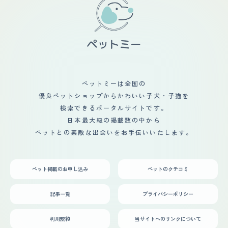
かりました。 小型犬ですが、ものすごい運動量を必要と
んな愛くるしいルックスもあって、第一印象は「なんだこ
びあってくれたらいいなあと思っていました。思っていた
しているので、ドッグランでも大型犬に負けないくらい走
の可愛いが詰まった生き物は」でした。 飼い始めは弱々
ほど仲良くはなりませんでしたが一緒に遊んだりもしてい
っています。 しかも結構なスピードで走るのがすごいで
しさが目立っていたので身体が弱いのかなと不安もありま
ました。その後亡くなり、またあたらしく迎えた柴犬とは
す。 ドッグラン内で犬同士のコミュニティもあるよう
したが、想像の遥か上をいく逞しさに成長して今は寧ろ困
仲良くなってくれました。やんちゃな子犬の遊び相手にな
で、先輩犬から上下関係を学んでいました。 普段の散歩
るくらいで、生活は一日2回の散歩を含め、犬が中心にな
ってくれたり寒い日は仲良くひっついて寝ているのをみる
プラス、定期的にドッグランで走らせないとストレスが溜
っています。
と微笑ましいです。私にこどもが産まれてからは、子ども
まってしまうようです。
とも仲良くしてくれています。赤ちゃんが触りにいっても
怒ることなく優しくしてくれます。嫌な場合は赤ちゃんか
ら離れていきますが噛んだりなど攻撃はしてこないです。
ペットミーは全国の
最近は、こどものおもちゃが気になるようで密かに寝床に
優良ペットショップからかわいい子犬・子猫を
持ち帰りかじったりしていますが相変わらず叱ってもその
場だけで日が経てば何度でも繰り返しています。いつまで
検索できるポータルサイトです。
も子犬のままなような性格で我が家に笑顔をくれます。
日本最大級の掲載数の中から
ペットとの素敵な出会いをお手伝いいたします。
ペット掲載のお申し込み
ペットのクチコミ
記事一覧
プライバシーポリシー
利用規約
当サイトへのリンクについて