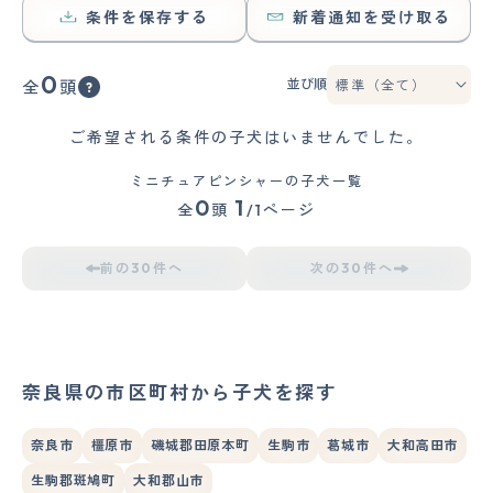
条件を保存する
新着通知を受け取る
0
並び順
全
頭
ご希望される条件の子犬はいませんでした。
ミニチュアピンシャーの子犬一覧
0
1
全
頭
/1ページ
前の30件へ
次の30件へ
奈良県の市区町村から子犬を探す
奈良市
橿原市
磯城郡田原本町
生駒市
葛城市
大和高田市
生駒郡斑鳩町
大和郡山市