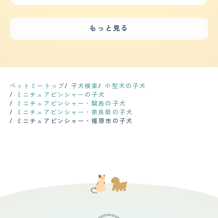
誰かが出入りする扉の音、門の音、それぞれの車の音を聞
もボール遊び、引っ張りっこ遊びを常にしたがります。
りは用心したほうがいいかもしれません。シャンプーは犬
いきます。落ち着きがなくトイレも動きながらするので本
くとオオカミのように吠えます。又、来客の場合は、キャ
しつけは、「マテ」「オスワリ」「オテ」「フセ」「ハウ
自身が水嫌いなので2,3週間に一度程度で、犬用のブラッ
人はトイレでしているつもりでも床にしてしまっていま
ンキャンした吠え方と、それぞれの状況によって吠え方が
ス」と基本的なコマンドはわかるようです。 【お手入
シングの板で毛並みを揃えるとびっしりと毛が取れます。
す。しつけは、根気よくする必要があります。怒られても
違います。 【総評】 甘えん坊で常にひっついきてとても
れ】 皮膚のアレルギーがあるので、定期的に病院で診て
もっと見る
健康問題は肥満気味なのと年齢を重ねているので身体機能
へこまない性格です。 【健康・寿命】 特定の病気に悩む
可愛く、又、一度、怒るとその後は悪さを一切せず、物分
もらっています。食品アレルギーがあるので、病院で医療
の低下、白内障といったものはあります。定期的な健康診
ことはないですが小型犬には多い膝蓋骨脱臼に軽度なりか
かりがよく頭がいいところを気に入っています。 ペット
用のドッグフードも購入しています。 アレルギーの関係
断は犬を思いやるなら絶対に必要だと思いますが、頻度と
けています。生まれつき傾向があったようですが無駄にジ
ショップで出会いました。印象は、とても怖がりで大丈夫
もあり、1週間に1回シャンプーをしています。(湿疹が増
してはフィラリアの予防接種のついでくらいで済んでいる
ャンプをさせたりしないように気をつけたり室内にカーペ
かなと心配でした。以前も、同じ種類の犬を飼っていたの
える梅雨から夏にかけては週に2回） 毛が短いので、家で
のでそう多くはありません。 【鳴き声】 どちらかと言え
ットや階段にも一工夫して足へ負担がかからないようにし
で迎え入れ前は、特に不安はありませんでしたが、迎え入
シャンプーをしても拭くとすぐに乾くのが良いです。 ぴ
ば小型犬カテゴリーですが、チワワのよういに甲高い鳴き
ているので元気に走れています。 【運動の頻度】 小さい
れ後は、あまりにもすべてのことに怖がり、歩くことも食
ょんぴょんと細かく動くので、家でやるのは危険と判断し
声ではなく、『ヴウォゥ,ヴウォウ』と力強さのある声
体ですが運動量はしっかり必要です。散歩は、朝と晩に
ペットミートップ
子犬検索
小型犬の子犬
事することもできずが1週間続き、犬の将来が心配でし
爪切り、肛門しぼりはプロにお任せしています。 【鳴き
で、本気で吠えられると家の外からでも鳴き声が貫通して
30分?1時間程度しますがまだまだ動きたがります。室内
ミニチュアピンシャーの子犬
た。犬の為にもと思い、犬の訓練所に連れて行きました。
声】 窓から見える人影や、ピンポン、玄関前を通る足音
きます(苦笑)。飼い始めた小さい頃の時代の声はか細く
を自由にさせているので一人でおもちゃで遊んだりボール
ミニチュアピンシャー・関西の子犬
指導の方に私たち自身も、犬について色々、教えてもら
等で番犬スイッチが発動し、思いっきり吠えます。 鳴き
「キュー,キュー」といった可愛げがあるものだったの
投げで走らせたりたまにドッグランで思いっきり走らせた
ミニチュアピンシャー・奈良県の子犬
い、犬も、訓練所で少しずつ日常の状況に慣れて改善する
声が高く、大きいので、とても響きます。 アップルウォ
で、それをいつまでも聞いていたいという方は録音してお
りしています。 【毛の手入れ・シャンプー回数】 短毛な
ミニチュアピンシャー・橿原市の子犬
ことができました。今は、家族でもあり、友人でもある存
ッチの警告が出るほどの爆音なので、出来るだけ早めに落
いた方がいいかもしれません。 【総評】 出会いは横浜の
ので手入れは非常に楽です。素人でも簡単にシャンプーす
在になり、我が家の生活は、犬中心になりました。
ち着かせています。 【総評】 甘えん坊で、家族が大好き
ペットショップ。当時はチワワ人気が圧倒的な中、ぽつん
ることができます。基本は自宅でシャンプーをしてたまに
で、小さな体で全力で守ってくれようとしているところが
とガラスケースの向こうにいる黒と茶色の混ざった子犬に
トリミングにだします。短毛ですが抜け毛が多いので室内
大好きです。 ペットショップで出会いました。 迎え入れ
目がとまりました。はじめはチワワ推しだった両親も、血
掃除しないといけません。本人に直接コロコロするときも
の時は、まだ2ヵ月ちょっとで小さいのに、小さな怪獣の
統書付きである点や私のゴリ押しに負けたようで最後は折
あります。シャンプーしたあともドライヤーですぐに乾き
ようでした。 本当にやんちゃで噛みつきぐぜもあり、何
れてくれました。 ピンシャーといえば、一般的には長い
ます。夏場なら軽く乾かしたあとバルコニーを走らせたて
にでもガジガジ噛み いたずらばかりするので大変でし
尻尾とすらっとした身体でドーベルマンを想起させる見た
おくと自然乾燥します。トリミング代も他の犬種に比べる
た。 パピーパーティーやしつけ教室に通ったり、トレー
目だと思いますが、私の飼い犬の場合には最初から尻尾を
と安くすみます。爪が黒いので自分できるのは難しいで
ナーさんに来てもらったりと 色々なトレーニングを経
カットされていて、更にタンクのような胴体と短めの脚で
す。 【総評】 もともと柴犬をかっていましたが抜け毛が
て、だいぶお利口さんになりました。 賢い犬種だと思う
耳が垂れていない以外はダックスの方がむしろ近いくら
ひどく次はシャンプーなど手入れが大変だったので次は短
ので、ちゃんとしつけをすれば、コマンドを覚えるのがわ
い。購入した時は子犬だったのでまだ耳も垂れており、そ
毛種が欲しいと思っていました。先住犬と仲良くお互い遊