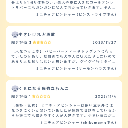
分よりも1周り体格のいい柴犬や更に大きなゴールデンレ
持ってきてみたり、近くに来ては手で私もしくは夫の腕を
トリバーにもガンガンに吠えて向かっていきます。そんな
叩いてみたりと落ち着きなくあらゆる形でアピールしてい
豪快な部分は家にいる時でも仕草の節々に随所に見られ、
ミニチュアピンシャー (ピンストライプさん)
ます。 【しつけやすさ】 日常の訓練、しつけは、食事を
普段はケージの中に段ボールの家を作ってそこを基準に行
与える際と散歩に行った際にしています。食事の際は、お
動している事が多いのですが、突然段ボールハウスの上に
座りからこちらがO.Kサインを出すまで食べないようにし
立って大声で吠えてこちらに向かってなにか主張をしてく
つけをしています。散歩の際は、犬の公園内でおもちゃ
る事もしばしば。 一方で平常心モードの時は非常に人懐
小さいけれど勇敢
(ボールや木の)を投げて取りに行ったら持ってくる、そし
っこく、身体を撫でてあげると幸せそうなまったり顔で身
て、こちら側に渡すという訓練を常にしています。 散歩
総合評価
3
2023/11/27
を預けてくるのでそんなギャップにいつも心を射抜かれて
の回数は2回、1時間ほどです。他の犬と犬の公園で遊ばせ
います。 【落ち着き】 落ち着きは上述した通りありませ
たり、散歩をしています。我が家は庭があり、又、山が近
【人なつっこさ】 パピーパーティーやドッグランに行っ
ん。（笑） 夜中に急に吠え出したりすることもあるの
いので庭で遊ばせたり、山に散歩に行ったりもしているの
ていたのもあり、初対面でも犬や人に吠えたりしないので
で、多分自分の中での何かスイッチが入ってしまうと一気
で運動量は1日、多い方になります。 【お手入れ】 毛の長
あまり人見知りはないと思いますが、グイグイ行くタイプ
に闘争モードになるのだと思います。特に散歩中に遭った
さは短いです。シャンプーは月1でしています。ブラッシ
ではないです。 散歩中も、すれ違いざまに吠えてくる犬
ミニチュアピンシャー (サーモンハラスさん)
事のない他の飼い犬にあった時はそれはもう大変で、何回
ングは、ケガ短いのでしたことはありません。抜け毛は、
に対しても冷静です。 逆にグイグイくるタイプが苦手な
か合うと仲良くなって落ち着いている事も多いのです
割りと多くいです。短いので目立ちませんが、犬のクッシ
ようで、ドッグランでしつこくクンクン嗅がれていると、
が…… 【しつけやすさ】 しつけの中で一番大事といって
ョンは毎日、掃除しています。カットはしたことがありま
最初は我慢しているのですが、嫌だと逃げます。それでも
もいいトイレに関しては、全く苦戦する事無く飼ってから
せん。 健康はいい方ですが、植物のアレルギーもちで
追ってくる犬に対しては怒って吠えることがあります。
くせになる癖強なわんこ
1ヶ月もかからない内に覚えてくれました。 ただ、上下関
す。春になると目から涙がでやすくなり、雑草が高く生え
人間でも、グイグイくる人に対しては避けてる感じがしま
係を人間の方が上だと覚えさせるのは結構難しいかもしれ
総合評価
1
2023/11/4
ているところは歩かせないように気を付けています。ま
す。 【落ち着き】 他の犬種と比べ、身軽だからか、ぴょ
ません。というのも、私自身は未だに腕に巻きつかれてマ
た、獣医さんに勧められた目薬(漢方のようなもの)を入れ
んぴょんと飛び跳ねる動きが多い気がします。 ドッグラ
ウンティングをされる事もしょっちゅうなので。 【お手
【性格・気質】 ミニチュアピンシャーは飼い主以外には
ています。年に1回は、健康診断をしています。投薬は、
ンでも、ずっと走っていられるので、普段散歩だけだと体
入れ】 毛の長さは夏冬で変わるのですが、冬毛は中指の
なつきにくいと聞いていましたが家族で世話をしているか
予防接種をしています。 【鳴き声】 鳴き声は、割りと大
力が有り余っているのがわかります。 走っている姿は、
第一関節がすっぽり埋まるくらいまで伸びて質感はコシが
らか誰にでも懐きやすく人が大好きです。小さい体ながら
きくうるさいです。我が家は、3階建てになり、それぞれ
小鹿みたいです。 【しつけやすさ】 散歩は朝夕と1日2
強く、毛量も多いです。抜け毛も多いので室内で自由に解
も気は強く自分より大きな犬にでも果敢に立ち向かいま
ミニチュアピンシャー (chikumamaさん)
の階に義理母、義理兄家族、私たち夫婦が住んでいます。
回、30分から1時間。２ｋｍから４ｋｍは歩きます。家で
放するとソファー周りや絨毯に結構落ちているのでその辺
す。食い意地がつよく他の犬のご飯まで唸りながら奪いに