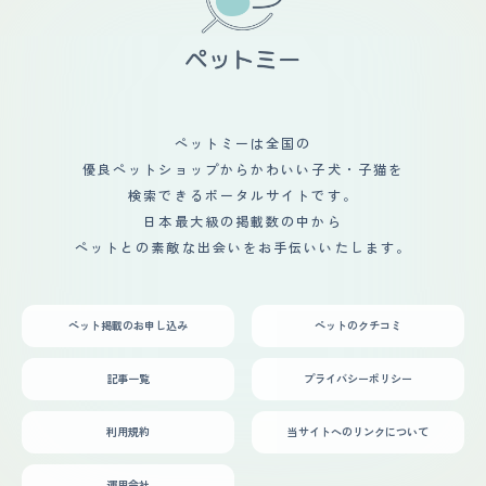
っています。 しかも結構なスピードで走るのがすごいで
しさが目立っていたので身体が弱いのかなと不安もありま
ました。その後亡くなり、またあたらしく迎えた柴犬とは
す。 ドッグラン内で犬同士のコミュニティもあるよう
したが、想像の遥か上をいく逞しさに成長して今は寧ろ困
仲良くなってくれました。やんちゃな子犬の遊び相手にな
で、先輩犬から上下関係を学んでいました。 普段の散歩
るくらいで、生活は一日2回の散歩を含め、犬が中心にな
ってくれたり寒い日は仲良くひっついて寝ているのをみる
プラス、定期的にドッグランで走らせないとストレスが溜
っています。
と微笑ましいです。私にこどもが産まれてからは、子ども
まってしまうようです。
とも仲良くしてくれています。赤ちゃんが触りにいっても
怒ることなく優しくしてくれます。嫌な場合は赤ちゃんか
ら離れていきますが噛んだりなど攻撃はしてこないです。
ペットミーは全国の
最近は、こどものおもちゃが気になるようで密かに寝床に
優良ペットショップからかわいい子犬・子猫を
持ち帰りかじったりしていますが相変わらず叱ってもその
場だけで日が経てば何度でも繰り返しています。いつまで
検索できるポータルサイトです。
も子犬のままなような性格で我が家に笑顔をくれます。
日本最大級の掲載数の中から
ペットとの素敵な出会いをお手伝いいたします。
ペット掲載のお申し込み
ペットのクチコミ
記事一覧
プライバシーポリシー
利用規約
当サイトへのリンクについて
運用会社