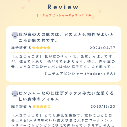
Review
ミニチュアピンシャーのクチコミ 4件
我が家の犬の魅力は、どの犬とも相性がよいと
ころが魅力的です。
総合評価
5
2024/04/17
【人なつっこさ】 我が家のペットは、元気いっぱいです
が、慎重でもあり、怖がりでもあります。特に、門や扉の
音、大きなごみ袋やカバンは怖い様子です。犬を飼ってい
る人には人懐っこいですが、犬を飼っていない人にはなか
ミニチュアピンシャー (Madonnaさん)
なかなつかないです。ジェスチャーが大きい人、声が大き
い人は特に怖がります。又、子供は基本的には嫌がりま
す。特に走っていたり、叫んだりすると吠えます。 他の
ペットととの相性はよく、大きい犬、小さい犬関係なくど
ピンシャーなのにほぼダックスみたいな愛くる
のペットともよく遊びます。特に、大きい犬との相性がよ
しい身体のフォルム
いです。 【落ち着き】 落ち着きについては、状況により
総合評価
4
2023/12/20
ますが、一人で家でお留守番してるときは、特にいたずら
したりせず、静かに過ごすことができます。家に誰かがい
【人なつっこさ】 とても勝気な性格で、散歩に出ると自
る場合は、遊んでほしくあらゆるおもちゃ(ぬいぐるみ)を
分よりも1周り体格のいい柴犬や更に大きなゴールデンレ
持ってきてみたり、近くに来ては手で私もしくは夫の腕を
トリバーにもガンガンに吠えて向かっていきます。そんな