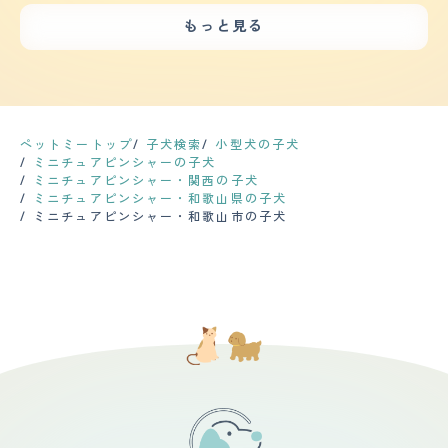
ンキャンした吠え方と、それぞれの状況によって吠え方が
ス」と基本的なコマンドはわかるようです。 【お手入
シングの板で毛並みを揃えるとびっしりと毛が取れます。
す。しつけは、根気よくする必要があります。怒られても
違います。 【総評】 甘えん坊で常にひっついきてとても
れ】 皮膚のアレルギーがあるので、定期的に病院で診て
もっと見る
健康問題は肥満気味なのと年齢を重ねているので身体機能
へこまない性格です。 【健康・寿命】 特定の病気に悩む
可愛く、又、一度、怒るとその後は悪さを一切せず、物分
もらっています。食品アレルギーがあるので、病院で医療
の低下、白内障といったものはあります。定期的な健康診
ことはないですが小型犬には多い膝蓋骨脱臼に軽度なりか
かりがよく頭がいいところを気に入っています。 ペット
用のドッグフードも購入しています。 アレルギーの関係
断は犬を思いやるなら絶対に必要だと思いますが、頻度と
けています。生まれつき傾向があったようですが無駄にジ
ショップで出会いました。印象は、とても怖がりで大丈夫
もあり、1週間に1回シャンプーをしています。(湿疹が増
してはフィラリアの予防接種のついでくらいで済んでいる
ャンプをさせたりしないように気をつけたり室内にカーペ
かなと心配でした。以前も、同じ種類の犬を飼っていたの
える梅雨から夏にかけては週に2回） 毛が短いので、家で
のでそう多くはありません。 【鳴き声】 どちらかと言え
ットや階段にも一工夫して足へ負担がかからないようにし
で迎え入れ前は、特に不安はありませんでしたが、迎え入
シャンプーをしても拭くとすぐに乾くのが良いです。 ぴ
ば小型犬カテゴリーですが、チワワのよういに甲高い鳴き
ているので元気に走れています。 【運動の頻度】 小さい
れ後は、あまりにもすべてのことに怖がり、歩くことも食
ょんぴょんと細かく動くので、家でやるのは危険と判断し
声ではなく、『ヴウォゥ,ヴウォウ』と力強さのある声
体ですが運動量はしっかり必要です。散歩は、朝と晩に
ペットミートップ
子犬検索
小型犬の子犬
事することもできずが1週間続き、犬の将来が心配でし
爪切り、肛門しぼりはプロにお任せしています。 【鳴き
で、本気で吠えられると家の外からでも鳴き声が貫通して
30分?1時間程度しますがまだまだ動きたがります。室内
ミニチュアピンシャーの子犬
た。犬の為にもと思い、犬の訓練所に連れて行きました。
声】 窓から見える人影や、ピンポン、玄関前を通る足音
きます(苦笑)。飼い始めた小さい頃の時代の声はか細く
を自由にさせているので一人でおもちゃで遊んだりボール
ミニチュアピンシャー・関西の子犬
指導の方に私たち自身も、犬について色々、教えてもら
等で番犬スイッチが発動し、思いっきり吠えます。 鳴き
「キュー,キュー」といった可愛げがあるものだったの
投げで走らせたりたまにドッグランで思いっきり走らせた
ミニチュアピンシャー・和歌山県の子犬
い、犬も、訓練所で少しずつ日常の状況に慣れて改善する
声が高く、大きいので、とても響きます。 アップルウォ
で、それをいつまでも聞いていたいという方は録音してお
りしています。 【毛の手入れ・シャンプー回数】 短毛な
ミニチュアピンシャー・和歌山市の子犬
ことができました。今は、家族でもあり、友人でもある存
ッチの警告が出るほどの爆音なので、出来るだけ早めに落
いた方がいいかもしれません。 【総評】 出会いは横浜の
ので手入れは非常に楽です。素人でも簡単にシャンプーす
在になり、我が家の生活は、犬中心になりました。
ち着かせています。 【総評】 甘えん坊で、家族が大好き
ペットショップ。当時はチワワ人気が圧倒的な中、ぽつん
ることができます。基本は自宅でシャンプーをしてたまに
で、小さな体で全力で守ってくれようとしているところが
とガラスケースの向こうにいる黒と茶色の混ざった子犬に
トリミングにだします。短毛ですが抜け毛が多いので室内
大好きです。 ペットショップで出会いました。 迎え入れ
目がとまりました。はじめはチワワ推しだった両親も、血
掃除しないといけません。本人に直接コロコロするときも
の時は、まだ2ヵ月ちょっとで小さいのに、小さな怪獣の
統書付きである点や私のゴリ押しに負けたようで最後は折
あります。シャンプーしたあともドライヤーですぐに乾き
ようでした。 本当にやんちゃで噛みつきぐぜもあり、何
れてくれました。 ピンシャーといえば、一般的には長い
ます。夏場なら軽く乾かしたあとバルコニーを走らせたて
にでもガジガジ噛み いたずらばかりするので大変でし
尻尾とすらっとした身体でドーベルマンを想起させる見た
おくと自然乾燥します。トリミング代も他の犬種に比べる
た。 パピーパーティーやしつけ教室に通ったり、トレー
目だと思いますが、私の飼い犬の場合には最初から尻尾を
と安くすみます。爪が黒いので自分できるのは難しいで
ナーさんに来てもらったりと 色々なトレーニングを経
カットされていて、更にタンクのような胴体と短めの脚で
す。 【総評】 もともと柴犬をかっていましたが抜け毛が
て、だいぶお利口さんになりました。 賢い犬種だと思う
耳が垂れていない以外はダックスの方がむしろ近いくら
ひどく次はシャンプーなど手入れが大変だったので次は短
ので、ちゃんとしつけをすれば、コマンドを覚えるのがわ
い。購入した時は子犬だったのでまだ耳も垂れており、そ
毛種が欲しいと思っていました。先住犬と仲良くお互い遊
かりました。 小型犬ですが、ものすごい運動量を必要と
んな愛くるしいルックスもあって、第一印象は「なんだこ
びあってくれたらいいなあと思っていました。思っていた
しているので、ドッグランでも大型犬に負けないくらい走
の可愛いが詰まった生き物は」でした。 飼い始めは弱々
ほど仲良くはなりませんでしたが一緒に遊んだりもしてい