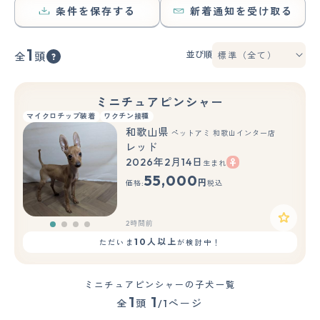
条件を保存する
新着通知を受け取る
1
並び順
全
頭
ミニチュアピンシャー
マイクロチップ装着
ワクチン接種
和歌山県
ペットアミ 和歌山インター店
レッド
2026年2月14日
生まれ
55,000
円
価格:
税込
2時間前
10人以上
ただいま
が検討中！
ミニチュアピンシャーの子犬一覧
1
1
全
頭
/1ページ