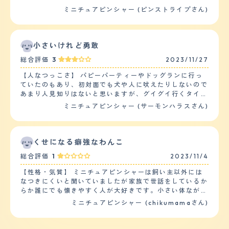
叩いてみたりと落ち着きなくあらゆる形でアピールしてい
豪快な部分は家にいる時でも仕草の節々に随所に見られ、
ミニチュアピンシャー (ピンストライプさん)
ます。 【しつけやすさ】 日常の訓練、しつけは、食事を
普段はケージの中に段ボールの家を作ってそこを基準に行
与える際と散歩に行った際にしています。食事の際は、お
動している事が多いのですが、突然段ボールハウスの上に
座りからこちらがO.Kサインを出すまで食べないようにし
立って大声で吠えてこちらに向かってなにか主張をしてく
つけをしています。散歩の際は、犬の公園内でおもちゃ
る事もしばしば。 一方で平常心モードの時は非常に人懐
小さいけれど勇敢
(ボールや木の)を投げて取りに行ったら持ってくる、そし
っこく、身体を撫でてあげると幸せそうなまったり顔で身
て、こちら側に渡すという訓練を常にしています。 散歩
総合評価
3
2023/11/27
を預けてくるのでそんなギャップにいつも心を射抜かれて
の回数は2回、1時間ほどです。他の犬と犬の公園で遊ばせ
います。 【落ち着き】 落ち着きは上述した通りありませ
たり、散歩をしています。我が家は庭があり、又、山が近
【人なつっこさ】 パピーパーティーやドッグランに行っ
ん。（笑） 夜中に急に吠え出したりすることもあるの
いので庭で遊ばせたり、山に散歩に行ったりもしているの
ていたのもあり、初対面でも犬や人に吠えたりしないので
で、多分自分の中での何かスイッチが入ってしまうと一気
で運動量は1日、多い方になります。 【お手入れ】 毛の長
あまり人見知りはないと思いますが、グイグイ行くタイプ
に闘争モードになるのだと思います。特に散歩中に遭った
さは短いです。シャンプーは月1でしています。ブラッシ
ではないです。 散歩中も、すれ違いざまに吠えてくる犬
ミニチュアピンシャー (サーモンハラスさん)
事のない他の飼い犬にあった時はそれはもう大変で、何回
ングは、ケガ短いのでしたことはありません。抜け毛は、
に対しても冷静です。 逆にグイグイくるタイプが苦手な
か合うと仲良くなって落ち着いている事も多いのです
割りと多くいです。短いので目立ちませんが、犬のクッシ
ようで、ドッグランでしつこくクンクン嗅がれていると、
が…… 【しつけやすさ】 しつけの中で一番大事といって
ョンは毎日、掃除しています。カットはしたことがありま
最初は我慢しているのですが、嫌だと逃げます。それでも
もいいトイレに関しては、全く苦戦する事無く飼ってから
せん。 健康はいい方ですが、植物のアレルギーもちで
追ってくる犬に対しては怒って吠えることがあります。
くせになる癖強なわんこ
1ヶ月もかからない内に覚えてくれました。 ただ、上下関
す。春になると目から涙がでやすくなり、雑草が高く生え
人間でも、グイグイくる人に対しては避けてる感じがしま
係を人間の方が上だと覚えさせるのは結構難しいかもしれ
総合評価
1
2023/11/4
ているところは歩かせないように気を付けています。ま
す。 【落ち着き】 他の犬種と比べ、身軽だからか、ぴょ
ません。というのも、私自身は未だに腕に巻きつかれてマ
た、獣医さんに勧められた目薬(漢方のようなもの)を入れ
んぴょんと飛び跳ねる動きが多い気がします。 ドッグラ
ウンティングをされる事もしょっちゅうなので。 【お手
【性格・気質】 ミニチュアピンシャーは飼い主以外には
ています。年に1回は、健康診断をしています。投薬は、
ンでも、ずっと走っていられるので、普段散歩だけだと体
入れ】 毛の長さは夏冬で変わるのですが、冬毛は中指の
なつきにくいと聞いていましたが家族で世話をしているか
予防接種をしています。 【鳴き声】 鳴き声は、割りと大
力が有り余っているのがわかります。 走っている姿は、
第一関節がすっぽり埋まるくらいまで伸びて質感はコシが
らか誰にでも懐きやすく人が大好きです。小さい体ながら
きくうるさいです。我が家は、3階建てになり、それぞれ
小鹿みたいです。 【しつけやすさ】 散歩は朝夕と1日2
強く、毛量も多いです。抜け毛も多いので室内で自由に解
も気は強く自分より大きな犬にでも果敢に立ち向かいま
ミニチュアピンシャー (chikumamaさん)
の階に義理母、義理兄家族、私たち夫婦が住んでいます。
回、30分から1時間。２ｋｍから４ｋｍは歩きます。家で
放するとソファー周りや絨毯に結構落ちているのでその辺
す。食い意地がつよく他の犬のご飯まで唸りながら奪いに
誰かが出入りする扉の音、門の音、それぞれの車の音を聞
もボール遊び、引っ張りっこ遊びを常にしたがります。
りは用心したほうがいいかもしれません。シャンプーは犬
いきます。落ち着きがなくトイレも動きながらするので本
くとオオカミのように吠えます。又、来客の場合は、キャ
しつけは、「マテ」「オスワリ」「オテ」「フセ」「ハウ
自身が水嫌いなので2,3週間に一度程度で、犬用のブラッ
人はトイレでしているつもりでも床にしてしまっていま