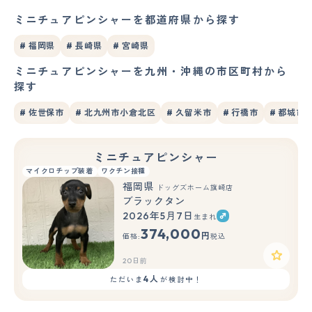
ミニチュアピンシャーを都道府県から探す
# 福岡県
# 長崎県
# 宮崎県
ミニチュアピンシャーを九州・沖縄の市区町村から
探す
# 佐世保市
# 北九州市小倉北区
# 久留米市
# 行橋市
# 都城市
ミニチュアピンシャー
マイクロチップ装着
ワクチン接種
福岡県
ドッグズホーム旗崎店
ブラックタン
2026年5月7日
生まれ
374,000
円
価格:
税込
20日前
4人
ただいま
が検討中！