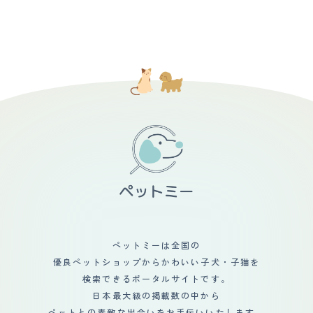
「キュー,キュー」といった可愛げがあるものだったの
投げで走らせたりたまにドッグランで思いっきり走らせた
い、犬も、訓練所で少しずつ日常の状況に慣れて改善する
声が高く、大きいので、とても響きます。 アップルウォ
で、それをいつまでも聞いていたいという方は録音してお
りしています。 【毛の手入れ・シャンプー回数】 短毛な
ことができました。今は、家族でもあり、友人でもある存
ッチの警告が出るほどの爆音なので、出来るだけ早めに落
いた方がいいかもしれません。 【総評】 出会いは横浜の
ので手入れは非常に楽です。素人でも簡単にシャンプーす
在になり、我が家の生活は、犬中心になりました。
ち着かせています。 【総評】 甘えん坊で、家族が大好き
ペットショップ。当時はチワワ人気が圧倒的な中、ぽつん
ることができます。基本は自宅でシャンプーをしてたまに
で、小さな体で全力で守ってくれようとしているところが
とガラスケースの向こうにいる黒と茶色の混ざった子犬に
トリミングにだします。短毛ですが抜け毛が多いので室内
大好きです。 ペットショップで出会いました。 迎え入れ
目がとまりました。はじめはチワワ推しだった両親も、血
掃除しないといけません。本人に直接コロコロするときも
の時は、まだ2ヵ月ちょっとで小さいのに、小さな怪獣の
統書付きである点や私のゴリ押しに負けたようで最後は折
あります。シャンプーしたあともドライヤーですぐに乾き
ようでした。 本当にやんちゃで噛みつきぐぜもあり、何
れてくれました。 ピンシャーといえば、一般的には長い
ます。夏場なら軽く乾かしたあとバルコニーを走らせたて
にでもガジガジ噛み いたずらばかりするので大変でし
尻尾とすらっとした身体でドーベルマンを想起させる見た
おくと自然乾燥します。トリミング代も他の犬種に比べる
た。 パピーパーティーやしつけ教室に通ったり、トレー
目だと思いますが、私の飼い犬の場合には最初から尻尾を
と安くすみます。爪が黒いので自分できるのは難しいで
ナーさんに来てもらったりと 色々なトレーニングを経
カットされていて、更にタンクのような胴体と短めの脚で
す。 【総評】 もともと柴犬をかっていましたが抜け毛が
て、だいぶお利口さんになりました。 賢い犬種だと思う
耳が垂れていない以外はダックスの方がむしろ近いくら
ひどく次はシャンプーなど手入れが大変だったので次は短
ので、ちゃんとしつけをすれば、コマンドを覚えるのがわ
い。購入した時は子犬だったのでまだ耳も垂れており、そ
毛種が欲しいと思っていました。先住犬と仲良くお互い遊
かりました。 小型犬ですが、ものすごい運動量を必要と
んな愛くるしいルックスもあって、第一印象は「なんだこ
びあってくれたらいいなあと思っていました。思っていた
しているので、ドッグランでも大型犬に負けないくらい走
の可愛いが詰まった生き物は」でした。 飼い始めは弱々
ほど仲良くはなりませんでしたが一緒に遊んだりもしてい
っています。 しかも結構なスピードで走るのがすごいで
しさが目立っていたので身体が弱いのかなと不安もありま
ました。その後亡くなり、またあたらしく迎えた柴犬とは
す。 ドッグラン内で犬同士のコミュニティもあるよう
したが、想像の遥か上をいく逞しさに成長して今は寧ろ困
仲良くなってくれました。やんちゃな子犬の遊び相手にな
で、先輩犬から上下関係を学んでいました。 普段の散歩
るくらいで、生活は一日2回の散歩を含め、犬が中心にな
ってくれたり寒い日は仲良くひっついて寝ているのをみる
プラス、定期的にドッグランで走らせないとストレスが溜
っています。
と微笑ましいです。私にこどもが産まれてからは、子ども
まってしまうようです。
とも仲良くしてくれています。赤ちゃんが触りにいっても
ペットミーは全国の
怒ることなく優しくしてくれます。嫌な場合は赤ちゃんか
優良ペットショップからかわいい子犬・子猫を
ら離れていきますが噛んだりなど攻撃はしてこないです。
最近は、こどものおもちゃが気になるようで密かに寝床に
検索できるポータルサイトです。
持ち帰りかじったりしていますが相変わらず叱ってもその
日本最大級の掲載数の中から
場だけで日が経てば何度でも繰り返しています。いつまで
ペットとの素敵な出会いをお手伝いいたします。