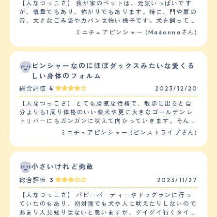
【人なつっこさ】 我が家のペットは、元気いっぱいです
が、慎重でもあり、怖がりでもあります。特に、門や扉の
音、大きなごみ袋やカバンは怖い様子です。犬を飼ってい
る人には人懐っこいですが、犬を飼っていない人にはなか
ミニチュアピンシャー (Madonnaさん)
なかなつかないです。ジェスチャーが大きい人、声が大き
い人は特に怖がります。又、子供は基本的には嫌がりま
す。特に走っていたり、叫んだりすると吠えます。 他の
ペットととの相性はよく、大きい犬、小さい犬関係なくど
ピンシャーなのにほぼダックスみたいな愛くる
のペットともよく遊びます。特に、大きい犬との相性がよ
しい身体のフォルム
いです。 【落ち着き】 落ち着きについては、状況により
総合評価
4
2023/12/20
ますが、一人で家でお留守番してるときは、特にいたずら
したりせず、静かに過ごすことができます。家に誰かがい
【人なつっこさ】 とても勝気な性格で、散歩に出ると自
る場合は、遊んでほしくあらゆるおもちゃ(ぬいぐるみ)を
分よりも1周り体格のいい柴犬や更に大きなゴールデンレ
持ってきてみたり、近くに来ては手で私もしくは夫の腕を
トリバーにもガンガンに吠えて向かっていきます。そんな
叩いてみたりと落ち着きなくあらゆる形でアピールしてい
豪快な部分は家にいる時でも仕草の節々に随所に見られ、
ミニチュアピンシャー (ピンストライプさん)
ます。 【しつけやすさ】 日常の訓練、しつけは、食事を
普段はケージの中に段ボールの家を作ってそこを基準に行
与える際と散歩に行った際にしています。食事の際は、お
動している事が多いのですが、突然段ボールハウスの上に
座りからこちらがO.Kサインを出すまで食べないようにし
立って大声で吠えてこちらに向かってなにか主張をしてく
つけをしています。散歩の際は、犬の公園内でおもちゃ
る事もしばしば。 一方で平常心モードの時は非常に人懐
小さいけれど勇敢
(ボールや木の)を投げて取りに行ったら持ってくる、そし
っこく、身体を撫でてあげると幸せそうなまったり顔で身
て、こちら側に渡すという訓練を常にしています。 散歩
総合評価
3
2023/11/27
を預けてくるのでそんなギャップにいつも心を射抜かれて
の回数は2回、1時間ほどです。他の犬と犬の公園で遊ばせ
います。 【落ち着き】 落ち着きは上述した通りありませ
たり、散歩をしています。我が家は庭があり、又、山が近
【人なつっこさ】 パピーパーティーやドッグランに行っ
ん。（笑） 夜中に急に吠え出したりすることもあるの
いので庭で遊ばせたり、山に散歩に行ったりもしているの
ていたのもあり、初対面でも犬や人に吠えたりしないので
で、多分自分の中での何かスイッチが入ってしまうと一気
で運動量は1日、多い方になります。 【お手入れ】 毛の長
あまり人見知りはないと思いますが、グイグイ行くタイプ
に闘争モードになるのだと思います。特に散歩中に遭った