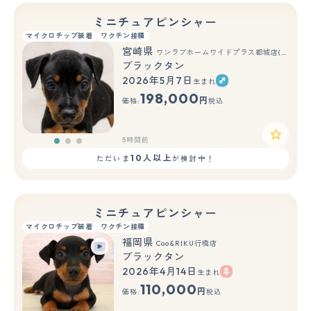
ミニチュアピンシャー
マイクロチップ装着
ワクチン接種
宮崎県
ワンラブホームワイドプラス都城店(FC)
ブラックタン
2026年5月7日
生まれ
もっと見る
198,000
円
価格:
税込
5時間前
10人以上
ただいま
が検討中！
ミニチュアピンシャー
マイクロチップ装着
ワクチン接種
福岡県
Coo&RIKU行橋店
ブラックタン
2026年4月14日
生まれ
110,000
円
価格:
税込