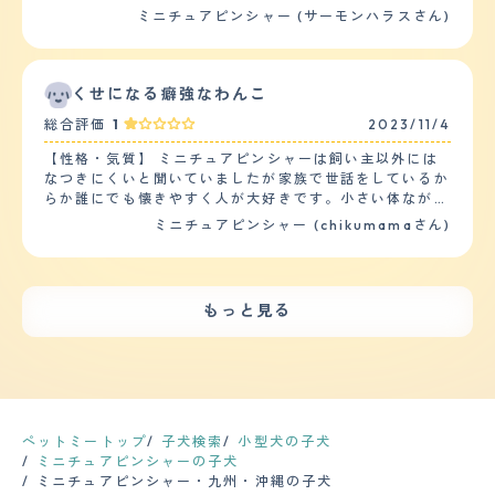
さは短いです。シャンプーは月1でしています。ブラッシ
ではないです。 散歩中も、すれ違いざまに吠えてくる犬
ミニチュアピンシャー (サーモンハラスさん)
事のない他の飼い犬にあった時はそれはもう大変で、何回
ングは、ケガ短いのでしたことはありません。抜け毛は、
に対しても冷静です。 逆にグイグイくるタイプが苦手な
か合うと仲良くなって落ち着いている事も多いのです
割りと多くいです。短いので目立ちませんが、犬のクッシ
ようで、ドッグランでしつこくクンクン嗅がれていると、
が…… 【しつけやすさ】 しつけの中で一番大事といって
ョンは毎日、掃除しています。カットはしたことがありま
最初は我慢しているのですが、嫌だと逃げます。それでも
もいいトイレに関しては、全く苦戦する事無く飼ってから
せん。 健康はいい方ですが、植物のアレルギーもちで
追ってくる犬に対しては怒って吠えることがあります。
くせになる癖強なわんこ
1ヶ月もかからない内に覚えてくれました。 ただ、上下関
す。春になると目から涙がでやすくなり、雑草が高く生え
人間でも、グイグイくる人に対しては避けてる感じがしま
係を人間の方が上だと覚えさせるのは結構難しいかもしれ
総合評価
1
2023/11/4
ているところは歩かせないように気を付けています。ま
す。 【落ち着き】 他の犬種と比べ、身軽だからか、ぴょ
ません。というのも、私自身は未だに腕に巻きつかれてマ
た、獣医さんに勧められた目薬(漢方のようなもの)を入れ
んぴょんと飛び跳ねる動きが多い気がします。 ドッグラ
ウンティングをされる事もしょっちゅうなので。 【お手
【性格・気質】 ミニチュアピンシャーは飼い主以外には
ています。年に1回は、健康診断をしています。投薬は、
ンでも、ずっと走っていられるので、普段散歩だけだと体
入れ】 毛の長さは夏冬で変わるのですが、冬毛は中指の
なつきにくいと聞いていましたが家族で世話をしているか
予防接種をしています。 【鳴き声】 鳴き声は、割りと大
力が有り余っているのがわかります。 走っている姿は、
第一関節がすっぽり埋まるくらいまで伸びて質感はコシが
らか誰にでも懐きやすく人が大好きです。小さい体ながら
きくうるさいです。我が家は、3階建てになり、それぞれ
小鹿みたいです。 【しつけやすさ】 散歩は朝夕と1日2
強く、毛量も多いです。抜け毛も多いので室内で自由に解
も気は強く自分より大きな犬にでも果敢に立ち向かいま
ミニチュアピンシャー (chikumamaさん)
の階に義理母、義理兄家族、私たち夫婦が住んでいます。
回、30分から1時間。２ｋｍから４ｋｍは歩きます。家で
放するとソファー周りや絨毯に結構落ちているのでその辺
す。食い意地がつよく他の犬のご飯まで唸りながら奪いに
誰かが出入りする扉の音、門の音、それぞれの車の音を聞
もボール遊び、引っ張りっこ遊びを常にしたがります。
りは用心したほうがいいかもしれません。シャンプーは犬
いきます。落ち着きがなくトイレも動きながらするので本
くとオオカミのように吠えます。又、来客の場合は、キャ
しつけは、「マテ」「オスワリ」「オテ」「フセ」「ハウ
自身が水嫌いなので2,3週間に一度程度で、犬用のブラッ
人はトイレでしているつもりでも床にしてしまっていま
ンキャンした吠え方と、それぞれの状況によって吠え方が
ス」と基本的なコマンドはわかるようです。 【お手入
シングの板で毛並みを揃えるとびっしりと毛が取れます。
す。しつけは、根気よくする必要があります。怒られても
違います。 【総評】 甘えん坊で常にひっついきてとても
れ】 皮膚のアレルギーがあるので、定期的に病院で診て
もっと見る
健康問題は肥満気味なのと年齢を重ねているので身体機能
へこまない性格です。 【健康・寿命】 特定の病気に悩む
可愛く、又、一度、怒るとその後は悪さを一切せず、物分
もらっています。食品アレルギーがあるので、病院で医療
の低下、白内障といったものはあります。定期的な健康診
ことはないですが小型犬には多い膝蓋骨脱臼に軽度なりか
かりがよく頭がいいところを気に入っています。 ペット
用のドッグフードも購入しています。 アレルギーの関係
断は犬を思いやるなら絶対に必要だと思いますが、頻度と
けています。生まれつき傾向があったようですが無駄にジ
ショップで出会いました。印象は、とても怖がりで大丈夫
もあり、1週間に1回シャンプーをしています。(湿疹が増
してはフィラリアの予防接種のついでくらいで済んでいる
ャンプをさせたりしないように気をつけたり室内にカーペ
かなと心配でした。以前も、同じ種類の犬を飼っていたの
える梅雨から夏にかけては週に2回） 毛が短いので、家で
のでそう多くはありません。 【鳴き声】 どちらかと言え
ットや階段にも一工夫して足へ負担がかからないようにし
で迎え入れ前は、特に不安はありませんでしたが、迎え入
シャンプーをしても拭くとすぐに乾くのが良いです。 ぴ
ば小型犬カテゴリーですが、チワワのよういに甲高い鳴き
ているので元気に走れています。 【運動の頻度】 小さい
れ後は、あまりにもすべてのことに怖がり、歩くことも食
ょんぴょんと細かく動くので、家でやるのは危険と判断し
声ではなく、『ヴウォゥ,ヴウォウ』と力強さのある声
体ですが運動量はしっかり必要です。散歩は、朝と晩に
ペットミートップ
子犬検索
小型犬の子犬
事することもできずが1週間続き、犬の将来が心配でし
爪切り、肛門しぼりはプロにお任せしています。 【鳴き
で、本気で吠えられると家の外からでも鳴き声が貫通して
30分?1時間程度しますがまだまだ動きたがります。室内
ミニチュアピンシャーの子犬
た。犬の為にもと思い、犬の訓練所に連れて行きました。
声】 窓から見える人影や、ピンポン、玄関前を通る足音
きます(苦笑)。飼い始めた小さい頃の時代の声はか細く
を自由にさせているので一人でおもちゃで遊んだりボール
ミニチュアピンシャー・九州・沖縄の子犬
指導の方に私たち自身も、犬について色々、教えてもら
等で番犬スイッチが発動し、思いっきり吠えます。 鳴き