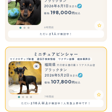
ブラックタン
2026年6月1日
生まれ
もっと見る
198,000
円
価格:
税込
6時間前
1人
ただいま
が検討中！
ミニチュアピンシャー
マイクロチップ装着
遺伝子検査情報
ワクチン接種
親体重表示
福岡県
犬の家＆猫の里トリアス久山店
ブラックタン
2026年5月2日
生まれ
107,800
円
価格:
税込
7時間前
10人以上
ただいま
が検討中！人気急上昇中です！