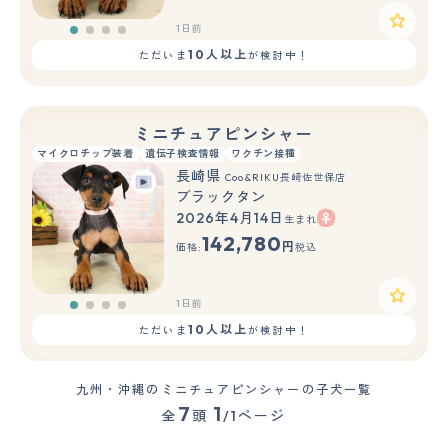
1日前
10人以上
ただいま
が検討中！
ミニチュアピンシャー
マイクロチップ装着
遺伝子検査情報
ワクチン接種
長崎県
Coo&RIKU長崎佐世保店
ブラックタン
2026年4月14日
生まれ
142,780
円
価格:
税込
1日前
10人以上
ただいま
が検討中！
九州・沖縄のミニチュアピンシャーの子犬一覧
7
1
全
頭
/1ページ