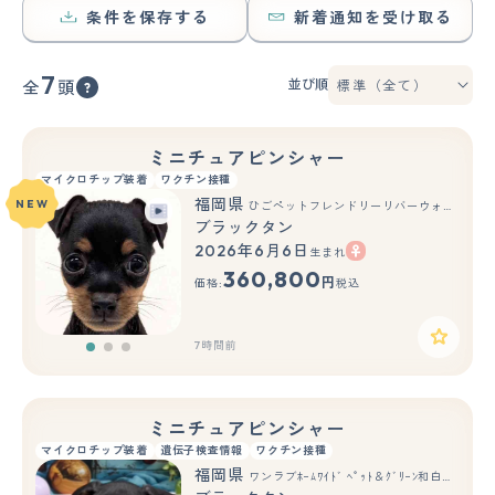
条件を保存する
新着通知を受け取る
7
並び順
全
頭
ミニチュアピンシャー
マイクロチップ装着
ワクチン接種
福岡県
NEW
ひごペットフレンドリーリバーウォーク北九州店
ブラックタン
2026年6月6日
生まれ
もっと見る
360,800
円
価格:
税込
7時間前
ミニチュアピンシャー
マイクロチップ装着
遺伝子検査情報
ワクチン接種
福岡県
ワンラブﾎｰﾑﾜｲﾄﾞ ﾍﾟｯﾄ＆ｸﾞﾘｰﾝ和白店(FC)