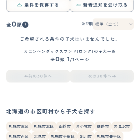
条件を保存する
新着通知を受け取る
0
並び順
全
頭
ご希望される条件の子犬はいませんでした。
カニンヘンダックスフンド(ロング)の子犬一覧
0
1
全
頭
/1ページ
前の30件へ
次の30件へ
北海道の市区町村から子犬を探す
札幌市東区
札幌市北区
函館市
苫小牧市
釧路市
岩見沢市
札幌市西区
北見市
札幌市手稲区
旭川市
札幌市豊平区