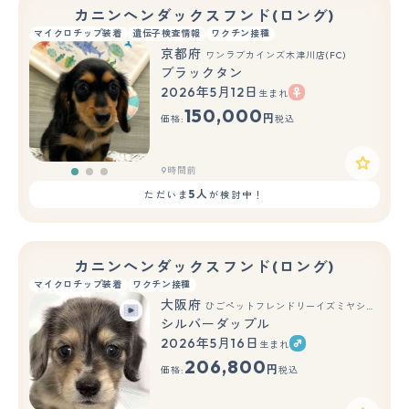
カニンヘンダックスフンド(ロング)
マイクロチップ装着
遺伝子検査情報
ワクチン接種
京都府
ワンラブカインズ木津川店(FC)
ブラックタン
2026年5月12日
生まれ
もっと見る
150,000
円
価格:
税込
9時間前
5人
ただいま
が検討中！
カニンヘンダックスフンド(ロング)
マイクロチップ装着
ワクチン接種
大阪府
ひごペットフレンドリーイズミヤショッピングセンター千里丘店
シルバーダップル
2026年5月16日
生まれ
もっと見る
206,800
円
価格:
税込