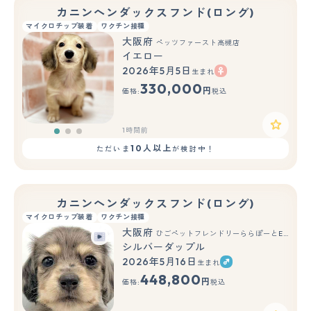
カニンヘンダックスフンド(ロング)
マイクロチップ装着
ワクチン接種
大阪府
ペッツファースト高槻店
イエロー
2026年5月5日
生まれ
もっと見る
330,000
円
価格:
税込
1時間前
10人以上
ただいま
が検討中！
カニンヘンダックスフンド(ロング)
マイクロチップ装着
ワクチン接種
大阪府
ひごペットフレンドリーららぽーとEXPOCITY店
シルバーダップル
2026年5月16日
生まれ
もっと見る
448,800
円
価格:
税込