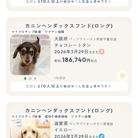
10人以上
ただいま
が検討中！人気急上昇中です！
カニンヘンダックスフンド(ロング)
マイクロチップ装着
ワクチン接種
大阪府
ペッツファースト吹田千里丘店
チョコレートタン
2026年3月29日
生まれ
もっと見る
186,740
円
価格:
税込
1時間前
10人以上
ただいま
が検討中！人気急上昇中です！
カニンヘンダックスフンド(ロング)
マイクロチップ装着
遺伝子検査情報
ワクチン接種
滋賀県
ワンラブイオンタウン彦根店
イエロー
2026年3月29日
生まれ