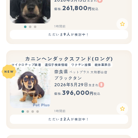
生まれ
もっと見る
261,800
円
価格:
税込
1時間前
9人
ただいま
が検討中！
カニンヘンダックスフンド(ロング)
マイクロチップ装着
遺伝子検査情報
ワクチン接種
親体重表示
奈良県
NEW
ペットプラス 大和郡山店
ブラックタン
2026年5月29日
生まれ
396,000
円
価格:
税込
1時間前
2人
ただいま
が検討中！