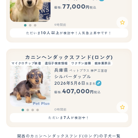
もっと見る
77,000
円
価格:
税込
9時間前
10人以上
ただいま
が検討中！人気急上昇中です！
カニンヘンダックスフンド(ロング)
マイクロチップ装着
遺伝子検査情報
ワクチン接種
親体重表示
兵庫県
ペットプラス 神戸三宮店
シルバーダップル
2026年5月6日
生まれ
407,000
円
価格:
税込
0時間前
7人
ただいま
が検討中！
関西のカニンヘンダックスフンド(ロング)の子犬一覧