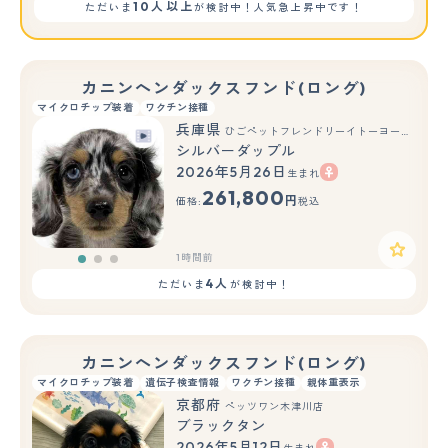
10人以上
ただいま
が検討中！人気急上昇中です！
カニンヘンダックスフンド(ロング)
マイクロチップ装着
ワクチン接種
兵庫県
ひごペットフレンドリーイトーヨーカドー明石店
シルバーダップル
2026年5月26日
生まれ
もっと見る
261,800
円
価格:
税込
1時間前
4人
ただいま
が検討中！
カニンヘンダックスフンド(ロング)
マイクロチップ装着
遺伝子検査情報
ワクチン接種
親体重表示
京都府
ペッツワン木津川店
ブラックタン
2026年5月12日