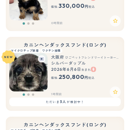
もっと見る
330,000
円
価格:
税込
0時間前
カニンヘンダックスフンド(ロング)
マイクロチップ装着
ワクチン接種
大阪府
NEW
ひごペットフレンドリーイトーヨーカドー津久野店
シルバーダップル
2026年6月6日
生まれ
もっと見る
250,800
円
価格:
税込
1時間前
3人
ただいま
が検討中！
カニンヘンダックスフンド(ロング)