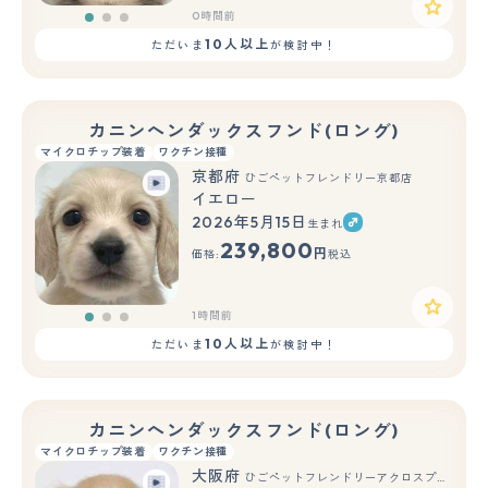
0時間前
10人以上
ただいま
が検討中！
カニンヘンダックスフンド(ロング)
マイクロチップ装着
ワクチン接種
京都府
ひごペットフレンドリー京都店
イエロー
2026年5月15日
生まれ
もっと見る
239,800
円
価格:
税込
1時間前
10人以上
ただいま
が検討中！
カニンヘンダックスフンド(ロング)
マイクロチップ装着
ワクチン接種
大阪府
ひごペットフレンドリーアクロスプラザ住之江店