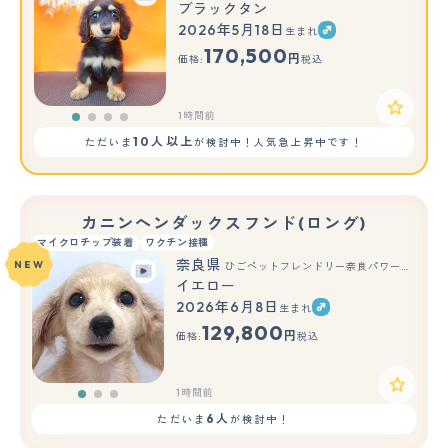
ブラックタン
2026年5月18日
生まれ
170,500
円
価格:
税込
1時間前
10人以上
ただいま
が検討中！人気急上昇中です！
カニンヘンダックスフンド(ロング)
マイクロチップ装着
ワクチン接種
奈良県
NEW
ひごペットフレンドリー奈良パワーシティ店
イエロー
2026年6月8日
生まれ
もっと見る
129,800
円
価格:
税込
1時間前
6人
ただいま
が検討中！