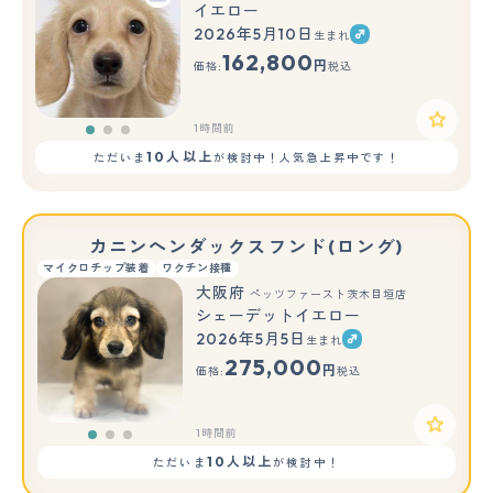
イエロー
2026年5月10日
生まれ
もっと見る
162,800
円
価格:
税込
1時間前
10人以上
ただいま
が検討中！人気急上昇中です！
カニンヘンダックスフンド(ロング)
マイクロチップ装着
ワクチン接種
大阪府
ペッツファースト茨木目垣店
シェーデットイエロー
2026年5月5日
生まれ
もっと見る
275,000
円
価格:
税込
1時間前
10人以上
ただいま
が検討中！