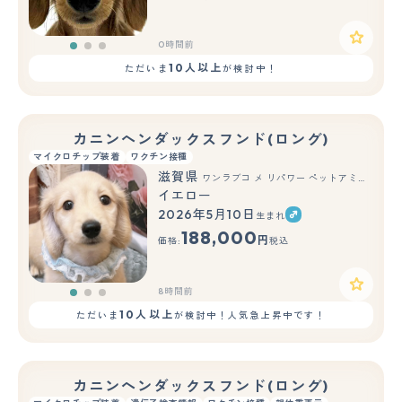
0時間前
10人以上
ただいま
が検討中！
カニンヘンダックスフンド(ロング)
マイクロチップ装着
ワクチン接種
滋賀県
ワンラブコ メ リパワー ペットアミ水口店(FC)
イエロー
2026年5月10日
生まれ
もっと見る
188,000
円
価格:
税込
8時間前
10人以上
ただいま
が検討中！人気急上昇中です！
カニンヘンダックスフンド(ロング)