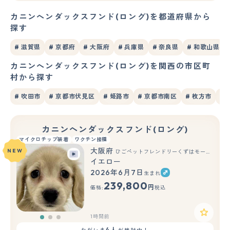
カニンヘンダックスフンド(ロング)を都道府県から
探す
# 滋賀県
# 京都府
# 大阪府
# 兵庫県
# 奈良県
# 和歌山県
カニンヘンダックスフンド(ロング)を関西の市区町
村から探す
# 吹田市
# 京都市伏見区
# 姫路市
# 京都市南区
# 枚方市
#
カニンヘンダックスフンド(ロング)
マイクロチップ装着
ワクチン接種
大阪府
NEW
ひごペットフレンドリーくずはモール店
イエロー
2026年6月7日
生まれ
もっと見る
239,800
円
価格:
税込
1時間前
4人