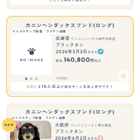
ただいま
が検討中！
カニンヘンダックスフンド(ロング)
マイクロチップ装着
ワクチン接種
兵庫県
ワンニャンハウス神戸北町店
ブラックタン
2026年3月2日
生まれ
もっと見る
140,800
円
価格:
税込
1時間前
10人以上
ただいま
が検討中！人気急上昇中です！
カニンヘンダックスフンド(ロング)
マイクロチップ装着
ワクチン接種
大阪府
NEW
ペッツファースト東大阪店
ブラックタン
2026年6月2日
生まれ