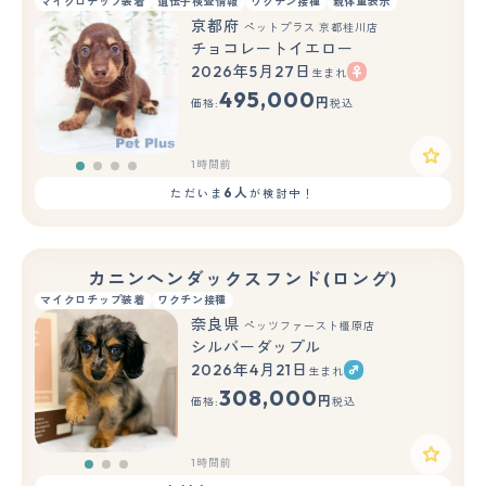
マイクロチップ装着
遺伝子検査情報
ワクチン接種
親体重表示
京都府
ペットプラス 京都桂川店
チョコレートイエロー
2026年5月27日
生まれ
495,000
円
価格:
税込
1時間前
6人
ただいま
が検討中！
カニンヘンダックスフンド(ロング)
マイクロチップ装着
ワクチン接種
奈良県
ペッツファースト橿原店
シルバーダップル
2026年4月21日
生まれ
もっと見る
308,000
円
価格:
税込
1時間前