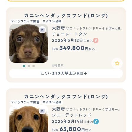
カニンヘンダックスフンド(ロング)
マイクロチップ装着
ワクチン接種
大阪府
ひごペットフレンドリーららぽーとEXPOCITY店
チョコレートタン
2026年5月12日
生まれ
もっと見る
349,800
円
価格:
税込
0時間前
10人以上
ただいま
が検討中！
カニンヘンダックスフンド(ロング)
マイクロチップ装着
ワクチン接種
大阪府
ひごペットフレンドリーくずはモール店
シェーデットレッド
2026年2月14日
生まれ
もっと見る
63,800
円
価格:
税込