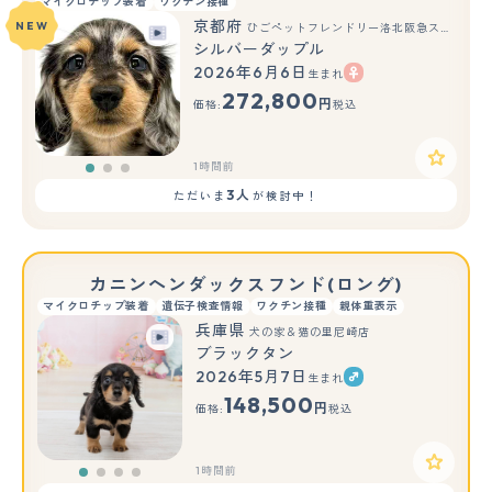
マイクロチップ装着
ワクチン接種
京都府
NEW
ひごペットフレンドリー洛北阪急スクエア店
シルバーダップル
2026年6月6日
生まれ
もっと見る
272,800
円
価格:
税込
1時間前
3人
ただいま
が検討中！
カニンヘンダックスフンド(ロング)
マイクロチップ装着
遺伝子検査情報
ワクチン接種
親体重表示
兵庫県
犬の家＆猫の里尼崎店
ブラックタン
2026年5月7日
生まれ
148,500
円
価格:
税込
1時間前