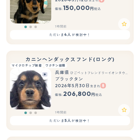
生まれ
もっと見る
150,000
円
価格:
税込
1時間前
4人
ただいま
が検討中！
カニンヘンダックスフンド(ロング)
マイクロチップ装着
ワクチン接種
兵庫県
ひごペットフレンドリーイオンタウン加古川店
ブラックタン
2026年5月30日
生まれ
もっと見る
206,800
円
価格:
税込
1時間前
5人
ただいま
が検討中！