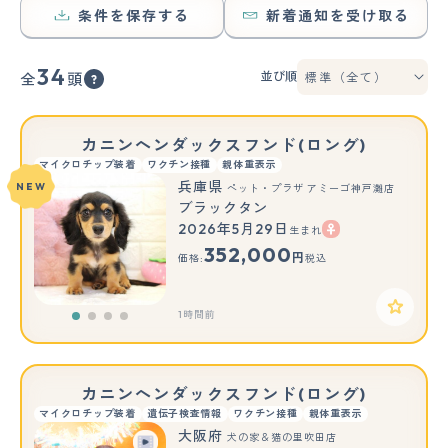
条件を保存する
新着通知を受け取る
34
並び順
全
頭
カニンヘンダックスフンド(ロング)
マイクロチップ装着
ワクチン接種
親体重表示
兵庫県
NEW
ペット・プラザ アミーゴ神戸灘店
ブラックタン
2026年5月29日
生まれ
352,000
円
価格:
税込
1時間前
カニンヘンダックスフンド(ロング)
マイクロチップ装着
遺伝子検査情報
ワクチン接種
親体重表示
大阪府
犬の家＆猫の里吹田店