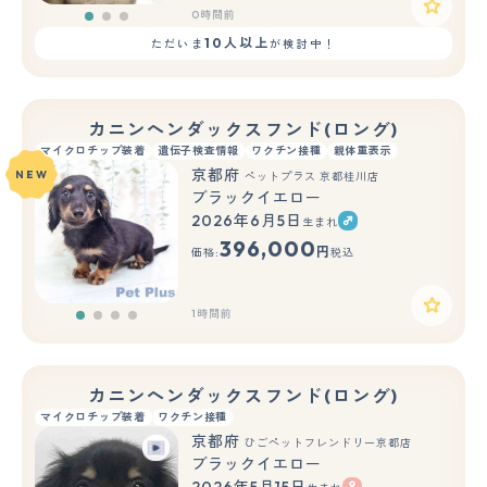
0時間前
10人以上
ただいま
が検討中！
カニンヘンダックスフンド(ロング)
マイクロチップ装着
遺伝子検査情報
ワクチン接種
親体重表示
京都府
NEW
ペットプラス 京都桂川店
ブラックイエロー
2026年6月5日
生まれ
396,000
円
価格:
税込
1時間前
カニンヘンダックスフンド(ロング)
マイクロチップ装着
ワクチン接種
京都府
ひごペットフレンドリー京都店
ブラックイエロー
2026年5月15日