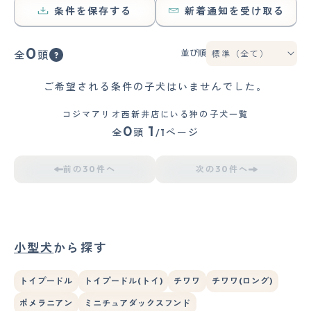
条件を保存する
新着通知を受け取る
0
並び順
全
頭
ご希望される条件の子犬はいませんでした。
コジマアリオ西新井店にいる狆の子犬一覧
0
1
全
頭
/1ページ
前の30件へ
次の30件へ
小型犬
から探す
トイプードル
トイプードル(トイ)
チワワ
チワワ(ロング)
ポメラニアン
ミニチュアダックスフンド