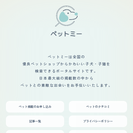
しています。2021年に亡くなった先代のチワワが、健康
診断を怠ったために発見したときにはすでに時すでに遅
し、な心臓病にかかってしまって後悔したので今度こそは
定期的に行く決意を固めています。 【鳴き声】 甲高くて
耳をつんざくような力強い声です。気密性の高いマンショ
ンで窓を閉めて飼っていますがたぶん隣近所に響いてるん
じゃないかとヒヤヒヤものです。あと、気に入らないこと
があったときの唸り超えが仔犬のそれとは思えないほど獰
猛です。 【総評】 先の回答でも出しましたが、2009?
2021年までスムースコートチワワを飼っていました。先
代のチワワが亡くなった喪失感が癒えてきたころ、家の近
ペットミーは全国の
所にひごペットがオープンしました。なんの気なしに覗き
優良ペットショップからかわいい子犬・子猫を
にいったところ色や柄は違ったのですが明らかに先代のチ
ワワが転生したかのような仔犬（今の愛犬）がいたので
検索できるポータルサイトです。
す。先代のチワワが怒るかな…？とか1ヶ月悩んだ末お迎
日本最大級の掲載数の中から
えしました。どんどん値引きされていてこのままではガス
ペットとの素敵な出会いをお手伝いいたします。
室送りになると思ったからです。 今はまだこの子に振り
回されて疲弊することもありますが少しずつ絆を深めて行
きたいと思っています。やはりチワワ特有のウルウルお
目々で見つめられたときは幸せです。もうほんとに「こん
ペット掲載のお申し込み
ペットのクチコミ
なのどこから持ってきたの？？」というくらい家の中を探
検するので嫌でも部屋の片付けをするようになりました。
記事一覧
プライバシーポリシー