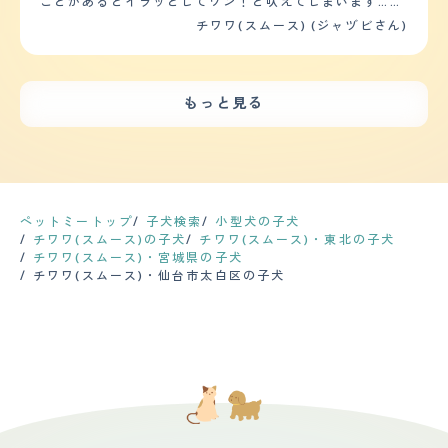
ことがあるとイラッとしてワン！と吠えてしまいます…先
住犬（トイプードル14歳）に対しても、遊んで！の気持
チワワ(スムース) (ジャヅビさん)
ちなのかあっちいけ！の気持ちなのかわからないですが体
格の差もなんのその、ものすごい噛みに行きます…獣医師
さんからいまのうちにしつけないと、と言われていて重々
承知していますが仔犬に対して怖いという気持ちがつよく
もっと見る
まともにしつけられていません 家族にはそこそこなつき
ますが他人にはたぶん敵意むき出しになるとおもいます
（ワクチン接種がおわっていないので外に出していませ
ん） 【落ち着き】 落ち着きはないと思います。とにかく
何に対しても好奇心旺盛で気になるもの、こと、があれば
すぐ駆けつけて調査したり家の中をつねにパトロール？し
ています。落ち着いているのは眠くなってうつらうつらし
ペットミートップ
子犬検索
小型犬の子犬
ているときだけです。 【しつけやすさ】 興奮しやすく、
チワワ(スムース)の子犬
チワワ(スムース)・東北の子犬
いったん興奮すると噛んだり大きな声でワンワン鳴くので
チワワ(スムース)・宮城県の子犬
そういう場面で落ち着かせるしつけが急務です。良くも悪
チワワ(スムース)・仙台市太白区の子犬
くも賢い仔犬なので適切な方法でしつけたらすぐ聞いてく
れそうな気がするのですが、どうしていいかわからない状
態です 【お手入れ】 まだワクチンや狂犬病予防接種が済
んでいないのでトリミングは行っていません。家でもシャ
ンプーやブラッシングはしていません。10 月にお迎えし
たばかりなので抜け毛はまだ目立ちません。夏毛にかわる
タイミングがたぶんすごいと思います。 スムースコート
なので将来的にカットは必要ないと考えています 健康問
題は今のところありません。 健康診断は年に一回を想定