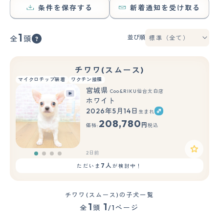
条件を保存する
新着通知を受け取る
1
並び順
全
頭
チワワ(スムース)
マイクロチップ装着
ワクチン接種
宮城県
Coo&RIKU仙台太白店
ホワイト
2026年5月14日
生まれ
208,780
円
価格:
税込
2日前
7人
ただいま
が検討中！
チワワ(スムース)の子犬一覧
1
1
全
頭
/1ページ