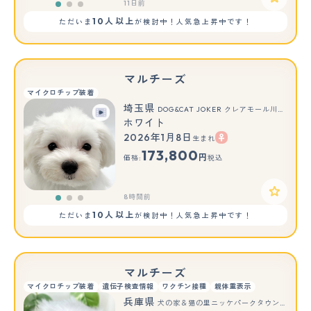
11日前
10人以上
ただいま
が検討中！人気急上昇中です！
マルチーズ
マイクロチップ装着
埼玉県
DOG&CAT JOKER クレアモール川越店
ホワイト
2026年1月8日
生まれ
もっと見る
173,800
円
価格:
税込
8時間前
10人以上
ただいま
が検討中！人気急上昇中です！
マルチーズ
マイクロチップ装着
遺伝子検査情報
ワクチン接種
親体重表示
兵庫県
犬の家＆猫の里ニッケパークタウン加古川店