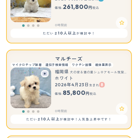
261,800
円
価格:
税込
0時間前
10人以上
ただいま
が検討中！
マルチーズ
マイクロチップ装着
遺伝子検査情報
ワクチン接種
親体重表示
福岡県
犬の家＆猫の里シュロアモール筑紫野店
ホワイト
2026年4月23日
生まれ
85,800
円
価格:
税込
0時間前
10人以上
ただいま
が検討中！人気急上昇中です！