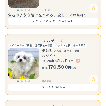
41日前
宝石のような瞳で見つめる、愛らしいお姫様♡
10人以上
ただいま
が検討中！
マルチーズ
マイクロチップ装着
遺伝子検査情報
ワクチン接種
親体重表示
愛知県
犬の家＆猫の里七宝店
ホワイト
2026年5月22日
生まれ
170,500
円
価格:
税込
0時間前
8人
ただいま
が検討中！