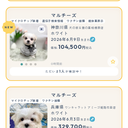
マルチーズ
マイクロチップ装着
遺伝子検査情報
ワクチン接種
親体重表示
神奈川県
NEW
犬の家＆猫の里相模原店
ホワイト
2026年6月9日
生まれ
104,500
円
価格:
税込
0時間前
1人
ただいま
が検討中！
マルチーズ
マイクロチップ装着
ワクチン接種
兵庫県
ワンキャラット アミーゴ姫路花田店
ホワイト
2026年6月3日
生まれ
329,700
円
価格:
税込