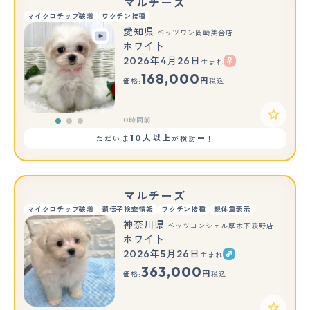
マルチーズ
マイクロチップ装着
ワクチン接種
愛知県
ペッツワン岡崎美合店
ホワイト
2026年4月26日
生まれ
もっと見る
168,000
円
価格:
税込
0時間前
10人以上
ただいま
が検討中！
マルチーズ
マイクロチップ装着
遺伝子検査情報
ワクチン接種
親体重表示
神奈川県
ペッツコンシェル厚木下荻野店
ホワイト
2026年5月26日
生まれ
もっと見る
363,000
円
価格:
税込