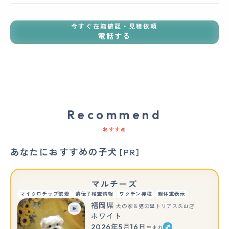
今すぐ在籍確認・見積依頼
電話する
Recommend
おすすめ
あなたにおすすめの子犬
[PR]
マルチーズ
マイクロチップ装着
遺伝子検査情報
ワクチン接種
親体重表示
福岡県
犬の家＆猫の里トリアス久山店
ホワイト
2026年5月16日
生まれ