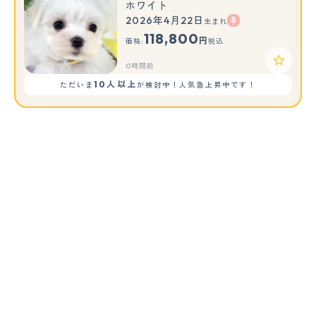
ホワイト
2026年4月22日
生まれ
118,800
円
価格:
税込
0時間前
10人以上
ただいま
が検討中！人気急上昇中です！