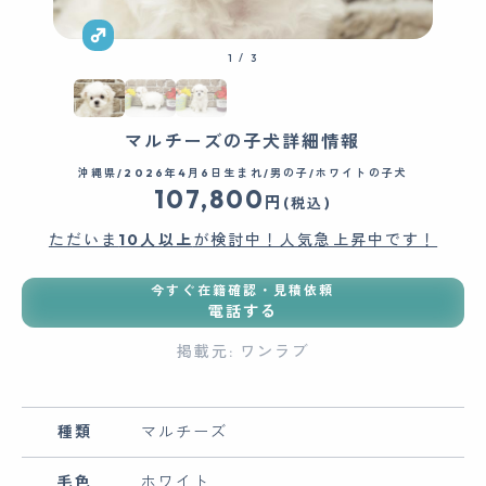
1
/
3
マルチーズの子犬詳細情報
沖縄県/2026年4月6日生まれ/男の子/ホワイトの子犬
107,800
円
(税込)
ただいま
10人以上
が検討中！人気急上昇中です！
今すぐ在籍確認・見積依頼
電話する
掲載元: ワンラブ
種類
マルチーズ
毛色
ホワイト