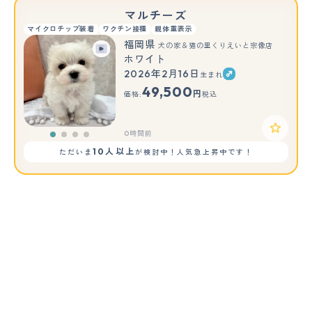
マルチーズ
マイクロチップ装着
ワクチン接種
親体重表示
福岡県
犬の家＆猫の里くりえいと宗像店
ホワイト
2026年2月16日
生まれ
49,500
円
価格:
税込
0時間前
10人以上
ただいま
が検討中！人気急上昇中です！