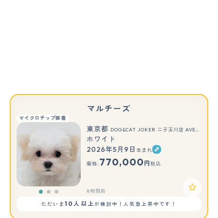
マルチーズ
マイクロチップ装着
東京都
DOG&CAT JOKER 二子玉川店 AVENUE
ホワイト
2026年5月9日
生まれ
もっと見る
770,000
円
価格:
税込
8時間前
10人以上
ただいま
が検討中！人気急上昇中です！