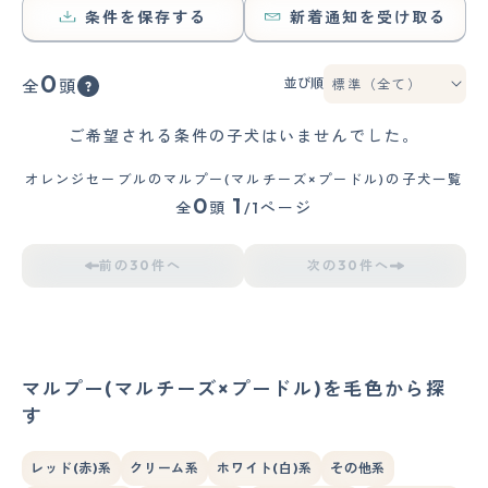
条件を保存する
新着通知を受け取る
0
並び順
全
頭
ご希望される条件の子犬はいませんでした。
オレンジセーブルのマルプー(マルチーズ×プードル)の子犬一覧
0
1
全
頭
/1ページ
前の30件へ
次の30件へ
マルプー(マルチーズ×プードル)を毛色から探
す
レッド(赤)系
クリーム系
ホワイト(白)系
その他系