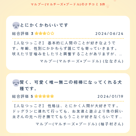
マルプー(マルチーズ×プードル)のクチコミ 5件
とにかくかわいいです
総合評価
3
2024/06/24
【人なつっこさ】 基本的に人間のことが好きなようで
す。年齢、性別にかかわらず誰にでも寄っていきます。
吠えたり甘噛みをしたりと興奮することがありますが、怒
っているというよりは遊んでほしい、かまってほしい気持
マルプー(マルチーズ×プードル) (ななさん)
ちのようです。 他のワンちゃんに対しても積極的です
が、少し臆病なところがあり吠えられると逃げます。 積
極的というよりもしつこく追いかけるので他のワンちゃん
に怒られてしまうことが多いです。 噛みついたり攻撃し
賢く、可愛く唯一無二の相棒になってくれる犬
たりということはありません。 【落ち着き】 来客がある
種です。
と落ち着かせるのに時間がかかります。 インターホンや
総合評価
5
2024/01/19
電話の音にも反応します。 他のワンちゃんがいると気に
なるようで落ち着かせるのはほぼ無理です。 来客やほか
【人なつっこさ】 性格は、とにかく人間が大好きです。
のわんちゃんがいない場合は比較的どこでもくつろいでい
ドッグランに連れて行っても、お友達と遊ぶより他の飼い
ます。 【しつけやすさ】 他のワンちゃんとの接し方、落
主さんの元へ行き撫でてもらうことが好きなくらいです。
ち着かせ方等の訓練は必要かと思います。 散歩は1日2
老若男女問わず甘えにいきますが特に男性が好きなようで
マルプー(マルチーズ×プードル) (柚子村さん)
回、10～15分ほど。家の中ではボール遊びや引っ張りっ
す。人と遊ぶのも好きで、よくおもちゃで引っ張りっこを
こをしたがる場合もありますが、頻度や時間はそんなに多
します。 他犬も苦手というわけではなく、自分から積極
くありません。 ドッグラン等、外で遊ぶ時の体力は無限