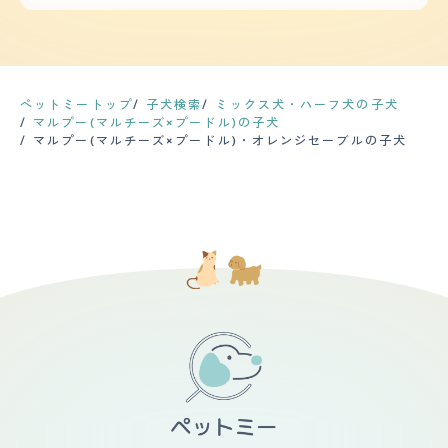
めにブラッシングをしないと毛玉になってしまいます。毛
思いますが、頭の良さをいたずらや問題行動に使われない
柴犬やレトリバーからは怖がって逃げてしまう。 子供の
並みはよく触っていて気持ちいいです。 シャンプーは月
よう注意してください。 お散歩は、子犬の時は１日２回
ことも好きで自分から近寄っていき、撫でられて嬉しそう
に1回程度自宅かトリミングの際に行ってます。カットは2
に分けていけるように心がけていましたが、その日により
にしている。穏やかなので子供のいるおうちでも飼える犬
ヶ月に1回程度です。 健康上の問題は特になくお迎えして
ます。今も変わらず雨の日はいきません。長さも決めてお
種。 【健康・寿命】 子犬の時は気管支が弱く、薬をもら
から体調を崩したことはありません。 避妊手術も行いま
らず短くて1回20分・長くて１時間などまちまちです。た
っていたが大人になってからは投薬治療はなし。おやつを
したが術後の経過も良好でとても健康な子です。 今のと
だ、休日はよく１日連れてお出かけしています。 【お手
食べながら興奮すると咳き込むことがあり、おやつをあげ
ペットミートップ
子犬検索
ミックス犬・ハーフ犬の子犬
ころ定期的な健康診断は行なっていませんが、毎月ノミ、
入れ】 毛の長さは、身体が6ｍｍのバリカンでお願いして
る時は興奮させないように気をつける。 垂れ耳のため、
マルプー(マルチーズ×プードル)の子犬
ダニ、フィラリアの薬をもらうために動物病院に通ってい
います。顔は少し丸くしているので2～3㎝くらいでしょ
夏場の部屋が熱いと耳の中が荒れてしまう。耳の薬で数週
マルプー(マルチーズ×プードル)・オレンジセーブルの子犬
ます。 【鳴き声】 鳴き声は他人が来ると野太い声で吠え
うか。質感はマルチーズ寄りなのでふわふわです。シャン
間で治るが、部屋を涼しく保つことで予防になる。 涙や
ますが近所迷惑になるくらい、ずっと吠えているというこ
プーは２週間に１回、ブラッシングはできるだけ毎日行っ
けしやすいが、ブラッシングとめやりとり、こまめなシャ
とはありません。 鳴き声は小さい方かと思います。時々
ています。抜け毛は全くありません。カットは１か月に１
ンプーで予防になる。 【運動の頻度】 散歩は1日2回か3
息を殺すように吠えていることや飼い主が朝起きてこない
回です。特にこだわりはなくサッパリカットが好きです。
回。１回あたり、30分くらいで600mほど歩く。夏場は
と唸っています。 【総評】 小さくてとても可愛いです。
よくマラセチアになり耳をかゆがってしまうため、病院で
昼間が熱いので早朝と夜の2回、それ以外は朝昼晩3回。
色々な表情を見せてくれて日々の癒しになっています。
薬を処方してもらっています。たれ耳の子はなりやすいよ
散歩が足りないと寝つきが悪くなり、家の中を走り回るよ
出会いはペットショップのホームページで自宅から2時間
うです。6歳でパテラが発覚しましたが、日々の予防で普
うになるが、散歩にきちんと行けていれば家の中で走り回
以上かけて会いに行きました。 共働きのためお留守番を
通に歩くことができており、悪化もしていないようです。
ることもない。運動らしいことはボールの取ってこい遊び
させるのが不安でしたがお迎えの翌日からちゃんとお留守
健康診断は年に１回ですが、今後もっと年齢を重ねると頻
をする程度。 【毛の手入れ・シャンプー回数】 毛の長さ
番ができるとっても良い子です。 迎え入れる前はお留守
度を増やす必要があるかもしれません。 【鳴き声】 あま
は、うちの子はマルチーズに似ていてサラサラでほぼまっ
番のことも心配でしたが、上記の通り1日で不安は解消さ
り鳴かず、声も小さいです。玄関で物音がしたときはどう
すぐ永遠に伸びていく。マルプーの中にはプードルに似て
れました。 お迎えをしてからは愛犬が中心の生活になり
しても吠えてしまいますが、注意することでやめてくれま
いてくるくる巻いていく子もいる。うちの子は胸元と首の
ましたが、お迎えをして幸せな日々を送っています。
す。人や犬への威嚇吠えは全くありません。吠えは小さい
後ろに少し巻き毛の場所もある。 シャンプーは、トリミ
ころからなかったので、その子の性格かもしれません。
ングサロンでお願いしていて２週間に1回。ブラッシング
【総評】 ミックス犬なのでどのような顔立ちに成長する
は朝夜2回、そのとき一緒に目やにとりのシートで顔を拭
のかが予想しにくい点が好きです。また、お散歩などで同
いている。抜け毛は普段はほぼなく、ブラッシングの際に
じ犬種を飼っている人に遭遇するとお互い嬉しくなりま
ブラシに少し着く程度。 カットは、１ヶ月に2回。うちの