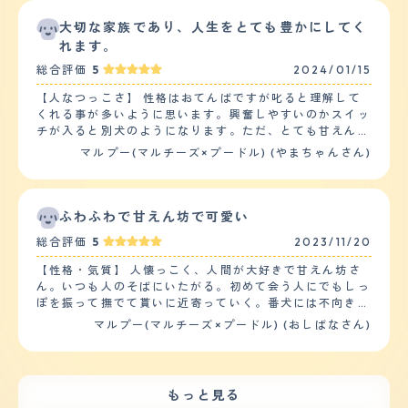
的に挨拶しに行きます。相性の合う子がいると、たまに追
です。 【お手入れ】 毛が細いためかとても毛玉になりや
いかけっこをして遊ぶ様子もみられます。他のわんちゃん
大切な家族であり、人生をとても豊かにしてく
すいし伸びるのが早いです。 月に1度トリミングに連れて
に吠えられても特に気にせず素通りするマイペースで穏や
れます。
いきシャンプー・カットをしてもらいますが、それでも毛
かな子です。また小さい子供も大好きで、お散歩中近所の
玉ができています。 ブラッシングは毎日した方がよいと
総合評価
5
2024/01/15
子によく触ってもらっています。大きすぎず、ふわふわし
思います。 カットによってほかの犬かと思うほど大きく
た見た目からかお子様連れの親子に話しかけられることが
印象が変わります。今は耳の毛を伸ばすスタイルを楽しん
【人なつっこさ】 性格はおてんばですが叱ると理解して
多く、社会化のお勉強として子犬のときは大変助かりまし
でいます。 抜け毛はまったくと言っていいほどありませ
くれる事が多いように思います。興奮しやすいのかスイッ
た。元々ペットショップで生後3か月まで人・犬に対して
ん。黒い服を着ていても平気です。 特定の病気や定期的
チが入ると別犬のようになります。ただ、とても甘えん坊
の社会化を行ってもらっていたので、迎えてからも苦労は
な投薬等はありません。 【鳴き声】 思っているより大き
で家の中では飼い主の後ろをついてまわります。犬が寝て
マルプー(マルチーズ×プードル) (やまちゃんさん)
しませんでした。 【落ち着き】 迎えてから１歳になるま
い声で吠えることがありびっくりします。 外の音、イン
いる時に飼い主が動くとそれだけで目を覚ましてしまいま
ではとにかく落ち着かず、大変でした。特に大変だったの
ターホン、電話の音、テレビから聞こえる犬の鳴き声にも
す。 家族以外に対しては、お客さんが来ても最初は吠え
は拾い食いと手への甘噛みです。室内でもお外でも落ちて
反応します。 叱ると吠えるのをやめますが、やっぱり吠
ていても5分も経つと慣れて大人しく抱っこされていま
いるものはなんでも拾って飲み込んでいました。甘噛みが
えてしまうので吠えない犬がいい方には向かないかもしれ
す。お散歩をしていても人を見つけるとついて行こうとす
ふわふわで甘えん坊で可愛い
特に改善されず、ケージの中の排泄物を拾うだけで手に縞
ません。 【総評】 毛が抜けないところはメリットかと思
るので、一緒に遊んでもらいたいのだと思います。 【落
模様ができるほど噛まれてしまいました。ドッグトレーナ
総合評価
5
2023/11/20
います。 また、カットによって印象が大きく変わるため
ち着き】 家にいる時は遊んで欲しい時は落ち着きはあり
ーの先生に教わりトレーニングをすると改善し、１歳過ぎ
いろんなスタイルを楽しむことができます。 毛のボリュ
ませんが、好きなおもちゃや骨のガムを渡すと集中して大
た途端に落ち着きました。今ではどこに連れて行くにして
【性格・気質】 人懐っこく、人間が大好きで甘えん坊さ
ームがそんなにあるわけではないので服も映えます。季節
人しく遊んでいます。 外に出ると走り回りたいのか落ち
も大人しく、大変助かっています。 【しつけやすさ】 子
ん。いつも人のそばにいたがる。初めて会う人にでもしっ
によっていろいろな姿を見ることができるので楽しいで
着きがなくリードで引っ張りっこをしようとします。人を
犬の時期は毎日できる限り時間を作りトレーニングするべ
ぽを振って撫でて貰いに近寄っていく。番犬には不向き。
す。 また、赤ちゃんの頃とは毛の色も変わり、成長とと
見ると構ってもらいたくて落ち着きがなくなります。
きだと思います。ワクチンが終わっていなくても、抱っこ
子犬の時に、おすわり、お手、おいで、待て、ハウスなど
マルプー(マルチーズ×プードル) (おしばなさん)
もに様々な変化を見せてくれます。 共働きなので留守番
【しつけやすさ】 トイレはお迎えをした当日からトイレ
で外へ連れ出すことでお散歩デビューが大変楽になりま
のコマンドを覚えさせることと、トイレトレーニングをす
の心配をしていましたが、お利口に留守番をしてくれてい
でおしっこをする事ができました。慣れるまで失敗はあっ
す。社会化は必ず行い、基礎的な「お座り・待て・伏せ」
る必要がある。トリミングとブラッシングの必要な犬種な
たものの現在では95%はトイレでおしっこをします。 散
ます。 毎日癒され楽しく過ごせています。
くらいは日常生活の一部として教えておくと、様々な問題
ので、手やしっぽや顔を触られても大人しく居られるよう
歩は1日1回で雨の日以外は行くようにしています。1回の
行動を予防しやすいです。「頭が良い」と世間一般で言わ
に、子犬の頃から沢山撫でてあげたり、ブラシに慣らす訓
散歩は30-40分です。 【お手入れ】 毛は伸びやすくこま
もっと見る
れているプードルの血が混ざっているので物覚えは良いと
練はした方がいい。 他の犬に対しては、自分より大きい