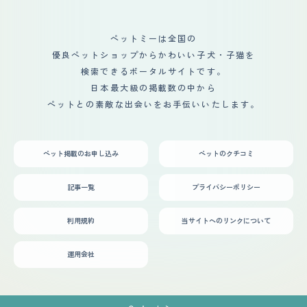
す。 元々犬を迎える予定でペットショップにいったとこ
子はマルチーズの毛質なので、プードル風のテディベアカ
ろ一目ぼれでお迎えしました。迎え入れる前はちゃんとト
ットが似合わないため、顔も耳も短めにするパピー風がお
レーニングできるか不安でしたが、色々調べたりトレーナ
気に入り。 【総評】 マルプーの好きなところは、マルチ
ペットミーは全国の
ーに聞いたりしながら、犬と一緒に成長でたので良かった
ーズとトイプードル両方の外見と性格を引き継いでいると
優良ペットショップからかわいい子犬・子猫を
です。迎え入れてから、生活はガラッと変わりました。何
ころ。 また、個体差が大きく、マルチーズよりの子、ト
より、犬連れで出かけることが多くかなりアウトドア派に
イプードルよりの子など沢山の個性があり、差別化できる
検索できるポータルサイトです。
なり、家族のコミュニケーションも増えました。
ので「うちの子」感を感じやすい。 性格も、マルチーズ
日本最大級の掲載数の中から
のように甘えん坊だがトイプードルのように賢く、社交的
ペットとの素敵な出会いをお手伝いいたします。
で躾もしやすい。 マルプーは、子犬の頃と大人になって
からで顔つきや毛色が変わりやすく、一緒に暮らしていて
変化するところを見られるのも気に入っている。 もこち
ゃんとの出会いは、ペットショップで値下げされてクリア
ペット掲載のお申し込み
ペットのクチコミ
ケースから追い出されて外のケージに入れられていたのを
見たのがきっかけ。もう4ヶ月になっており、子犬として
は大きめだった。抱っこさせてもらうと、必死にしがみつ
記事一覧
プライバシーポリシー
いてきてしっぽを振ってきたのが大変可愛かった。 子供
の頃からペットのいる家庭で育ったので、迎え入れの際不
安なことは特になかったが、いざ家に帰るとなかなかご飯
利用規約
当サイトへのリンクについて
を食べてくれずに気に入ったフードが見つかるまで何ヶ月
もかけて何種類も試したので大変だった。 迎え入れ前後
の生活の変化は、犬中心のタイムスケジュールになった。
運用会社
散歩のために早寝早起きし、散歩のために仕事のあとまっ
すぐ帰るようになった。また、長時間の外出を控えるよう
になった。