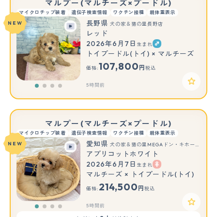
マルプー(マルチーズ×プードル)
マイクロチップ装着
遺伝子検査情報
ワクチン接種
親体重表示
長野県
NEW
犬の家＆猫の里長野店
レッド
2026年6月7日
生まれ
トイプードル(トイ) × マルチーズ
107,800
円
価格:
税込
5時間前
マルプー(マルチーズ×プードル)
マイクロチップ装着
遺伝子検査情報
ワクチン接種
親体重表示
愛知県
NEW
犬の家＆猫の里MEGAドン・キホーテ東海名和店
アプリコットホワイト
2026年6月7日
生まれ
マルチーズ × トイプードル(トイ)
214,500
円
価格:
税込
5時間前