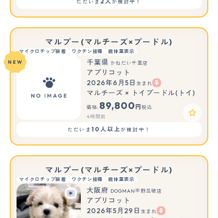
2人
ただいま
が検討中！
マルプー(マルチーズ×プードル)
マイクロチップ装着
ワクチン接種
親体重表示
千葉県
NEW
かねだい千葉店
アプリコット
2026年6月5日
生まれ
マルチーズ × トイプードル(トイ)
89,800
円
価格:
税込
4時間前
10人以上
ただいま
が検討中！
マルプー(マルチーズ×プードル)
マイクロチップ装着
ワクチン接種
親体重表示
大阪府
DOGMAN平野瓜破店
アプリコット
2026年5月29日
生まれ
もっと見る