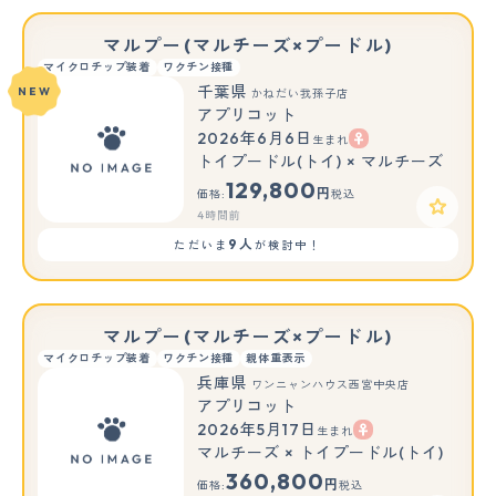
マルプー(マルチーズ×プードル)
マイクロチップ装着
ワクチン接種
千葉県
NEW
かねだい我孫子店
アプリコット
2026年6月6日
生まれ
トイプードル(トイ) × マルチーズ
129,800
円
価格:
税込
4時間前
9人
ただいま
が検討中！
マルプー(マルチーズ×プードル)
マイクロチップ装着
ワクチン接種
親体重表示
兵庫県
ワンニャンハウス西宮中央店
アプリコット
2026年5月17日
生まれ
マルチーズ × トイプードル(トイ)
360,800
円
価格:
税込