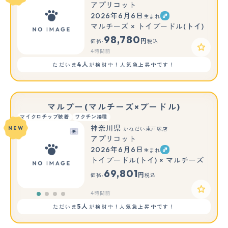
アプリコット
2026年6月6日
生まれ
マルチーズ × トイプードル(トイ)
98,780
円
価格:
税込
4時間前
4人
ただいま
が検討中！人気急上昇中です！
マルプー(マルチーズ×プードル)
マイクロチップ装着
ワクチン接種
神奈川県
NEW
かねだい東戸塚店
アプリコット
2026年6月6日
生まれ
トイプードル(トイ) × マルチーズ
69,801
円
価格:
税込
4時間前
5人
ただいま
が検討中！人気急上昇中です！