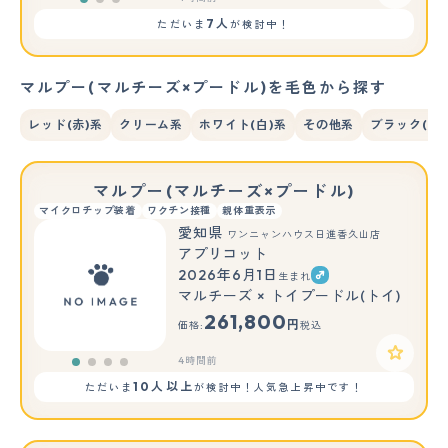
7人
ただいま
が検討中！
マルプー(マルチーズ×プードル)を毛色から探す
レッド(赤)系
クリーム系
ホワイト(白)系
その他系
ブラック(黒)
マルプー(マルチーズ×プードル)
マイクロチップ装着
ワクチン接種
親体重表示
愛知県
ワンニャンハウス日進香久山店
アプリコット
2026年6月1日
生まれ
マルチーズ × トイプードル(トイ)
261,800
円
価格:
税込
4時間前
10人以上
ただいま
が検討中！人気急上昇中です！