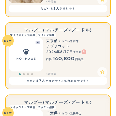
4時間前
2人
ただいま
が検討中！
マルプー(マルチーズ×プードル)
マイクロチップ装着
ワクチン接種
東京都
NEW
かねだい青梅店
アプリコット
2026年6月7日
生まれ
140,800
円
価格:
税込
4時間前
7人
ただいま
が検討中！人気急上昇中です！
マルプー(マルチーズ×プードル)
マイクロチップ装着
ワクチン接種
千葉県
NEW
かねだい我孫子店