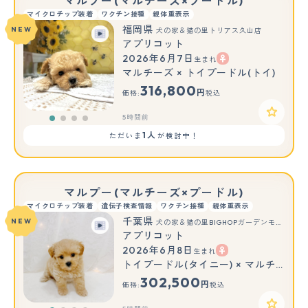
マルプー(マルチーズ×プードル)
マイクロチップ装着
ワクチン接種
親体重表示
福岡県
NEW
犬の家＆猫の里トリアス久山店
アプリコット
2026年6月7日
生まれ
マルチーズ × トイプードル(トイ)
316,800
円
価格:
税込
5時間前
1人
ただいま
が検討中！
マルプー(マルチーズ×プードル)
マイクロチップ装着
遺伝子検査情報
ワクチン接種
親体重表示
千葉県
NEW
犬の家＆猫の里BIGHOPガーデンモール印西店
アプリコット
2026年6月8日
生まれ
トイプードル(タイニー) × マルチーズ
302,500
円
価格:
税込