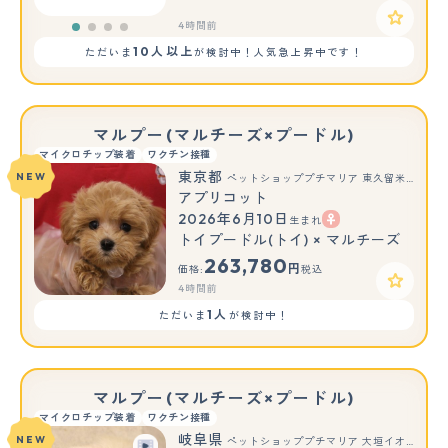
4時間前
10人以上
ただいま
が検討中！人気急上昇中です！
マルプー(マルチーズ×プードル)
マイクロチップ装着
ワクチン接種
東京都
NEW
ペットショッププチマリア 東久留米店
アプリコット
2026年6月10日
生まれ
トイプードル(トイ) × マルチーズ
263,780
円
価格:
税込
4時間前
1人
ただいま
が検討中！
マルプー(マルチーズ×プードル)
マイクロチップ装着
ワクチン接種
岐阜県
NEW
ペットショッププチマリア 大垣イオンモール店