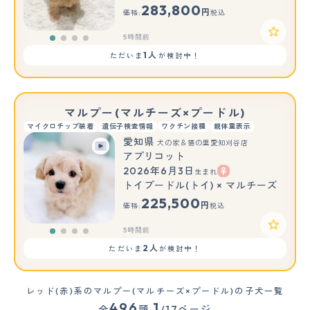
283,800
円
価格:
税込
5時間前
1人
ただいま
が検討中！
マルプー(マルチーズ×プードル)
マイクロチップ装着
遺伝子検査情報
ワクチン接種
親体重表示
愛知県
犬の家＆猫の里愛知刈谷店
アプリコット
2026年6月3日
生まれ
トイプードル(トイ) × マルチーズ
225,500
円
価格:
税込
5時間前
2人
ただいま
が検討中！
レッド(赤)系のマルプー(マルチーズ×プードル)の子犬一覧
496
1
全
頭
/17ページ