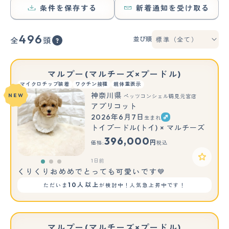
条件を保存する
新着通知を受け取る
496
並び順
全
頭
マルプー(マルチーズ×プードル)
マイクロチップ装着
ワクチン接種
親体重表示
神奈川県
NEW
ペッツコンシェル鶴見元宮店
アプリコット
2026年6月7日
生まれ
もっと見る
トイプードル(トイ) × マルチーズ
396,000
円
価格:
税込
1日前
くりくりおめめでとっても可愛いです💙
10人以上
ただいま
が検討中！人気急上昇中です！
マルプー(マルチーズ×プードル)