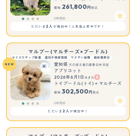
261,800
円
価格:
税込
5時間前
2人
ただいま
が検討中！人気急上昇中です！
マルプー(マルチーズ×プードル)
マイクロチップ装着
遺伝子検査情報
ワクチン接種
親体重表示
愛知県
NEW
犬の家＆猫の里春日井本店
アプリコット
2026年6月1日
生まれ
トイプードル(トイ) × マルチーズ
302,500
円
価格:
税込
5時間前
2人
ただいま
が検討中！