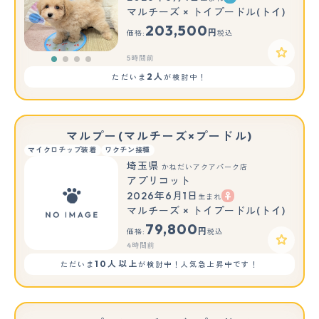
マルチーズ × トイプードル(トイ)
203,500
円
価格:
税込
5時間前
2人
ただいま
が検討中！
マルプー(マルチーズ×プードル)
マイクロチップ装着
ワクチン接種
埼玉県
かねだいアクアパーク店
アプリコット
2026年6月1日
生まれ
マルチーズ × トイプードル(トイ)
79,800
円
価格:
税込
4時間前
10人以上
ただいま
が検討中！人気急上昇中です！