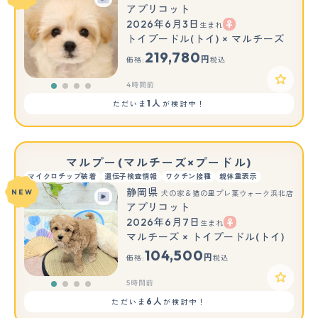
アプリコット
2026年6月3日
生まれ
トイプードル(トイ) × マルチーズ
219,780
円
価格:
税込
4時間前
1人
ただいま
が検討中！
マルプー(マルチーズ×プードル)
マイクロチップ装着
遺伝子検査情報
ワクチン接種
親体重表示
静岡県
NEW
犬の家＆猫の里プレ葉ウォーク浜北店
アプリコット
2026年6月7日
生まれ
マルチーズ × トイプードル(トイ)
104,500
円
価格:
税込
5時間前
6人
ただいま
が検討中！