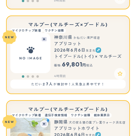
5時間前
マルプー(マルチーズ×プードル)
マイクロチップ装着
ワクチン接種
神奈川県
NEW
かねだい東戸塚店
アプリコット
2026年6月6日
生まれ
トイプードル(トイ) × マルチーズ
69,801
円
価格:
税込
4時間前
7人
ただいま
が検討中！人気急上昇中です！
マルプー(マルチーズ×プードル)
マイクロチップ装着
遺伝子検査情報
ワクチン接種
親体重表示
静岡県
NEW
犬の家＆猫の里プレ葉ウォーク浜北店
アプリコットホワイト
2026年6月4日
生まれ