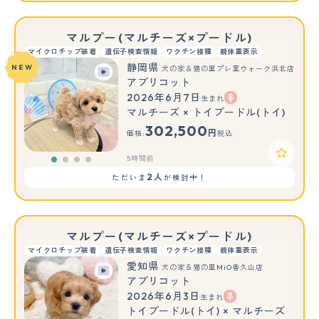
マルプー(マルチーズ×プードル)
マイクロチップ装着
遺伝子検査情報
ワクチン接種
親体重表示
静岡県
NEW
犬の家＆猫の里プレ葉ウォーク浜北店
アプリコット
2026年6月7日
生まれ
マルチーズ × トイプードル(トイ)
302,500
円
価格:
税込
5時間前
2人
ただいま
が検討中！
マルプー(マルチーズ×プードル)
マイクロチップ装着
遺伝子検査情報
ワクチン接種
親体重表示
愛知県
犬の家＆猫の里MiO香久山店
アプリコット
2026年6月3日
生まれ
トイプードル(トイ) × マルチーズ