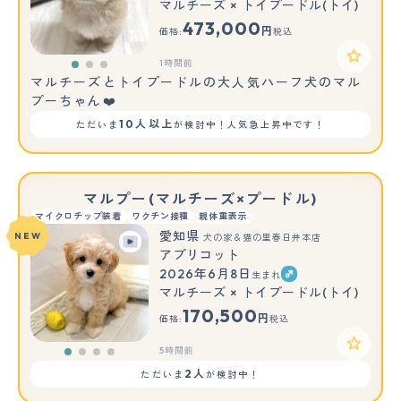
マルチーズ × トイプードル(トイ)
473,000
円
価格:
税込
1時間前
マルチーズとトイプードルの大人気ハーフ犬のマル
プーちゃん❤️
10人以上
ただいま
が検討中！人気急上昇中です！
マルプー(マルチーズ×プードル)
マイクロチップ装着
ワクチン接種
親体重表示
愛知県
NEW
犬の家＆猫の里春日井本店
アプリコット
2026年6月8日
生まれ
マルチーズ × トイプードル(トイ)
170,500
円
価格:
税込
5時間前
2人
ただいま
が検討中！