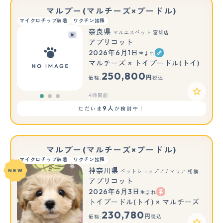
マルプー(マルチーズ×プードル)
マイクロチップ装着
ワクチン接種
奈良県
マルエスペット 富雄店
アプリコット
2026年6月1日
生まれ
もっと見る
マルチーズ × トイプードル(トイ)
250,800
円
価格:
税込
4時間前
9人
ただいま
が検討中！
マルプー(マルチーズ×プードル)
マイクロチップ装着
ワクチン接種
神奈川県
NEW
ペットショッププチマリア 相模原店
アプリコット
2026年6月3日
生まれ
トイプードル(トイ) × マルチーズ
230,780
円
価格:
税込