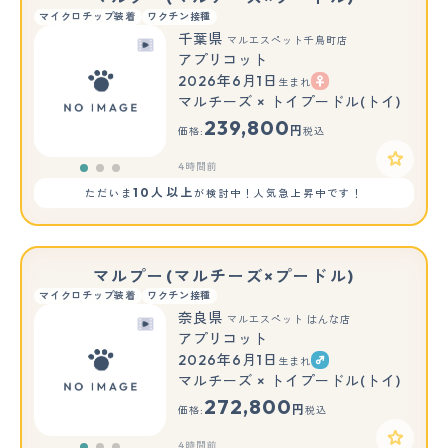
マイクロチップ装着
ワクチン接種
千葉県
マルエスペット千鳥町店
アプリコット
2026年6月1日
生まれ
もっと見る
マルチーズ × トイプードル(トイ)
239,800
円
価格:
税込
4時間前
10人以上
ただいま
が検討中！人気急上昇中です！
マルプー(マルチーズ×プードル)
マイクロチップ装着
ワクチン接種
奈良県
マルエスペット はんな店
アプリコット
2026年6月1日
生まれ
もっと見る
マルチーズ × トイプードル(トイ)
272,800
円
価格:
税込
4時間前