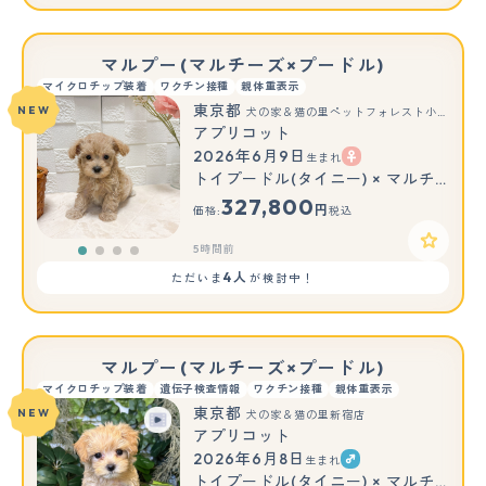
マルプー(マルチーズ×プードル)
マイクロチップ装着
ワクチン接種
親体重表示
東京都
NEW
犬の家＆猫の里ペットフォレスト小平店
アプリコット
2026年6月9日
生まれ
トイプードル(タイニー) × マルチーズ
327,800
円
価格:
税込
5時間前
4人
ただいま
が検討中！
マルプー(マルチーズ×プードル)
マイクロチップ装着
遺伝子検査情報
ワクチン接種
親体重表示
東京都
NEW
犬の家＆猫の里新宿店
アプリコット
2026年6月8日
生まれ
トイプードル(タイニー) × マルチーズ