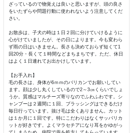
ざっているので物覚えは良いと思いますが、頭の良さ
をいたずらや問題行動に使われないよう注意してくだ
さい。
お散歩は、子犬の時は１日２回に分けていけるように
心がけていましたが、その日によります。今も変わら
ず雨の日はいきません。長さも決めておらず短くて1
回20分・長くて１時間などまちまちです。ただ、休日
はよく１日連れてお出かけしています。
【お手入れ】
毛の長さは、身体が6ｍｍのバリカンでお願いしてい
ます。顔は少し丸くしているので2～3㎝くらいでしょ
うか。質感はマルチーズ寄りなのでふわふわです。シ
ャンプーは２週間に１回、ブラッシングはできるだけ
毎日行っています。抜け毛は全くありません。カット
は１か月に１回です。特にこだわりはなくサッパリカ
ットが好きです。よくマラセチアになり耳をかゆがっ
てしまうため、病院で薬を処方してもらっています。