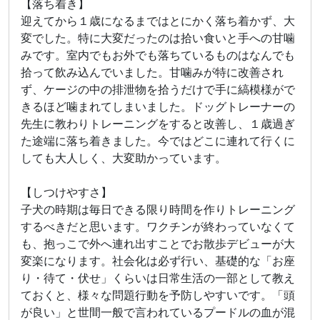
【落ち着き】
迎えてから１歳になるまではとにかく落ち着かず、大
変でした。特に大変だったのは拾い食いと手への甘噛
みです。室内でもお外でも落ちているものはなんでも
拾って飲み込んでいました。甘噛みが特に改善され
ず、ケージの中の排泄物を拾うだけで手に縞模様がで
きるほど噛まれてしまいました。ドッグトレーナーの
先生に教わりトレーニングをすると改善し、１歳過ぎ
た途端に落ち着きました。今ではどこに連れて行くに
しても大人しく、大変助かっています。
【しつけやすさ】
子犬の時期は毎日できる限り時間を作りトレーニング
するべきだと思います。ワクチンが終わっていなくて
も、抱っこで外へ連れ出すことでお散歩デビューが大
変楽になります。社会化は必ず行い、基礎的な「お座
り・待て・伏せ」くらいは日常生活の一部として教え
ておくと、様々な問題行動を予防しやすいです。「頭
が良い」と世間一般で言われているプードルの血が混