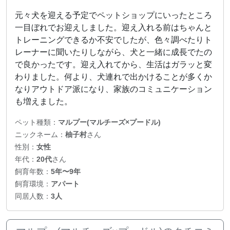
元々犬を迎える予定でペットショップにいったところ
一目ぼれでお迎えしました。迎え入れる前はちゃんと
トレーニングできるか不安でしたが、色々調べたりト
レーナーに聞いたりしながら、犬と一緒に成長でたの
で良かったです。迎え入れてから、生活はガラッと変
わりました。何より、犬連れで出かけることが多くか
なりアウトドア派になり、家族のコミュニケーション
も増えました。
ペット種類：
マルプー(マルチーズ×プードル)
ニックネーム：
柚子村
さん
性別：
女性
年代：
20代
さん
飼育年数：
5年〜9年
飼育環境：
アパート
同居人数：
3人