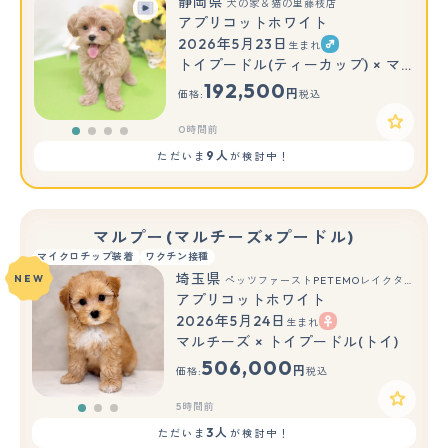
静岡県
犬の家＆猫の里藤枝店
アプリコットホワイト
2026年5月23日
生まれ
トイプードル(ティーカップ) × マルチーズ
192,500
円
価格:
税込
0時間前
9人
ただいま
が検討中！
マルプー(マルチーズ×プードル)
マイクロチップ装着
ワクチン接種
埼玉県
NEW
ペッツファーストPETEMOレイクタウンmori店
アプリコットホワイト
2026年5月24日
生まれ
もっと見る
マルチーズ × トイプードル(トイ)
506,000
円
価格:
税込
5時間前
3人
ただいま
が検討中！