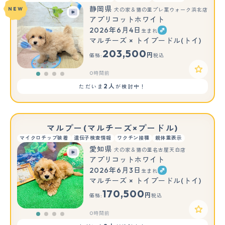
静岡県
NEW
犬の家＆猫の里プレ葉ウォーク浜北店
アプリコットホワイト
2026年6月4日
生まれ
マルチーズ × トイプードル(トイ)
203,500
円
価格:
税込
0時間前
2人
ただいま
が検討中！
マルプー(マルチーズ×プードル)
マイクロチップ装着
遺伝子検査情報
ワクチン接種
親体重表示
愛知県
犬の家＆猫の里名古屋天白店
アプリコットホワイト
2026年6月3日
生まれ
マルチーズ × トイプードル(トイ)
170,500
円
価格:
税込
0時間前