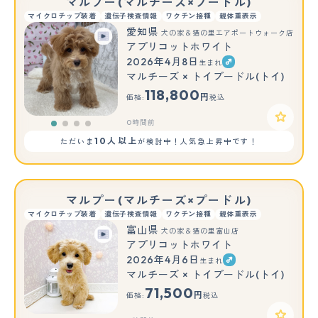
マルプー(マルチーズ×プードル)
マイクロチップ装着
遺伝子検査情報
ワクチン接種
親体重表示
愛知県
犬の家＆猫の里エアポートウォーク店
アプリコットホワイト
2026年4月8日
生まれ
マルチーズ × トイプードル(トイ)
118,800
円
価格:
税込
0時間前
10人以上
ただいま
が検討中！人気急上昇中です！
マルプー(マルチーズ×プードル)
マイクロチップ装着
遺伝子検査情報
ワクチン接種
親体重表示
富山県
犬の家＆猫の里富山店
アプリコットホワイト
2026年4月6日
生まれ
マルチーズ × トイプードル(トイ)
71,500
円
価格:
税込