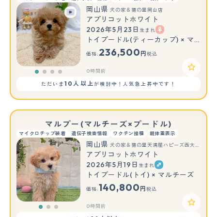
岡山県
犬の家＆猫の里岡山店
アプリコットホワイト
2026年5月23日
生まれ
トイプードル(ティーカップ) × マルチーズ
236,500
円
価格:
税込
0時間前
10人以上
ただいま
が検討中！人気急上昇中です！
マルプー(マルチーズ×プードル)
マイクロチップ装着
遺伝子検査情報
ワクチン接種
親体重表示
岡山県
犬の家＆猫の里天満屋ハピーズ西大寺モール店
アプリコットホワイト
2026年5月19日
生まれ
もっと見る
トイプードル(トイ) × マルチーズ
140,800
円
価格:
税込
0時間前