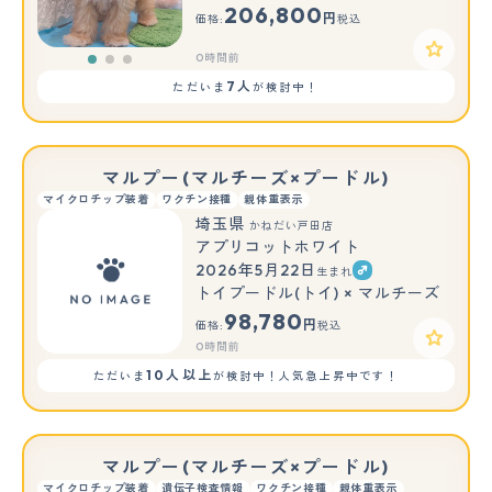
206,800
円
価格:
税込
0時間前
7人
ただいま
が検討中！
マルプー(マルチーズ×プードル)
マイクロチップ装着
ワクチン接種
親体重表示
埼玉県
かねだい戸田店
アプリコットホワイト
2026年5月22日
生まれ
トイプードル(トイ) × マルチーズ
98,780
円
価格:
税込
0時間前
10人以上
ただいま
が検討中！人気急上昇中です！
マルプー(マルチーズ×プードル)
マイクロチップ装着
遺伝子検査情報
ワクチン接種
親体重表示