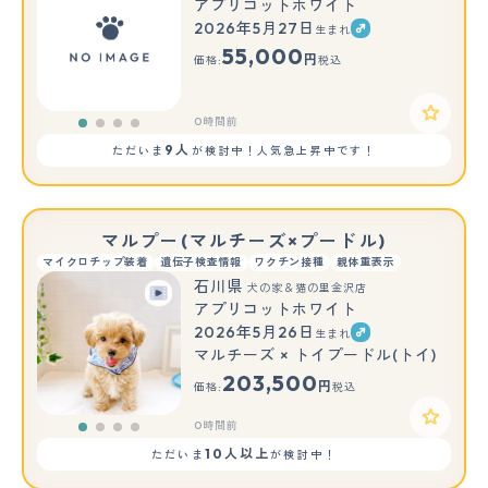
アプリコットホワイト
2026年5月27日
生まれ
55,000
円
価格:
税込
0時間前
9人
ただいま
が検討中！人気急上昇中です！
マルプー(マルチーズ×プードル)
マイクロチップ装着
遺伝子検査情報
ワクチン接種
親体重表示
石川県
犬の家＆猫の里金沢店
アプリコットホワイト
2026年5月26日
生まれ
マルチーズ × トイプードル(トイ)
203,500
円
価格:
税込
0時間前
10人以上
ただいま
が検討中！