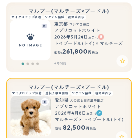
マルプー(マルチーズ×プードル)
マイクロチップ装着
ワクチン接種
親体重表示
東京都
コジマ国領店
アプリコットホワイト
2026年5月24日
生まれ
トイプードル(トイ) × マルチーズ
261,800
円
価格:
税込
4時間前
マルプー(マルチーズ×プードル)
マイクロチップ装着
遺伝子検査情報
ワクチン接種
親体重表示
愛知県
犬の家＆猫の里豊田店
アプリコットホワイト
2026年4月8日
生まれ
マルチーズ × トイプードル(トイ)
82,500
円
価格:
税込