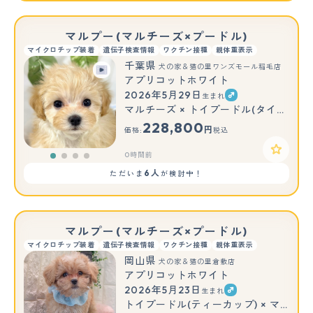
マルプー(マルチーズ×プードル)
マイクロチップ装着
遺伝子検査情報
ワクチン接種
親体重表示
千葉県
犬の家＆猫の里ワンズモール稲毛店
アプリコットホワイト
2026年5月29日
生まれ
マルチーズ × トイプードル(タイニー)
228,800
円
価格:
税込
0時間前
6人
ただいま
が検討中！
マルプー(マルチーズ×プードル)
マイクロチップ装着
遺伝子検査情報
ワクチン接種
親体重表示
岡山県
犬の家＆猫の里倉敷店
アプリコットホワイト
2026年5月23日
生まれ
もっと見る
トイプードル(ティーカップ) × マルチーズ