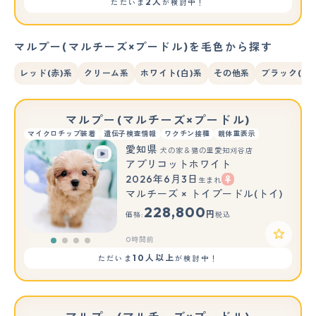
2人
ただいま
が検討中！
マルプー(マルチーズ×プードル)を毛色から探す
レッド(赤)系
クリーム系
ホワイト(白)系
その他系
ブラック(黒)
マルプー(マルチーズ×プードル)
マイクロチップ装着
遺伝子検査情報
ワクチン接種
親体重表示
愛知県
犬の家＆猫の里愛知刈谷店
アプリコットホワイト
2026年6月3日
生まれ
マルチーズ × トイプードル(トイ)
228,800
円
価格:
税込
0時間前
10人以上
ただいま
が検討中！