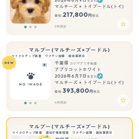
生まれ
もっと見る
マルチーズ × トイプードル(トイ)
217,800
円
価格:
税込
5時間前
マルプー(マルチーズ×プードル)
マイクロチップ装着
ワクチン接種
親体重表示
千葉県
NEW
コジマアリオ柏店
アプリコットホワイト
2026年6月7日
生まれ
もっと見る
マルチーズ × トイプードル(トイ)
393,800
円
価格:
税込
4時間前
マルプー(マルチーズ×プードル)
マイクロチップ装着
遺伝子検査情報
ワクチン接種
親体重表示