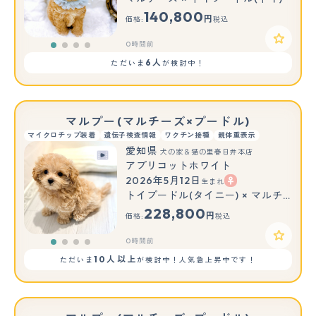
140,800
円
価格:
税込
0時間前
6人
ただいま
が検討中！
マルプー(マルチーズ×プードル)
マイクロチップ装着
遺伝子検査情報
ワクチン接種
親体重表示
愛知県
犬の家＆猫の里春日井本店
アプリコットホワイト
2026年5月12日
生まれ
トイプードル(タイニー) × マルチーズ
228,800
円
価格:
税込
0時間前
10人以上
ただいま
が検討中！人気急上昇中です！