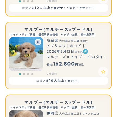
0時間前
10人以上
ただいま
が検討中！人気急上昇中です！
マルプー(マルチーズ×プードル)
マイクロチップ装着
遺伝子検査情報
ワクチン接種
親体重表示
岐阜県
犬の家＆猫の里岐南店
アプリコットホワイト
2026年5月12日
生まれ
マルチーズ × トイプードル(タイニー)
162,800
円
価格:
税込
0時間前
10人以上
ただいま
が検討中！
マルプー(マルチーズ×プードル)
マイクロチップ装着
遺伝子検査情報
ワクチン接種
親体重表示
福岡県
犬の家＆猫の里トリアス久山店