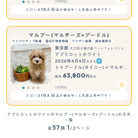
0時間前
10人以上
ただいま
が検討中！人気急上昇中です！
マルプー(マルチーズ×プードル)
マイクロチップ装着
遺伝子検査情報
ワクチン接種
親体重表示
東京都
犬の家＆猫の里ペットフォレスト小平店
アプリコットホワイト
2026年4月4日
生まれ
トイプードル(タイニー) × マルチーズ
63,800
円
価格:
税込
0時間前
10人以上
ただいま
が検討中！人気急上昇中です！
アプリコットホワイトのマルプー(マルチーズ×プードル)の子犬
一覧
57
1
全
頭
/2ページ