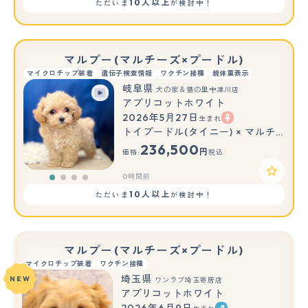
10人以上
ただいま
が検討中！
マルプー(マルチーズ×プードル)
マイクロチップ装着
遺伝子検査情報
ワクチン接種
親体重表示
岐阜県
犬の家＆猫の里中津川店
アプリコットホワイト
2026年5月27日
生まれ
トイプードル(タイニー) × マルチーズ
236,500
円
価格:
税込
0時間前
10人以上
ただいま
が検討中！
マルプー(マルチーズ×プードル)
マイクロチップ装着
ワクチン接種
埼玉県
NEW
ワンラブ埼玉寄居店
アプリコットホワイト
2026年6月9日