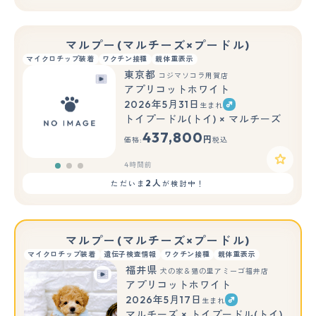
マルプー(マルチーズ×プードル)
マイクロチップ装着
ワクチン接種
親体重表示
東京都
コジマソコラ用賀店
アプリコットホワイト
2026年5月31日
生まれ
もっと見る
トイプードル(トイ) × マルチーズ
437,800
円
価格:
税込
4時間前
2人
ただいま
が検討中！
マルプー(マルチーズ×プードル)
マイクロチップ装着
遺伝子検査情報
ワクチン接種
親体重表示
福井県
犬の家＆猫の里アミーゴ福井店
アプリコットホワイト
2026年5月17日
生まれ
マルチーズ × トイプードル(トイ)