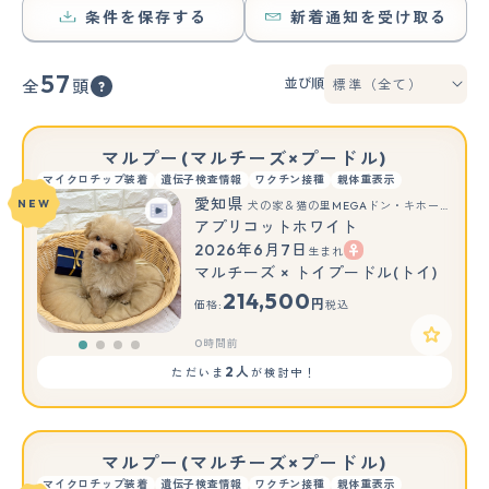
条件を保存する
新着通知を受け取る
57
並び順
全
頭
マルプー(マルチーズ×プードル)
マイクロチップ装着
遺伝子検査情報
ワクチン接種
親体重表示
愛知県
NEW
犬の家＆猫の里MEGAドン・キホーテ東海名和店
アプリコットホワイト
2026年6月7日
生まれ
マルチーズ × トイプードル(トイ)
214,500
円
価格:
税込
0時間前
2人
ただいま
が検討中！
マルプー(マルチーズ×プードル)
マイクロチップ装着
遺伝子検査情報
ワクチン接種
親体重表示