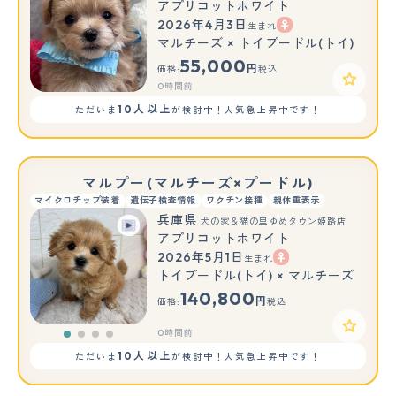
アプリコットホワイト
2026年4月3日
生まれ
マルチーズ × トイプードル(トイ)
55,000
円
価格:
税込
0時間前
10人以上
ただいま
が検討中！人気急上昇中です！
マルプー(マルチーズ×プードル)
マイクロチップ装着
遺伝子検査情報
ワクチン接種
親体重表示
兵庫県
犬の家＆猫の里ゆめタウン姫路店
アプリコットホワイト
2026年5月1日
生まれ
トイプードル(トイ) × マルチーズ
140,800
円
価格:
税込
0時間前
10人以上
ただいま
が検討中！人気急上昇中です！