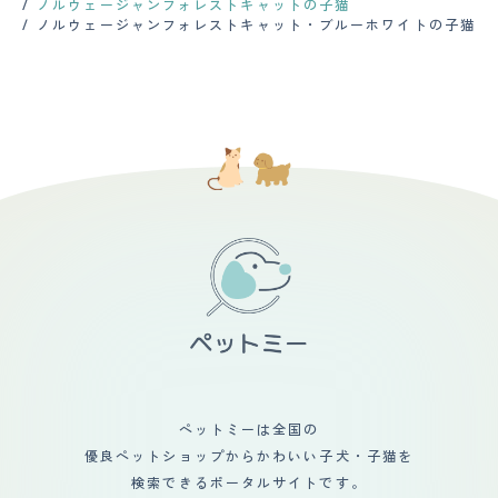
配があると飲食も排泄もせず、デビルフェイスでシャーシ
りやすいと聞いていますので、注意しています。 定期的
ノルウェージャンフォレストキャットの子猫
ふわと舞うような質感です。幸運なことにあまり毛玉はで
ャーしていた為、慣れてくれるのだろうかと不安だった。
な健康診断や投薬は必要です。ノアは半年に1回、狂犬病
ノルウェージャンフォレストキャット・ブルーホワイトの子猫
きません（まっすぐな毛質のため？） 1年中ものすごく毛
や混合ワクチンの接種を受けます。また、毎月、ノミやダ
が抜けるため、換毛期は2ヶ月に1度、それ以外は3か月に
ニの予防薬を飲ませます。その他にも、耳掃除や歯磨きな
1度程度シャンプーしています（ブラッシングでは追い付
どのケアを行っています。 【運動の頻度】 散歩は1日1
かないため） シャンプーの際に足先バリカンをおこない
回、夕方に行きます。それぞれ30分ほど歩きます。散歩
ますが、それ以外ではカットしていません。 家でのブラ
中はいろいろなものに興味を示し、匂いを嗅いだり走った
ッシングは嫌がられてしまうため、毎日は難しいですが、
りします。 家の中では運動量が少ないです。おもちゃで
うとうとしているときやご機嫌なときを見計らって行って
遊んだり、私に甘えたりします。外では庭や公園で走り回
います。 ファーミネーターというブラシだと比較的嫌が
ったりします。 【毛の手入れ・シャンプー回数】 毛は長
らずにブラシさせてくれるため愛用しています。 毎回の
くてふさふさしていて、防寒性があります。毛色はブラッ
ブラッシングで大量の毛が抜けます。 【総評】 とっても
クスモークとホワイトで、背中や尾は黒くてふさふさして
人懐こく、優しい性格でおっとりしているところが特に大
いて、お腹や足は白くてふわふわしています。 シャンプ
好きです。 ペットショップで出会ったのは生後6か月ごろ
ーやブラッシングは月に1回行っています。シャンプーは
で、大きくなってしまっていたこと（4㎏程度）、 おなか
低刺激のものを使っています。ブラッシングはスリッカー
を壊していたことからショーウィンドには出てこれてお
ブラッシとコームで行っています 。抜け毛はとても多
ず、 「3万円」というあまりに安い価格にびっくりして店
く、季節の変わり目には特に増えます。 カットはほとん
員さんに聞いたところから出会いが始まりました。 お家
ど行っていません。ノルウェージャンフォレストキャット
に迎えてから通院を開始し、その結果、おなかを壊してい
は自然な被毛が美しいと思っています。ただ、夏場は暑さ
たのはアレルギーが原因だったことが徐々にわかりまし
対策として足先やお腹周りを少し刈ることがあります。
た。 合うフードを地道に探すところから始め、現在はお
【総評】 きっかけはインターネットで見かけたときでし
なかの調子は安定しています。 ただ、アレルギー体質の
た。ノアはノルウェージャンフォレストキャット専門のブ
ペットミーは全国の
ため定期的な投薬と通院は一生向き合っていくべき状況か
リーダーから直接送られてきましたが、写真で見たときか
と思います。 迎え入れ前後は、体調が安定するかと、初
優良ペットショップからかわいい子犬・子猫を
ら、とても美しくて気になりました。第一印象は、とても
めてのネコ飼育に不安がありましたが、 愛情に愛情で返
大きくてふさふさしている子だと思いました。 ・迎え入
検索できるポータルサイトです。
してくれる子だったこともあり無事成長してくれたと思い