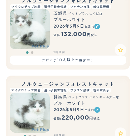
ノルウェージャンフォレストキャット
マイクロチップ装着
遺伝子検査情報
ワクチン接種
親体重表示
茨城県
ペットプラス つくば店
ブルーホワイト
2026年5月9日
生まれ
もっと見る
132,000
円
価格:
税込
2時間前
10人以上
ただいま
が検討中！
ノルウェージャンフォレストキャット
マイクロチップ装着
遺伝子検査情報
ワクチン接種
親体重表示
群馬県
ペットプラス イオンモール太田店
ブルーホワイト
2026年5月9日
生まれ
もっと見る
220,000
円
価格:
税込
2時間前