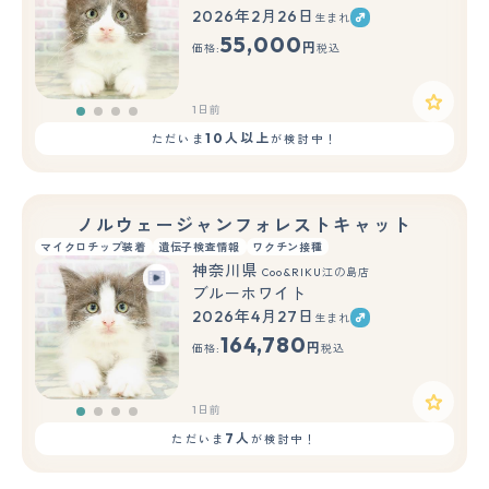
2026年2月26日
生まれ
55,000
円
価格:
税込
1日前
10人以上
ただいま
が検討中！
ノルウェージャンフォレストキャット
マイクロチップ装着
遺伝子検査情報
ワクチン接種
神奈川県
Coo&RIKU江の島店
ブルーホワイト
2026年4月27日
生まれ
164,780
円
価格:
税込
1日前
7人
ただいま
が検討中！