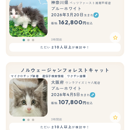
神奈川県
ペッツファースト湘南平塚店
ブルーホワイト
2026年3月20日
生まれ
もっと見る
162,800
円
価格:
税込
3時間前
10人以上
ただいま
が検討中！
ノルウェージャンフォレストキャット
マイクロチップ装着
遺伝子検査情報
ワクチン接種
大阪府
ワンラブイズミヤ八尾店
ブルーホワイト
2026年4月5日
生まれ
もっと見る
107,800
円
価格:
税込
3時間前
10人以上
ただいま
が検討中！