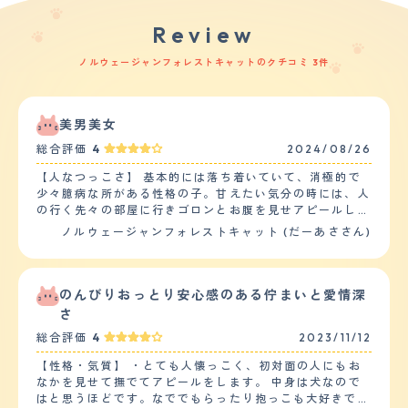
Review
ノルウェージャンフォレストキャットのクチコミ 3件
美男美女
総合評価
4
2024/08/26
【人なつっこさ】 基本的には落ち着いていて、消極的で
少々臆病な所がある性格の子。甘えたい気分の時には、人
の行く先々の部屋に行きゴロンとお腹を見せアピールして
くる。それに答えると、満足するまで人に体を擦り付けた
ノルウェージャンフォレストキャット (だーあささん)
り、頭突きをしたりしながら甘えてくる。構ってもらえな
いと察すると静かに立ち去ってしまう。同居の猫とは追い
かけっこをして遊ぶ時以外は、特に一緒に過ごしたりする
ことはない。同居の後輩猫が相手でも、自分のご飯やおや
のんびりおっとり安心感のある佇まいと愛情深
つを横取りされても怒ることはなく譲ってしまう。生後２
さ
ヶ月の赤ちゃんがいますが、付かず離れずの距離感で過ご
総合評価
4
2023/11/12
している。 【落ち着き】 同居の他の猫と遊ぶ時以外は、
基本のんびりと過ごしていて落ち着きのある猫かと思う。
【性格・気質】 ・とても人懐っこく、初対面の人にもお
次に一度あるかどうかの頻度で、一人で突発的に走ったり
なかを見せて撫でてアピールをします。 中身は犬なので
はする。ただ臆病な性格を持ち合わせているので、急な物
はと思うほどです。なででもらったり抱っこも大好きで、
音に驚いて飛び上がったりはする。 【しつけやすさ】 迎