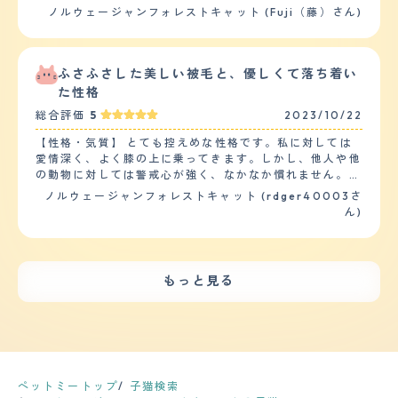
お留守番の後はいつもお出迎えしてすりすり甘えてくれま
ノルウェージャンフォレストキャット (Fuji（藤）さん)
えて数日の間は環境の変化に警戒してしまい粗相をしてい
す。 ・猫なのでトイレの質は必要ありませんでした（お
たが、粗相をした場所に猫トイレを設置するとそれもすぐ
家に迎えた初日から決まったトイレでしてくれました。）
に落ち着いた。運動量については、朝と晩にそこそこ激し
体のサイズの割には鳴き声も小さく、ご飯要求以外で沢山
く他の猫と追いかけっ子をしていて、足音が激しくフロー
鳴くことは騒音などに関するしつけもしたことがありませ
ふさふさした美しい被毛と、優しくて落ち着い
リングに傷もつく。 【お手入れ】 毛質はふんわりしてい
ん。 唯一、壁でのつめとぎのみしつけに苦労しました
た性格
て、毛量が多く密。春になると抜け毛が多く朝掃除機を掛
が、お気に入りのつめとぎをいつもたっぷり用意して、そ
けても、夕方には毛玉が落ちている。ブラッシングをあま
総合評価
5
2023/10/22
こでしてくれるようにお願いしています。 ・性格はとて
りさせてくれる子ではない為、週一程度でもつれや毛玉の
も温厚なので、子供やペットともうまく暮らしていけると
付着がないか確認しあった場合にブラッシングにて除去し
【性格・気質】 とても控えめな性格です。私に対しては
思います。 ただ、長毛種の特性上、1年を通して（換毛期
ている。春と秋にサロンにてシャンプーを実施。春はカッ
愛情深く、よく膝の上に乗ってきます。しかし、他人や他
は特に）抜け毛がすごいので子供と過ごす際には抜け毛を
トもしていて短毛猫程まで短くし抜け毛や毛玉の吐き戻し
の動物に対しては警戒心が強く、なかなか慣れません。特
過剰に吸い込んでしまったりしないように（アレルギーに
等を軽減させている。健康面に特に悩みはなく、年に一度
に見知らぬ人や犬に対しては隠れたり逃げたりします。
ノルウェージャンフォレストキャット (rdger40003さ
なってしまわないように）、 こまめな掃除とブラッシン
混合ワクチンの接種時に健康診断(血液検査)を行ってい
日常的な訓練やしつけはあまり必要でした。ノアはノルウ
ん)
グや、生活スペースの配慮などが必要かと思います。
る。 【鳴き声】 ほとんど鳴くことがない猫。部屋から出
ェージャンフォレストキャットらしく賢くて従順な子で
【健康・寿命】 アレルギー症状に悩まされています。 ア
たい時に困ったような声でニャーと鳴くのみ。ボリューム
す。お手やおかわりなどの芸を覚えましたが、気分次第で
レルギー症状として好酸球性肉芽腫を発症しており、定期
も小さく響くことはない。あとは鳴いたとしても、クルル
やったりやらなかったりします。トイレも家の中では失敗
的に投薬しています。 今は3日に1度、シロップ上の抗ア
というような喉を鳴らしているような書き方をする程度。
しませんが、外ではマーキングをしすぎることがありま
レルギー薬をシリンジで投与しています。 その関係で3か
もっと見る
甘えたい時やご飯が欲しい時に出す程度。 【総評】 好き
す。 他のペットや子供たちとの相性はあまり良くありま
月に1度程度は健康診断や通院を行っています。 【運動の
な所はふわふわしていて、エレガントな雰囲気がある所。
せん。ノアは自分が一番だと思っているようで、他の動物
頻度】 完全室内飼いのため、散歩をすることはありませ
キリリとしたかっこいい顔立ちに対し、甘えたい時にはと
と仲良くする気がありません。子供たちにも嫌がられるこ
ん。 家の中での運動は子猫のころは夜中、早朝に走り回
ことん甘えてくる所。立ち上がってまで頭突きをする所
とが多く、噛んだり引っ掻いたりすることがあります。そ
っていましたが、 大人になってからはかなり落ち着いて
は、とっても癒される。第一印象は、イケメン君。でも穴
の時は注意しています。 【健康・寿命】 今のところ、大
おり、1日に1度キャットタワーを激しく上り下りする程度
があったら入りたい、といった素振りを見せる臆病者。迎
きな病気や怪我はありません。ただ、ノルウェージャンフ
で あとはのんびり寝ていることがほとんどです。 【毛の
え入れた時は環境変化からかなり警戒してしまい、人の気
ォレストキャットは遺伝的に心臓や腎臓などの病気にかか
ペットミートップ
子猫検索
手入れ・シャンプー回数】 長毛種、非常に細いけでふわ