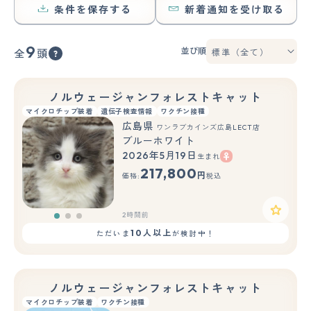
条件を保存する
新着通知を受け取る
9
並び順
全
頭
ノルウェージャンフォレストキャット
マイクロチップ装着
遺伝子検査情報
ワクチン接種
広島県
ワンラブカインズ広島LECT店
ブルーホワイト
2026年5月19日
生まれ
もっと見る
217,800
円
価格:
税込
2時間前
10人以上
ただいま
が検討中！
ノルウェージャンフォレストキャット
マイクロチップ装着
ワクチン接種