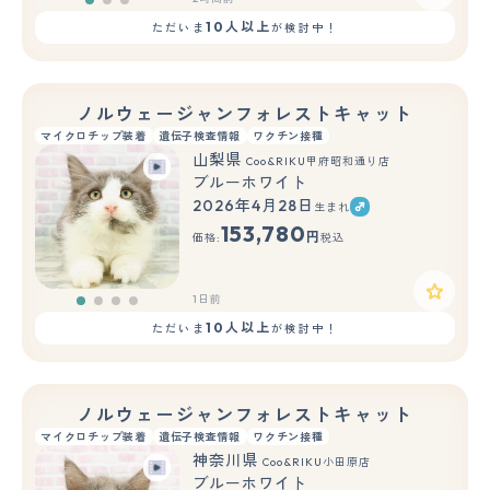
10人以上
ただいま
が検討中！
ノルウェージャンフォレストキャット
マイクロチップ装着
遺伝子検査情報
ワクチン接種
山梨県
Coo&RIKU甲府昭和通り店
ブルーホワイト
2026年4月28日
生まれ
153,780
円
価格:
税込
1日前
10人以上
ただいま
が検討中！
ノルウェージャンフォレストキャット
マイクロチップ装着
遺伝子検査情報
ワクチン接種
神奈川県
Coo&RIKU小田原店
ブルーホワイト