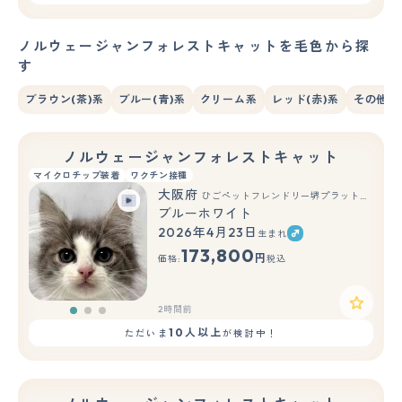
ノルウェージャンフォレストキャットを毛色から探
す
ブラウン(茶)系
ブルー(青)系
クリーム系
レッド(赤)系
その他系
ノルウェージャンフォレストキャット
マイクロチップ装着
ワクチン接種
大阪府
ひごペットフレンドリー堺プラットプラット店
ブルーホワイト
2026年4月23日
生まれ
もっと見る
173,800
円
価格:
税込
2時間前
10人以上
ただいま
が検討中！