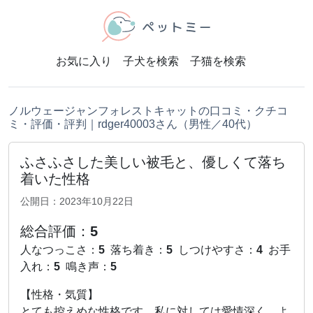
お気に入り
子犬を検索
子猫を検索
ノルウェージャンフォレストキャットの口コミ・クチコ
ミ・評価・評判｜rdger40003さん（男性／40代）
ふさふさした美しい被毛と、優しくて落ち
着いた性格
公開日：2023年10月22日
総合評価：
5
人なつっこさ：
5
落ち着き：
5
しつけやすさ：
4
お手
入れ：
5
鳴き声：
5
【性格・気質】
とても控えめな性格です。私に対しては愛情深く、よ