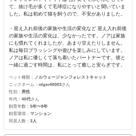
て、抜け毛が多くて毛球症になりやすいと聞いていま
した。私は初めて猫を飼うので、不安がありました。
・迎え入れ前後の家族や生活の変化など 迎え入れ前後
の家族や生活の変化は、少なかったです。ノアは家族
にも慣れてくれましたが、あまり甘えたりしません。
私は毎日ブラッシングや遊びを楽しみにしています。
ノアは私に優しくて落ち着いたパートナーです。彼と
一緒に過ごす時間は、私にとって癒しと安らぎです。
ペット種類：
ノルウェージャンフォレストキャット
ニックネーム：
rdger40003
さん
性別：
男性
年代：
40代
さん
飼育年数：
5年〜9年
飼育環境：
マンション
同居人数：
3人