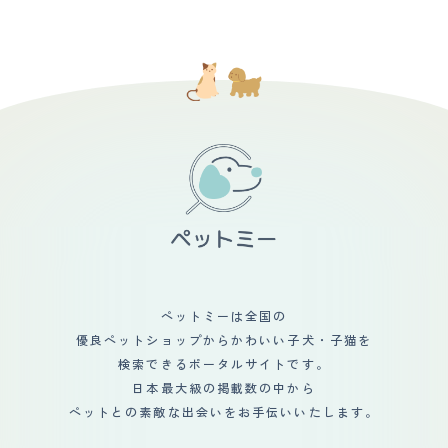
どのケアを行っています。 【運動の頻度】 散歩は1日1
かないため） シャンプーの際に足先バリカンをおこない
回、夕方に行きます。それぞれ30分ほど歩きます。散歩
ますが、それ以外ではカットしていません。 家でのブラ
中はいろいろなものに興味を示し、匂いを嗅いだり走った
ッシングは嫌がられてしまうため、毎日は難しいですが、
りします。 家の中では運動量が少ないです。おもちゃで
うとうとしているときやご機嫌なときを見計らって行って
遊んだり、私に甘えたりします。外では庭や公園で走り回
います。 ファーミネーターというブラシだと比較的嫌が
ったりします。 【毛の手入れ・シャンプー回数】 毛は長
らずにブラシさせてくれるため愛用しています。 毎回の
くてふさふさしていて、防寒性があります。毛色はブラッ
ブラッシングで大量の毛が抜けます。 【総評】 とっても
クスモークとホワイトで、背中や尾は黒くてふさふさして
人懐こく、優しい性格でおっとりしているところが特に大
いて、お腹や足は白くてふわふわしています。 シャンプ
好きです。 ペットショップで出会ったのは生後6か月ごろ
ーやブラッシングは月に1回行っています。シャンプーは
で、大きくなってしまっていたこと（4㎏程度）、 おなか
低刺激のものを使っています。ブラッシングはスリッカー
を壊していたことからショーウィンドには出てこれてお
ブラッシとコームで行っています 。抜け毛はとても多
ず、 「3万円」というあまりに安い価格にびっくりして店
く、季節の変わり目には特に増えます。 カットはほとん
員さんに聞いたところから出会いが始まりました。 お家
ど行っていません。ノルウェージャンフォレストキャット
に迎えてから通院を開始し、その結果、おなかを壊してい
は自然な被毛が美しいと思っています。ただ、夏場は暑さ
たのはアレルギーが原因だったことが徐々にわかりまし
対策として足先やお腹周りを少し刈ることがあります。
た。 合うフードを地道に探すところから始め、現在はお
【総評】 きっかけはインターネットで見かけたときでし
なかの調子は安定しています。 ただ、アレルギー体質の
た。ノアはノルウェージャンフォレストキャット専門のブ
ペットミーは全国の
ため定期的な投薬と通院は一生向き合っていくべき状況か
リーダーから直接送られてきましたが、写真で見たときか
と思います。 迎え入れ前後は、体調が安定するかと、初
優良ペットショップからかわいい子犬・子猫を
ら、とても美しくて気になりました。第一印象は、とても
めてのネコ飼育に不安がありましたが、 愛情に愛情で返
大きくてふさふさしている子だと思いました。 ・迎え入
検索できるポータルサイトです。
してくれる子だったこともあり無事成長してくれたと思い
れ前後の不安だったこと 迎え入れ前後の不安だったこと
日本最大級の掲載数の中から
ます。 生活の変化としては、抜け毛が想像以上だったた
は、ノルウェージャンフォレストキャットの毛の手入れが
め、食事の空間はネコの飼育場所とは隔離しました。 ま
ペットとの素敵な出会いをお手伝いいたします。
できるかどうかでした。ノルウェージャンフォレストキャ
た、出かける際には外用の服に着替え、コロコロによる毛
ットは毛が長くてふさふさしていて、抜け毛が多くて毛球
の除去は必須です。 カーペットなども毛の長いものは抜