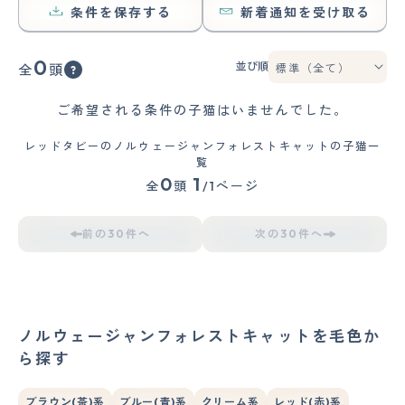
条件を保存する
新着通知を受け取る
0
並び順
全
頭
ご希望される条件の子猫はいませんでした。
レッドタビーのノルウェージャンフォレストキャットの子猫一
覧
0
1
全
頭
/1ページ
前の30件へ
次の30件へ
ノルウェージャンフォレストキャットを毛色か
ら探す
ブラウン(茶)系
ブルー(青)系
クリーム系
レッド(赤)系