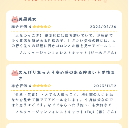
美男美女
総合評価
4
2024/08/26
【人なつっこさ】 基本的には落ち着いていて、消極的で
少々臆病な所がある性格の子。甘えたい気分の時には、人
の行く先々の部屋に行きゴロンとお腹を見せアピールして
くる。それに答えると、満足するまで人に体を擦り付けた
ノルウェージャンフォレストキャット (だーあささん)
り、頭突きをしたりしながら甘えてくる。構ってもらえな
いと察すると静かに立ち去ってしまう。同居の猫とは追い
かけっこをして遊ぶ時以外は、特に一緒に過ごしたりする
ことはない。同居の後輩猫が相手でも、自分のご飯やおや
のんびりおっとり安心感のある佇まいと愛情深
つを横取りされても怒ることはなく譲ってしまう。生後２
さ
ヶ月の赤ちゃんがいますが、付かず離れずの距離感で過ご
総合評価
4
2023/11/12
している。 【落ち着き】 同居の他の猫と遊ぶ時以外は、
基本のんびりと過ごしていて落ち着きのある猫かと思う。
【性格・気質】 ・とても人懐っこく、初対面の人にもお
次に一度あるかどうかの頻度で、一人で突発的に走ったり
なかを見せて撫でてアピールをします。 中身は犬なので
はする。ただ臆病な性格を持ち合わせているので、急な物
はと思うほどです。なででもらったり抱っこも大好きで、
音に驚いて飛び上がったりはする。 【しつけやすさ】 迎
お留守番の後はいつもお出迎えしてすりすり甘えてくれま
ノルウェージャンフォレストキャット (Fuji（藤）さん)
えて数日の間は環境の変化に警戒してしまい粗相をしてい
す。 ・猫なのでトイレの質は必要ありませんでした（お
たが、粗相をした場所に猫トイレを設置するとそれもすぐ
家に迎えた初日から決まったトイレでしてくれました。）
に落ち着いた。運動量については、朝と晩にそこそこ激し
体のサイズの割には鳴き声も小さく、ご飯要求以外で沢山