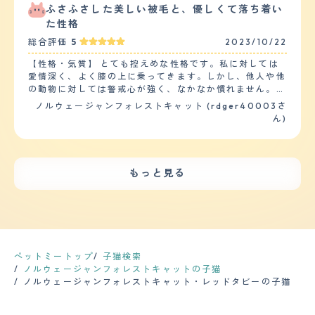
く他の猫と追いかけっ子をしていて、足音が激しくフロー
鳴くことは騒音などに関するしつけもしたことがありませ
ふさふさした美しい被毛と、優しくて落ち着い
リングに傷もつく。 【お手入れ】 毛質はふんわりしてい
ん。 唯一、壁でのつめとぎのみしつけに苦労しました
た性格
て、毛量が多く密。春になると抜け毛が多く朝掃除機を掛
が、お気に入りのつめとぎをいつもたっぷり用意して、そ
けても、夕方には毛玉が落ちている。ブラッシングをあま
総合評価
5
2023/10/22
こでしてくれるようにお願いしています。 ・性格はとて
りさせてくれる子ではない為、週一程度でもつれや毛玉の
も温厚なので、子供やペットともうまく暮らしていけると
付着がないか確認しあった場合にブラッシングにて除去し
【性格・気質】 とても控えめな性格です。私に対しては
思います。 ただ、長毛種の特性上、1年を通して（換毛期
ている。春と秋にサロンにてシャンプーを実施。春はカッ
愛情深く、よく膝の上に乗ってきます。しかし、他人や他
は特に）抜け毛がすごいので子供と過ごす際には抜け毛を
トもしていて短毛猫程まで短くし抜け毛や毛玉の吐き戻し
の動物に対しては警戒心が強く、なかなか慣れません。特
過剰に吸い込んでしまったりしないように（アレルギーに
等を軽減させている。健康面に特に悩みはなく、年に一度
に見知らぬ人や犬に対しては隠れたり逃げたりします。
ノルウェージャンフォレストキャット (rdger40003さ
なってしまわないように）、 こまめな掃除とブラッシン
混合ワクチンの接種時に健康診断(血液検査)を行ってい
日常的な訓練やしつけはあまり必要でした。ノアはノルウ
ん)
グや、生活スペースの配慮などが必要かと思います。
る。 【鳴き声】 ほとんど鳴くことがない猫。部屋から出
ェージャンフォレストキャットらしく賢くて従順な子で
【健康・寿命】 アレルギー症状に悩まされています。 ア
たい時に困ったような声でニャーと鳴くのみ。ボリューム
す。お手やおかわりなどの芸を覚えましたが、気分次第で
レルギー症状として好酸球性肉芽腫を発症しており、定期
も小さく響くことはない。あとは鳴いたとしても、クルル
やったりやらなかったりします。トイレも家の中では失敗
的に投薬しています。 今は3日に1度、シロップ上の抗ア
というような喉を鳴らしているような書き方をする程度。
しませんが、外ではマーキングをしすぎることがありま
レルギー薬をシリンジで投与しています。 その関係で3か
もっと見る
甘えたい時やご飯が欲しい時に出す程度。 【総評】 好き
す。 他のペットや子供たちとの相性はあまり良くありま
月に1度程度は健康診断や通院を行っています。 【運動の
な所はふわふわしていて、エレガントな雰囲気がある所。
せん。ノアは自分が一番だと思っているようで、他の動物
頻度】 完全室内飼いのため、散歩をすることはありませ
キリリとしたかっこいい顔立ちに対し、甘えたい時にはと
と仲良くする気がありません。子供たちにも嫌がられるこ
ん。 家の中での運動は子猫のころは夜中、早朝に走り回
ことん甘えてくる所。立ち上がってまで頭突きをする所
とが多く、噛んだり引っ掻いたりすることがあります。そ
っていましたが、 大人になってからはかなり落ち着いて
は、とっても癒される。第一印象は、イケメン君。でも穴
の時は注意しています。 【健康・寿命】 今のところ、大
おり、1日に1度キャットタワーを激しく上り下りする程度
があったら入りたい、といった素振りを見せる臆病者。迎
きな病気や怪我はありません。ただ、ノルウェージャンフ
で あとはのんびり寝ていることがほとんどです。 【毛の
え入れた時は環境変化からかなり警戒してしまい、人の気
ォレストキャットは遺伝的に心臓や腎臓などの病気にかか
ペットミートップ
子猫検索
手入れ・シャンプー回数】 長毛種、非常に細いけでふわ
配があると飲食も排泄もせず、デビルフェイスでシャーシ
りやすいと聞いていますので、注意しています。 定期的
ノルウェージャンフォレストキャットの子猫
ふわと舞うような質感です。幸運なことにあまり毛玉はで
ャーしていた為、慣れてくれるのだろうかと不安だった。
な健康診断や投薬は必要です。ノアは半年に1回、狂犬病
ノルウェージャンフォレストキャット・レッドタビーの子猫
きません（まっすぐな毛質のため？） 1年中ものすごく毛
や混合ワクチンの接種を受けます。また、毎月、ノミやダ
が抜けるため、換毛期は2ヶ月に1度、それ以外は3か月に
ニの予防薬を飲ませます。その他にも、耳掃除や歯磨きな
1度程度シャンプーしています（ブラッシングでは追い付