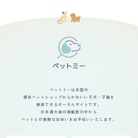
ッシングは嫌がられてしまうため、毎日は難しいですが、
りします。 家の中では運動量が少ないです。おもちゃで
うとうとしているときやご機嫌なときを見計らって行って
遊んだり、私に甘えたりします。外では庭や公園で走り回
います。 ファーミネーターというブラシだと比較的嫌が
ったりします。 【毛の手入れ・シャンプー回数】 毛は長
らずにブラシさせてくれるため愛用しています。 毎回の
くてふさふさしていて、防寒性があります。毛色はブラッ
ブラッシングで大量の毛が抜けます。 【総評】 とっても
クスモークとホワイトで、背中や尾は黒くてふさふさして
人懐こく、優しい性格でおっとりしているところが特に大
いて、お腹や足は白くてふわふわしています。 シャンプ
好きです。 ペットショップで出会ったのは生後6か月ごろ
ーやブラッシングは月に1回行っています。シャンプーは
で、大きくなってしまっていたこと（4㎏程度）、 おなか
低刺激のものを使っています。ブラッシングはスリッカー
を壊していたことからショーウィンドには出てこれてお
ブラッシとコームで行っています 。抜け毛はとても多
ず、 「3万円」というあまりに安い価格にびっくりして店
く、季節の変わり目には特に増えます。 カットはほとん
員さんに聞いたところから出会いが始まりました。 お家
ど行っていません。ノルウェージャンフォレストキャット
に迎えてから通院を開始し、その結果、おなかを壊してい
は自然な被毛が美しいと思っています。ただ、夏場は暑さ
たのはアレルギーが原因だったことが徐々にわかりまし
対策として足先やお腹周りを少し刈ることがあります。
た。 合うフードを地道に探すところから始め、現在はお
【総評】 きっかけはインターネットで見かけたときでし
なかの調子は安定しています。 ただ、アレルギー体質の
た。ノアはノルウェージャンフォレストキャット専門のブ
ため定期的な投薬と通院は一生向き合っていくべき状況か
リーダーから直接送られてきましたが、写真で見たときか
ペットミーは全国の
と思います。 迎え入れ前後は、体調が安定するかと、初
ら、とても美しくて気になりました。第一印象は、とても
めてのネコ飼育に不安がありましたが、 愛情に愛情で返
優良ペットショップからかわいい子犬・子猫を
大きくてふさふさしている子だと思いました。 ・迎え入
してくれる子だったこともあり無事成長してくれたと思い
れ前後の不安だったこと 迎え入れ前後の不安だったこと
検索できるポータルサイトです。
ます。 生活の変化としては、抜け毛が想像以上だったた
は、ノルウェージャンフォレストキャットの毛の手入れが
日本最大級の掲載数の中から
め、食事の空間はネコの飼育場所とは隔離しました。 ま
できるかどうかでした。ノルウェージャンフォレストキャ
た、出かける際には外用の服に着替え、コロコロによる毛
ペットとの素敵な出会いをお手伝いいたします。
ットは毛が長くてふさふさしていて、抜け毛が多くて毛球
の除去は必須です。 カーペットなども毛の長いものは抜
症になりやすいと聞いていました。私は初めて猫を飼うの
け毛が絡まって大変なことになるので廃棄し、毛のつかな
で、不安がありました。 ・迎え入れ前後の家族や生活の
い素材のものに変えました。 部屋の中で床に物を置いて
変化など 迎え入れ前後の家族や生活の変化は、少なかっ