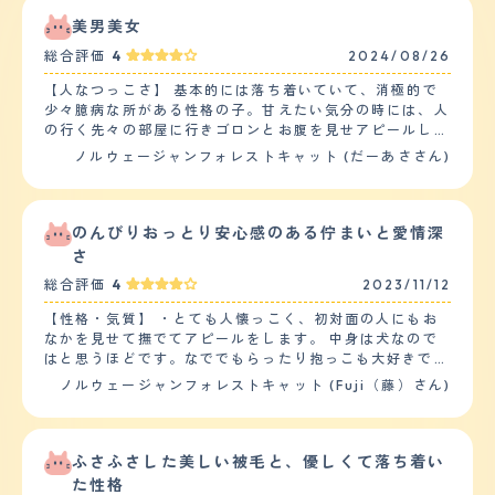
美男美女
総合評価
4
2024/08/26
【人なつっこさ】 基本的には落ち着いていて、消極的で
少々臆病な所がある性格の子。甘えたい気分の時には、人
の行く先々の部屋に行きゴロンとお腹を見せアピールして
くる。それに答えると、満足するまで人に体を擦り付けた
ノルウェージャンフォレストキャット (だーあささん)
り、頭突きをしたりしながら甘えてくる。構ってもらえな
いと察すると静かに立ち去ってしまう。同居の猫とは追い
かけっこをして遊ぶ時以外は、特に一緒に過ごしたりする
ことはない。同居の後輩猫が相手でも、自分のご飯やおや
のんびりおっとり安心感のある佇まいと愛情深
つを横取りされても怒ることはなく譲ってしまう。生後２
さ
ヶ月の赤ちゃんがいますが、付かず離れずの距離感で過ご
総合評価
4
2023/11/12
している。 【落ち着き】 同居の他の猫と遊ぶ時以外は、
基本のんびりと過ごしていて落ち着きのある猫かと思う。
【性格・気質】 ・とても人懐っこく、初対面の人にもお
次に一度あるかどうかの頻度で、一人で突発的に走ったり
なかを見せて撫でてアピールをします。 中身は犬なので
はする。ただ臆病な性格を持ち合わせているので、急な物
はと思うほどです。なででもらったり抱っこも大好きで、
音に驚いて飛び上がったりはする。 【しつけやすさ】 迎
お留守番の後はいつもお出迎えしてすりすり甘えてくれま
ノルウェージャンフォレストキャット (Fuji（藤）さん)
えて数日の間は環境の変化に警戒してしまい粗相をしてい
す。 ・猫なのでトイレの質は必要ありませんでした（お
たが、粗相をした場所に猫トイレを設置するとそれもすぐ
家に迎えた初日から決まったトイレでしてくれました。）
に落ち着いた。運動量については、朝と晩にそこそこ激し
体のサイズの割には鳴き声も小さく、ご飯要求以外で沢山
く他の猫と追いかけっ子をしていて、足音が激しくフロー
鳴くことは騒音などに関するしつけもしたことがありませ
ふさふさした美しい被毛と、優しくて落ち着い
リングに傷もつく。 【お手入れ】 毛質はふんわりしてい
ん。 唯一、壁でのつめとぎのみしつけに苦労しました
た性格
て、毛量が多く密。春になると抜け毛が多く朝掃除機を掛