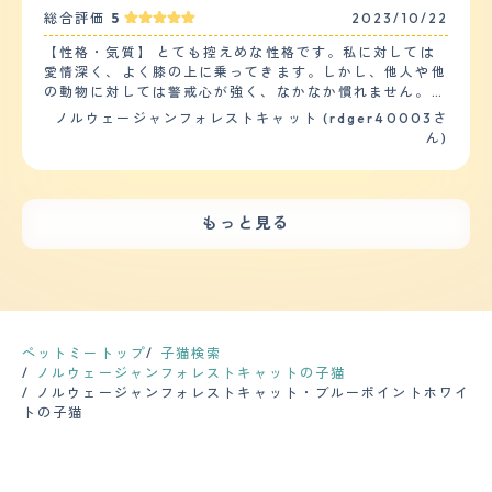
が、お気に入りのつめとぎをいつもたっぷり用意して、そ
けても、夕方には毛玉が落ちている。ブラッシングをあま
総合評価
5
2023/10/22
こでしてくれるようにお願いしています。 ・性格はとて
りさせてくれる子ではない為、週一程度でもつれや毛玉の
も温厚なので、子供やペットともうまく暮らしていけると
付着がないか確認しあった場合にブラッシングにて除去し
【性格・気質】 とても控えめな性格です。私に対しては
思います。 ただ、長毛種の特性上、1年を通して（換毛期
ている。春と秋にサロンにてシャンプーを実施。春はカッ
愛情深く、よく膝の上に乗ってきます。しかし、他人や他
は特に）抜け毛がすごいので子供と過ごす際には抜け毛を
トもしていて短毛猫程まで短くし抜け毛や毛玉の吐き戻し
の動物に対しては警戒心が強く、なかなか慣れません。特
過剰に吸い込んでしまったりしないように（アレルギーに
等を軽減させている。健康面に特に悩みはなく、年に一度
に見知らぬ人や犬に対しては隠れたり逃げたりします。
ノルウェージャンフォレストキャット (rdger40003さ
なってしまわないように）、 こまめな掃除とブラッシン
混合ワクチンの接種時に健康診断(血液検査)を行ってい
日常的な訓練やしつけはあまり必要でした。ノアはノルウ
ん)
グや、生活スペースの配慮などが必要かと思います。
る。 【鳴き声】 ほとんど鳴くことがない猫。部屋から出
ェージャンフォレストキャットらしく賢くて従順な子で
【健康・寿命】 アレルギー症状に悩まされています。 ア
たい時に困ったような声でニャーと鳴くのみ。ボリューム
す。お手やおかわりなどの芸を覚えましたが、気分次第で
レルギー症状として好酸球性肉芽腫を発症しており、定期
も小さく響くことはない。あとは鳴いたとしても、クルル
やったりやらなかったりします。トイレも家の中では失敗
的に投薬しています。 今は3日に1度、シロップ上の抗ア
というような喉を鳴らしているような書き方をする程度。
しませんが、外ではマーキングをしすぎることがありま
レルギー薬をシリンジで投与しています。 その関係で3か
もっと見る
甘えたい時やご飯が欲しい時に出す程度。 【総評】 好き
す。 他のペットや子供たちとの相性はあまり良くありま
月に1度程度は健康診断や通院を行っています。 【運動の
な所はふわふわしていて、エレガントな雰囲気がある所。
せん。ノアは自分が一番だと思っているようで、他の動物
頻度】 完全室内飼いのため、散歩をすることはありませ
キリリとしたかっこいい顔立ちに対し、甘えたい時にはと
と仲良くする気がありません。子供たちにも嫌がられるこ
ん。 家の中での運動は子猫のころは夜中、早朝に走り回
ことん甘えてくる所。立ち上がってまで頭突きをする所
とが多く、噛んだり引っ掻いたりすることがあります。そ
っていましたが、 大人になってからはかなり落ち着いて
は、とっても癒される。第一印象は、イケメン君。でも穴
の時は注意しています。 【健康・寿命】 今のところ、大
おり、1日に1度キャットタワーを激しく上り下りする程度
があったら入りたい、といった素振りを見せる臆病者。迎
きな病気や怪我はありません。ただ、ノルウェージャンフ
で あとはのんびり寝ていることがほとんどです。 【毛の
え入れた時は環境変化からかなり警戒してしまい、人の気
ォレストキャットは遺伝的に心臓や腎臓などの病気にかか
ペットミートップ
子猫検索
手入れ・シャンプー回数】 長毛種、非常に細いけでふわ
配があると飲食も排泄もせず、デビルフェイスでシャーシ
りやすいと聞いていますので、注意しています。 定期的
ノルウェージャンフォレストキャットの子猫
ふわと舞うような質感です。幸運なことにあまり毛玉はで
ャーしていた為、慣れてくれるのだろうかと不安だった。
な健康診断や投薬は必要です。ノアは半年に1回、狂犬病
ノルウェージャンフォレストキャット・ブルーポイントホワイ
きません（まっすぐな毛質のため？） 1年中ものすごく毛
や混合ワクチンの接種を受けます。また、毎月、ノミやダ
トの子猫
が抜けるため、換毛期は2ヶ月に1度、それ以外は3か月に
ニの予防薬を飲ませます。その他にも、耳掃除や歯磨きな
1度程度シャンプーしています（ブラッシングでは追い付
どのケアを行っています。 【運動の頻度】 散歩は1日1
かないため） シャンプーの際に足先バリカンをおこない
回、夕方に行きます。それぞれ30分ほど歩きます。散歩
ますが、それ以外ではカットしていません。 家でのブラ
中はいろいろなものに興味を示し、匂いを嗅いだり走った