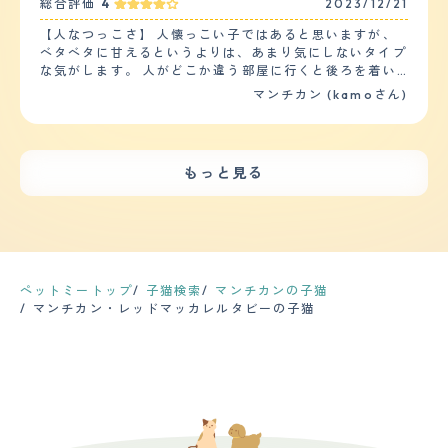
手入れ】 うちの子はマンチカンの短毛種です 質感はさわ
総合評価
4
2023/12/21
体や持ち物に自分の匂いを一生懸命にこすりつけていま
的な健康診断は行っておりませんので、投薬も必要はあり
るととても滑らかです シャンプーの頻度は1週間に1回程
す。 【落ち着き】 落ち着きはあまりないように思いま
ません。 【鳴き声】 ほとんど鳴くことはありませんが、
【人なつっこさ】 人懐っこい子ではあると思いますが、
度です その変わりブラッシングをこまめにしております
す。一緒に飼っている他の猫より、物事に対する興味が強
ご飯の時間になったら夕方５時頃には、はっきり「ごは
ベタベタに甘えるというよりは、あまり気にしないタイプ
抜け毛は換毛期になると結構溜まります ブラッシングす
く、来客や車の音、外の猫やカラスの気配に対してすぐに
ん」「ごはーん」と言って甘噛みしてきます。最初きいた
な気がします。 人がどこか違う部屋に行くと後ろを着い
るだけで絡みつく毛が2、3本あります カットは正直なと
反応をして窓際の場所に見に行きます。いまだに小さい時
時はうそ？本当に言ってる？と思いますが、にゃ。と鳴く
てきたりしますが、いつの間にかシレっと居なくなってい
ころしておりません 幸いうちの子は大きな病気もなく健
マンチカン (kamoさん)
の様におもちゃで遊ぶことを催促されます。 【しつけや
ことは一切なく「ごはん」のみです。 【総評】 元々おだ
るので、ツンデレというか猫らしい自由な感じがありま
康に過ごしております ただお腹を壊しやすく軟便になる
すさ】 他の種類の猫とも喧嘩をすることなく仲良く生活
やかなマンチカンということを聞いていた通りです、 茶
す。 お客様が来ると、特に逃げる事もなく普通にリビン
ときが ときどきあります。 慢性的なものではないので安
しています。トイレや食事のしつけも簡単で、他の猫はお
色の男の子はとくに優しいとよく言われているように、そ
グに居ますが、自分から積極的に近づいては行かないで
心ですが たまにかかりつけの獣医さんにはお世話になっ
腹がすいたら「ニャーニャー」とエサの催促をするのに対
のまま優しい子です。 お迎えの時はまだまだ小さかった
す。 我が家には幼稚園と小学生の子供が居ますが、特に
てます 【鳴き声】 細くもなく太くもない ちょうどいい感
もっと見る
してマンチカンはエサの合図の鈴を鳴らすまでエサの催促
ので、寝ている時に「息しているのか？」心配で何度も確
逃げもせず普通に過ごしています。 【落ち着き】 そんな
じの女の子らしい鳴き声です もう成猫なので子猫のよう
をすることがありません。多分賢い品種なのだと思いま
認していました。 主人も私も犬しか飼ったことがなく猫
に走り回ったり、夜中の運動会などもそれほどありません
にしょっちゅうは鳴きません 必要な時だけ鳴きます でも
す。 【お手入れ】 毛の長さにもよるとは思いますが、う
を飼うのが初めてだったので心配でしたが、今は2人とも
が、家を留守にして帰ってくると、棚の上の物が落ちてい
可愛く話しかけてきます 最近しゃべることを覚えたの
ちの猫は短毛のマンチカンなのでお手入れは簡単です。お
猫ちゃん中心の生活です。大学で家を出た娘も猫ちゃんと
たり、物がグチャグチャになっている時があるので、人が
か、わたしが 言う事を理解しているようです 【総評】 う
風呂は暖かい季節に年1回入れています。その他は濡らし
会いたい。という理由だけで家に戻ってきてくれるので、
居ないときにハシャイでるのかもしれません。 【しつけ
ちの子はマンチカンです マンチカンの良いところは賢く
たタオルで全身を拭いてあげる事を月に1回、毛繕いは換
それはそれで嬉しいです。
やすさ】 トイレは教えなくても自然としていました。 ト
て甘えん坊なところです わたしが出かけようとすると出
毛期を除き、1週間に1回程度のお手入れで間に合っていま
イレの置き場所を変えても、ちゃんとしていたので、その
かけないでと言わんばかりにそわそわしだすところがかわ
ペットミートップ
子猫検索
マンチカンの子猫
す。猫は基本的に自分で舐める事で体毛のお手入れをして
辺は大丈夫だと思います。 ただ、イタズラしたりテーブ
いいです 出会いはペットショップで一目惚れしました 猫
マンチカン・レッドマッカレルタビーの子猫
いるので、あまり飼い主がお手入れに手間をかける必要は
ルに上るのを注意しても全く覚えないので、トイレ以外の
を飼うのが初めてのもありましたし 一生この子といるん
無いと思います。その他、爪のお手入れは月に1度くらい
躾は難しいです。 【お手入れ】 毛が多いのか、生え変わ
だと思い緊張しました この子の第一印象はなんて可愛い
で他のお手入れは不要です。 【鳴き声】 メスで身体が小
りの時期はブラッシングしてもしても毛が抜けるので、毎
んだろうと。 父を亡くして落ち込んでいた直後だったの
さい（4キロ位）のもあってか、鳴き声は小さくてかわい
日のブラッシングや、時々シャンプーする必要がありま
で この子が来てくれてとても心が落ち着きました 母の顔
いです。他の猫に比べて嫌みが無い鳴き方です。鳴く回数
す。 普段はそれほど抜け毛も気にならないので、数日に1
にも笑顔が戻りました
も少なく、飼い主に何かを伝えたいときは、鳴くというよ
度、気になった時にする程度です。 ただ、マンチカンは
りすり寄ってきて物事を伝える方法を取りたがります。
手足が短いので、太ってしまうと腰を痛めやすいだけでな
【総評】 毛の色が白い猫は長生きするといううわさ話を