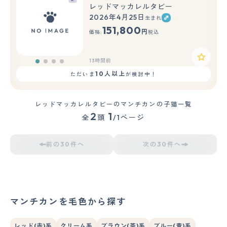
レッドマッカレルタビー
2026年4月25日
生まれ
151,800
円
価格:
税込
13時間前
10人以上
ただいま
が検討中！
レッドマッカレルタビーのマンチカンの子猫一覧
2
1
全
頭
/1ページ
前の30件へ
次の30件へ
マンチカンを毛色から探す
レッド(赤)系
クリーム系
ブラウン(茶)系
ブルー(青)系