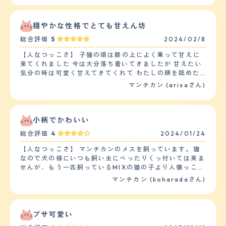
くストレスを感じている様子もなかったです。 また、子
猫の時にもう一匹お迎えしたのですが、最初１週間ほどは
ストレスがあったようですが、その後はお互いグルーミン
穏やかな性格でとても甘えん坊
グをして仲良く出来たので安心しました。 【落ち着き】
総合評価
5
2024/02/8
子猫の時からお迎えし今３歳になろうとしますが、最初か
らのんびりした性格で、猫じゃらしにもそこまで興奮する
【人なつっこさ】 子猫の頃は膝の上によく乗って甘えに
ことなくのんびりゆっくり遊んでいる様子が伺えます。食
来てくれました 今は大分落ち着いてきましたが 甘えたい
べることが大好きなのですが、食べ終わった後も、もう一
気分の時は可愛く甘えてきてくれて わたしの顔を舐めた
匹の猫ちゃんのもご飯を奪うことはなく、残したら申し訳
り、朝はかわいい声で鳴いて ご飯の催促をしたりととて
マンチカン (arisaさん)
なさそうに残ったお皿の方に向かい食べています。とても
もかわいいです 下の子2匹の男の子とも 仲が良く 女の子
のんびりした性格のようです。ただスイッチがはいると１
なので自分からは食ってかかることもなく おっとりとし
日に２、３回は家の端から端まで走り回ってストレスを発
た性格です。 後、お気に入りの毛布があるのですが それ
散しているみたいです。 【しつけやすさ】 猫なので、し
によくふみふみしていてそれもとてもかわいいです。 最
小柄でかわいい
つけというしつけはしていません。今までトイレも必敗す
近よく喋るようになりました 【落ち着き】 成猫になった
ることはほとんどないです。キッチンに上がったりした時
総合評価
4
2024/01/24
のもありますが 子猫の時と比べてあまり甘えなくなりま
は危ないので「危ないよ?」と言ったら言葉がわかってる
した。 遊びにもあまり興味がないようです。 関心がない
【人なつっこさ】 マンチカンのメスを飼っています。猫
のか？見つかった！という顔をして逃げていきます。家の
わけではないですが 新しいおもちゃを出してきてもふー
なので犬の様にいつも飼い主にべったりくっ付いては来ま
中は比較的広くを走りまわっています。 【お手入れ】 毛
ん、と言う感じで 一瞥して終わりです 今は静かに窓から
せんが、もう一匹飼っているMIXの猫の子より人懐っこい
の長さは短毛です。質感はふわふわしている方だと思いま
景色を見てます 【しつけやすさ】 うちにきた当初から 人
と思います。猫と人間の寝室を分けているのですが、朝の
す。 猫なので、シャンプーは１年に２、３回程度、ブラ
マンチカン (koharadaさん)
馴れしていたのであまりしつけは必要ありませんでした
5時位から寝室の戸をガリガリし、「私も部屋の中に入り
ッシングは１週間に一回ほどでもからまることはありませ
トイレは2日程度で覚えてくれましたし、 来たときから我
たいです～」というような か細い声で鳴いて甘えていま
ん。 猫なのでカットはしてません。 今のところ健康に問
が家でくつろいでいました 猫なので基本的には散歩しま
す。しょうがなく寝室の戸を開けると、すかさず私のベッ
題はなさそうです。たまに便に血が混じることがあり動物
せんが マンチカンなので運動量はそんなに必要ないと思
トの中に入ってきて人間の温もりを使って「ゴロゴロ」と
ブサ可愛い
病院に行きますが、いつも特に心配ないとのことで、数日
います 大きめのキャットタワーを昇り降りしてます 【お
鳴きます。子供たちにも人懐っこさを見せ、子供たちの身
後には自然に治っています。まだ３歳くらいなので、定期