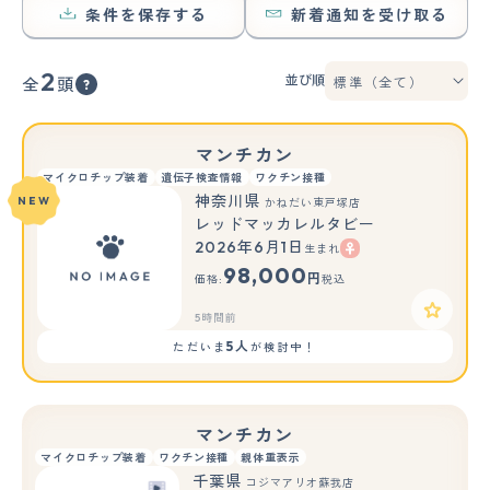
条件を保存する
新着通知を受け取る
2
並び順
全
頭
マンチカン
マイクロチップ装着
遺伝子検査情報
ワクチン接種
神奈川県
NEW
かねだい東戸塚店
レッドマッカレルタビー
2026年6月1日
生まれ
98,000
円
価格:
税込
5時間前
5人
ただいま
が検討中！
マンチカン
マイクロチップ装着
ワクチン接種
親体重表示
千葉県
コジマアリオ蘇我店