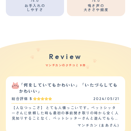
/5.0
/5.0
お手入れの
鳴き声の
しやすさ
大きさや頻度
Review
マンチカンのクチコミ 9件
「何をしていてもかわいい」「いたづらしても
かわいい」
総合評価
5
2024/05/21
【人なつっこさ】 とても人懐っこいです。ペットシッタ
ーさんに依頼した時も最初の事前聞き取りの時から全く人
見知りすることなく、ペットシッターさんと遊んでもらっ
て喜んでいるようでした。３日間お願いしたのですが、そ
マンチカン (まあさん)
の都度動画や写真を送ってきてもらい様子を見ましたが全