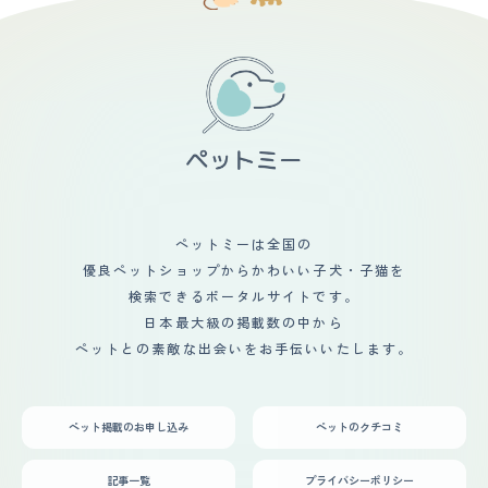
く、お腹を床に擦ってお腹の毛が抜けてハゲルらしく、獣
猫の飼育書で見つけてから、毛の白い部分が多い猫を探し
医さんから、エサの量や体重管理はしっかりしてね、と言
ていました。ペットショップで見つけて、すぐに家族に相
われているので、気を遣う所はあります。 【鳴き声】 う
談して購入することを決めました。猫を迎え入れて家族内
ちの子は普段はそれ程鳴かないですし、鳴いても声は小さ
で会話をすることが多くなりました。テレビを見ていても
め〜普通と言ったところで、割と静かです。 ニャーニャ
猫の番組をよく見るようになり、家族内のコミュニケーシ
ー騒ぐというのは、本土見たことがなく、ご飯が欲しいと
ョンが増えたことが猫を迎え入れて一番良かった事だと感
きに催促してニャ〜〜と静かに長めに鳴くくらいです。
じています。初めての猫の飼育でしたが、猫の育て方の本
【総評】 同僚の知人で、マンチカンのブリーダーをして
を読んだり、Youtubeを見たりして、家族で相談しなが
いる人がいて、1匹だけ飼い主が決まらず大きくなってき
ら楽しんで猫と生活をしています。
てしまった子がいるから、飼わないか？と言われて、なん
だか可哀想だったので、我が家で引き取りました。 生後
五ヶ月で、まだ子猫でしたがそこそこに大きく、目尻の下
がった情けない表情と、短い手足が可愛いくて、見た瞬間
ペットミーは全国の
ひと目惚れしました。 我が家は犬しか飼ったことが無か
優良ペットショップからかわいい子犬・子猫を
ったので、ブリーダーさんにアレコレ教えて貰い、迎え入
れましたが、意外とすんなり家に馴染んでくれて、すぐに
検索できるポータルサイトです。
我が物顔でソファで寝るようになってくれて安心しまし
日本最大級の掲載数の中から
た。 ただ、ワクチンや去勢のことなどもあり、ブリーダ
ペットとの素敵な出会いをお手伝いいたします。
ーさんや獣医さんに相談したりで大変でしたが、猫を飼い
はじめてから、子供たちが率先して猫のご飯の準備を手伝
ったり、トイレ掃除をしたりするようになり、誤飲したら
危ないからと、散らかしていたおもちゃ等をちゃんと片付
ペット掲載のお申し込み
ペットのクチコミ
けるようになったのは嬉しい変化でした。
記事一覧
プライバシーポリシー