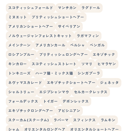
スコティッシュフォールド
マンチカン
ラグドール
ミヌエット
ブリティッシュショートヘアー
アメリカンショートヘアー
サイベリアン
ノルウェージャンフォレストキャット
ラガマフィン
メインクーン
アメリカンカール
ペルシャ
ベンガル
ロシアンブルー
ブリティッシュロングヘアー
エキゾチック
キンカロー
スコティッシュストレート
ソマリ
ヒマラヤン
トンキニーズ
ハーフ猫・ミックス猫
シンガプーラ
ネヴァマスカレード
エキゾチックショートヘアー
ジェネッタ
シャルトリュー
エジプシャンマウ
セルカークレックス
フォールデックス
トイガー
デボンレックス
エキゾチックロングヘアー
アビシニアン
スクーカム(スクークム)
ラパーマ
スフィンクス
ラムキン
シャム
オリエンタルロングヘア
オリエンタルショートヘアー