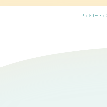
け飼い主が決まらず大きくなってきてしまった
だ子猫でしたがそこそこに大きく、目尻の下がった情けない
ので、ブリーダーさんにアレコレ教えて貰い
ました。 ただ、ワクチンや去勢のことなども
ペットミートッ
の準備を手伝ったり、トイレ掃除をしたりす
でした。