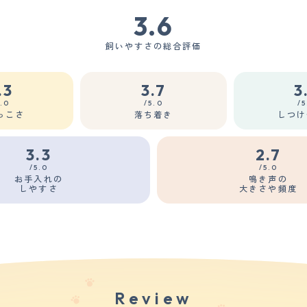
3.6
飼いやすさの総合評価
.3
3.7
3
5.0
/5.0
/5
っこさ
落ち着き
しつけ
3.3
2.7
/5.0
/5.0
お手入れの
鳴き声の
しやすさ
大きさや頻度
Review