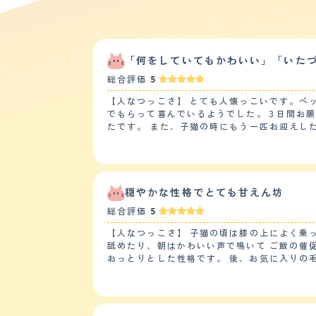
「何をしていてもかわいい」「いた
総合評価
5
【人なつっこさ】 とても人懐っこいです。ペ
でもらって喜んでいるようでした。３日間お
たです。 また、子猫の時にもう一匹お迎えしたのですが、最初１週間ほどはストレスがあったようですが、その後はお互いグルーミングをして仲良く出来たので安
心しました。 【落ち着き】 子猫の時からお迎えし今３歳になろうとしますが、最初からのんびりした性格で、猫じゃらしにもそこまで興奮することなくのんびりゆ
っくり遊んでいる様子が伺えます。食べるこ
に残ったお皿の方に向かい食べています。と
発散しているみたいです。 【しつけやすさ】 猫なので、しつけというしつけはしていません。今までトイレも必敗することはほとんどないです。キッチンに上がっ
たりした時は危ないので「危ないよ?」と言っ
穏やかな性格でとても甘えん坊
す。 【お手入れ】 毛の長さは短毛です。質感はふわふわしている方だと思います。 猫なので、シャンプーは１年に２、３回程度、ブラッシングは１週間に一回ほ
総合評価
5
どでもからまることはありません。 猫なのでカットはしてません。 今のところ健康に問題はなさそうです。たまに便に血が混じることがあり動物病院に行きます
が、いつも特に心配ないとのことで、数日後
【人なつっこさ】 子猫の頃は膝の上によく乗って甘えに来てくれました 今は大分落ち着いてきましたが
ん。 【鳴き声】 ほとんど鳴くことはありませんが、ご飯の時間になったら夕方５時頃には、はっきり「ごはん」「ごはーん」と言って甘噛みしてきます。最初きい
舐めたり、朝はかわいい声で鳴いて ご飯の催促をしたりととてもかわいいです 下の子2匹の男の子とも 仲が良く 女の子なので自分からは食ってかかることもなく
た時はうそ？本当に言ってる？と思いますが、にゃ。と鳴くことは一切なく「
おっとりとした性格です。 後、お気に入りの毛布があるのですが それによくふみふみしていてそれもとてもかわいいです。 最近よく喋るようになりました 【落ち
です、 茶色の男の子はとくに優しいとよく言われているように、そのまま優しい子です。 お迎えの時はまだまだ小さかったので、寝ている時に「息しているの
着き】 成猫になったのもありますが 子猫の時と比べてあまり甘えなくなりました。 遊びにもあまり興味がないようです。 関心がないわけではないですが 新しいお
か？」心配で何度も確認していました。 主人も私も犬しか飼ったことがなく猫を飼うのが初めてだったので心配でしたが、今は2人とも猫ちゃん中心の生活です。
もちゃを出してきてもふーん、と言う感じで 一瞥して終わりです 今は静かに窓から景色を見てます 【しつけやすさ】 うちにきた当初から 人馴れしていたのであま
大学で家を出た娘も猫ちゃんと会いたい。と
りしつけは必要ありませんでした トイレは2日程度で覚えてくれましたし、 来たときから我が家でくつろいでいました 猫なので基本的には散歩しませんが マンチ
カンなので運動量はそんなに必要ないと思います 大きめのキャットタワーを昇り降りしてます 【お手入れ】 うちの子はマンチカンの短毛種です 質感は