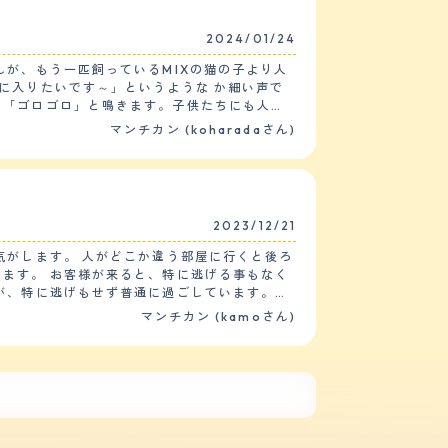
2024/01/24
が、もう一匹飼っているMIXの猫の子より人
に入りたいです～」というような か細い声で
て「ゴロゴロ」と鳴きます。子供たちにも人懐
マンチカン (koharadaさん)
見に行きます。いまだに小さい時の様におもち
ことがありません。多分賢い品種なのだと思い
合っています。猫は基本的に自分で舐める事で体
2023/12/21
は月に1度くらいで他のお手入れは不要です。
無い鳴き方です。鳴く回数も少なく、飼い主に
気がします。 人がどこか違う部屋に行くと後ろ
ます。 お客様が来ると、特に逃げる事もなく
ることを決めました。猫を迎え入れて家族内で
が、特に逃げもせず普通に過ごしています。
ンが増えたことが猫を迎え入れて一番良かった
の上の物が落ちていたり、物がグチャグチャに
マンチカン (kamoさん)
談しながら楽しんで猫と生活をしています。
ても全く覚えないので、トイレ以外の躾は難し
ね、と言われているので、気を遣う所はありま