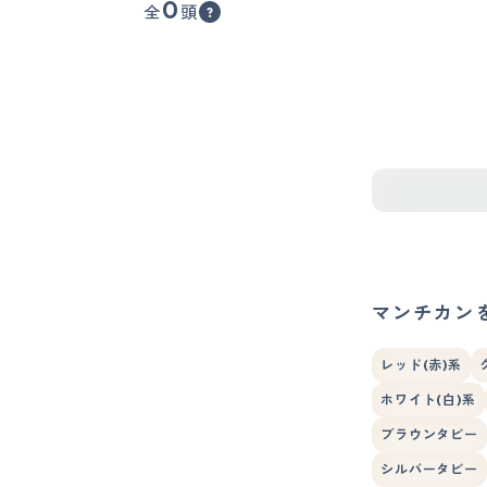
0
全
頭
マンチカン
レッド(赤)系
ホワイト(白)系
ブラウンタビー
シルバータビー