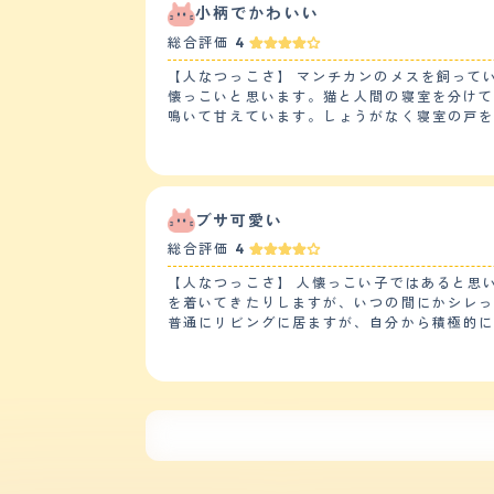
ても滑らかです シャンプーの頻度は1週間に1回程度です その変わりブラッシングをこまめにしております 抜け毛は換毛期になると結構溜まります ブラッシングす
小柄でかわいい
るだけで絡みつく毛が2、3本あります カットは正直なところしておりません 幸いうちの子は大きな病気もなく健康に過ごしております ただお腹を壊しやすく軟便
総合評価
4
になるときが ときどきあります。 慢性的なものではないので安心ですが たまにかかりつけの獣医さんにはお世話になってます 【鳴き声】 細くもなく太くもない ち
ょうどいい感じの女の子らしい鳴き声です もう成猫なので子猫のようにしょっちゅうは鳴きません 必要な時だけ鳴きます でも可愛く話しかけてきます 最近しゃべ
【人なつっこさ】 マンチカンのメスを飼って
ることを覚えたのか、わたしが 言う事を理解しているようです 【総評】 うちの子はマンチカンです マンチカンの良いところは賢くて甘えん坊なところです わたし
懐っこいと思います。猫と人間の寝室を分けて
が出かけようとすると出かけないでと言わんばかりにそわそわしだすところがかわい
鳴いて甘えています。しょうがなく寝室の戸
りましたし 一生この子といるんだと思い緊張しました この子の第一印象はなんて可愛いんだろうと。 父を亡くして落ち込んでいた直後だったので この子が来てく
っこさを見せ、子供たちの身体や持ち物に自分の匂いを一生懸命にこすりつけています
れてとても心が落ち着きました
の猫より、物事に対する興味が強く、来客や
ゃで遊ぶことを催促されます。 【しつけやすさ】 他の種類の猫とも喧嘩をすることなく仲良く生活しています。トイレや食事のしつけも簡単で、他の猫はお腹がす
いたら「ニャーニャー」とエサの催促をする
ます。 【お手入れ】 毛の長さにもよるとは思いますが、うちの猫は短毛のマンチカンなのでお手入れは簡単です。お風呂は暖かい季節に年1回入れています。その
ブサ可愛い
他は濡らしたタオルで全身を拭いてあげる事を
総合評価
4
毛のお手入れをしているので、あまり飼い主が
【鳴き声】 メスで身体が小さい（4キロ位）
【人なつっこさ】 人懐っこい子ではあると思
何かを伝えたいときは、鳴くというよりすり寄ってきて物事を伝える方法を取りた
を着いてきたりしますが、いつの間にかシレっ
見つけてから、毛の白い部分が多い猫を探し
普通にリビングに居ますが、自分から積極的に
会話をすることが多くなりました。テレビを
【落ち着き】 そんなに走り回ったり、夜中の
事だと感じています。初めての猫の飼育でした
なっている時があるので、人が居ないときにハシャイでるのかもしれません。 【しつけやすさ】
変えても、ちゃんとしていたので、その辺は大
いです。 【お手入れ】 毛が多いのか、生え変わりの時期はブラッシングしてもしても毛が抜けるので、毎日のブラッシングや、時々シャンプーする必要がありま
す。 普段はそれほど抜け毛も気にならないので、数日に1度、気になった時にす
だけでなく、お腹を床に擦ってお腹の毛が抜
す。 【鳴き声】 うちの子は普段はそれ程鳴かないですし、鳴いても声は小さめ〜普通と言ったところで、割と静かです。 ニャーニャー騒ぐというのは、本土見た
ことがなく、ご飯が欲しいときに催促してニャ〜〜と静かに長めに鳴くくらいです。 【総