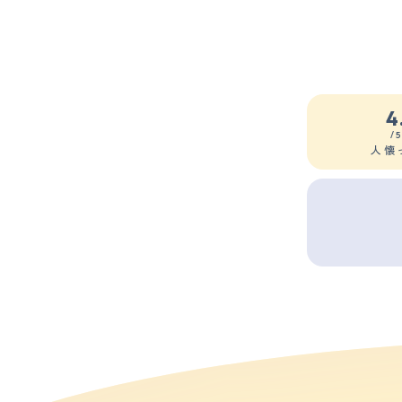
4
/
人懐