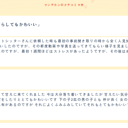
マンチカンのクチコミ 9件
づらしてもかわいい」
ットシッターさんに依頼した時も最初の事前聞き取りの時から全く人見
願いしたのですが、その都度動画や写真を送ってきてもらい様子を見ま
とが大好きなのですが、食べ終わった後も、もう一匹の猫ちゃんのもご
てものんびりした性格のようです。ただスイッチがはいると１日に２、
たら言葉がわかってるのか？見つかった！という顔をして逃げていきま
には自然に治っています。まだ３歳くらいなので、定期的な健康診断は
 甘えたい気分の時は可愛く甘えてきてくれて わたしの顔を
ごはん」のみです。 【総評】 元々おだやかなマンチカンということを聞いていた通り
いう理由だけで家に戻ってきてくれるので、それはそれで嬉しいです。
さわるとと