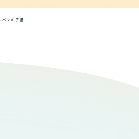
我が家で引き取りました。 生後五ヶ月で、ま
が無かった
物顔でソファで寝るようになってくれて安心し
いはじめてから、子供たちが率先して猫のご飯
トバンの子猫
ちゃんと片付けるようになったのは嬉しい変化