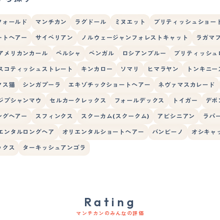
フォールド
マンチカン
ラグドール
ミヌエット
ブリティッシュショー
ートヘアー
サイベリアン
ノルウェージャンフォレストキャット
ラガマ
アメリカンカール
ペルシャ
ベンガル
ロシアンブルー
ブリティッシュ
スコティッシュストレート
キンカロー
ソマリ
ヒマラヤン
トンキニー
クス猫
シンガプーラ
エキゾチックショートヘアー
ネヴァマスカレード
ジプシャンマウ
セルカークレックス
フォールデックス
トイガー
デボ
ングヘアー
スフィンクス
スクーカム(スクークム)
アビシニアン
ラパ
エンタルロングヘア
オリエンタルショートヘアー
バンビーノ
オシキャ
ックス
ターキッシュアンゴラ
Rating
マンチカンのみんなの評価