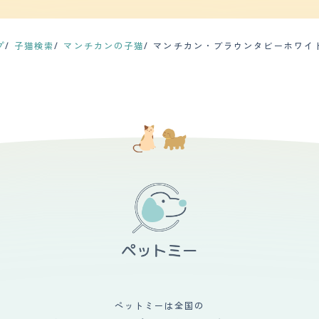
子がいるから、飼わないか？と言われて、なんだか可哀想だったので、
表情と、短い手足が可愛いくて、見た瞬間ひと目惚れしました。 我が家は犬しか飼ったこと
、迎え入れましたが、意外とすんなり家に馴染んでくれて、すぐに我が
あり、ブリーダーさんや獣医さんに相談したりで大変でしたが、猫を飼
プ
子猫検索
マンチカンの子猫
マンチカン・ブラウンタビーホワイ
るようになり、誤飲したら危ないからと、散らかしていたおもちゃ等を
ペットミーは全国の