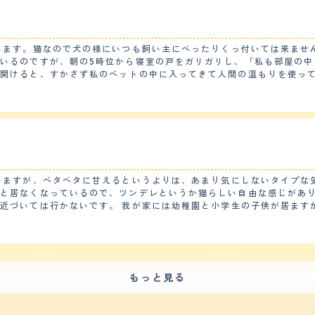
います。猫なので犬の様にいつも飼い主にべったりくっ付いては来ません
いるのですが、朝の5時位から寝室の戸をガリガリし、「私も部屋の中
いです 出会いはペットショップで一目惚れしました 猫を飼うのが初めてのもあ
を開けると、すかさず私のベットの中に入ってきて人間の温もりを使っ
。 【落ち着き】 落ち着きはあまりないように思います。一緒に飼っている他
 母の顔にも笑顔が戻りました
車の音、外の猫やカラスの気配に対してすぐに反応をして窓際の場所に
のに対してマンチカンはエサの合図の鈴を鳴らすまでエサの催促をする
月に1回、毛繕いは換毛期を除き、1週間に1回程度のお手入れで間に
お手入れに手間をかける必要は無いと思います。その他、爪のお手入れ
のもあってか、鳴き声は小さくてかわいいです。他の猫に比べて嫌みが
いますが、ベタベタに甘えるというよりは、あまり気にしないタイプな
がります。 【総評】 毛の色が白い猫は長生きするといううわさ話を猫の飼育書で
と居なくなっているので、ツンデレというか猫らしい自由な感じがあり
ていました。ペットショップで見つけて、すぐに家族に相談して購入す
近づいては行かないです。 我が家には幼稚園と小学生の子供が居ます
見ていても猫の番組をよく見るようになり、家族内のコミュニケーショ
運動会などもそれほどありませんが、家を留守にして帰ってくると、棚
が、猫の育て方の本を読んだり、Youtubeを見たりして、家族で相
 トイレは教えなくても自然としていました。 トイレの置き場所を
丈夫だと思います。 ただ、イタズラしたりテーブルに上るのを注意し
る程度です。 ただ、マンチカンは手足が短いので、太ってしまうと腰を痛めやすい
もっと見る
けてハゲルらしく、獣医さんから、エサの量や体重管理はしっかりして
評】 同僚の知人で、マンチカンのブリーダーをしている人がいて、1匹だ