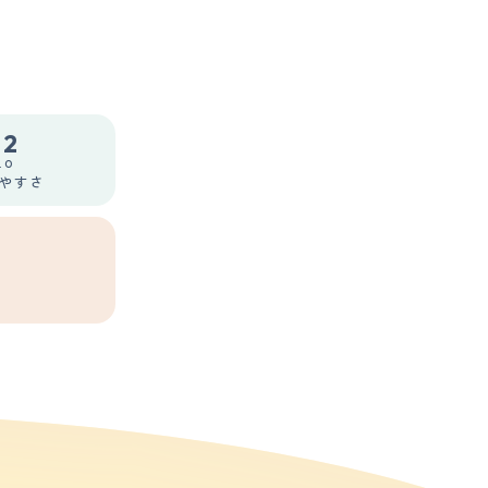
.2
.0
やすさ