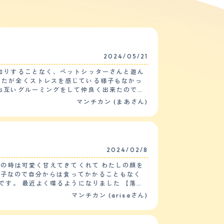
2024/05/21
知りすることなく、ペットシッターさんと遊ん
したが全くストレスを感じている様子もなかっ
マンチカン (まあさん)
飯を奪うことはなく、残したら申し訳なさそう
３回は家の端から端まで走り回ってストレスを
す。家の中は比較的広くを走りまわっていま
2024/02/8
行っておりませんので、投薬も必要はありませ
マンチカン (arisaさん)