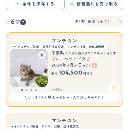
条件を保存する
新着通知を受け取る
6
並び順
全
頭
マンチカン
マイクロチップ装着
遺伝子検査情報
ワクチン接種
親体重表示
千葉県
犬の家＆猫の里ワンズモール稲毛店
ブルーパッチドタビー
2026年3月31日
生まれ
104,500
円
価格:
税込
7時間前
10人以上
ただいま
が検討中！人気急上昇中です！
マンチカン
マイクロチップ装着
ワクチン接種
親体重表示