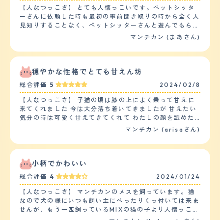
【人なつっこさ】 とても人懐っこいです。ペットシッタ
ーさんに依頼した時も最初の事前聞き取りの時から全く人
見知りすることなく、ペットシッターさんと遊んでもらっ
て喜んでいるようでした。３日間お願いしたのですが、そ
マンチカン (まあさん)
の都度動画や写真を送ってきてもらい様子を見ましたが全
くストレスを感じている様子もなかったです。 また、子
猫の時にもう一匹お迎えしたのですが、最初１週間ほどは
ストレスがあったようですが、その後はお互いグルーミン
穏やかな性格でとても甘えん坊
グをして仲良く出来たので安心しました。 【落ち着き】
総合評価
5
2024/02/8
子猫の時からお迎えし今３歳になろうとしますが、最初か
らのんびりした性格で、猫じゃらしにもそこまで興奮する
【人なつっこさ】 子猫の頃は膝の上によく乗って甘えに
ことなくのんびりゆっくり遊んでいる様子が伺えます。食
来てくれました 今は大分落ち着いてきましたが 甘えたい
べることが大好きなのですが、食べ終わった後も、もう一
気分の時は可愛く甘えてきてくれて わたしの顔を舐めた
匹の猫ちゃんのもご飯を奪うことはなく、残したら申し訳
り、朝はかわいい声で鳴いて ご飯の催促をしたりととて
マンチカン (arisaさん)
なさそうに残ったお皿の方に向かい食べています。とても
もかわいいです 下の子2匹の男の子とも 仲が良く 女の子
のんびりした性格のようです。ただスイッチがはいると１
なので自分からは食ってかかることもなく おっとりとし
日に２、３回は家の端から端まで走り回ってストレスを発
た性格です。 後、お気に入りの毛布があるのですが それ
散しているみたいです。 【しつけやすさ】 猫なので、し
によくふみふみしていてそれもとてもかわいいです。 最
小柄でかわいい
つけというしつけはしていません。今までトイレも必敗す
近よく喋るようになりました 【落ち着き】 成猫になった
ることはほとんどないです。キッチンに上がったりした時
総合評価
4
2024/01/24
のもありますが 子猫の時と比べてあまり甘えなくなりま
は危ないので「危ないよ?」と言ったら言葉がわかってる
した。 遊びにもあまり興味がないようです。 関心がない
【人なつっこさ】 マンチカンのメスを飼っています。猫
のか？見つかった！という顔をして逃げていきます。家の
わけではないですが 新しいおもちゃを出してきてもふー
なので犬の様にいつも飼い主にべったりくっ付いては来ま
中は比較的広くを走りまわっています。 【お手入れ】 毛
ん、と言う感じで 一瞥して終わりです 今は静かに窓から
せんが、もう一匹飼っているMIXの猫の子より人懐っこい
の長さは短毛です。質感はふわふわしている方だと思いま
景色を見てます 【しつけやすさ】 うちにきた当初から 人
と思います。猫と人間の寝室を分けているのですが、朝の
す。 猫なので、シャンプーは１年に２、３回程度、ブラ