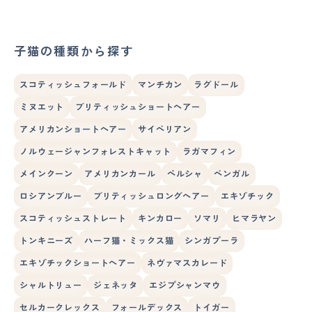
子猫の種類から探す
スコティッシュフォールド
マンチカン
ラグドール
ミヌエット
ブリティッシュショートヘアー
アメリカンショートヘアー
サイベリアン
ノルウェージャンフォレストキャット
ラガマフィン
メインクーン
アメリカンカール
ペルシャ
ベンガル
ロシアンブルー
ブリティッシュロングヘアー
エキゾチック
スコティッシュストレート
キンカロー
ソマリ
ヒマラヤン
トンキニーズ
ハーフ猫・ミックス猫
シンガプーラ
エキゾチックショートヘアー
ネヴァマスカレード
シャルトリュー
ジェネッタ
エジプシャンマウ
セルカークレックス
フォールデックス
トイガー