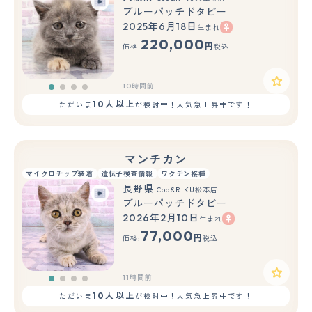
ブルーパッチドタビー
2025年6月18日
生まれ
220,000
円
価格:
税込
10時間前
10人以上
ただいま
が検討中！人気急上昇中です！
マンチカン
マイクロチップ装着
遺伝子検査情報
ワクチン接種
長野県
Coo&RIKU松本店
ブルーパッチドタビー
2026年2月10日
生まれ
77,000
円
価格:
税込
11時間前
10人以上
ただいま
が検討中！人気急上昇中です！