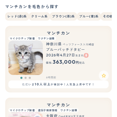
マンチカンを毛色から探す
レッド(赤)系
クリーム系
ブラウン(茶)系
ブルー(青)系
その他系
マンチカン
マイクロチップ装着
ワクチン接種
神奈川県
ペッツファースト川崎店
ブルーパッチドタビー
2026年4月27日
生まれ
もっと見る
363,000
円
価格:
税込
6時間前
10人以上
ただいま
が検討中！人気急上昇中です！
マンチカン
マイクロチップ装着
遺伝子検査情報
ワクチン接種
大阪府
Coo&RIKU天王寺店