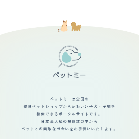
りの時期はブラッシングしてもしても毛が抜けるので、毎
んだろうと。 父を亡くして落ち込んでいた直後だったの
さい（4キロ位）のもあってか、鳴き声は小さくてかわい
日のブラッシングや、時々シャンプーする必要がありま
で この子が来てくれてとても心が落ち着きました 母の顔
いです。他の猫に比べて嫌みが無い鳴き方です。鳴く回数
す。 普段はそれほど抜け毛も気にならないので、数日に1
にも笑顔が戻りました
も少なく、飼い主に何かを伝えたいときは、鳴くというよ
度、気になった時にする程度です。 ただ、マンチカンは
りすり寄ってきて物事を伝える方法を取りたがります。
手足が短いので、太ってしまうと腰を痛めやすいだけでな
【総評】 毛の色が白い猫は長生きするといううわさ話を
く、お腹を床に擦ってお腹の毛が抜けてハゲルらしく、獣
猫の飼育書で見つけてから、毛の白い部分が多い猫を探し
医さんから、エサの量や体重管理はしっかりしてね、と言
ていました。ペットショップで見つけて、すぐに家族に相
われているので、気を遣う所はあります。 【鳴き声】 う
談して購入することを決めました。猫を迎え入れて家族内
ちの子は普段はそれ程鳴かないですし、鳴いても声は小さ
で会話をすることが多くなりました。テレビを見ていても
め〜普通と言ったところで、割と静かです。 ニャーニャ
猫の番組をよく見るようになり、家族内のコミュニケーシ
ー騒ぐというのは、本土見たことがなく、ご飯が欲しいと
ョンが増えたことが猫を迎え入れて一番良かった事だと感
きに催促してニャ〜〜と静かに長めに鳴くくらいです。
じています。初めての猫の飼育でしたが、猫の育て方の本
【総評】 同僚の知人で、マンチカンのブリーダーをして
を読んだり、Youtubeを見たりして、家族で相談しなが
いる人がいて、1匹だけ飼い主が決まらず大きくなってき
ら楽しんで猫と生活をしています。
てしまった子がいるから、飼わないか？と言われて、なん
だか可哀想だったので、我が家で引き取りました。 生後
五ヶ月で、まだ子猫でしたがそこそこに大きく、目尻の下
がった情けない表情と、短い手足が可愛いくて、見た瞬間
ペットミーは全国の
ひと目惚れしました。 我が家は犬しか飼ったことが無か
優良ペットショップからかわいい子犬・子猫を
ったので、ブリーダーさんにアレコレ教えて貰い、迎え入
れましたが、意外とすんなり家に馴染んでくれて、すぐに
検索できるポータルサイトです。
我が物顔でソファで寝るようになってくれて安心しまし
日本最大級の掲載数の中から
た。 ただ、ワクチンや去勢のことなどもあり、ブリーダ
ペットとの素敵な出会いをお手伝いいたします。
ーさんや獣医さんに相談したりで大変でしたが、猫を飼い
はじめてから、子供たちが率先して猫のご飯の準備を手伝