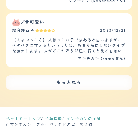
マンチカン (koharadaさん)
馴れしていたのであまりしつけは必要ありませんでした
5時位から寝室の戸をガリガリし、「私も部屋の中に入り
ッシングは１週間に一回ほどでもからまることはありませ
トイレは2日程度で覚えてくれましたし、 来たときから我
たいです～」というような か細い声で鳴いて甘えていま
ん。 猫なのでカットはしてません。 今のところ健康に問
が家でくつろいでいました 猫なので基本的には散歩しま
す。しょうがなく寝室の戸を開けると、すかさず私のベッ
題はなさそうです。たまに便に血が混じることがあり動物
せんが マンチカンなので運動量はそんなに必要ないと思
トの中に入ってきて人間の温もりを使って「ゴロゴロ」と
ブサ可愛い
病院に行きますが、いつも特に心配ないとのことで、数日
います 大きめのキャットタワーを昇り降りしてます 【お
鳴きます。子供たちにも人懐っこさを見せ、子供たちの身
後には自然に治っています。まだ３歳くらいなので、定期
手入れ】 うちの子はマンチカンの短毛種です 質感はさわ
総合評価
4
2023/12/21
体や持ち物に自分の匂いを一生懸命にこすりつけていま
的な健康診断は行っておりませんので、投薬も必要はあり
るととても滑らかです シャンプーの頻度は1週間に1回程
す。 【落ち着き】 落ち着きはあまりないように思いま
ません。 【鳴き声】 ほとんど鳴くことはありませんが、
【人なつっこさ】 人懐っこい子ではあると思いますが、
度です その変わりブラッシングをこまめにしております
す。一緒に飼っている他の猫より、物事に対する興味が強
ご飯の時間になったら夕方５時頃には、はっきり「ごは
ベタベタに甘えるというよりは、あまり気にしないタイプ
抜け毛は換毛期になると結構溜まります ブラッシングす
く、来客や車の音、外の猫やカラスの気配に対してすぐに
ん」「ごはーん」と言って甘噛みしてきます。最初きいた
な気がします。 人がどこか違う部屋に行くと後ろを着い
るだけで絡みつく毛が2、3本あります カットは正直なと
反応をして窓際の場所に見に行きます。いまだに小さい時
時はうそ？本当に言ってる？と思いますが、にゃ。と鳴く
てきたりしますが、いつの間にかシレっと居なくなってい
ころしておりません 幸いうちの子は大きな病気もなく健
マンチカン (kamoさん)
の様におもちゃで遊ぶことを催促されます。 【しつけや
ことは一切なく「ごはん」のみです。 【総評】 元々おだ
るので、ツンデレというか猫らしい自由な感じがありま
康に過ごしております ただお腹を壊しやすく軟便になる
すさ】 他の種類の猫とも喧嘩をすることなく仲良く生活
やかなマンチカンということを聞いていた通りです、 茶
す。 お客様が来ると、特に逃げる事もなく普通にリビン
ときが ときどきあります。 慢性的なものではないので安
しています。トイレや食事のしつけも簡単で、他の猫はお
色の男の子はとくに優しいとよく言われているように、そ
グに居ますが、自分から積極的に近づいては行かないで
心ですが たまにかかりつけの獣医さんにはお世話になっ
腹がすいたら「ニャーニャー」とエサの催促をするのに対
のまま優しい子です。 お迎えの時はまだまだ小さかった
す。 我が家には幼稚園と小学生の子供が居ますが、特に
てます 【鳴き声】 細くもなく太くもない ちょうどいい感
もっと見る
してマンチカンはエサの合図の鈴を鳴らすまでエサの催促
ので、寝ている時に「息しているのか？」心配で何度も確
逃げもせず普通に過ごしています。 【落ち着き】 そんな
じの女の子らしい鳴き声です もう成猫なので子猫のよう
をすることがありません。多分賢い品種なのだと思いま
認していました。 主人も私も犬しか飼ったことがなく猫
に走り回ったり、夜中の運動会などもそれほどありません
にしょっちゅうは鳴きません 必要な時だけ鳴きます でも
す。 【お手入れ】 毛の長さにもよるとは思いますが、う
を飼うのが初めてだったので心配でしたが、今は2人とも
が、家を留守にして帰ってくると、棚の上の物が落ちてい
可愛く話しかけてきます 最近しゃべることを覚えたの
ちの猫は短毛のマンチカンなのでお手入れは簡単です。お
猫ちゃん中心の生活です。大学で家を出た娘も猫ちゃんと
たり、物がグチャグチャになっている時があるので、人が
か、わたしが 言う事を理解しているようです 【総評】 う
風呂は暖かい季節に年1回入れています。その他は濡らし
会いたい。という理由だけで家に戻ってきてくれるので、
居ないときにハシャイでるのかもしれません。 【しつけ
ちの子はマンチカンです マンチカンの良いところは賢く
たタオルで全身を拭いてあげる事を月に1回、毛繕いは換
それはそれで嬉しいです。
やすさ】 トイレは教えなくても自然としていました。 ト
て甘えん坊なところです わたしが出かけようとすると出
毛期を除き、1週間に1回程度のお手入れで間に合っていま
イレの置き場所を変えても、ちゃんとしていたので、その
かけないでと言わんばかりにそわそわしだすところがかわ
ペットミートップ
子猫検索
マンチカンの子猫
す。猫は基本的に自分で舐める事で体毛のお手入れをして
辺は大丈夫だと思います。 ただ、イタズラしたりテーブ
いいです 出会いはペットショップで一目惚れしました 猫
マンチカン・ブルーパッチドタビーの子猫
いるので、あまり飼い主がお手入れに手間をかける必要は
ルに上るのを注意しても全く覚えないので、トイレ以外の
を飼うのが初めてのもありましたし 一生この子といるん
無いと思います。その他、爪のお手入れは月に1度くらい
躾は難しいです。 【お手入れ】 毛が多いのか、生え変わ
だと思い緊張しました この子の第一印象はなんて可愛い
で他のお手入れは不要です。 【鳴き声】 メスで身体が小