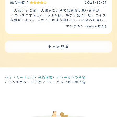
後には自然に治っています。まだ３歳くらいなので、定期
手入れ】 うちの子はマンチカンの短毛種です 質感はさわ
総合評価
4
2023/12/21
体や持ち物に自分の匂いを一生懸命にこすりつけていま
的な健康診断は行っておりませんので、投薬も必要はあり
るととても滑らかです シャンプーの頻度は1週間に1回程
す。 【落ち着き】 落ち着きはあまりないように思いま
ません。 【鳴き声】 ほとんど鳴くことはありませんが、
【人なつっこさ】 人懐っこい子ではあると思いますが、
度です その変わりブラッシングをこまめにしております
す。一緒に飼っている他の猫より、物事に対する興味が強
ご飯の時間になったら夕方５時頃には、はっきり「ごは
ベタベタに甘えるというよりは、あまり気にしないタイプ
抜け毛は換毛期になると結構溜まります ブラッシングす
く、来客や車の音、外の猫やカラスの気配に対してすぐに
ん」「ごはーん」と言って甘噛みしてきます。最初きいた
な気がします。 人がどこか違う部屋に行くと後ろを着い
るだけで絡みつく毛が2、3本あります カットは正直なと
反応をして窓際の場所に見に行きます。いまだに小さい時
時はうそ？本当に言ってる？と思いますが、にゃ。と鳴く
てきたりしますが、いつの間にかシレっと居なくなってい
ころしておりません 幸いうちの子は大きな病気もなく健
マンチカン (kamoさん)
の様におもちゃで遊ぶことを催促されます。 【しつけや
ことは一切なく「ごはん」のみです。 【総評】 元々おだ
るので、ツンデレというか猫らしい自由な感じがありま
康に過ごしております ただお腹を壊しやすく軟便になる
すさ】 他の種類の猫とも喧嘩をすることなく仲良く生活
やかなマンチカンということを聞いていた通りです、 茶
す。 お客様が来ると、特に逃げる事もなく普通にリビン
ときが ときどきあります。 慢性的なものではないので安
しています。トイレや食事のしつけも簡単で、他の猫はお
色の男の子はとくに優しいとよく言われているように、そ
グに居ますが、自分から積極的に近づいては行かないで
心ですが たまにかかりつけの獣医さんにはお世話になっ
腹がすいたら「ニャーニャー」とエサの催促をするのに対
のまま優しい子です。 お迎えの時はまだまだ小さかった
す。 我が家には幼稚園と小学生の子供が居ますが、特に
てます 【鳴き声】 細くもなく太くもない ちょうどいい感
もっと見る
してマンチカンはエサの合図の鈴を鳴らすまでエサの催促
ので、寝ている時に「息しているのか？」心配で何度も確
逃げもせず普通に過ごしています。 【落ち着き】 そんな
じの女の子らしい鳴き声です もう成猫なので子猫のよう
をすることがありません。多分賢い品種なのだと思いま
認していました。 主人も私も犬しか飼ったことがなく猫
に走り回ったり、夜中の運動会などもそれほどありません
にしょっちゅうは鳴きません 必要な時だけ鳴きます でも
す。 【お手入れ】 毛の長さにもよるとは思いますが、う
を飼うのが初めてだったので心配でしたが、今は2人とも
が、家を留守にして帰ってくると、棚の上の物が落ちてい
可愛く話しかけてきます 最近しゃべることを覚えたの
ちの猫は短毛のマンチカンなのでお手入れは簡単です。お
猫ちゃん中心の生活です。大学で家を出た娘も猫ちゃんと
たり、物がグチャグチャになっている時があるので、人が
か、わたしが 言う事を理解しているようです 【総評】 う
風呂は暖かい季節に年1回入れています。その他は濡らし
会いたい。という理由だけで家に戻ってきてくれるので、
居ないときにハシャイでるのかもしれません。 【しつけ
ちの子はマンチカンです マンチカンの良いところは賢く
たタオルで全身を拭いてあげる事を月に1回、毛繕いは換
それはそれで嬉しいです。
やすさ】 トイレは教えなくても自然としていました。 ト
て甘えん坊なところです わたしが出かけようとすると出
毛期を除き、1週間に1回程度のお手入れで間に合っていま
イレの置き場所を変えても、ちゃんとしていたので、その
かけないでと言わんばかりにそわそわしだすところがかわ
ペットミートップ
子猫検索
マンチカンの子猫
す。猫は基本的に自分で舐める事で体毛のお手入れをして
辺は大丈夫だと思います。 ただ、イタズラしたりテーブ
いいです 出会いはペットショップで一目惚れしました 猫
マンチカン・ブラウンティックドタビーの子猫
いるので、あまり飼い主がお手入れに手間をかける必要は
ルに上るのを注意しても全く覚えないので、トイレ以外の
を飼うのが初めてのもありましたし 一生この子といるん
無いと思います。その他、爪のお手入れは月に1度くらい
躾は難しいです。 【お手入れ】 毛が多いのか、生え変わ
だと思い緊張しました この子の第一印象はなんて可愛い
で他のお手入れは不要です。 【鳴き声】 メスで身体が小
りの時期はブラッシングしてもしても毛が抜けるので、毎
んだろうと。 父を亡くして落ち込んでいた直後だったの
さい（4キロ位）のもあってか、鳴き声は小さくてかわい
日のブラッシングや、時々シャンプーする必要がありま
で この子が来てくれてとても心が落ち着きました 母の顔
いです。他の猫に比べて嫌みが無い鳴き方です。鳴く回数
す。 普段はそれほど抜け毛も気にならないので、数日に1
にも笑顔が戻りました
も少なく、飼い主に何かを伝えたいときは、鳴くというよ
度、気になった時にする程度です。 ただ、マンチカンは
りすり寄ってきて物事を伝える方法を取りたがります。
手足が短いので、太ってしまうと腰を痛めやすいだけでな
【総評】 毛の色が白い猫は長生きするといううわさ話を