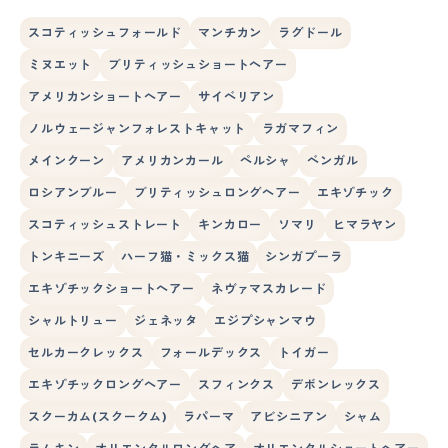
スコティッシュフォールド
マンチカン
ラグドール
ミヌエット
ブリティッシュショートヘアー
アメリカンショートヘアー
サイベリアン
ノルウェージャンフォレストキャット
ラガマフィン
メインクーン
アメリカンカール
ペルシャ
ベンガル
ロシアンブルー
ブリティッシュロングヘアー
エキゾチック
スコティッシュストレート
キンカロー
ソマリ
ヒマラヤン
トンキニーズ
ハーフ猫・ミックス猫
シンガプーラ
エキゾチックショートヘアー
ネヴァマスカレード
シャルトリュー
ジェネッタ
エジプシャンマウ
セルカークレックス
フォールデックス
トイガー
エキゾチックロングヘアー
スフィンクス
デボンレックス
スクーカム(スクークム)
ラパーマ
アビシニアン
シャム