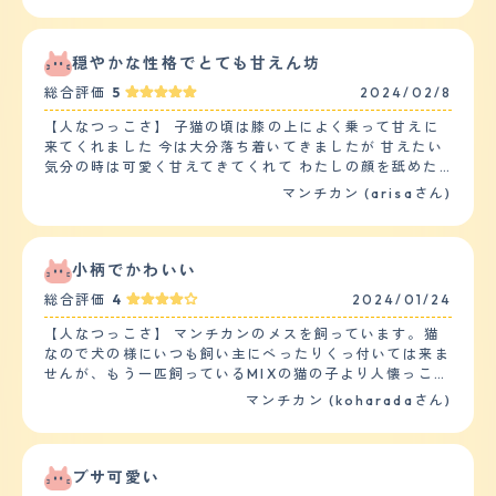
くストレスを感じている様子もなかったです。 また、子
猫の時にもう一匹お迎えしたのですが、最初１週間ほどは
ストレスがあったようですが、その後はお互いグルーミン
穏やかな性格でとても甘えん坊
グをして仲良く出来たので安心しました。 【落ち着き】
総合評価
5
2024/02/8
子猫の時からお迎えし今３歳になろうとしますが、最初か
らのんびりした性格で、猫じゃらしにもそこまで興奮する
【人なつっこさ】 子猫の頃は膝の上によく乗って甘えに
ことなくのんびりゆっくり遊んでいる様子が伺えます。食
来てくれました 今は大分落ち着いてきましたが 甘えたい
べることが大好きなのですが、食べ終わった後も、もう一
気分の時は可愛く甘えてきてくれて わたしの顔を舐めた
匹の猫ちゃんのもご飯を奪うことはなく、残したら申し訳
り、朝はかわいい声で鳴いて ご飯の催促をしたりととて
マンチカン (arisaさん)
なさそうに残ったお皿の方に向かい食べています。とても
もかわいいです 下の子2匹の男の子とも 仲が良く 女の子
のんびりした性格のようです。ただスイッチがはいると１
なので自分からは食ってかかることもなく おっとりとし
日に２、３回は家の端から端まで走り回ってストレスを発
た性格です。 後、お気に入りの毛布があるのですが それ
散しているみたいです。 【しつけやすさ】 猫なので、し
によくふみふみしていてそれもとてもかわいいです。 最
小柄でかわいい
つけというしつけはしていません。今までトイレも必敗す
近よく喋るようになりました 【落ち着き】 成猫になった
ることはほとんどないです。キッチンに上がったりした時
総合評価
4
2024/01/24
のもありますが 子猫の時と比べてあまり甘えなくなりま
は危ないので「危ないよ?」と言ったら言葉がわかってる
した。 遊びにもあまり興味がないようです。 関心がない
【人なつっこさ】 マンチカンのメスを飼っています。猫
のか？見つかった！という顔をして逃げていきます。家の
わけではないですが 新しいおもちゃを出してきてもふー
なので犬の様にいつも飼い主にべったりくっ付いては来ま
中は比較的広くを走りまわっています。 【お手入れ】 毛
ん、と言う感じで 一瞥して終わりです 今は静かに窓から
せんが、もう一匹飼っているMIXの猫の子より人懐っこい
の長さは短毛です。質感はふわふわしている方だと思いま
景色を見てます 【しつけやすさ】 うちにきた当初から 人
と思います。猫と人間の寝室を分けているのですが、朝の
す。 猫なので、シャンプーは１年に２、３回程度、ブラ
マンチカン (koharadaさん)
馴れしていたのであまりしつけは必要ありませんでした
5時位から寝室の戸をガリガリし、「私も部屋の中に入り
ッシングは１週間に一回ほどでもからまることはありませ
トイレは2日程度で覚えてくれましたし、 来たときから我
たいです～」というような か細い声で鳴いて甘えていま
ん。 猫なのでカットはしてません。 今のところ健康に問
が家でくつろいでいました 猫なので基本的には散歩しま
す。しょうがなく寝室の戸を開けると、すかさず私のベッ
題はなさそうです。たまに便に血が混じることがあり動物
せんが マンチカンなので運動量はそんなに必要ないと思
トの中に入ってきて人間の温もりを使って「ゴロゴロ」と
ブサ可愛い
病院に行きますが、いつも特に心配ないとのことで、数日
います 大きめのキャットタワーを昇り降りしてます 【お
鳴きます。子供たちにも人懐っこさを見せ、子供たちの身