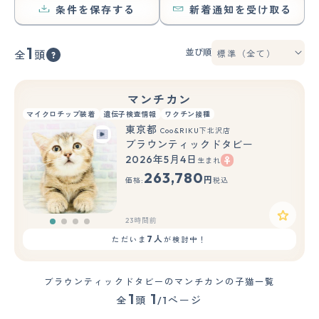
条件を保存する
新着通知を受け取る
1
並び順
全
頭
マンチカン
マイクロチップ装着
遺伝子検査情報
ワクチン接種
東京都
Coo&RIKU下北沢店
ブラウンティックドタビー
2026年5月4日
生まれ
263,780
円
価格:
税込
23時間前
7人
ただいま
が検討中！
ブラウンティックドタビーのマンチカンの子猫一覧
1
1
全
頭
/1ページ