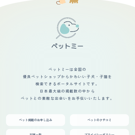
く、お腹を床に擦ってお腹の毛が抜けてハゲルらしく、獣
猫の飼育書で見つけてから、毛の白い部分が多い猫を探し
医さんから、エサの量や体重管理はしっかりしてね、と言
ていました。ペットショップで見つけて、すぐに家族に相
われているので、気を遣う所はあります。 【鳴き声】 う
談して購入することを決めました。猫を迎え入れて家族内
ちの子は普段はそれ程鳴かないですし、鳴いても声は小さ
で会話をすることが多くなりました。テレビを見ていても
め〜普通と言ったところで、割と静かです。 ニャーニャ
猫の番組をよく見るようになり、家族内のコミュニケーシ
ー騒ぐというのは、本土見たことがなく、ご飯が欲しいと
ョンが増えたことが猫を迎え入れて一番良かった事だと感
きに催促してニャ〜〜と静かに長めに鳴くくらいです。
じています。初めての猫の飼育でしたが、猫の育て方の本
【総評】 同僚の知人で、マンチカンのブリーダーをして
を読んだり、Youtubeを見たりして、家族で相談しなが
いる人がいて、1匹だけ飼い主が決まらず大きくなってき
ら楽しんで猫と生活をしています。
てしまった子がいるから、飼わないか？と言われて、なん
だか可哀想だったので、我が家で引き取りました。 生後
五ヶ月で、まだ子猫でしたがそこそこに大きく、目尻の下
がった情けない表情と、短い手足が可愛いくて、見た瞬間
ペットミーは全国の
ひと目惚れしました。 我が家は犬しか飼ったことが無か
優良ペットショップからかわいい子犬・子猫を
ったので、ブリーダーさんにアレコレ教えて貰い、迎え入
れましたが、意外とすんなり家に馴染んでくれて、すぐに
検索できるポータルサイトです。
我が物顔でソファで寝るようになってくれて安心しまし
日本最大級の掲載数の中から
た。 ただ、ワクチンや去勢のことなどもあり、ブリーダ
ペットとの素敵な出会いをお手伝いいたします。
ーさんや獣医さんに相談したりで大変でしたが、猫を飼い
はじめてから、子供たちが率先して猫のご飯の準備を手伝
ったり、トイレ掃除をしたりするようになり、誤飲したら
危ないからと、散らかしていたおもちゃ等をちゃんと片付
ペット掲載のお申し込み
ペットのクチコミ
けるようになったのは嬉しい変化でした。
記事一覧
プライバシーポリシー