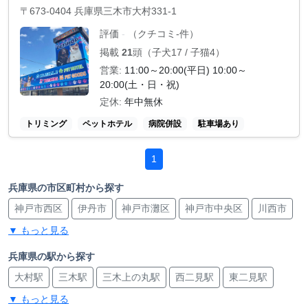
〒673-0404 兵庫県三木市大村331-1
評価
（クチコミ-件）
-
掲載
21
頭（子犬17 / 子猫4）
営業:
11:00～20:00(平日) 10:00～
20:00(土・日・祝)
定休:
年中無休
トリミング
ペットホテル
病院併設
駐車場あり
1
兵庫県の市区町村から探す
神戸市西区
伊丹市
神戸市灘区
神戸市中央区
川西市
▼ もっと見る
姫路市
宝塚市
尼崎市
丹波市
加古川市
三田市
三木市
明石市
神戸市東灘区
神戸市北区
兵庫県の駅から探す
大村駅
三木駅
三木上の丸駅
西二見駅
東二見駅
神戸市垂水区
西宮市
▼ もっと見る
播磨町駅
旧居留地・大丸前駅
元町駅
元町駅
元町駅