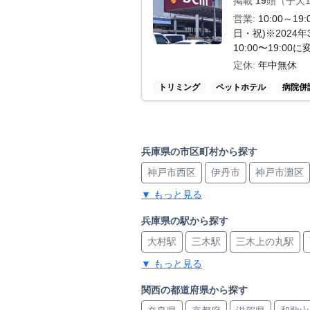
掲載
19
頭（子犬12
営業:
10:00～19:
日・祝)※2024
10:00〜19:0
定休:
年中無休
トリミング
ペットホテル
病院併
兵庫県の市区町村から探す
神戸市西区
伊丹市
神戸市灘区
▼ もっと見る
明石市
神戸市東灘区
神戸市北
兵庫県の駅から探す
大村駅
三木駅
三木上の丸駅
▼ もっと見る
神戸三宮駅
青木駅
魚崎駅
深
尼崎駅
尼崎駅
三宮・花時計前
関西の都道府県から探す