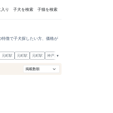
に入り
子犬を検索
子猫を検索
の特徴で子犬探したい方、価格が
元町駅
元町駅
元町駅
神戸三宮駅
神戸三宮駅
青木駅
魚
▼