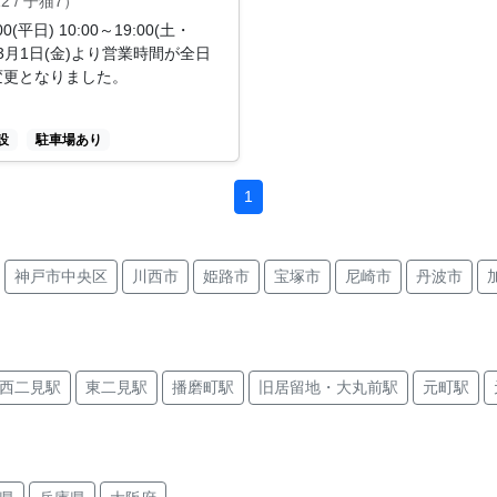
 / 子猫7）
00(平日) 10:00～19:00(土・
年3月1日(金)より営業時間が全日
0に変更となりました。
設
駐車場あり
1
神戸市中央区
川西市
姫路市
宝塚市
尼崎市
丹波市
区
神戸市垂水区
西宮市
西二見駅
東二見駅
播磨町駅
旧居留地・大丸前駅
元町駅
江駅
魚崎駅
県庁前駅
伊丹駅
稲野駅
大物駅
大物駅
駅
神戸三宮駅
三宮駅
三宮駅
仁川駅
甲東園駅
加古川駅