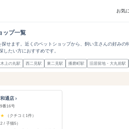
お気
ョップ一覧
プを探せます。近くのペットショップから、飼い主さんの好みの
探したい方におすすめです。
三木上の丸駅
西二見駅
東二見駅
播磨町駅
旧居留地・大丸前駅
和通店 ›
9番16号
（クチコミ1件）
★
★
 / 子猫5）