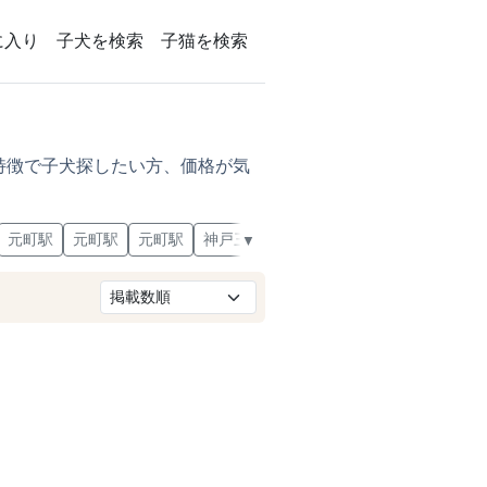
に入り
子犬を検索
子猫を検索
特徴で子犬探したい方、価格が気
元町駅
元町駅
元町駅
神戸三宮駅
神戸三宮駅
青木駅
魚
▼