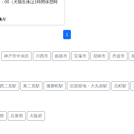
20：00（犬猫生体は1時間休憩時
あり
1
神戸市中央区
川西市
姫路市
宝塚市
尼崎市
丹波市
区
神戸市垂水区
西宮市
西二見駅
東二見駅
播磨町駅
旧居留地・大丸前駅
元町駅
江駅
魚崎駅
県庁前駅
伊丹駅
稲野駅
大物駅
大物駅
駅
神戸三宮駅
三宮駅
三宮駅
仁川駅
甲東園駅
加古川駅
県
兵庫県
大阪府
駅
夢前川駅
尾上の松駅
浜の宮駅
武庫之荘駅
塚口駅
田駅
三田駅
立花駅
甲子園口駅
新在家駅
六甲道駅
大