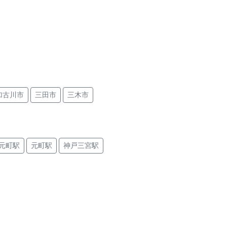
加古川市
三田市
三木市
元町駅
元町駅
神戸三宮駅
尼崎駅
尼崎駅
杭瀬駅
尼崎駅
加古川駅
宝殿駅
日岡駅
塚口駅
魚住駅
江井ヶ島駅
石駅
西宮駅
今津駅