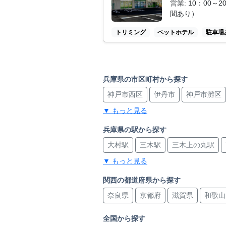
営業:
10：00～
間あり）
トリミング
ペットホテル
駐車場
兵庫県の市区町村から探す
神戸市西区
伊丹市
神戸市灘区
▼ もっと見る
明石市
神戸市東灘区
神戸市北
兵庫県の駅から探す
大村駅
三木駅
三木上の丸駅
▼ もっと見る
神戸三宮駅
青木駅
魚崎駅
深
尼崎駅
尼崎駅
三宮・花時計前
関西の都道府県から探す
奈良県
京都府
滋賀県
和歌山
芦屋駅
西飾磨駅
飾磨駅
飾磨
横山駅
横山駅
三田本町駅
三
全国から探す