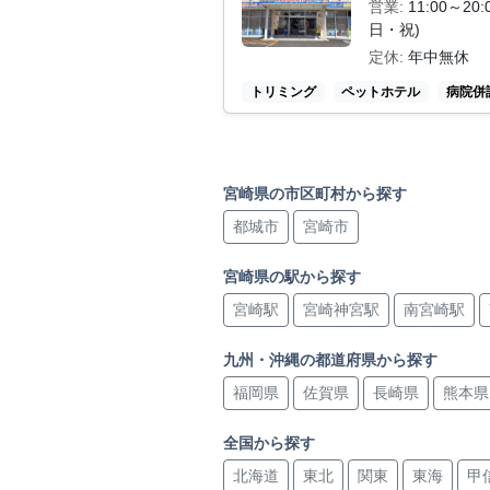
営業:
11:00～20:
日・祝)
定休:
年中無休
トリミング
ペットホテル
病院併
宮崎県の市区町村から探す
都城市
宮崎市
宮崎県の駅から探す
宮崎駅
宮崎神宮駅
南宮崎駅
九州・沖縄の都道府県から探す
福岡県
佐賀県
長崎県
熊本県
全国から探す
北海道
東北
関東
東海
甲