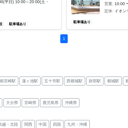
00(平日) 10:00～20:00(土・
営業:
10:00 
定休:
イオン
駐車場あり
設
駐車場あり
1
南宮崎駅
蓮ヶ池駅
五十市駅
西都城駅
財部駅
都城駅
大分県
宮崎県
鹿児島県
沖縄県
信越・北陸
関西
中国
四国
九州・沖縄