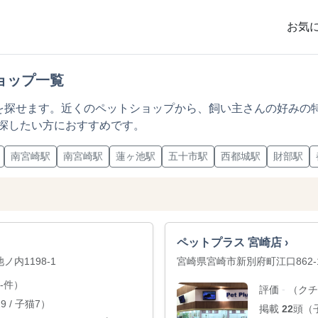
お気
ョップ一覧
プを探せます。近くのペットショップから、飼い主さんの好みの
探したい方におすすめです。
南宮崎駅
南宮崎駅
蓮ヶ池駅
五十市駅
西都城駅
財部駅
ペットプラス 宮崎店 ›
ノ内1198-1
宮崎県宮崎市新別府町江口862-
-件）
評価
（クチ
-
 / 子猫7）
掲載
22
頭（子