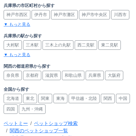
兵庫県の市区町村から探す
神戸市西区
伊丹市
神戸市灘区
神戸市中央区
川西市
▼ もっと見る
姫路市
宝塚市
尼崎市
丹波市
加古川市
三田市
三木市
明石市
神戸市東灘区
神戸市北区
兵庫県の駅から探す
大村駅
三木駅
三木上の丸駅
西二見駅
東二見駅
神戸市垂水区
西宮市
▼ もっと見る
播磨町駅
旧居留地・大丸前駅
元町駅
元町駅
元町駅
神戸三宮駅
神戸三宮駅
青木駅
魚崎駅
深江駅
関西の都道府県から探す
奈良県
京都府
滋賀県
和歌山県
兵庫県
大阪府
魚崎駅
県庁前駅
伊丹駅
稲野駅
大物駅
大物駅
尼崎駅
尼崎駅
杭瀬駅
尼崎駅
尼崎駅
尼崎駅
全国から探す
三宮・花時計前駅
神戸三宮駅
三宮駅
三宮駅
仁川駅
北海道
東北
関東
東海
甲信越・北陸
関西
中国
甲東園駅
加古川駅
加古川駅
宝殿駅
日岡駅
芦屋駅
四国
九州・沖縄
西飾磨駅
飾磨駅
飾磨駅
夢前川駅
尾上の松駅
ペットミー
ペットショップ検索
浜の宮駅
武庫之荘駅
塚口駅
塚口駅
魚住駅
関西のペットショップ一覧