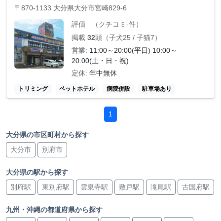
〒870-1133 大分県大分市宮崎829-6
評価
（クチコミ-件）
-
掲載
32
頭（子犬25 / 子猫7）
営業:
11:00～20:00(平日) 10:00～
20:00(土・日・祝)
定休:
年中無休
トリミング
ペットホテル
病院併設
駐車場あり
1
大分県の市区町村から探す
大分市
別府市
大分県の駅から探す
別府駅
東別府駅
雲泉寺駅
敷戸駅
滝尾駅
古国府駅
九州・沖縄の都道府県から探す