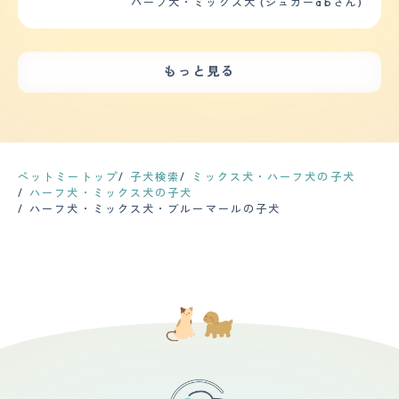
ハーフ犬・ミックス犬 (シュガーabさん)
す。家族の会話のきっかけにもなりますし、散歩すること
回から２回行っている。長さについては朝の散歩では15分
ということもあって、特に問題はないです。子犬の時に3
メでした。とにかく吠えまくってどこかお出かけする時も
で家族も健康でいられます。高い犬を買うより、保護犬だ
ていど、夕方の散歩では30分ていど行っている。家のな
階の窓からジャンプして落ちて、身体中を手術したのです
大変でしたしお散歩する時も大変でした。今はワンちゃん
って可愛いことに代わりはありません。処分される犬を少
かでの運動量として、ボール遊びを行っているため適度に
が、片方の目が若干斜視ですが問題はないようです。
でいうともう成人している年齢なので少し落ち着いてきて
しでも減らしてほしいです。
運動を行っているといえる。 【毛の手入れ・シャンプー
【鳴き声】 小型犬なのであまり大きくはないです。でも
います。音にも敏感でおもちゃの音にもビビったりおもち
回数】 毛の長さはふわふわな長さで、質感（触り心地）
もっと見る
小型犬にありがちなキャンキャン声ではない。夜中に物音
ゃの人形にもビビっています。とくにインターホンが鳴る
もとてもふわふわしている。シャンプーはトリミングに行
や気配に反応して鳴かれると、やはりうるさくて眠ってい
とずっと吠えています。 【健康・寿命】 とくになんの問
く際に行ってもらっている程度なので２か月に一回程度で
るのに起こされてしまいます。近所迷惑も気になります
題もなく健康なワンちゃんでいます。でもとても繊細でデ
ある。ブラッシングは夕方の散歩の後に毎回行っているた
が、犬なので本能なので仕方ないですね。 【総評】 元々
リケートなワンちゃんなのでストレスがあるとすぐにお腹
め、頻度としては毎日行っている。抜け毛はあまりないも
は姪っ子の飼い犬で、姪っ子が地方の大学に進学して一人
を壊してしまい下痢をしてしまいます。過去に病気などは
のの、服にたまについていたり、撫でていると手に引っか
暮らしをするので犬は連れて行けないので、うちで引き取
一度もありませんでしたが避妊手術はさせましたがその時
かっている程度には抜け毛が生じている。カットの頻度は
った。子犬の頃から知っていた犬。子犬の時の可愛さは格
の元気の無さ過去1でした。 【運動の頻度】 すごく運動す
ペットミートップ
子犬検索
ミックス犬・ハーフ犬の子犬
シャンプーの頻度と同様で2か月に一回程度行っている。
別で、成犬になった今でも小さくて可愛くて(特に歩きか
るワンちゃんです。とにかく外が好きで散歩に行きたいと
ハーフ犬・ミックス犬の子犬
【総評】 この犬種の好きなところ、気に入っているとこ
たがよちよちしててかわいい。噛み癖があるのと、トイレ
ずっと吠えています。旦那が仕事に行く時も自分が行ける
ハーフ犬・ミックス犬・ブルーマールの子犬
ろはとても甘えん坊であること、人形のように毛並みがふ
のしつけを新しいうちでやり直さないといけなかったの
と勘違いし尻尾をふって喜びますが行けないとわかると家
わふわしており、触り心地が良いところなどがあげられ
は、もう子犬ではないので難しかった。噛み癖は仕方ない
の中で走り回って吠え出します。落ち着きがほんとにない
る。甘えん坊で人懐っこいためお客さんが来客されたとき
が、トイレのしつけは褒めまくってご褒美をあげる作戦で
ので大変です。 【毛の手入れ・シャンプー回数】 月1くら
によく吠えてしまうものの、そのあと近くで撫でてほしそ
何とかできた
いでシャンプーに通っています。「ローズマリー」という
うにのぞくなどとてもかわいい。出会いや第一印象として
お店でシャンプーやカットをしているのですがその時はす
はとてもまっすぐな目でこちらを見ていたことで一目ぼれ
ごくおりこうさんにしていると聞きます。そしてワンちゃ
してしまったことである。迎え入れの前後で不安だったこ
んのパックもしてくださりとてもサラサラで帰ってきてく
とは、家族の中に犬があまり好きではないものがいたので
れます。爪のケアもしてくださるのでそこのお店には本当
なじむことができるかどうかが不安であった。結果受け入
に大助かりです。夏になると抜け毛がすごくて家じゅう、
れてもらい馴染むことができたため安心した。受け入れ前
服じゅうワンちゃんの毛ばかりなのでコロコロや掃除する
後の家族や生活の変化については、散歩を通して運動する
のが大変になります。人を家にあまり招待できなくなりま
ことが増えたことや、家族の雰囲気が明るくなったこと、
す。 【総評】 私たちはワンちゃんに無縁でしたが一目惚