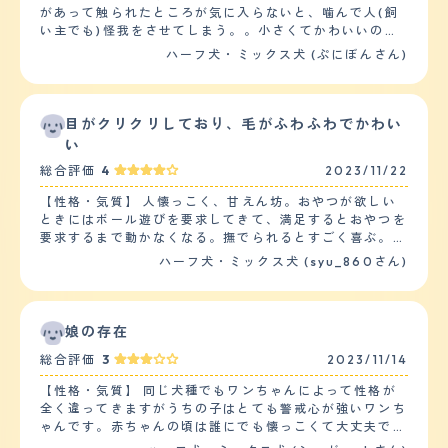
の近くにいる時は安心して横になりぐっすり寝ていること
があって触られたところが気に入らないと、噛んで人(飼
もありますが、物音がするとすぐに起きます。 【しつけ
い主でも)怪我をさせてしまう。。小さくてかわいいのだ
やすさ】 小さい頃はしつけ教室にもいったことがありま
けど触るのは少し恐い。大人の男性は嫌いで理由もなく噛
ハーフ犬・ミックス犬 (ぷにぼんさん)
すが、日本犬の雑種と言うことで元々しつけしにくいと言
み付くことも。でも誰かれなく、というのではなく、「悪
われました。おすわり、お手くらいはできますが、特に家
そうな」雰囲気の男性を選んでます。配達員さんとか住居
以外で待っていることができず、一緒に出かけるとトイレ
設備の点検とかに噛みついてしまい、何度も誤ったことが
にいくこともできません。 【お手入れ】 毛がよく抜け
あるし恥ずかしいし、困った子です。でも気を許すと甘え
目がクリクリしており、毛がふわふわでかわい
て、年の半分は生え替わり期間なのではないかというくら
てきます。かわいい 【落ち着き】 もう4歳で成犬なので
い
いいつも抜け毛があります。なので、車で出かける時もそ
落ち着いています。普段家族が忙しそうにしている時は、
の度に掃除をしなければならず面倒です。カットはしたこ
総合評価
4
2023/11/22
空気を察しているのかとても大人しくねそべってつまんな
とありません。春から秋にかけては、月に1回ほど家でシ
さそうにしています。ごはんの時間が近づいてお腹が減っ
ャンプーします。とても健康で、フィラリアの予防接種以
【性格・気質】 人懐っこく、甘えん坊。おやつが欲しい
てくると、ソワソワ歩き回って、ご飯をあげる時はヨロコ
外では病院にかかったことはほぼありません。一度吐いた
ときにはボール遊びを要求してきて、満足するとおやつを
ビの大ジャンプ(大人の腰の辺りまで何回も)で大騒ぎしま
りして受診してお薬をもらいました。一週間くらいでよく
要求するまで動かなくなる。撫でられるとすごく喜ぶ。散
す。 【しつけやすさ】 根気よく習慣づけて、褒めてご褒
なりました。最近は夏はつらそうにしていますが、涼しい
歩中にほかの犬とすれ違うと喧嘩をしようとするが怖くて
ハーフ犬・ミックス犬 (syu_860さん)
美をあげる、という方法でしつけました。噛み癖だけは自
ところで過ごしています。 【鳴き声】 お客さんや郵便屋
逃げることもある。訓練やしつけについては、玄関から勝
分達ではどうしても治らなかったのですが、今さらドッグ
さん、宅配の人などが来ると大きな声で吠えます。その他
手に飛び出さないことや、階段を勝手に下りないこと、室
トレーナーに通わせるのも。。 室内飼いの小型犬で、散
気になることがあると通りの人や動物に対して吠えること
内でのトイレの場所などはてっちしてしつけた。そのほか
歩は2日に1回程度で、すぐ歩き疲れて帰りたがるので近所
があります。また、ご飯の時間が近づいたり散歩に行きた
の訓練としてはお手やふせができる程度。ほかのペットは
娘の存在
を1周するだけです。 【お手入れ】 毛は白い巻毛でモコモ
い時に高い声で鳴くこともあり、うるさいです。 【総
飼っていないからわからない。 【健康・寿命】 特に健康
コしてかわいいのですが、暑そうなので春から秋は短くカ
総合評価
3
2023/11/14
評】 保健所から譲り受けた、元々は捨て犬だった犬で、
問題に悩まされてはいないが、体重が増えすぎてしまうこ
ットします。 噛み癖が酷くて麻酔して眠らせないとカッ
あまり利口ではなくしつけも上手くできませんが、家族に
とが過去にあった。ごはんの頻度や散歩の時間を長くする
トできないので、料金も高くつきます。コストがかかるの
【性格・気質】 同じ犬種でもワンちゃんによって性格が
とっては大切な犬でとてもかわいいです。仕事や外出から
ことで改善した。また、大きないぼができたことがあり手
で、カットは2ヶ月に一度だけ、バリカンでできる限り短
全く違ってきますがうちの子はとても警戒心が強いワンち
帰ると、パァーッっと笑顔になるような表情で出迎えてく
術を行った。定期的な健康診断についても同様に特に必要
くしてもらいます。カット後は毛が無くてブルブル震えて
ゃんです。赤ちゃんの頃は誰にでも懐っこくて大丈夫でし
れ、どんな時もお座りして待っていてくれるのは嬉しいで
ないと考えている。 【運動の頻度】 散歩の回数は一日１
寒がるので、服を着せてあげます。 健康状態は、まだ4歳
たが少し成長した頃から初対面の人間も、わんちゃんもダ