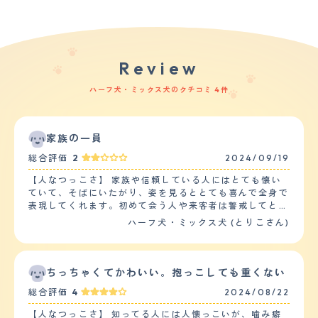
Review
ハーフ犬・ミックス犬のクチコミ 4件
家族の一員
総合評価
2
2024/09/19
【人なつっこさ】 家族や信頼している人にはとても懐い
ていて、そばにいたがり、姿を見るととても喜んで全身で
表現してくれます。初めて会う人や来客者は警戒してとて
も吠えて、噛みつこうとすることもあります。子どもも苦
ハーフ犬・ミックス犬 (とりこさん)
手で怖がり、散歩中に子どもの声が聞こえただけで尻尾が
丸まり、引き返そうとしたり立ち止まって動かなくなって
しまったり、一目散に逃げようとすることもあります。他
の犬とすれ違っても噛みつこうとしたり唸ったりすること
ちっちゃくてかわいい。抱っこしても重くない
があります。 【落ち着き】 とても落ち着きがなく、特に
総合評価
4
2024/08/22
散歩に行く時は喜んで飛び上がって体当たりしてきたり、
飛びかかってきたり、鎖が絡まったりして困ります。家族
【人なつっこさ】 知ってる人には人懐っこいが、噛み癖