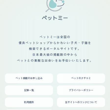
会話が増えたことがあげられる。普段からあまり運動しな
れでワンちゃんを購入しました。そして4人暮らしなのに
かったところから散歩を通して外に出るようになったり、
すごく狭いアパートに住んでいて紙タバコをずっと吸って
会話の内容の一つとしてペットの話題があることで明る
いて汚いお家だったので引っ越してワンちゃんも住めるア
く、会話を楽しむことができている。
パートにしましたし、紙タバコを止めることもできまし
た、うちのわんちゃんのおかげです。お家に来たばかりは
初めてのことでわからない事がたくさんあり心配でしたが
家族のみんなと打ち解ける事ができ今ではワンちゃんのお
かげで旦那との喧嘩もなくなり家族みんな仲良くやってい
ペットミーは全国の
ます。最初の頃のトイトレはとても大変で小さな子供がい
優良ペットショップからかわいい子犬・子猫を
るので外した時はお掃除するのが大変でしたし、トイレを
子供が触ったりするのでそれを防ぐ対策をするのも大変で
検索できるポータルサイトです。
した。いまは上手にトイレができるようになりました。人
日本最大級の掲載数の中から
間より覚えが早くてびっくりです。うちのワンちゃんはほ
ペットとの素敵な出会いをお手伝いいたします。
んとに繊細なのでなにかあるとすぐ下痢になってしまいま
す。なるべくワンちゃんに対するストレスを取り除いてあ
げようとしていますがそこが1番難しいところです。
ペット掲載のお申し込み
ペットのクチコミ
記事一覧
プライバシーポリシー
利用規約
当サイトへのリンクについて