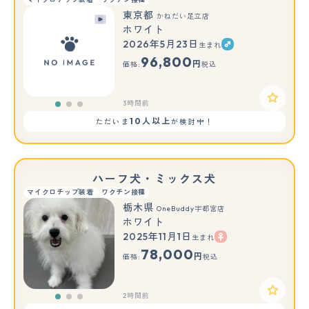
東京都
かねだい足立店
ホワイト
2026年5月23日
生まれ
もっと見る
96,800
円
価格:
税込
3時間前
10人以上
ただいま
が検討中！
ハーフ犬・ミックス犬
マイクロチップ装着
ワクチン接種
栃木県
OneBuddy宇都宮店
ホワイト
2025年11月1日
生まれ
もっと見る
78,000
円
価格:
税込
2時間前