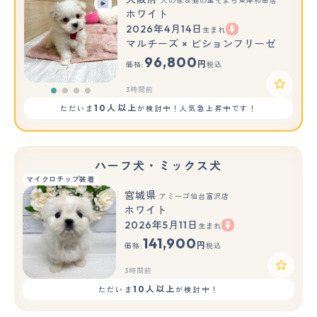
犬の家＆猫の里そよら東岸和田店
ホワイト
2026年4月14日
生まれ
マルチーズ × ビションフリーゼ
96,800
円
価格:
税込
3時間前
10人以上
ただいま
が検討中！人気急上昇中です！
ハーフ犬・ミックス犬
マイクロチップ装着
宮城県
アミーゴ仙台富沢店
ホワイト
2026年5月11日
生まれ
141,900
円
価格:
税込
3時間前
10人以上
ただいま
が検討中！