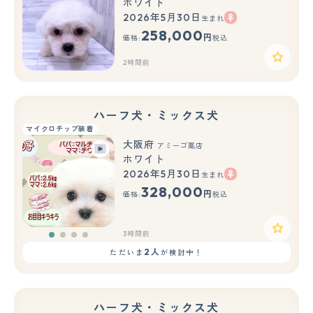
ホワイト
2026年5月30日
生まれ
258,000
円
価格:
税込
2時間前
ハーフ犬・ミックス犬
マイクロチップ装着
大阪府
アミーゴ鳳店
ホワイト
2026年5月30日
生まれ
328,000
円
価格:
税込
3時間前
2人
ただいま
が検討中！
ハーフ犬・ミックス犬