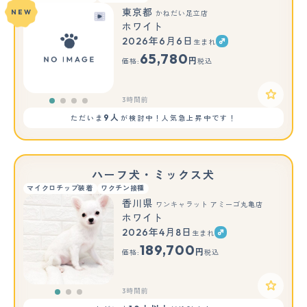
東京都
NEW
かねだい足立店
ホワイト
2026年6月6日
生まれ
65,780
円
価格:
税込
3時間前
9人
ただいま
が検討中！人気急上昇中です！
ハーフ犬・ミックス犬
マイクロチップ装着
ワクチン接種
香川県
ワンキャラット アミーゴ丸亀店
ホワイト
2026年4月8日
生まれ
もっと見る
189,700
円
価格:
税込
3時間前