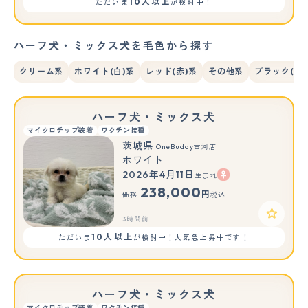
10人以上
ただいま
が検討中！
ハーフ犬・ミックス犬を毛色から探す
クリーム系
ホワイト(白)系
レッド(赤)系
その他系
ブラック(黒)
ハーフ犬・ミックス犬
マイクロチップ装着
ワクチン接種
茨城県
OneBuddy古河店
ホワイト
2026年4月11日
生まれ
238,000
円
価格:
税込
3時間前
10人以上
ただいま
が検討中！人気急上昇中です！
ハーフ犬・ミックス犬
マイクロチップ装着
ワクチン接種