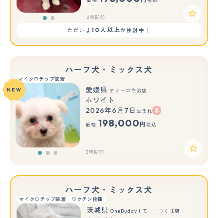
価格:
税込
2時間前
10人以上
ただいま
が検討中！
ハーフ犬・ミックス犬
マイクロチップ装着
愛媛県
NEW
アミーゴ今治店
ホワイト
2026年6月7日
生まれ
もっと見る
198,000
円
価格:
税込
3時間前
ハーフ犬・ミックス犬
マイクロチップ装着
ワクチン接種
茨城県
OneBuddyトモニーつくば店