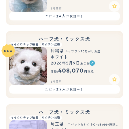
3時間前
4人
ただいま
が検討中！
ハーフ犬・ミックス犬
マイクロチップ装着
ワクチン接種
沖縄県
NEW
ペッツワンFCあがり浜店
ホワイト
2026年5月9日
生まれ
408,070
円
価格:
税込
3時間前
2人
ただいま
が検討中！
ハーフ犬・ミックス犬
マイクロチップ装着
ワクチン接種
埼玉県
ニコペットセレクトOneBuddy蕨錦町店