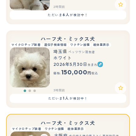
2時間前
6人
ただいま
が検討中！
ハーフ犬・ミックス犬
マイクロチップ装着
遺伝子検査情報
ワクチン接種
親体重表示
埼玉県
ペッツワン羽生店
ホワイト
2026年5月30日
生まれ
もっと見る
150,000
円
価格:
税込
3時間前
1人
ただいま
が検討中！
ハーフ犬・ミックス犬
マイクロチップ装着
ワクチン接種
親体重表示
大阪府