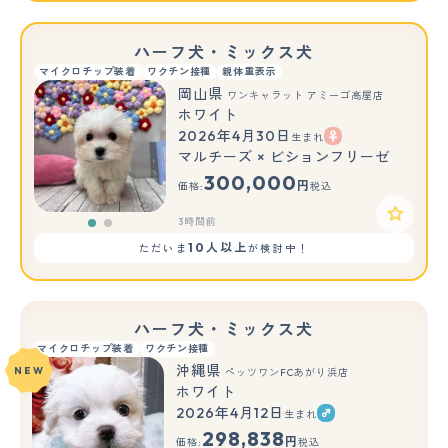
ハーフ犬・ミックス犬
マイクロチップ装着
ワクチン接種
親体重表示
岡山県
ワンキャラット アミーゴ高屋店
ホワイト
2026年4月30日
生まれ
もっと見る
マルチーズ × ビションフリーゼ
300,000
円
価格:
税込
3時間前
10人以上
ただいま
が検討中！
ハーフ犬・ミックス犬
マイクロチップ装着
ワクチン接種
沖縄県
NEW
ペッツワンFCあがり浜店
ホワイト
2026年4月12日
生まれ
298,838
円
価格:
税込