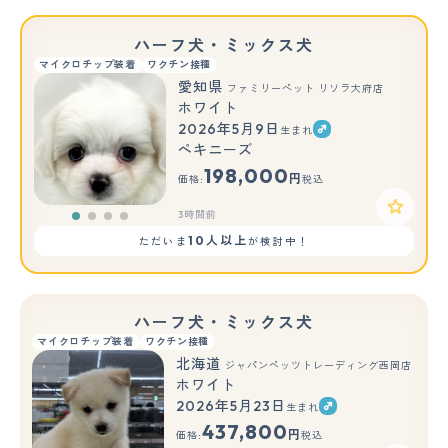
ハーフ犬・ミックス犬
マイクロチップ装着
ワクチン接種
愛知県
ファミリーペット リソラ大府店
ホワイト
2026年5月9日
生まれ
ペキニーズ
198,000
円
価格:
税込
3時間前
10人以上
ただいま
が検討中！
ハーフ犬・ミックス犬
マイクロチップ装着
ワクチン接種
北海道
ジャパンペッツトレーディング西岡店
ホワイト
2026年5月23日
生まれ
437,800
円
価格:
税込