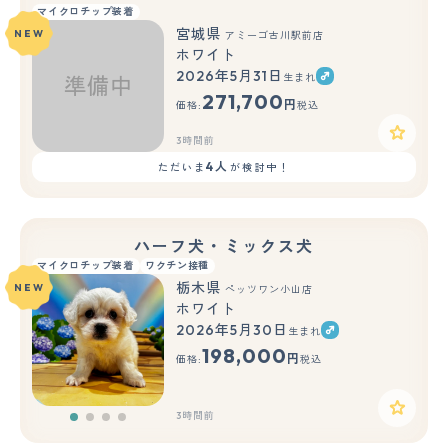
マイクロチップ装着
宮城県
NEW
アミーゴ古川駅前店
ホワイト
2026年5月31日
生まれ
271,700
円
価格:
税込
3時間前
4人
ただいま
が検討中！
ハーフ犬・ミックス犬
マイクロチップ装着
ワクチン接種
栃木県
NEW
ペッツワン小山店
ホワイト
2026年5月30日
生まれ
198,000
円
価格:
税込
3時間前