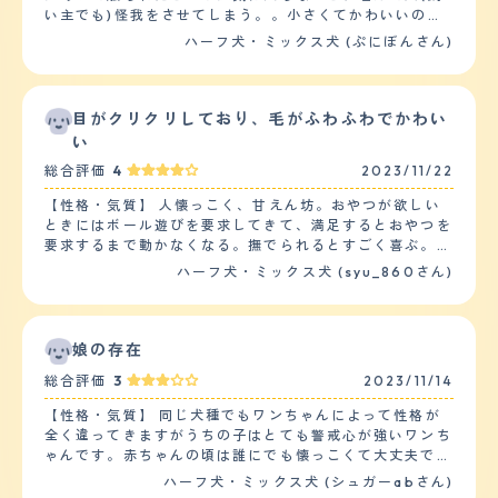
もありますが、物音がするとすぐに起きます。 【しつけ
い主でも)怪我をさせてしまう。。小さくてかわいいのだ
やすさ】 小さい頃はしつけ教室にもいったことがありま
けど触るのは少し恐い。大人の男性は嫌いで理由もなく噛
ハーフ犬・ミックス犬 (ぷにぼんさん)
すが、日本犬の雑種と言うことで元々しつけしにくいと言
み付くことも。でも誰かれなく、というのではなく、「悪
われました。おすわり、お手くらいはできますが、特に家
そうな」雰囲気の男性を選んでます。配達員さんとか住居
以外で待っていることができず、一緒に出かけるとトイレ
設備の点検とかに噛みついてしまい、何度も誤ったことが
にいくこともできません。 【お手入れ】 毛がよく抜け
あるし恥ずかしいし、困った子です。でも気を許すと甘え
目がクリクリしており、毛がふわふわでかわい
て、年の半分は生え替わり期間なのではないかというくら
てきます。かわいい 【落ち着き】 もう4歳で成犬なので
い
いいつも抜け毛があります。なので、車で出かける時もそ
落ち着いています。普段家族が忙しそうにしている時は、
の度に掃除をしなければならず面倒です。カットはしたこ
総合評価
4
2023/11/22
空気を察しているのかとても大人しくねそべってつまんな
とありません。春から秋にかけては、月に1回ほど家でシ
さそうにしています。ごはんの時間が近づいてお腹が減っ
ャンプーします。とても健康で、フィラリアの予防接種以
【性格・気質】 人懐っこく、甘えん坊。おやつが欲しい
てくると、ソワソワ歩き回って、ご飯をあげる時はヨロコ
外では病院にかかったことはほぼありません。一度吐いた
ときにはボール遊びを要求してきて、満足するとおやつを
ビの大ジャンプ(大人の腰の辺りまで何回も)で大騒ぎしま
りして受診してお薬をもらいました。一週間くらいでよく
要求するまで動かなくなる。撫でられるとすごく喜ぶ。散
す。 【しつけやすさ】 根気よく習慣づけて、褒めてご褒
なりました。最近は夏はつらそうにしていますが、涼しい
歩中にほかの犬とすれ違うと喧嘩をしようとするが怖くて
ハーフ犬・ミックス犬 (syu_860さん)
美をあげる、という方法でしつけました。噛み癖だけは自
ところで過ごしています。 【鳴き声】 お客さんや郵便屋
逃げることもある。訓練やしつけについては、玄関から勝
分達ではどうしても治らなかったのですが、今さらドッグ
さん、宅配の人などが来ると大きな声で吠えます。その他
手に飛び出さないことや、階段を勝手に下りないこと、室
トレーナーに通わせるのも。。 室内飼いの小型犬で、散
気になることがあると通りの人や動物に対して吠えること
内でのトイレの場所などはてっちしてしつけた。そのほか
歩は2日に1回程度で、すぐ歩き疲れて帰りたがるので近所
があります。また、ご飯の時間が近づいたり散歩に行きた
の訓練としてはお手やふせができる程度。ほかのペットは
娘の存在
を1周するだけです。 【お手入れ】 毛は白い巻毛でモコモ
い時に高い声で鳴くこともあり、うるさいです。 【総
飼っていないからわからない。 【健康・寿命】 特に健康
コしてかわいいのですが、暑そうなので春から秋は短くカ
総合評価
3
2023/11/14
評】 保健所から譲り受けた、元々は捨て犬だった犬で、
問題に悩まされてはいないが、体重が増えすぎてしまうこ
ットします。 噛み癖が酷くて麻酔して眠らせないとカッ
あまり利口ではなくしつけも上手くできませんが、家族に
とが過去にあった。ごはんの頻度や散歩の時間を長くする
トできないので、料金も高くつきます。コストがかかるの
【性格・気質】 同じ犬種でもワンちゃんによって性格が
とっては大切な犬でとてもかわいいです。仕事や外出から
ことで改善した。また、大きないぼができたことがあり手
で、カットは2ヶ月に一度だけ、バリカンでできる限り短
全く違ってきますがうちの子はとても警戒心が強いワンち
帰ると、パァーッっと笑顔になるような表情で出迎えてく
術を行った。定期的な健康診断についても同様に特に必要
くしてもらいます。カット後は毛が無くてブルブル震えて
ゃんです。赤ちゃんの頃は誰にでも懐っこくて大丈夫でし
れ、どんな時もお座りして待っていてくれるのは嬉しいで
ないと考えている。 【運動の頻度】 散歩の回数は一日１
寒がるので、服を着せてあげます。 健康状態は、まだ4歳
たが少し成長した頃から初対面の人間も、わんちゃんもダ
ハーフ犬・ミックス犬 (シュガーabさん)
す。家族の会話のきっかけにもなりますし、散歩すること
回から２回行っている。長さについては朝の散歩では15分
ということもあって、特に問題はないです。子犬の時に3
メでした。とにかく吠えまくってどこかお出かけする時も