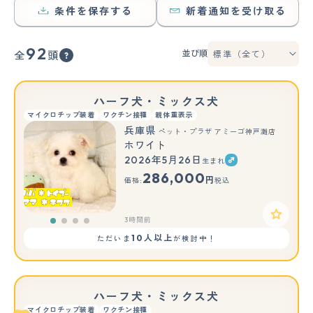
条件を保存する
新着通知を受け取る
92
並び順
全
頭
ハーフ犬・ミックス犬
マイクロチップ装着
ワクチン接種
親体重表示
兵庫県
ペット・プラザ アミーゴ神戸灘店
ホワイト
2026年5月26日
生まれ
286,000
円
価格:
税込
3時間前
10人以上
ただいま
が検討中！
ハーフ犬・ミックス犬
マイクロチップ装着
ワクチン接種