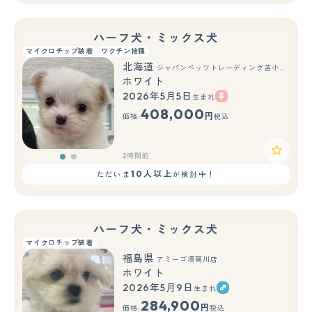
ハーフ犬・ミックス犬
マイクロチップ装着
ワクチン接種
北海道
ジャパンペッツトレーディング苫小牧中央店
ホワイト
2026年5月5日
生まれ
もっと見る
408,000
円
価格:
税込
2時間前
10人以上
ただいま
が検討中！
ハーフ犬・ミックス犬
マイクロチップ装着
福島県
アミーゴ須賀川店
ホワイト
2026年5月9日
生まれ
284,900
円
価格:
税込