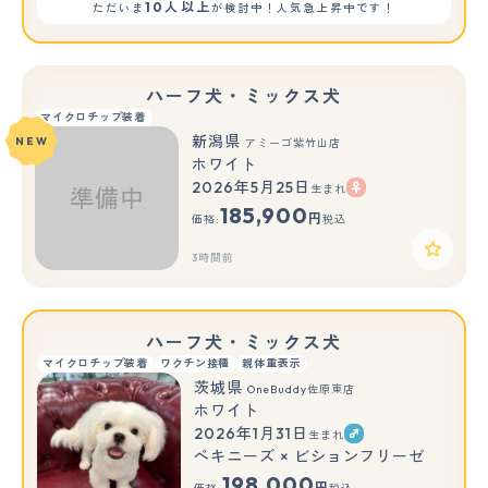
10人以上
ただいま
が検討中！人気急上昇中です！
ハーフ犬・ミックス犬
マイクロチップ装着
新潟県
NEW
アミーゴ紫竹山店
ホワイト
2026年5月25日
生まれ
185,900
円
価格:
税込
3時間前
ハーフ犬・ミックス犬
マイクロチップ装着
ワクチン接種
親体重表示
茨城県
OneBuddy佐原東店
ホワイト
2026年1月31日
生まれ
もっと見る
ペキニーズ × ビションフリーゼ
198,000
円