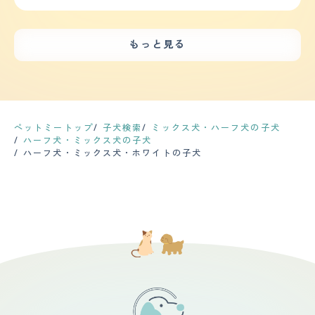
で家族も健康でいられます。高い犬を買うより、保護犬だ
ていど、夕方の散歩では30分ていど行っている。家のな
階の窓からジャンプして落ちて、身体中を手術したのです
大変でしたしお散歩する時も大変でした。今はワンちゃん
って可愛いことに代わりはありません。処分される犬を少
かでの運動量として、ボール遊びを行っているため適度に
が、片方の目が若干斜視ですが問題はないようです。
でいうともう成人している年齢なので少し落ち着いてきて
しでも減らしてほしいです。
運動を行っているといえる。 【毛の手入れ・シャンプー
【鳴き声】 小型犬なのであまり大きくはないです。でも
います。音にも敏感でおもちゃの音にもビビったりおもち
回数】 毛の長さはふわふわな長さで、質感（触り心地）
もっと見る
小型犬にありがちなキャンキャン声ではない。夜中に物音
ゃの人形にもビビっています。とくにインターホンが鳴る
もとてもふわふわしている。シャンプーはトリミングに行
や気配に反応して鳴かれると、やはりうるさくて眠ってい
とずっと吠えています。 【健康・寿命】 とくになんの問
く際に行ってもらっている程度なので２か月に一回程度で
るのに起こされてしまいます。近所迷惑も気になります
題もなく健康なワンちゃんでいます。でもとても繊細でデ
ある。ブラッシングは夕方の散歩の後に毎回行っているた
が、犬なので本能なので仕方ないですね。 【総評】 元々
リケートなワンちゃんなのでストレスがあるとすぐにお腹
め、頻度としては毎日行っている。抜け毛はあまりないも
は姪っ子の飼い犬で、姪っ子が地方の大学に進学して一人
を壊してしまい下痢をしてしまいます。過去に病気などは
のの、服にたまについていたり、撫でていると手に引っか
暮らしをするので犬は連れて行けないので、うちで引き取
一度もありませんでしたが避妊手術はさせましたがその時
かっている程度には抜け毛が生じている。カットの頻度は
った。子犬の頃から知っていた犬。子犬の時の可愛さは格
の元気の無さ過去1でした。 【運動の頻度】 すごく運動す
ペットミートップ
子犬検索
ミックス犬・ハーフ犬の子犬
シャンプーの頻度と同様で2か月に一回程度行っている。
別で、成犬になった今でも小さくて可愛くて(特に歩きか
るワンちゃんです。とにかく外が好きで散歩に行きたいと
ハーフ犬・ミックス犬の子犬
【総評】 この犬種の好きなところ、気に入っているとこ
たがよちよちしててかわいい。噛み癖があるのと、トイレ
ずっと吠えています。旦那が仕事に行く時も自分が行ける
ハーフ犬・ミックス犬・ホワイトの子犬
ろはとても甘えん坊であること、人形のように毛並みがふ
のしつけを新しいうちでやり直さないといけなかったの
と勘違いし尻尾をふって喜びますが行けないとわかると家
わふわしており、触り心地が良いところなどがあげられ
は、もう子犬ではないので難しかった。噛み癖は仕方ない
の中で走り回って吠え出します。落ち着きがほんとにない
る。甘えん坊で人懐っこいためお客さんが来客されたとき
が、トイレのしつけは褒めまくってご褒美をあげる作戦で
ので大変です。 【毛の手入れ・シャンプー回数】 月1くら
によく吠えてしまうものの、そのあと近くで撫でてほしそ
何とかできた
いでシャンプーに通っています。「ローズマリー」という
うにのぞくなどとてもかわいい。出会いや第一印象として
お店でシャンプーやカットをしているのですがその時はす
はとてもまっすぐな目でこちらを見ていたことで一目ぼれ
ごくおりこうさんにしていると聞きます。そしてワンちゃ
してしまったことである。迎え入れの前後で不安だったこ
んのパックもしてくださりとてもサラサラで帰ってきてく
とは、家族の中に犬があまり好きではないものがいたので
れます。爪のケアもしてくださるのでそこのお店には本当
なじむことができるかどうかが不安であった。結果受け入
に大助かりです。夏になると抜け毛がすごくて家じゅう、
れてもらい馴染むことができたため安心した。受け入れ前
服じゅうワンちゃんの毛ばかりなのでコロコロや掃除する
後の家族や生活の変化については、散歩を通して運動する
のが大変になります。人を家にあまり招待できなくなりま
ことが増えたことや、家族の雰囲気が明るくなったこと、
す。 【総評】 私たちはワンちゃんに無縁でしたが一目惚
会話が増えたことがあげられる。普段からあまり運動しな
れでワンちゃんを購入しました。そして4人暮らしなのに