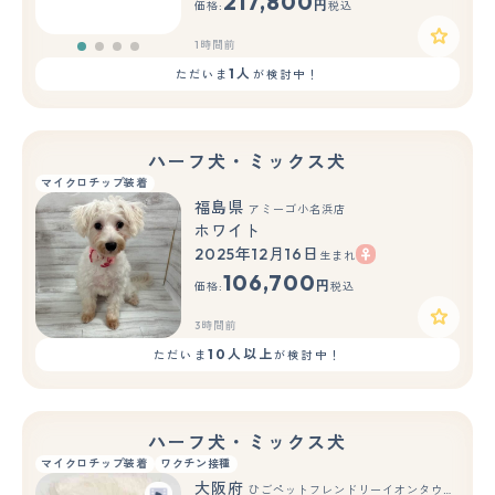
217,800
円
価格:
税込
1時間前
1人
ただいま
が検討中！
ハーフ犬・ミックス犬
マイクロチップ装着
福島県
アミーゴ小名浜店
ホワイト
2025年12月16日
生まれ
106,700
円
価格:
税込
3時間前
10人以上
ただいま
が検討中！
ハーフ犬・ミックス犬
マイクロチップ装着
ワクチン接種
大阪府
ひごペットフレンドリーイオンタウン豊中庄内店