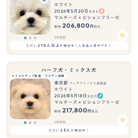
ホワイト
2026年5月20日
生まれ
もっと見る
マルチーズ × ビションフリーゼ
206,800
円
価格:
税込
3時間前
10人以上
ただいま
が検討中！人気急上昇中です！
ハーフ犬・ミックス犬
マイクロチップ装着
ワクチン接種
東京都
ワンラブイーアス高尾店
ホワイト
2026年5月18日
生まれ
もっと見る
マルチーズ × ビションフリーゼ
217,800
円
価格:
税込
2時間前
3人
ただいま
が検討中！