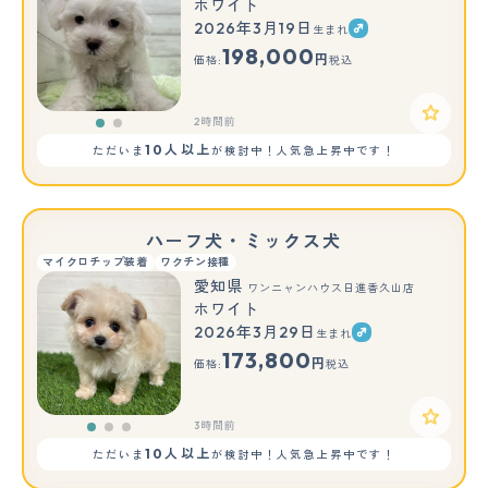
ホワイト
2026年3月19日
生まれ
もっと見る
198,000
円
価格:
税込
2時間前
10人以上
ただいま
が検討中！人気急上昇中です！
ハーフ犬・ミックス犬
マイクロチップ装着
ワクチン接種
愛知県
ワンニャンハウス日進香久山店
ホワイト
2026年3月29日
生まれ
もっと見る
173,800
円
価格:
税込
3時間前
10人以上
ただいま
が検討中！人気急上昇中です！