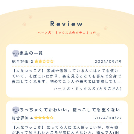
Review
ハーフ犬・ミックス犬のクチコミ 4件
家族の一員
総合評価
2
2024/09/19
【人なつっこさ】 家族や信頼している人にはとても懐い
ていて、そばにいたがり、姿を見るととても喜んで全身で
表現してくれます。初めて会う人や来客者は警戒してとて
も吠えて、噛みつこうとすることもあります。子どもも苦
ハーフ犬・ミックス犬 (とりこさん)
手で怖がり、散歩中に子どもの声が聞こえただけで尻尾が
丸まり、引き返そうとしたり立ち止まって動かなくなって
しまったり、一目散に逃げようとすることもあります。他
の犬とすれ違っても噛みつこうとしたり唸ったりすること
ちっちゃくてかわいい。抱っこしても重くない
があります。 【落ち着き】 とても落ち着きがなく、特に
総合評価
4
2024/08/22
散歩に行く時は喜んで飛び上がって体当たりしてきたり、
飛びかかってきたり、鎖が絡まったりして困ります。家族
【人なつっこさ】 知ってる人には人懐っこいが、噛み癖
の近くにいる時は安心して横になりぐっすり寝ていること
があって触られたところが気に入らないと、噛んで人(飼