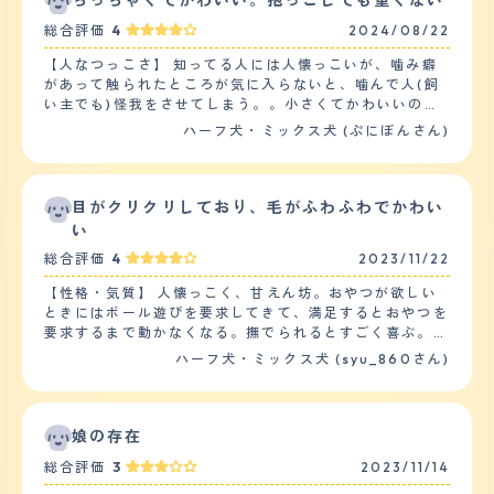
ちっちゃくてかわいい。抱っこしても重くない
があります。 【落ち着き】 とても落ち着きがなく、特に
総合評価
4
2024/08/22
散歩に行く時は喜んで飛び上がって体当たりしてきたり、
飛びかかってきたり、鎖が絡まったりして困ります。家族
【人なつっこさ】 知ってる人には人懐っこいが、噛み癖
の近くにいる時は安心して横になりぐっすり寝ていること
があって触られたところが気に入らないと、噛んで人(飼
もありますが、物音がするとすぐに起きます。 【しつけ
い主でも)怪我をさせてしまう。。小さくてかわいいのだ
やすさ】 小さい頃はしつけ教室にもいったことがありま
けど触るのは少し恐い。大人の男性は嫌いで理由もなく噛
ハーフ犬・ミックス犬 (ぷにぼんさん)
すが、日本犬の雑種と言うことで元々しつけしにくいと言
み付くことも。でも誰かれなく、というのではなく、「悪
われました。おすわり、お手くらいはできますが、特に家
そうな」雰囲気の男性を選んでます。配達員さんとか住居
以外で待っていることができず、一緒に出かけるとトイレ
設備の点検とかに噛みついてしまい、何度も誤ったことが
にいくこともできません。 【お手入れ】 毛がよく抜け
あるし恥ずかしいし、困った子です。でも気を許すと甘え
目がクリクリしており、毛がふわふわでかわい
て、年の半分は生え替わり期間なのではないかというくら
てきます。かわいい 【落ち着き】 もう4歳で成犬なので
い
いいつも抜け毛があります。なので、車で出かける時もそ
落ち着いています。普段家族が忙しそうにしている時は、
の度に掃除をしなければならず面倒です。カットはしたこ
総合評価
4
2023/11/22
空気を察しているのかとても大人しくねそべってつまんな
とありません。春から秋にかけては、月に1回ほど家でシ
さそうにしています。ごはんの時間が近づいてお腹が減っ
ャンプーします。とても健康で、フィラリアの予防接種以
【性格・気質】 人懐っこく、甘えん坊。おやつが欲しい
てくると、ソワソワ歩き回って、ご飯をあげる時はヨロコ
外では病院にかかったことはほぼありません。一度吐いた
ときにはボール遊びを要求してきて、満足するとおやつを
ビの大ジャンプ(大人の腰の辺りまで何回も)で大騒ぎしま
りして受診してお薬をもらいました。一週間くらいでよく
要求するまで動かなくなる。撫でられるとすごく喜ぶ。散
す。 【しつけやすさ】 根気よく習慣づけて、褒めてご褒
なりました。最近は夏はつらそうにしていますが、涼しい
歩中にほかの犬とすれ違うと喧嘩をしようとするが怖くて
ハーフ犬・ミックス犬 (syu_860さん)
美をあげる、という方法でしつけました。噛み癖だけは自
ところで過ごしています。 【鳴き声】 お客さんや郵便屋
逃げることもある。訓練やしつけについては、玄関から勝
分達ではどうしても治らなかったのですが、今さらドッグ
さん、宅配の人などが来ると大きな声で吠えます。その他
手に飛び出さないことや、階段を勝手に下りないこと、室
トレーナーに通わせるのも。。 室内飼いの小型犬で、散
気になることがあると通りの人や動物に対して吠えること
内でのトイレの場所などはてっちしてしつけた。そのほか
歩は2日に1回程度で、すぐ歩き疲れて帰りたがるので近所
があります。また、ご飯の時間が近づいたり散歩に行きた
の訓練としてはお手やふせができる程度。ほかのペットは
娘の存在
を1周するだけです。 【お手入れ】 毛は白い巻毛でモコモ
い時に高い声で鳴くこともあり、うるさいです。 【総
飼っていないからわからない。 【健康・寿命】 特に健康
コしてかわいいのですが、暑そうなので春から秋は短くカ
総合評価
3
2023/11/14
評】 保健所から譲り受けた、元々は捨て犬だった犬で、
問題に悩まされてはいないが、体重が増えすぎてしまうこ
ットします。 噛み癖が酷くて麻酔して眠らせないとカッ
あまり利口ではなくしつけも上手くできませんが、家族に
とが過去にあった。ごはんの頻度や散歩の時間を長くする