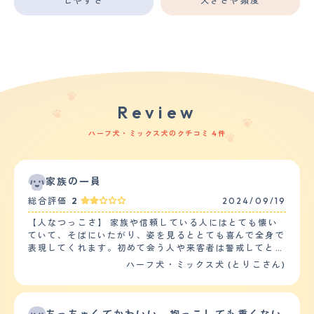
しやすさ
大きさや頻度
Review
ハーフ犬・ミックス犬のクチコミ 4件
家族の一員
総合評価
2
2024/09/19
【人なつっこさ】 家族や信頼している人にはとても懐い
ていて、そばにいたがり、姿を見るととても喜んで全身で
表現してくれます。初めて会う人や来客者は警戒してとて
も吠えて、噛みつこうとすることもあります。子どもも苦
ハーフ犬・ミックス犬 (とりこさん)
手で怖がり、散歩中に子どもの声が聞こえただけで尻尾が
丸まり、引き返そうとしたり立ち止まって動かなくなって
しまったり、一目散に逃げようとすることもあります。他
の犬とすれ違っても噛みつこうとしたり唸ったりすること