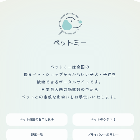
に大助かりです。夏になると抜け毛がすごくて家じゅう、
れてもらい馴染むことができたため安心した。受け入れ前
服じゅうワンちゃんの毛ばかりなのでコロコロや掃除する
後の家族や生活の変化については、散歩を通して運動する
のが大変になります。人を家にあまり招待できなくなりま
ことが増えたことや、家族の雰囲気が明るくなったこと、
す。 【総評】 私たちはワンちゃんに無縁でしたが一目惚
会話が増えたことがあげられる。普段からあまり運動しな
れでワンちゃんを購入しました。そして4人暮らしなのに
かったところから散歩を通して外に出るようになったり、
すごく狭いアパートに住んでいて紙タバコをずっと吸って
会話の内容の一つとしてペットの話題があることで明る
いて汚いお家だったので引っ越してワンちゃんも住めるア
く、会話を楽しむことができている。
パートにしましたし、紙タバコを止めることもできまし
た、うちのわんちゃんのおかげです。お家に来たばかりは
初めてのことでわからない事がたくさんあり心配でしたが
家族のみんなと打ち解ける事ができ今ではワンちゃんのお
かげで旦那との喧嘩もなくなり家族みんな仲良くやってい
ペットミーは全国の
ます。最初の頃のトイトレはとても大変で小さな子供がい
優良ペットショップからかわいい子犬・子猫を
るので外した時はお掃除するのが大変でしたし、トイレを
子供が触ったりするのでそれを防ぐ対策をするのも大変で
検索できるポータルサイトです。
した。いまは上手にトイレができるようになりました。人
日本最大級の掲載数の中から
間より覚えが早くてびっくりです。うちのワンちゃんはほ
ペットとの素敵な出会いをお手伝いいたします。
んとに繊細なのでなにかあるとすぐ下痢になってしまいま
す。なるべくワンちゃんに対するストレスを取り除いてあ
げようとしていますがそこが1番難しいところです。
ペット掲載のお申し込み
ペットのクチコミ
記事一覧
プライバシーポリシー