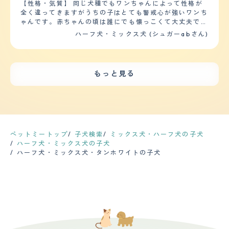
トできないので、料金も高くつきます。コストがかかるの
【性格・気質】 同じ犬種でもワンちゃんによって性格が
とっては大切な犬でとてもかわいいです。仕事や外出から
ことで改善した。また、大きないぼができたことがあり手
で、カットは2ヶ月に一度だけ、バリカンでできる限り短
全く違ってきますがうちの子はとても警戒心が強いワンち
帰ると、パァーッっと笑顔になるような表情で出迎えてく
術を行った。定期的な健康診断についても同様に特に必要
くしてもらいます。カット後は毛が無くてブルブル震えて
ゃんです。赤ちゃんの頃は誰にでも懐っこくて大丈夫でし
れ、どんな時もお座りして待っていてくれるのは嬉しいで
ないと考えている。 【運動の頻度】 散歩の回数は一日１
寒がるので、服を着せてあげます。 健康状態は、まだ4歳
たが少し成長した頃から初対面の人間も、わんちゃんもダ
ハーフ犬・ミックス犬 (シュガーabさん)
す。家族の会話のきっかけにもなりますし、散歩すること
回から２回行っている。長さについては朝の散歩では15分
ということもあって、特に問題はないです。子犬の時に3
メでした。とにかく吠えまくってどこかお出かけする時も
で家族も健康でいられます。高い犬を買うより、保護犬だ
ていど、夕方の散歩では30分ていど行っている。家のな
階の窓からジャンプして落ちて、身体中を手術したのです
大変でしたしお散歩する時も大変でした。今はワンちゃん
って可愛いことに代わりはありません。処分される犬を少
かでの運動量として、ボール遊びを行っているため適度に
が、片方の目が若干斜視ですが問題はないようです。
でいうともう成人している年齢なので少し落ち着いてきて
しでも減らしてほしいです。
運動を行っているといえる。 【毛の手入れ・シャンプー
【鳴き声】 小型犬なのであまり大きくはないです。でも
います。音にも敏感でおもちゃの音にもビビったりおもち
回数】 毛の長さはふわふわな長さで、質感（触り心地）
もっと見る
小型犬にありがちなキャンキャン声ではない。夜中に物音
ゃの人形にもビビっています。とくにインターホンが鳴る
もとてもふわふわしている。シャンプーはトリミングに行
や気配に反応して鳴かれると、やはりうるさくて眠ってい
とずっと吠えています。 【健康・寿命】 とくになんの問
く際に行ってもらっている程度なので２か月に一回程度で
るのに起こされてしまいます。近所迷惑も気になります
題もなく健康なワンちゃんでいます。でもとても繊細でデ
ある。ブラッシングは夕方の散歩の後に毎回行っているた
が、犬なので本能なので仕方ないですね。 【総評】 元々
リケートなワンちゃんなのでストレスがあるとすぐにお腹
め、頻度としては毎日行っている。抜け毛はあまりないも
は姪っ子の飼い犬で、姪っ子が地方の大学に進学して一人
を壊してしまい下痢をしてしまいます。過去に病気などは
のの、服にたまについていたり、撫でていると手に引っか
暮らしをするので犬は連れて行けないので、うちで引き取
一度もありませんでしたが避妊手術はさせましたがその時
かっている程度には抜け毛が生じている。カットの頻度は
った。子犬の頃から知っていた犬。子犬の時の可愛さは格
の元気の無さ過去1でした。 【運動の頻度】 すごく運動す
ペットミートップ
子犬検索
ミックス犬・ハーフ犬の子犬
シャンプーの頻度と同様で2か月に一回程度行っている。
別で、成犬になった今でも小さくて可愛くて(特に歩きか
るワンちゃんです。とにかく外が好きで散歩に行きたいと
ハーフ犬・ミックス犬の子犬
【総評】 この犬種の好きなところ、気に入っているとこ
たがよちよちしててかわいい。噛み癖があるのと、トイレ
ずっと吠えています。旦那が仕事に行く時も自分が行ける
ハーフ犬・ミックス犬・タンホワイトの子犬
ろはとても甘えん坊であること、人形のように毛並みがふ
のしつけを新しいうちでやり直さないといけなかったの
と勘違いし尻尾をふって喜びますが行けないとわかると家
わふわしており、触り心地が良いところなどがあげられ
は、もう子犬ではないので難しかった。噛み癖は仕方ない
の中で走り回って吠え出します。落ち着きがほんとにない
る。甘えん坊で人懐っこいためお客さんが来客されたとき
が、トイレのしつけは褒めまくってご褒美をあげる作戦で
ので大変です。 【毛の手入れ・シャンプー回数】 月1くら
によく吠えてしまうものの、そのあと近くで撫でてほしそ
何とかできた
いでシャンプーに通っています。「ローズマリー」という
うにのぞくなどとてもかわいい。出会いや第一印象として
お店でシャンプーやカットをしているのですがその時はす
はとてもまっすぐな目でこちらを見ていたことで一目ぼれ
ごくおりこうさんにしていると聞きます。そしてワンちゃ
してしまったことである。迎え入れの前後で不安だったこ
んのパックもしてくださりとてもサラサラで帰ってきてく
とは、家族の中に犬があまり好きではないものがいたので
れます。爪のケアもしてくださるのでそこのお店には本当
なじむことができるかどうかが不安であった。結果受け入