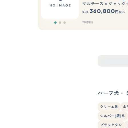
マルチーズ × ジャッ
360,800
円
価格:
税込
2時間前
ハーフ犬・
クリーム系
ホ
シルバー(銀)系
ブラックタン