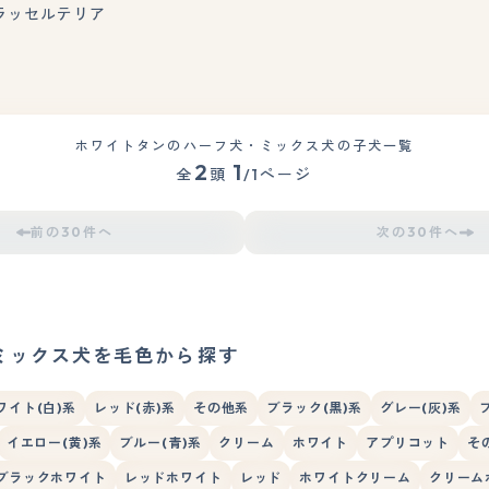
もっと見る
クラッセルテリア
ホワイトタンのハーフ犬・ミックス犬の子犬一覧
2
1
全
頭
/1ページ
前の30件へ
次の30件へ
ミックス犬を毛色から探す
ワイト(白)系
レッド(赤)系
その他系
ブラック(黒)系
グレー(灰)系
イエロー(黄)系
ブルー(青)系
クリーム
ホワイト
アプリコット
そ
ブラックホワイト
レッドホワイト
レッド
ホワイトクリーム
クリーム