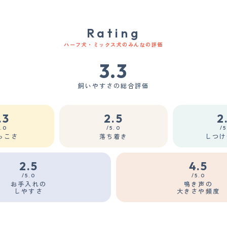
Rating
ハーフ犬・ミックス犬のみんなの評価
3.3
飼いやすさの総合評価
.3
2.5
2
5.0
/5.0
/5
っこさ
落ち着き
しつけ
2.5
4.5
/5.0
/5.0
お手入れの
鳴き声の
しやすさ
大きさや頻度