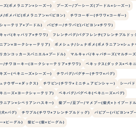
ーズ(ポメラニアン×シーズー)
プーズー/プーシーズ(プードル×シーズー)
メ/ポメパピ(ポメラニアン×パピヨン)
チワコーギー(チワワ×コーギー)
シャーテリア×プードル)
パピチー/チワパピ(パピヨン×チワワ)
キャバ(キャバリア×チワワ)
フレンチパグ/パグフレンチ(フレンチブルドック
ニアン×ヨークシャーテリア)
ポメシュナ/シュナポメ(ポメラニアン×シュナ
リカンコッカースパニエル×プードル)
マルキャバ/キャバチーズ(マルチーズ
ー/チワヨーキー(ヨークシャーテリア×チワワ)
ペキックス(ダックス×ペキニ
キズー(ペキニーズ×シーズー)
チワパグ/パグチー(チワワ×パグ)
ュナウザー×ダックス)
チワピン(チワワ×ミニチュアピンシャー)
シーパド
キニーズ×ヨークシャーテリア)
ペキパグ/パグペキ(ペキニーズ×パグ)
ラニアン×シベリアンハスキー)
柴プー/豆プー/マメプー(柴犬×トイプードル
柴犬×パグ)
チワブル(チワワ×フレンチブルドッグ)
パピプー(パピヨン×プ
ー×ビーグル)
柴ビー(柴×ビーグル)