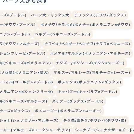
・ハーフ犬
から探す
ーズ×プードル)
ハーフ犬・ミックス犬
チワックス(チワワ×ダックス)
ー(チワワ×プードル)
ポメチワ/チワポメ/ポメチー(ポメラニアン×チワワ)
ニアン×プードル)
ペキプー(ペキニーズ×プードル)
ワ(チワワ×マルチーズ)
チワペキ/ペキチー/ペキチワ(チワワ×ペキニーズ)
ションフリーゼ×プードル)
ポメマル/マルポメ(ポメラニアン×マルチーズ)
キ(ペキニーズ×ポメラニアン)
チワズー/チワシーズ(チワワ×シーズー)
ポメ豆柴(ポメラニアン×柴犬)
マルズー/マルシーズ(マルチーズ×シーズー)
ドゥル(ゴールデン×プードル)
ポメックス(ポメラニアン×ダックス)
メラニアン×ビションフリーゼ)
キャバプー(キャバリア×プードル)
キ(ペキニーズ×マルチーズ)
ダップー(ダックス×プードル)
チーズ×ダックス)
ポメコーギー(ポメラニアン×コーギー)
シュナ(シュナウザー×マルチーズ)
チワ柴/柴チワ/チワシバ(チワワ×柴)
ーキー(マルチーズ×ヨークシャーテリア)
シュナプー(シュナウザー×プード