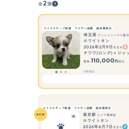
2
全
頭
マイクロチップ装着
ワクチン接種
親体重表示
埼玉県
ワンニャンハウス春
ホワイトタン
2026年2月9日
生まれ
チワワ(ロング) × ジ
110,000
円
価格:
税込
4時間前
マイクロチップ装着
ワクチン接種
親体重表示
東京都
NEW
コジマ国領店
ホワイトタン
2026年6月7日
生まれ