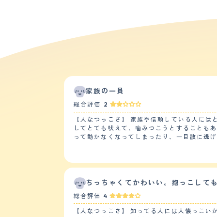
家族の一員
総合評価
2
【人なつっこさ】 家族や信頼している人には
してとても吠えて、噛みつこうとすることも
って動かなくなってしまったり、一目散に逃げよう
とても落ち着きがなく、特に散歩に行く時は
安心して横になりぐっすり寝ていることもありますが、物音がするとすぐに起きます。 
犬の雑種と言うことで元々しつけしにくいと
にいくこともできません。 【お手入れ】 毛がよく抜けて、年の半分は生え替わり期間なのではないかというくらいいつも抜け毛があります。なので、車で出かける
時もその度に掃除をしなければならず面倒です
ちっちゃくてかわいい。抱っこして
アの予防接種以外では病院にかかったことは
総合評価
4
うにしていますが、涼しいところで過ごしています。 【鳴き声】 お客さんや郵便屋さん、宅配の人などが来ると大きな声で吠えます。その
通りの人や動物に対して吠えることがあります。また
【人なつっこさ】 知ってる人には人懐っこい
譲り受けた、元々は捨て犬だった犬で、あま