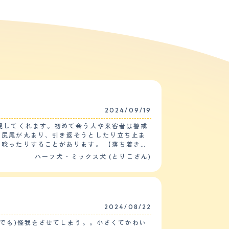
2024/09/19
現してくれます。初めて会う人や来客者は警戒
で尻尾が丸まり、引き返そうとしたり立ち止ま
ることがあります。 【落ち着き】
まったりして困ります。家族の近くにいる時は
ハーフ犬・ミックス犬 (とりこさん)
ていることができず、一緒に出かけるとトイレ
でシャンプーします。とても健康で、フィラリ
間くらいでよくなりました。最近は夏はつらそ
2024/08/22
です。 【総評】 保健所から
でも)怪我をさせてしまう。。小さくてかわい
でとてもかわいいです。仕事や外出から帰る