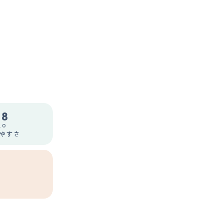
.8
.0
やすさ