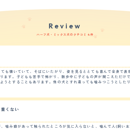
Review
ハーフ犬・ミックス犬のクチコミ 4件
とても懐いていて、そばにいたがり、姿を見るととても喜んで全身で表
あります。子どもも苦手で怖がり、散歩中に子どもの声が聞こえただけ
とすることもあります。他の犬とすれ違っても噛みつこうとしたり唸ったりす
喜んで飛び上がって体当たりしてきたり、飛びかかってきたり、鎖が絡
【しつけやすさ】 小さい頃はしつけ教室にもいったことがありますが、日本
言われました。おすわり、お手くらいはできますが、特に家以外で待っ
。カットはしたことありません。春から秋にかけては、月に1回ほど家
も重くない
ほぼありません。一度吐いたりして受診してお薬をもらいました。一週
他気になることがあると
、ご飯の時間が近づいたり散歩に行きたい時に高い声で鳴くこともあり、うるさい
が、噛み癖があって触られたところが気に入らないと、噛んで人(飼い主
り利口ではなくしつけも上手くできませんが、家族にとっては大切な犬