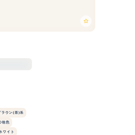
ブラウン(茶)系
の他色
ホワイト