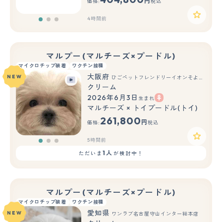
円
価格:
税込
4時間前
マルプー(マルチーズ×プードル)
マイクロチップ装着
ワクチン接種
大阪府
NEW
ひごペットフレンドリーイオンそよら海老江店
クリーム
2026年6月3日
生まれ
もっと見る
マルチーズ × トイプードル(トイ)
261,800
円
価格:
税込
5時間前
1人
ただいま
が検討中！
マルプー(マルチーズ×プードル)
マイクロチップ装着
ワクチン接種
愛知県
NEW
ワンラブ名古屋守山インター総本店