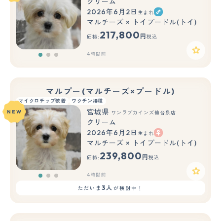
クリーム
2026年6月2日
生まれ
もっと見る
マルチーズ × トイプードル(トイ)
217,800
円
価格:
税込
4時間前
マルプー(マルチーズ×プードル)
マイクロチップ装着
ワクチン接種
宮城県
NEW
ワンラブカインズ仙台泉店
クリーム
2026年6月2日
生まれ
もっと見る
マルチーズ × トイプードル(トイ)
239,800
円
価格:
税込
4時間前
3人
ただいま
が検討中！