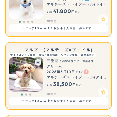
マルチーズ × トイプードル(トイ)
41,800
円
価格:
税込
5時間前
10人以上
ただいま
が検討中！人気急上昇中です！
マルプー(マルチーズ×プードル)
マイクロチップ装着
遺伝子検査情報
ワクチン接種
親体重表示
三重県
犬の家＆猫の里三重桑名店
クリーム
2026年3月10日
生まれ
もっと見る
もっと見る
マルチーズ × トイプードル(タイニー)
38,500
円
価格:
税込
5時間前
10人以上
ただいま
が検討中！人気急上昇中です！