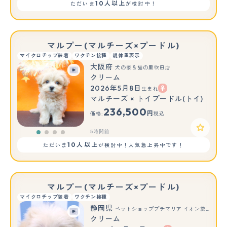
10人以上
ただいま
が検討中！
マルプー(マルチーズ×プードル)
マイクロチップ装着
ワクチン接種
親体重表示
大阪府
犬の家＆猫の里吹田店
クリーム
2026年5月8日
生まれ
マルチーズ × トイプードル(トイ)
236,500
円
価格:
税込
5時間前
10人以上
ただいま
が検討中！人気急上昇中です！
マルプー(マルチーズ×プードル)
マイクロチップ装着
ワクチン接種
静岡県
ペットショッププチマリア イオン袋井店
クリーム