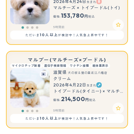
2026年4月24日
生まれ
マルチーズ × トイプードル(トイ)
153,780
円
価格:
税込
5時間前
10人以上
ただいま
が検討中！人気急上昇中です！
マルプー(マルチーズ×プードル)
マイクロチップ装着
遺伝子検査情報
ワクチン接種
親体重表示
滋賀県
犬の家＆猫の里近江八幡店
クリーム
2026年4月22日
生まれ
トイプードル(タイニー) × マルチーズ
214,500
円
価格:
税込
5時間前
10人以上
ただいま
が検討中！人気急上昇中です！