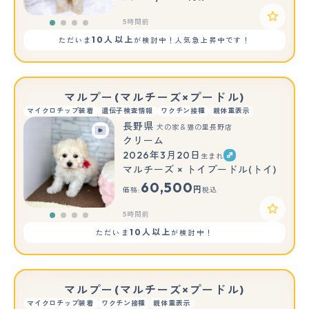
5時間前
10人以上
ただいま
が検討中！人気急上昇中です！
マルプー(マルチーズ×プードル)
マイクロチップ装着
遺伝子検査情報
ワクチン接種
親体重表示
長野県
犬の家＆猫の里長野店
クリーム
2026年3月20日
生まれ
マルチーズ × トイプードル(トイ)
60,500
円
価格:
税込
5時間前
10人以上
ただいま
が検討中！
マルプー(マルチーズ×プードル)
マイクロチップ装着
ワクチン接種
親体重表示