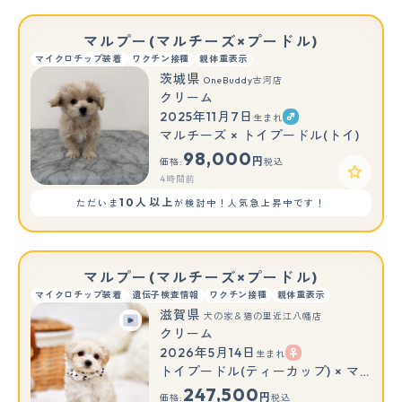
マルプー(マルチーズ×プードル)
マイクロチップ装着
ワクチン接種
親体重表示
茨城県
OneBuddy古河店
クリーム
2025年11月7日
生まれ
マルチーズ × トイプードル(トイ)
98,000
円
価格:
税込
4時間前
10人以上
ただいま
が検討中！人気急上昇中です！
マルプー(マルチーズ×プードル)
マイクロチップ装着
遺伝子検査情報
ワクチン接種
親体重表示
滋賀県
犬の家＆猫の里近江八幡店
クリーム
2026年5月14日
生まれ
トイプードル(ティーカップ) × マルチーズ
247,500
円
価格:
税込