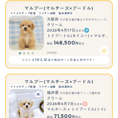
マルプー(マルチーズ×プードル)
マイクロチップ装着
ワクチン接種
親体重表示
大阪府
犬の家＆猫の里もりのみやキューズモールBASE店
クリーム
2026年4月17日
生まれ
トイプードル(タイニー) × マルチーズ
148,500
円
価格:
税込
5時間前
10人以上
ただいま
が検討中！人気急上昇中です！
マルプー(マルチーズ×プードル)
マイクロチップ装着
ワクチン接種
親体重表示
福井県
犬の家＆猫の里アミーゴ福井店
クリーム
2026年4月7日
生まれ
マルチーズ × トイプードル(トイ)
71,500
円
価格:
税込