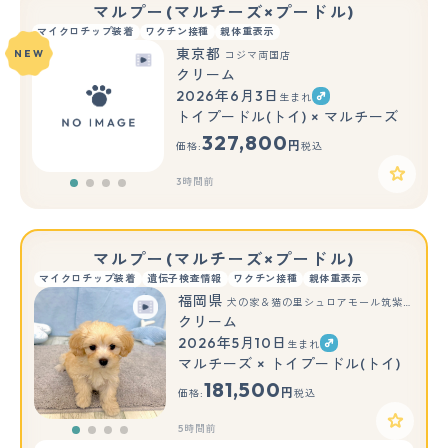
マルプー(マルチーズ×プードル)
マイクロチップ装着
ワクチン接種
親体重表示
東京都
NEW
コジマ両国店
クリーム
2026年6月3日
生まれ
トイプードル(トイ) × マルチーズ
327,800
円
価格:
税込
3時間前
マルプー(マルチーズ×プードル)
マイクロチップ装着
遺伝子検査情報
ワクチン接種
親体重表示
福岡県
犬の家＆猫の里シュロアモール筑紫野店
クリーム
2026年5月10日
生まれ
マルチーズ × トイプードル(トイ)
181,500
円
価格:
税込
5時間前