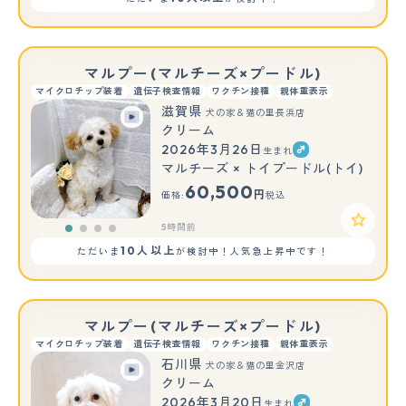
マルプー(マルチーズ×プードル)
マイクロチップ装着
遺伝子検査情報
ワクチン接種
親体重表示
滋賀県
犬の家＆猫の里長浜店
クリーム
2026年3月26日
生まれ
マルチーズ × トイプードル(トイ)
60,500
円
価格:
税込
5時間前
10人以上
ただいま
が検討中！人気急上昇中です！
マルプー(マルチーズ×プードル)
マイクロチップ装着
遺伝子検査情報
ワクチン接種
親体重表示
石川県
犬の家＆猫の里金沢店
クリーム
2026年3月20日
生まれ