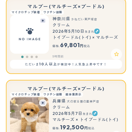
マルプー(マルチーズ×プードル)
マイクロチップ装着
ワクチン接種
神奈川県
かねだい東戸塚店
クリーム
2026年5月10日
生まれ
トイプードル(トイ) × マルチーズ
69,801
円
価格:
税込
5時間前
10人以上
ただいま
が検討中！人気急上昇中です！
マルプー(マルチーズ×プードル)
マイクロチップ装着
ワクチン接種
親体重表示
兵庫県
犬の家＆猫の里神戸店
クリーム
2026年5月7日
生まれ
マルチーズ × トイプードル(トイ)
192,500
円
価格:
税込