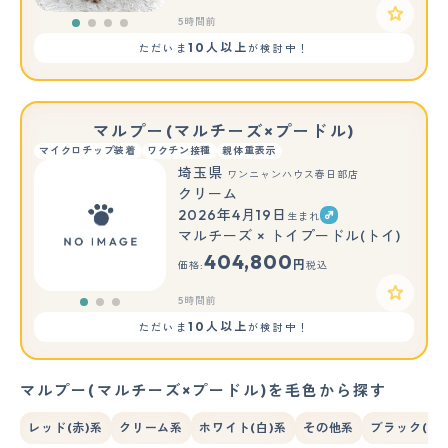
5時間前
10人以上
ただいま
が検討中！
マルプー(マルチーズ×プードル)
マイクロチップ装着
ワクチン接種
親体重表示
埼玉県
ワンニャンハウス春日部店
クリーム
2026年4月19日
生まれ
もっと見る
マルチーズ × トイプードル(トイ)
404,800
円
価格:
税込
5時間前
10人以上
ただいま
が検討中！
マルプー(マルチーズ×プードル)を毛色から探す
レッド(赤)系
クリーム系
ホワイト(白)系
その他系
ブラック(黒)