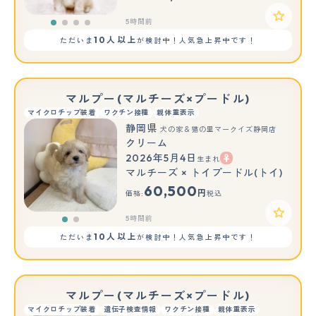
5時間前
10人以上
ただいま
が検討中！人気急上昇中です！
マルプー(マルチーズ×プードル)
マイクロチップ装着
ワクチン接種
親体重表示
静岡県
犬の家＆猫の里マークイズ静岡店
クリーム
2026年5月4日
生まれ
もっと見る
マルチーズ × トイプードル(トイ)
60,500
円
価格:
税込
5時間前
10人以上
ただいま
が検討中！人気急上昇中です！
マルプー(マルチーズ×プードル)
マイクロチップ装着
遺伝子検査情報
ワクチン接種
親体重表示