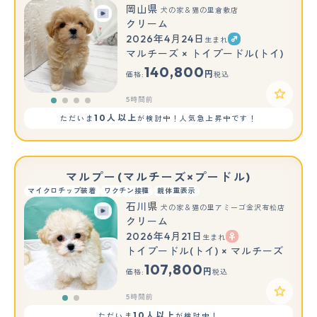
岡山県
犬の家＆猫の里倉敷店
クリーム
2026年4月24日
生まれ
マルチーズ × トイプードル(トイ)
140,800
円
価格:
税込
5時間前
10人以上
ただいま
が検討中！人気急上昇中です！
マルプー(マルチーズ×プードル)
マイクロチップ装着
ワクチン接種
親体重表示
石川県
犬の家＆猫の里アミーゴ金沢有松店
クリーム
2026年4月21日
生まれ
もっと見る
トイプードル(トイ) × マルチーズ
107,800
円
価格:
税込
5時間前
10人以上
ただいま
が検討中！