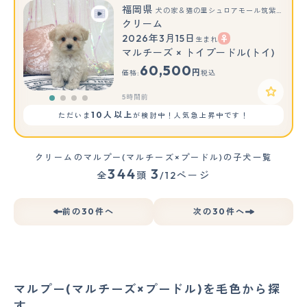
福岡県
犬の家＆猫の里シュロアモール筑紫野店
クリーム
2026年3月15日
生まれ
マルチーズ × トイプードル(トイ)
60,500
円
価格:
税込
5時間前
10人以上
ただいま
が検討中！人気急上昇中です！
クリームのマルプー(マルチーズ×プードル)の子犬一覧
344
3
全
頭
/12ページ
前の30件へ
次の30件へ
マルプー(マルチーズ×プードル)を毛色から探
す