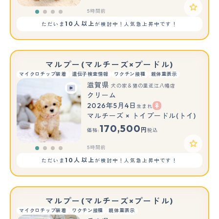
5時間前
10人以上
ただいま
が検討中！人気急上昇中です！
マルプー(マルチーズ×プードル)
マイクロチップ装着
遺伝子検査情報
ワクチン接種
親体重表示
滋賀県
犬の家＆猫の里近江八幡店
クリーム
2026年5月4日
生まれ
マルチーズ × トイプードル(トイ)
170,500
円
価格:
税込
5時間前
10人以上
ただいま
が検討中！人気急上昇中です！
マルプー(マルチーズ×プードル)
マイクロチップ装着
ワクチン接種
親体重表示