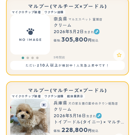
マルプー(マルチーズ×プードル)
マイクロチップ装着
ワクチン接種
奈良県
マルエスペット 富雄店
クリーム
2026年5月2日
生まれ
305,800
円
価格:
税込
5時間前
10人以上
ただいま
が検討中！人気急上昇中です！
マルプー(マルチーズ×プードル)
マイクロチップ装着
ワクチン接種
親体重表示
兵庫県
犬の家＆猫の里ゆめタウン姫路店
クリーム
2026年5月16日
生まれ
トイプードル(タイニー) × マルチーズ
228,800
円
価格:
税込