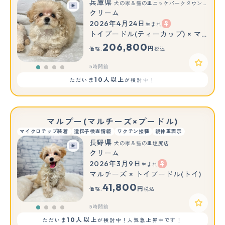
兵庫県
犬の家＆猫の里ニッケパークタウン加古川店
クリーム
2026年4月24日
生まれ
トイプードル(ティーカップ) × マルチーズ
206,800
円
価格:
税込
5時間前
10人以上
ただいま
が検討中！
マルプー(マルチーズ×プードル)
マイクロチップ装着
遺伝子検査情報
ワクチン接種
親体重表示
長野県
犬の家＆猫の里塩尻店
クリーム
2026年3月9日
生まれ
マルチーズ × トイプードル(トイ)
41,800
円
価格:
税込
5時間前
10人以上
ただいま
が検討中！人気急上昇中です！