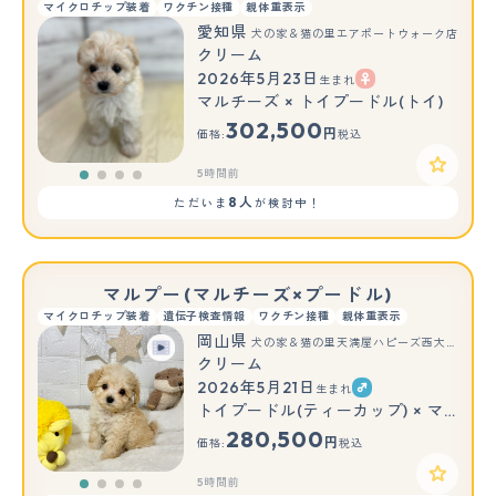
マイクロチップ装着
ワクチン接種
親体重表示
愛知県
犬の家＆猫の里エアポートウォーク店
クリーム
2026年5月23日
生まれ
マルチーズ × トイプードル(トイ)
302,500
円
価格:
税込
5時間前
8人
ただいま
が検討中！
マルプー(マルチーズ×プードル)
マイクロチップ装着
遺伝子検査情報
ワクチン接種
親体重表示
岡山県
犬の家＆猫の里天満屋ハピーズ西大寺モール店
クリーム
2026年5月21日
生まれ
トイプードル(ティーカップ) × マルチーズ
280,500
円
価格:
税込
5時間前