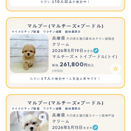
10人以上
ただいま
が検討中！
マルプー(マルチーズ×プードル)
マイクロチップ装着
ワクチン接種
親体重表示
兵庫県
犬の家＆猫の里ゆめタウン姫路店
クリーム
2026年5月19日
生まれ
マルチーズ × トイプードル(トイ)
261,800
円
価格:
税込
5時間前
7人
ただいま
が検討中！人気急上昇中です！
マルプー(マルチーズ×プードル)
マイクロチップ装着
ワクチン接種
親体重表示
兵庫県
犬の家＆猫の里カナート西神戸店
クリーム
2026年5月15日
生まれ