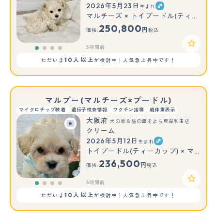
2026年5月23日
生まれ
マルチーズ × トイプードル(ティーカップ)
250,800
円
価格:
税込
5時間前
10人以上
ただいま
が検討中！人気急上昇中です！
マルプー(マルチーズ×プードル)
マイクロチップ装着
遺伝子検査情報
ワクチン接種
親体重表示
大阪府
犬の家＆猫の里そよら東岸和田店
クリーム
2026年5月12日
生まれ
トイプードル(ティーカップ) × マルチーズ
236,500
円
価格:
税込
5時間前
10人以上
ただいま
が検討中！人気急上昇中です！