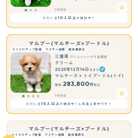
5時間前
10人以上
ただいま
が検討中！
マルプー(マルチーズ×プードル)
マイクロチップ装着
ワクチン接種
親体重表示
三重県
ワンニャンハウス名張店
クリーム
2025年12月14日
生まれ
マルチーズ × トイプードル(トイ)
283,800
円
価格:
税込
5時間前
10人以上
ただいま
が検討中！人気急上昇中です！
マルプー(マルチーズ×プードル)
マイクロチップ装着
ワクチン接種
親体重表示