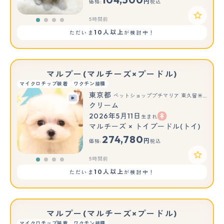
円
価格:
税込
5時間前
10人以上
ただいま
が検討中！
マルプー(マルチーズ×プードル)
マイクロチップ装着
ワクチン接種
東京都
ペットショッププチマリア 東久留米店
クリーム
2026年5月11日
生まれ
マルチーズ × トイプードル(トイ)
274,780
円
価格:
税込
5時間前
10人以上
ただいま
が検討中！
マルプー(マルチーズ×プードル)
マイクロチップ装着
ワクチン接種