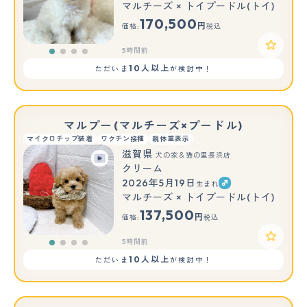
マルチーズ × トイプードル(トイ)
170,500
円
価格:
税込
5時間前
10人以上
ただいま
が検討中！
マルプー(マルチーズ×プードル)
マイクロチップ装着
ワクチン接種
親体重表示
滋賀県
犬の家＆猫の里長浜店
クリーム
2026年5月19日
生まれ
マルチーズ × トイプードル(トイ)
137,500
円
価格:
税込
5時間前
10人以上
ただいま
が検討中！