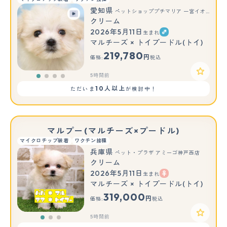
愛知県
ペットショッププチマリア 一宮イオンモール木曽川キリオ店
クリーム
2026年5月11日
生まれ
マルチーズ × トイプードル(トイ)
219,780
円
価格:
税込
5時間前
10人以上
ただいま
が検討中！
マルプー(マルチーズ×プードル)
マイクロチップ装着
ワクチン接種
兵庫県
ペット・プラザ アミーゴ神戸西店
クリーム
2026年5月11日
生まれ
もっと見る
マルチーズ × トイプードル(トイ)
319,000
円
価格:
税込
5時間前