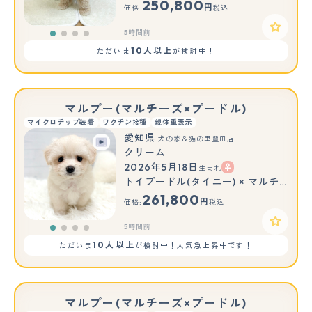
250,800
円
価格:
税込
5時間前
10人以上
ただいま
が検討中！
マルプー(マルチーズ×プードル)
マイクロチップ装着
ワクチン接種
親体重表示
愛知県
犬の家＆猫の里豊田店
クリーム
2026年5月18日
生まれ
トイプードル(タイニー) × マルチーズ
261,800
円
価格:
税込
5時間前
10人以上
ただいま
が検討中！人気急上昇中です！
マルプー(マルチーズ×プードル)