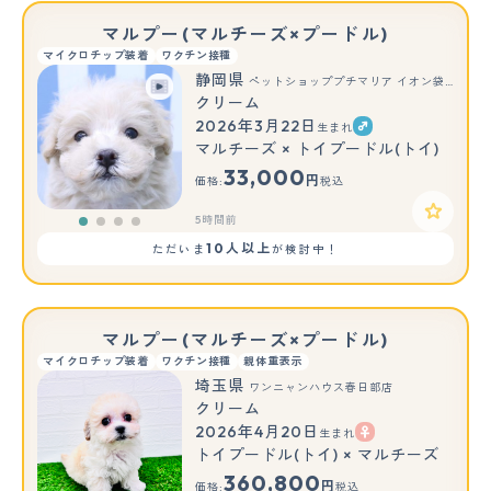
マルプー(マルチーズ×プードル)
マイクロチップ装着
ワクチン接種
静岡県
ペットショッププチマリア イオン袋井店
クリーム
2026年3月22日
生まれ
マルチーズ × トイプードル(トイ)
33,000
円
価格:
税込
5時間前
10人以上
ただいま
が検討中！
マルプー(マルチーズ×プードル)
マイクロチップ装着
ワクチン接種
親体重表示
埼玉県
ワンニャンハウス春日部店
クリーム
2026年4月20日
生まれ
もっと見る
トイプードル(トイ) × マルチーズ
360,800
円
価格:
税込