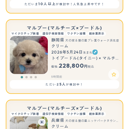
10人以上
ただいま
が検討中！人気急上昇中です！
マルプー(マルチーズ×プードル)
マイクロチップ装着
遺伝子検査情報
ワクチン接種
親体重表示
静岡県
犬の家＆猫の里プレ葉ウォーク浜北店
クリーム
2026年5月24日
生まれ
トイプードル(タイニー) × マルチーズ
228,800
円
価格:
税込
5時間前
5人
ただいま
が検討中！
マルプー(マルチーズ×プードル)
マイクロチップ装着
遺伝子検査情報
ワクチン接種
親体重表示
兵庫県
犬の家＆猫の里ニッケパークタウン加古川店
クリーム