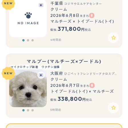
千葉県
NEW
コジマウエルケアセンター
クリーム
2026年6月8日
生まれ
もっと見る
マルチーズ × トイプードル(トイ)
371,800
円
価格:
税込
4時間前
マルプー(マルチーズ×プードル)
マイクロチップ装着
ワクチン接種
大阪府
NEW
ひごペットフレンドリーアクロスプラザ住之江店
クリーム
2026年6月7日
生まれ
もっと見る
トイプードル(トイ) × マルチーズ
338,800
円
価格:
税込
5時間前