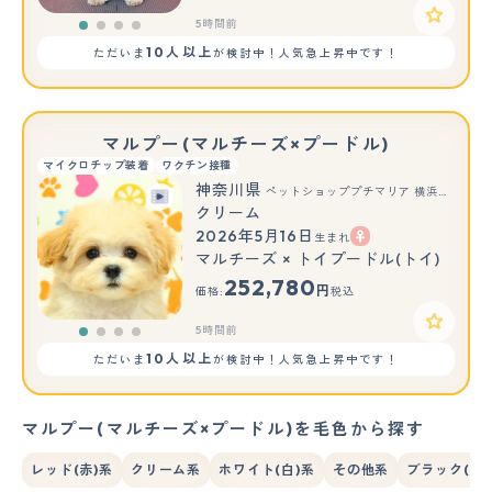
5時間前
10人以上
ただいま
が検討中！人気急上昇中です！
マルプー(マルチーズ×プードル)
マイクロチップ装着
ワクチン接種
神奈川県
ペットショッププチマリア 横浜永田台店
クリーム
2026年5月16日
生まれ
マルチーズ × トイプードル(トイ)
252,780
円
価格:
税込
5時間前
10人以上
ただいま
が検討中！人気急上昇中です！
マルプー(マルチーズ×プードル)を毛色から探す
レッド(赤)系
クリーム系
ホワイト(白)系
その他系
ブラック(黒)