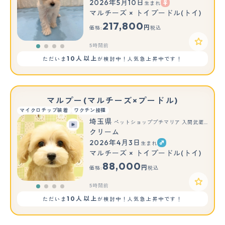
2026年5月10日
生まれ
マルチーズ × トイプードル(トイ)
217,800
円
価格:
税込
5時間前
10人以上
ただいま
が検討中！人気急上昇中です！
マルプー(マルチーズ×プードル)
マイクロチップ装着
ワクチン接種
埼玉県
ペットショッププチマリア 入間武蔵藤沢店
クリーム
2026年4月3日
生まれ
マルチーズ × トイプードル(トイ)
88,000
円
価格:
税込
5時間前
10人以上
ただいま
が検討中！人気急上昇中です！