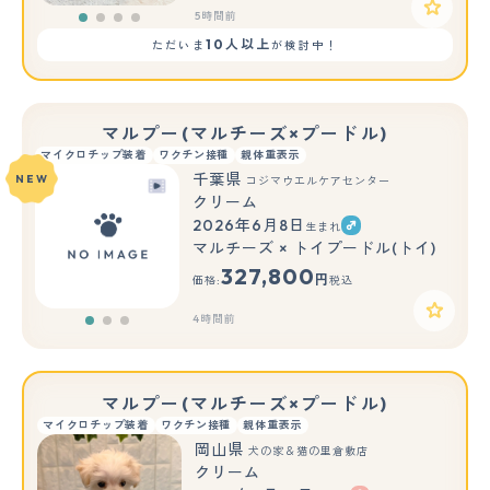
5時間前
10人以上
ただいま
が検討中！
マルプー(マルチーズ×プードル)
マイクロチップ装着
ワクチン接種
親体重表示
千葉県
NEW
コジマウエルケアセンター
クリーム
2026年6月8日
生まれ
もっと見る
マルチーズ × トイプードル(トイ)
327,800
円
価格:
税込
4時間前
マルプー(マルチーズ×プードル)
マイクロチップ装着
ワクチン接種
親体重表示
岡山県
犬の家＆猫の里倉敷店
クリーム