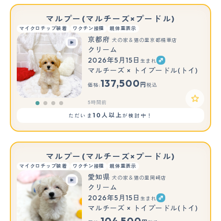
マルプー(マルチーズ×プードル)
マイクロチップ装着
ワクチン接種
親体重表示
京都府
犬の家＆猫の里京都精華店
クリーム
2026年5月15日
生まれ
マルチーズ × トイプードル(トイ)
137,500
円
価格:
税込
5時間前
10人以上
ただいま
が検討中！
マルプー(マルチーズ×プードル)
マイクロチップ装着
ワクチン接種
親体重表示
愛知県
犬の家＆猫の里岡崎店
クリーム
2026年5月15日
生まれ
マルチーズ × トイプードル(トイ)
104,500