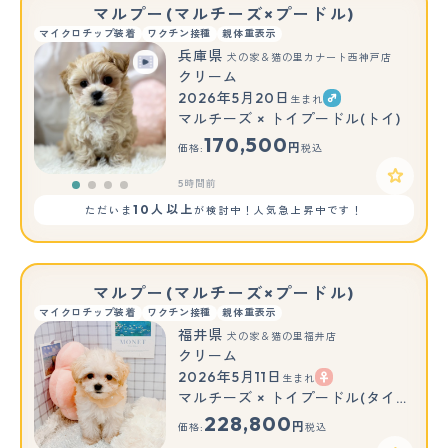
マルプー(マルチーズ×プードル)
マイクロチップ装着
ワクチン接種
親体重表示
兵庫県
犬の家＆猫の里カナート西神戸店
クリーム
2026年5月20日
生まれ
マルチーズ × トイプードル(トイ)
170,500
円
価格:
税込
5時間前
10人以上
ただいま
が検討中！人気急上昇中です！
マルプー(マルチーズ×プードル)
マイクロチップ装着
ワクチン接種
親体重表示
福井県
犬の家＆猫の里福井店
クリーム
2026年5月11日
生まれ
マルチーズ × トイプードル(タイニー)
228,800
円
価格:
税込