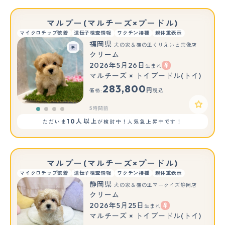
マルプー(マルチーズ×プードル)
マイクロチップ装着
遺伝子検査情報
ワクチン接種
親体重表示
福岡県
犬の家＆猫の里くりえいと宗像店
クリーム
2026年5月26日
生まれ
マルチーズ × トイプードル(トイ)
283,800
円
価格:
税込
5時間前
10人以上
ただいま
が検討中！人気急上昇中です！
マルプー(マルチーズ×プードル)
マイクロチップ装着
遺伝子検査情報
ワクチン接種
親体重表示
静岡県
犬の家＆猫の里マークイズ静岡店
クリーム
2026年5月25日
生まれ
マルチーズ × トイプードル(トイ)