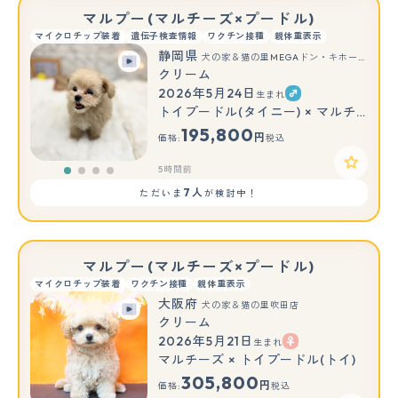
マルプー(マルチーズ×プードル)
マイクロチップ装着
遺伝子検査情報
ワクチン接種
親体重表示
静岡県
犬の家＆猫の里MEGAドン・キホーテ袋井店
クリーム
2026年5月24日
生まれ
トイプードル(タイニー) × マルチーズ
195,800
円
価格:
税込
5時間前
7人
ただいま
が検討中！
マルプー(マルチーズ×プードル)
マイクロチップ装着
ワクチン接種
親体重表示
大阪府
犬の家＆猫の里吹田店
クリーム
2026年5月21日
生まれ
マルチーズ × トイプードル(トイ)
305,800
円
価格:
税込