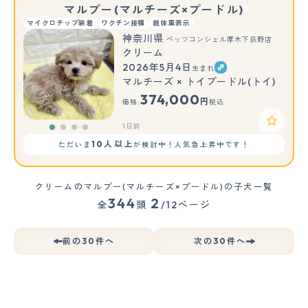
マルプー(マルチーズ×プードル)
マイクロチップ装着
ワクチン接種
親体重表示
神奈川県
ペッツコンシェル厚木下荻野店
クリーム
2026年5月4日
生まれ
マルチーズ × トイプードル(トイ)
374,000
円
価格:
税込
1日前
10人以上
ただいま
が検討中！人気急上昇中です！
クリームのマルプー(マルチーズ×プードル)の子犬一覧
344
2
全
頭
/12ページ
前の30件へ
次の30件へ