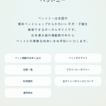
なので、散歩に行っても必ず声を掛けてもらえます。なの
で、とても飼育しやすい犬だと思います。ペットショップ
で売れ残りだったのか、とても寂しそうにゲージの中に居
たのがとても印象的でしたが、今は毎日元気いっぱい楽し
ペットミーは全国の
く暮らしています。私が悲しんでいると、そっと近くに来
優良ペットショップからかわいい子犬・子猫を
て、膝の上に乗って慰めてくれているかのようにじっとし
ていてくれます。
検索できるポータルサイトです。
日本最大級の掲載数の中から
ペットとの素敵な出会いをお手伝いいたします。
ペット掲載のお申し込み
ペットのクチコミ
記事一覧
プライバシーポリシー
利用規約
当サイトへのリンクについて
運用会社