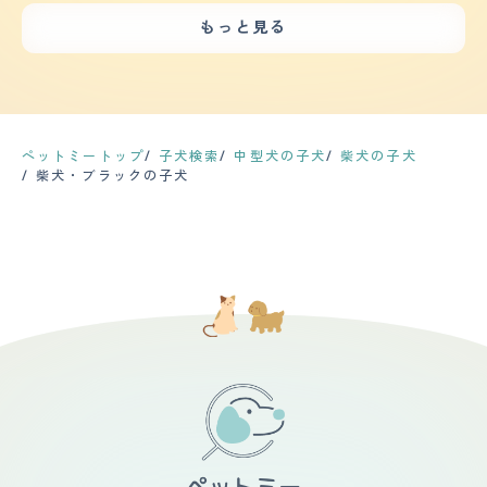
安だったこと：迎え入れ直後はトイレトレーニングで苦戦
多いです。 【お手入れ】 柴犬なので見た目の毛が短く感
ので、出たい時は鳴けばいいと学習してしまって困ってい
屋さんにはかなり吠えてしまいます。今は慣れたのか、郵
しました。体をかゆがって毛が抜けたりしてアトピー正皮
じますが意外と長いです。質感は柔らかいというよりは結
もっと見る
る。 【総評】 白柴が生まれたと聞いて、飼うことになっ
便屋さんにはヘルメットを被っていても吠えなくなりまし
膚炎のための治療で通院中は不安でした。 ・迎え入れ前
構しっかりした毛だと思います。 シャンプーは月1度出来
た。柴犬は飼い主に忠実で、躾などはしやすい。帰るたび
た。 【落ち着き】 とても穏やかで家の中で騒いだり、走
後の家族や生活の変化など：犬ファーストの毎日。生活リ
たら良い方です。水が嫌いなのでなかなかさせてもらえず
に喜んでくれて、こちらとしては家に帰るのが楽しみにな
り回ったりすることはほとんどありません。 他の犬が吠
ズムも、外出先・外出頻度もガラリと変わりました。
困ります。抜け毛に関しては、毛の生え変わりの時期にび
る。吠えて近所迷惑になるかなと思ったが、意外にも吠え
えていても、興味のない時は一緒に吠えたりする事もあり
っくりするほど抜けます。1枚毛皮を脱ぐようにごっそり
ず、クンクンとなくぐらいで、構ってほしいと理由は定か
ませんが、散歩に連れてってもらえる時だけは、嬉しいの
と抜けるので毎回大変だなぁと感じています。 健康問題
だから、なんとかなる。散歩も楽しみになり、たくさん散
かすごく高くジャンプをします。 【しつけやすさ】 最低
は特に問題なく過ごしていますが、外で飼っているため夏
歩するので、自身が痩せてきた傾向にあるのは、犬のおか
限必要なしつけは自宅で行いました。 物覚えが良く、ト
ペットミートップ
子犬検索
中型犬の子犬
柴犬の子犬
場の蚊には気をつけています。 【鳴き声】 鳴き声はほと
げ。ご飯をたくさん食べるので、ドッグフードの消費量は
イレは直ぐに覚えてくれたので、すごく助かりました。お
柴犬・ブラックの子犬
んど気にならないくらいあまり鳴きません。性格にもよる
すごい。
座りやお手なども比較的スムーズに覚えたと思います。
と思いますが、無駄吠えも一切なく、郵便屋さんや宅配業
あとは、警察犬訓練所に行き訓練を受けさせました。
者の方には少し吠えることもありますが家族が出てきて対
【お手入れ】 毛は短いので、毎日散歩の時に1回のブラッ
応していればその間吠えることもありません。鳴き声も控
シングで済みます。生え替わりの時期は毛玉のようになる
えめです。 【総評】 顔が好きです。また家族だけに懐っ
ので、日に何度かブラッシングをします。水が好きなの
こいところが可愛いです。賢いところ、表情で思ってるこ
で、夏はお風呂に入るので、ついでにシャンプーをします
とがわかるところも面白いなぁと感じています。 第一印
が、冬は寒いのでトリミングに連れて行きます。そこまで
象は綺麗な顔のおっとり大人しい子だなぁと思いました。
カットはしませんが、数ヶ月に一度、爪や歯磨きなどのケ
不安だったことは特にはありません。ただ子犬のうちはト
アをしてもらいます。顔周りは自宅でシャンプーするのが
イレを教えたりしつけをしたり少しずつ生活に慣らすのに
難しいので、そこも一緒にきれいにしてもらっています。
手がかかるなぁという印象でした。生活に慣れてからは特
【鳴き声】 甲高い声ですが、無駄吠えをあまりしないの
に困ったことはありませんが、旅行などで家を空けること
で困ったりはしていません。 外に出てトイレをしたい時
ができないので旅行には行きづらくなりました。
に吠えますが、それほど大きな声で鳴く訳ではないです。
夜中に鳴くこともないので、ご近所に迷惑はあまりかけて
はいないと思います。 【総評】 犬種がそうなのか、とて
も我慢強い犬です。でも、人懐こく、優しい穏やかな性格