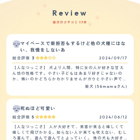
Review
柴犬のクチコミ 17件
マイペースで柴拒否もするけど他の犬種にはな
い、我慢をしないあ
総合評価
3
2024/09/17
【人なつっこさ】 犬より人間、特に女の人が好きな甘え
ん坊の性格です。小さい子どもはあまり好きじゃないの
か、怖いのかどちらかわかりませんがガウと小さい声で鳴
いて撫でたいと近寄ってきた女の子を泣かせたことがあり
柴犬 (56mamaさん)
ます。基本的に柴犬の割に温厚な性格なので噛みついたり
はしません。他の犬についてはお友達のプードルが大好き
です。犬種が同じ柴犬はあまり興味がないらしく、プード
ルやマルチーズ、チワワなど洋風のワンちゃんが好きで
死ぬほど可愛い
す。パグは相性があまりよくないようです。 【落ち着
総合評価
5
2024/06/12
き】 しつけてないのにわりと度胸があるのか外出先では
落ち着いています。他の犬に吠えたりしません。ただ唯
【人なつっこさ】 人が大好きで、来客が来ると嬉しくて
一、食べ物が絡むと人一倍落ち着きがなくなります。とて
嬉しくて飛びかかる。知らない人が来ても吠えない、むし
も食いしん坊で食への執着がすごいです。あと強いていえ
ろ喜んで、遊んで遊んでとよっていく。 他の犬も大好き