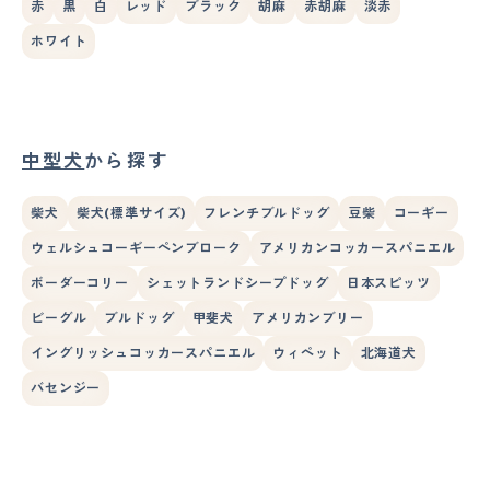
赤
黒
白
レッド
ブラック
胡麻
赤胡麻
淡赤
ホワイト
中型犬
から探す
柴犬
柴犬(標準サイズ)
フレンチブルドッグ
豆柴
コーギー
ウェルシュコーギーペンブローク
アメリカンコッカースパニエル
ボーダーコリー
シェットランドシープドッグ
日本スピッツ
ビーグル
ブルドッグ
甲斐犬
アメリカンブリー
イングリッシュコッカースパニエル
ウィペット
北海道犬
バセンジー