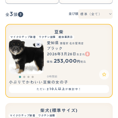
3
並び順
全
頭
豆柴
マイクロチップ装着
ワクチン接種
親体重表示
愛知県
猫福家 名古屋南店
ブラック
2026年3月26日
生まれ
253,000
円
価格:
税込
0時間前
小ぶりでかわいい豆柴の女の子
10人以上
ただいま
が検討中！
柴犬(標準サイズ)
マイクロチップ装着
ワクチン接種