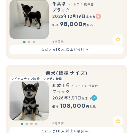
千葉県
ペットアミ 館山店
ブラック
2025年12月19日
生まれ
もっと見る
98,000
円
価格:
税込
6時間前
10人以上
ただいま
が検討中！
柴犬(標準サイズ)
マイクロチップ装着
ワクチン接種
和歌山県
ペットアミ 那賀店
ブラック
2026年3月1日
生まれ
108,000
円
価格:
税込
6時間前
10人以上
ただいま
が検討中！