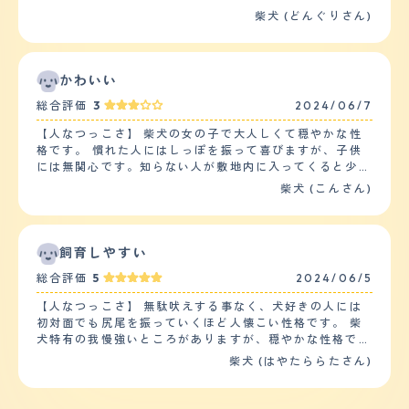
ば打ち上げ花火の音と太鼓の音は嫌がります。 【しつけ
で、散歩中には、他の犬にちょっかいをかける。 一緒に
柴犬 (どんぐりさん)
やすさ】 日常的な訓練やしつけについては簡単なことし
飼っている他の犬に遊んで欲しくて自分からやっていく
かできていません。お手お座りがギリギリ気が向いたらや
が、残念なことに他の柴犬には嫌われているため相手にさ
ってくれます。散歩を嫌がるので回数は多くて二日に一
れない、吠えられる。けれども、負けずにかまってかまっ
回、長さは行き先にもよりますが30分弱です。家の中で
てと近づいていくので、相性は良いかと思う。子供とも相
かわいい
走り回って遊ぶことは一日一回あります。 【お手入れ】
性は良い印象。 【落ち着き】 人がいない時や話し声が聞
・毛の長さや質感：短毛・ダブルコート・固い直毛・毛量
総合評価
3
2024/06/7
こえない時は、1人で静かに過ごしている。誰か来たり、
多いです。 ・シャンプーやブラッシングの頻度、抜け毛
外で話し声が聞こえたら、ソワソワしながら、部屋中を歩
の状況：サロンで月1、自宅で月1シャンプーをしていま
【人なつっこさ】 柴犬の女の子で大人しくて穏やかな性
き回る。夜の寝る時間は自分で気づいているようで、夜は
す。ブラッシングは毎日。季節の変わり目の換毛期の抜け
格です。 慣れた人にはしっぽを振って喜びますが、子供
ちゃんと大人しく寝ている。 【しつけやすさ】 おてやお
毛はすごい多いです。 ・カット：サロンでお尻の周りを
には無関心です。知らない人が敷地内に入ってくると少し
すわり、ふせ、待ては簡単に覚えたが、家のものや手を噛
たまにカットしてもらう程度です。 ・特定の健康問題：
吠えることがありますが無駄に吠えたりすることはありま
柴犬 (こんさん)
みまくる。噛んだらすぐ檻に入れて、相手にしません、と
お腹が弱くて下痢気味です。慢性的疾患はアトピー正皮膚
せん。 控えめな性格なので自分から寄っていくことは少
しつけているが、未だに噛み癖はなおらない。散歩は朝晩
炎があります。アレルギーがある食べ物を食べないことで
ないですが可愛がってくれるひとをわかっているので特定
2回。朝は約1時間ぐらい散歩している。 【お手入れ】 毛
対策しています。 【鳴き声】 無駄吠えなどもしませんし
の人には甘えてくることも多くかわいいです。 他のペッ
はよく抜ける。白の毛なので床は毛だらけになる。季節の
あまり鳴きません。ご飯の準備をしているときに我慢でき
トに対しても同じく好意的な相手にはいいのですが、それ
飼育しやすい
変わり目など、抜ける季節はかなり抜けて、コロコロが欠
ないのか鳴きます。甘えた声で鳴くのでそれほど大きい声
以外だど無関心といったら感じです。 【落ち着き】 とて
かせない。シャンプーは月1回ほど自宅でしている。柴は
総合評価
5
2024/06/5
ではないと思います。たまに寝ているときに近づいたり体
も落ち着いています。 子犬の頃は家族がいると喜んで、
トリミングやカットがいらないので、コスパ的には、とて
が触れるとびっくりして吠えたりすることがあります。
大暴れすることもありましたが成犬になるにつれ落ち着き
も良いが、可愛すぎて素人のシャンプーは嫌だろうなと3
【人なつっこさ】 無駄吠えする事なく、犬好きの人には
【総評】 ・この犬種の好きなところ、気にいっていると
ました。 散歩も落ち着いてできますし、散歩中に子供や
ヶ月に一回はペットサロンでのシャンプーに連れて行く。
初対面でも尻尾を振っていくほど人懐こい性格です。 柴
ころ：体形のフォルム、顔、毛色見た目すべてが好き。単
他の犬がいても興奮することなく穏やかにしています。
ペットサロンでのシャンプーは気持ちよさそうにしてい
犬特有の我慢強いところがありますが、穏やかな性格で、
純で不器用でちょっとどんくさい可愛いところがお気に入
【しつけやすさ】 最低限必要なのはトイレと待てだと思
て、素人とは犬も感じ方が違うのだなと思った。 【鳴き
人にも犬にも優しい子です。 知り合いの犬とは、常に全
柴犬 (はやたららたさん)
りです。 ・この犬種との出会い、第一印象など：ペット
います。 散歩は1日1?2回程度、30分くらいです。 散歩
声】 吠えたりはしない。メスというのもあると思う。一
力で走り遊びます。特段、喧嘩もせず穏やかな性格の犬で
ショップでひとめぼれでした。他のどの犬より餌を食べる
が好きなので気候の良い時期は朝と夕方に2回行きます。
緒に飼っているオスは頻繁に吠える。かまって欲しい時や
すが、ヘルメットや被り物を被っている人にはかなり警戒
早さが早すぎるのが印象的でした。 ・迎え入れ前後の不
冬は朝晩は寒いので昼間の暖かい時間に1回になることが
檻から出して欲しい時はクンクン泣いてくる。それで出す
心を抱くようで、いつも申し訳ないと思うのですが、郵便