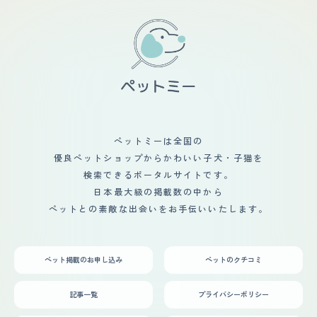
イレを教えたりしつけをしたり少しずつ生活に慣らすのに
難しいので、そこも一緒にきれいにしてもらっています。
手がかかるなぁという印象でした。生活に慣れてからは特
【鳴き声】 甲高い声ですが、無駄吠えをあまりしないの
に困ったことはありませんが、旅行などで家を空けること
で困ったりはしていません。 外に出てトイレをしたい時
ができないので旅行には行きづらくなりました。
に吠えますが、それほど大きな声で鳴く訳ではないです。
夜中に鳴くこともないので、ご近所に迷惑はあまりかけて
はいないと思います。 【総評】 犬種がそうなのか、とて
も我慢強い犬です。でも、人懐こく、優しい穏やかな性格
なので、散歩に行っても必ず声を掛けてもらえます。なの
で、とても飼育しやすい犬だと思います。ペットショップ
で売れ残りだったのか、とても寂しそうにゲージの中に居
たのがとても印象的でしたが、今は毎日元気いっぱい楽し
ペットミーは全国の
く暮らしています。私が悲しんでいると、そっと近くに来
優良ペットショップからかわいい子犬・子猫を
て、膝の上に乗って慰めてくれているかのようにじっとし
ていてくれます。
検索できるポータルサイトです。
日本最大級の掲載数の中から
ペットとの素敵な出会いをお手伝いいたします。
ペット掲載のお申し込み
ペットのクチコミ
記事一覧
プライバシーポリシー