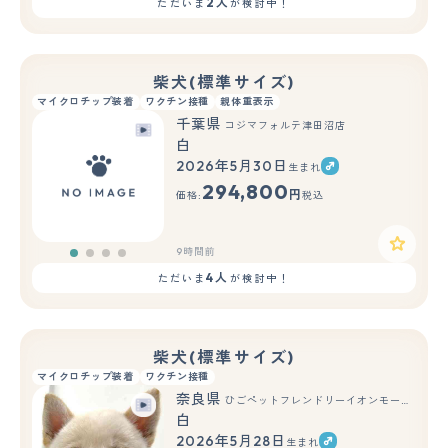
2人
ただいま
が検討中！
柴犬(標準サイズ)
マイクロチップ装着
ワクチン接種
親体重表示
千葉県
コジマフォルテ津田沼店
白
2026年5月30日
生まれ
294,800
円
価格:
税込
9時間前
4人
ただいま
が検討中！
柴犬(標準サイズ)
マイクロチップ装着
ワクチン接種
奈良県
ひごペットフレンドリーイオンモール橿原ウエスト・ビレッジ店
白
2026年5月28日
生まれ