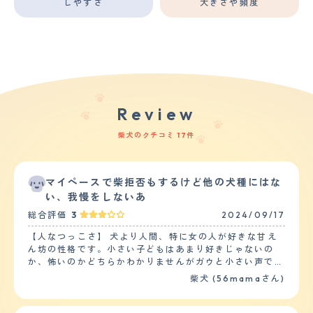
しやすさ
大きさや頻度
Review
柴犬のクチコミ 17件
マイペースで柴拒否もするけど他の犬種にはな
い、我慢をしないあ
総合評価
3
2024/09/17
【人なつっこさ】 犬より人間、特に女の人が好きな甘え
ん坊の性格です。小さい子どもはあまり好きじゃないの
か、怖いのかどちらかわかりませんがガウと小さい声で鳴
いて撫でたいと近寄ってきた女の子を泣かせたことがあり
柴犬 (56mamaさん)
ます。基本的に柴犬の割に温厚な性格なので噛みついたり
はしません。他の犬についてはお友達のプードルが大好き
です。犬種が同じ柴犬はあまり興味がないらしく、プード