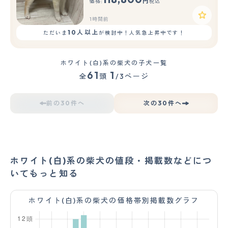
円
価格:
税込
1時間前
10人以上
ただいま
が検討中！人気急上昇中です！
ホワイト(白)系の柴犬の子犬一覧
61
1
全
頭
/3ページ
前の30件へ
次の30件へ
ホワイト(白)系の柴犬の値段・掲載数などにつ
いてもっと知る
ホワイト(白)系の柴犬の価格帯別掲載数グラフ