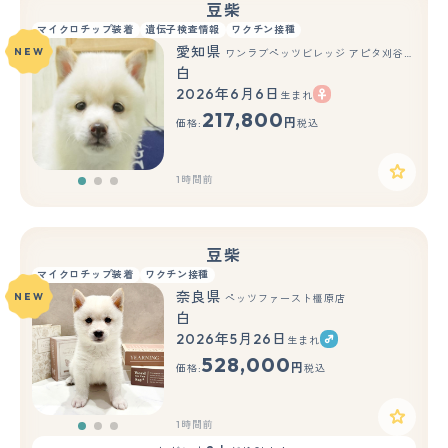
豆柴
マイクロチップ装着
遺伝子検査情報
ワクチン接種
愛知県
NEW
ワンラブペッツビレッジ アピタ刈谷店(FC)
白
2026年6月6日
生まれ
もっと見る
217,800
円
価格:
税込
1時間前
豆柴
マイクロチップ装着
ワクチン接種
奈良県
NEW
ペッツファースト橿原店
白
2026年5月26日
生まれ
もっと見る
528,000
円
価格:
税込
1時間前