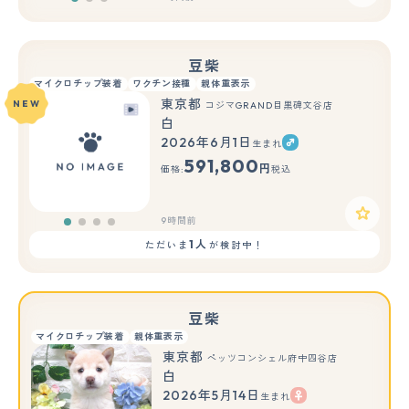
豆柴
マイクロチップ装着
ワクチン接種
親体重表示
東京都
NEW
コジマGRAND目黒碑文谷店
白
2026年6月1日
生まれ
591,800
円
価格:
税込
9時間前
1人
ただいま
が検討中！
豆柴
マイクロチップ装着
親体重表示
東京都
ペッツコンシェル府中四谷店
白
2026年5月14日
生まれ