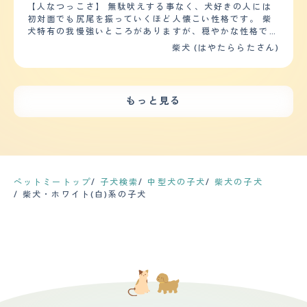
が触れるとびっくりして吠えたりすることがあります。
大暴れすることもありましたが成犬になるにつれ落ち着き
も良いが、可愛すぎて素人のシャンプーは嫌だろうなと3
【人なつっこさ】 無駄吠えする事なく、犬好きの人には
【総評】 ・この犬種の好きなところ、気にいっていると
ました。 散歩も落ち着いてできますし、散歩中に子供や
ヶ月に一回はペットサロンでのシャンプーに連れて行く。
初対面でも尻尾を振っていくほど人懐こい性格です。 柴
ころ：体形のフォルム、顔、毛色見た目すべてが好き。単
他の犬がいても興奮することなく穏やかにしています。
ペットサロンでのシャンプーは気持ちよさそうにしてい
犬特有の我慢強いところがありますが、穏やかな性格で、
純で不器用でちょっとどんくさい可愛いところがお気に入
【しつけやすさ】 最低限必要なのはトイレと待てだと思
て、素人とは犬も感じ方が違うのだなと思った。 【鳴き
人にも犬にも優しい子です。 知り合いの犬とは、常に全
柴犬 (はやたららたさん)
りです。 ・この犬種との出会い、第一印象など：ペット
います。 散歩は1日1?2回程度、30分くらいです。 散歩
声】 吠えたりはしない。メスというのもあると思う。一
力で走り遊びます。特段、喧嘩もせず穏やかな性格の犬で
ショップでひとめぼれでした。他のどの犬より餌を食べる
が好きなので気候の良い時期は朝と夕方に2回行きます。
緒に飼っているオスは頻繁に吠える。かまって欲しい時や
すが、ヘルメットや被り物を被っている人にはかなり警戒
早さが早すぎるのが印象的でした。 ・迎え入れ前後の不
冬は朝晩は寒いので昼間の暖かい時間に1回になることが
檻から出して欲しい時はクンクン泣いてくる。それで出す
心を抱くようで、いつも申し訳ないと思うのですが、郵便
安だったこと：迎え入れ直後はトイレトレーニングで苦戦
多いです。 【お手入れ】 柴犬なので見た目の毛が短く感
ので、出たい時は鳴けばいいと学習してしまって困ってい
屋さんにはかなり吠えてしまいます。今は慣れたのか、郵
しました。体をかゆがって毛が抜けたりしてアトピー正皮
じますが意外と長いです。質感は柔らかいというよりは結
もっと見る
る。 【総評】 白柴が生まれたと聞いて、飼うことになっ
便屋さんにはヘルメットを被っていても吠えなくなりまし
膚炎のための治療で通院中は不安でした。 ・迎え入れ前
構しっかりした毛だと思います。 シャンプーは月1度出来
た。柴犬は飼い主に忠実で、躾などはしやすい。帰るたび
た。 【落ち着き】 とても穏やかで家の中で騒いだり、走
後の家族や生活の変化など：犬ファーストの毎日。生活リ
たら良い方です。水が嫌いなのでなかなかさせてもらえず
に喜んでくれて、こちらとしては家に帰るのが楽しみにな
り回ったりすることはほとんどありません。 他の犬が吠
ズムも、外出先・外出頻度もガラリと変わりました。
困ります。抜け毛に関しては、毛の生え変わりの時期にび
る。吠えて近所迷惑になるかなと思ったが、意外にも吠え
えていても、興味のない時は一緒に吠えたりする事もあり
っくりするほど抜けます。1枚毛皮を脱ぐようにごっそり
ず、クンクンとなくぐらいで、構ってほしいと理由は定か
ませんが、散歩に連れてってもらえる時だけは、嬉しいの
と抜けるので毎回大変だなぁと感じています。 健康問題
だから、なんとかなる。散歩も楽しみになり、たくさん散
かすごく高くジャンプをします。 【しつけやすさ】 最低
は特に問題なく過ごしていますが、外で飼っているため夏
歩するので、自身が痩せてきた傾向にあるのは、犬のおか
限必要なしつけは自宅で行いました。 物覚えが良く、ト
ペットミートップ
子犬検索
中型犬の子犬
柴犬の子犬
場の蚊には気をつけています。 【鳴き声】 鳴き声はほと
げ。ご飯をたくさん食べるので、ドッグフードの消費量は
イレは直ぐに覚えてくれたので、すごく助かりました。お
柴犬・ホワイト(白)系の子犬
んど気にならないくらいあまり鳴きません。性格にもよる
すごい。
座りやお手なども比較的スムーズに覚えたと思います。
と思いますが、無駄吠えも一切なく、郵便屋さんや宅配業
あとは、警察犬訓練所に行き訓練を受けさせました。
者の方には少し吠えることもありますが家族が出てきて対
【お手入れ】 毛は短いので、毎日散歩の時に1回のブラッ
応していればその間吠えることもありません。鳴き声も控
シングで済みます。生え替わりの時期は毛玉のようになる
えめです。 【総評】 顔が好きです。また家族だけに懐っ
ので、日に何度かブラッシングをします。水が好きなの
こいところが可愛いです。賢いところ、表情で思ってるこ
で、夏はお風呂に入るので、ついでにシャンプーをします
とがわかるところも面白いなぁと感じています。 第一印
が、冬は寒いのでトリミングに連れて行きます。そこまで
象は綺麗な顔のおっとり大人しい子だなぁと思いました。
カットはしませんが、数ヶ月に一度、爪や歯磨きなどのケ
不安だったことは特にはありません。ただ子犬のうちはト
アをしてもらいます。顔周りは自宅でシャンプーするのが