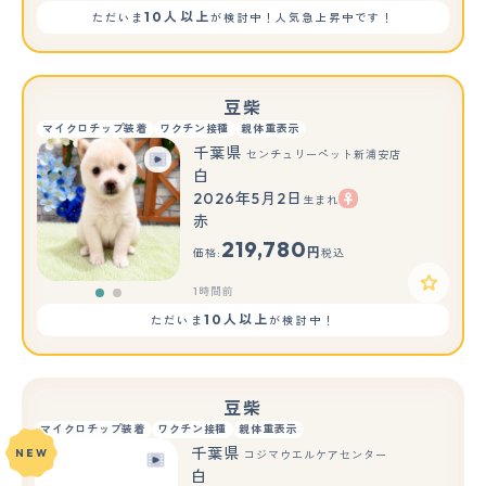
10人以上
ただいま
が検討中！人気急上昇中です！
豆柴
マイクロチップ装着
ワクチン接種
親体重表示
千葉県
センチュリーペット新浦安店
白
2026年5月2日
生まれ
もっと見る
赤
219,780
円
価格:
税込
1時間前
10人以上
ただいま
が検討中！
豆柴
マイクロチップ装着
ワクチン接種
親体重表示
千葉県
NEW
コジマウエルケアセンター
白