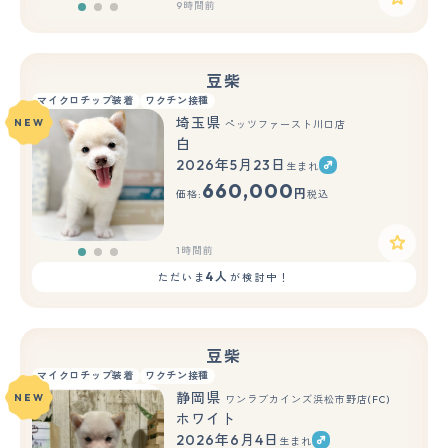
9時間前
豆柴
マイクロチップ装着
ワクチン接種
埼玉県
NEW
ペッツファースト川口店
白
2026年5月23日
生まれ
もっと見る
660,000
円
価格:
税込
1時間前
4人
ただいま
が検討中！
豆柴
マイクロチップ装着
ワクチン接種
静岡県
NEW
ワンラブカインズ浜松市野店(FC)
ホワイト
2026年6月4日
生まれ