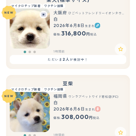
マイクロチップ装着
ワクチン接種
大阪府
NEW
ひごペットフレンドリーイオンタウン豊中庄内店
白
2026年6月8日
生まれ
もっと見る
316,800
円
価格:
税込
1時間前
2人
ただいま
が検討中！
豆柴
マイクロチップ装着
ワクチン接種
福岡県
NEW
ワンラブペットワイド若松店(FC)
白
2026年6月6日
生まれ
もっと見る
308,000
円
価格:
税込
1時間前