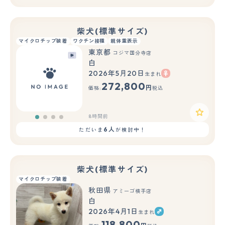
柴犬(標準サイズ)
マイクロチップ装着
ワクチン接種
親体重表示
東京都
コジマ国分寺店
白
2026年5月20日
生まれ
272,800
円
価格:
税込
8時間前
6人
ただいま
が検討中！
柴犬(標準サイズ)
マイクロチップ装着
秋田県
アミーゴ横手店
白
2026年4月1日
生まれ
118,800