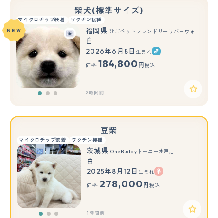
柴犬(標準サイズ)
マイクロチップ装着
ワクチン接種
福岡県
NEW
ひごペットフレンドリーリバーウォーク北九州店
白
2026年6月8日
生まれ
もっと見る
184,800
円
価格:
税込
2時間前
豆柴
マイクロチップ装着
ワクチン接種
茨城県
OneBuddyトモニー水戸店
白
2025年8月12日
生まれ
もっと見る
278,000
円
価格:
税込
1時間前