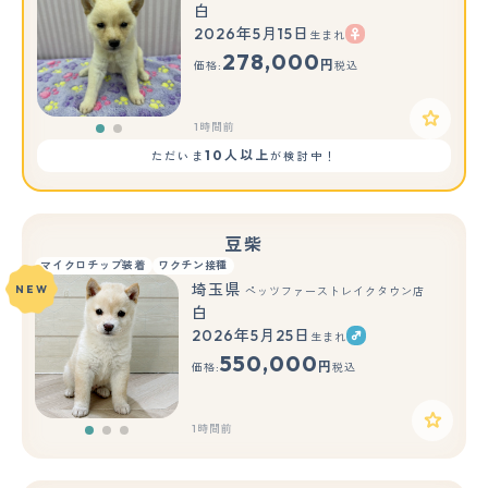
白
2026年5月15日
生まれ
もっと見る
278,000
円
価格:
税込
1時間前
10人以上
ただいま
が検討中！
豆柴
マイクロチップ装着
ワクチン接種
埼玉県
NEW
ペッツファーストレイクタウン店
白
2026年5月25日
生まれ
もっと見る
550,000
円
価格:
税込
1時間前