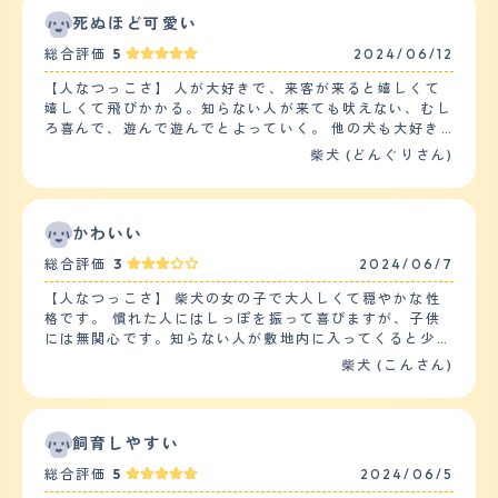
ルやマルチーズ、チワワなど洋風のワンちゃんが好きで
死ぬほど可愛い
す。パグは相性があまりよくないようです。 【落ち着
総合評価
5
2024/06/12
き】 しつけてないのにわりと度胸があるのか外出先では
落ち着いています。他の犬に吠えたりしません。ただ唯
【人なつっこさ】 人が大好きで、来客が来ると嬉しくて
一、食べ物が絡むと人一倍落ち着きがなくなります。とて
嬉しくて飛びかかる。知らない人が来ても吠えない、むし
も食いしん坊で食への執着がすごいです。あと強いていえ
ろ喜んで、遊んで遊んでとよっていく。 他の犬も大好き
ば打ち上げ花火の音と太鼓の音は嫌がります。 【しつけ
で、散歩中には、他の犬にちょっかいをかける。 一緒に
柴犬 (どんぐりさん)
やすさ】 日常的な訓練やしつけについては簡単なことし
飼っている他の犬に遊んで欲しくて自分からやっていく
かできていません。お手お座りがギリギリ気が向いたらや
が、残念なことに他の柴犬には嫌われているため相手にさ
ってくれます。散歩を嫌がるので回数は多くて二日に一
れない、吠えられる。けれども、負けずにかまってかまっ
回、長さは行き先にもよりますが30分弱です。家の中で
てと近づいていくので、相性は良いかと思う。子供とも相
かわいい
走り回って遊ぶことは一日一回あります。 【お手入れ】
性は良い印象。 【落ち着き】 人がいない時や話し声が聞
・毛の長さや質感：短毛・ダブルコート・固い直毛・毛量
総合評価
3
2024/06/7
こえない時は、1人で静かに過ごしている。誰か来たり、
多いです。 ・シャンプーやブラッシングの頻度、抜け毛
外で話し声が聞こえたら、ソワソワしながら、部屋中を歩
の状況：サロンで月1、自宅で月1シャンプーをしていま
【人なつっこさ】 柴犬の女の子で大人しくて穏やかな性
き回る。夜の寝る時間は自分で気づいているようで、夜は
す。ブラッシングは毎日。季節の変わり目の換毛期の抜け
格です。 慣れた人にはしっぽを振って喜びますが、子供
ちゃんと大人しく寝ている。 【しつけやすさ】 おてやお
毛はすごい多いです。 ・カット：サロンでお尻の周りを
には無関心です。知らない人が敷地内に入ってくると少し
すわり、ふせ、待ては簡単に覚えたが、家のものや手を噛
たまにカットしてもらう程度です。 ・特定の健康問題：
吠えることがありますが無駄に吠えたりすることはありま
柴犬 (こんさん)
みまくる。噛んだらすぐ檻に入れて、相手にしません、と
お腹が弱くて下痢気味です。慢性的疾患はアトピー正皮膚
せん。 控えめな性格なので自分から寄っていくことは少
しつけているが、未だに噛み癖はなおらない。散歩は朝晩
炎があります。アレルギーがある食べ物を食べないことで
ないですが可愛がってくれるひとをわかっているので特定
2回。朝は約1時間ぐらい散歩している。 【お手入れ】 毛
対策しています。 【鳴き声】 無駄吠えなどもしませんし
の人には甘えてくることも多くかわいいです。 他のペッ
はよく抜ける。白の毛なので床は毛だらけになる。季節の
あまり鳴きません。ご飯の準備をしているときに我慢でき
トに対しても同じく好意的な相手にはいいのですが、それ
飼育しやすい
変わり目など、抜ける季節はかなり抜けて、コロコロが欠
ないのか鳴きます。甘えた声で鳴くのでそれほど大きい声
以外だど無関心といったら感じです。 【落ち着き】 とて
かせない。シャンプーは月1回ほど自宅でしている。柴は
総合評価
5
2024/06/5
ではないと思います。たまに寝ているときに近づいたり体
も落ち着いています。 子犬の頃は家族がいると喜んで、
トリミングやカットがいらないので、コスパ的には、とて