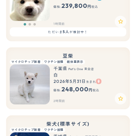
もっと見る
239,800
円
価格:
税込
1時間前
5人
ただいま
が検討中！
豆柴
マイクロチップ装着
ワクチン接種
親体重表示
千葉県
Pet’s One 東金店
白
2026年5月31日
生まれ
248,000
円
価格:
税込
2時間前
柴犬(標準サイズ)
マイクロチップ装着
ワクチン接種