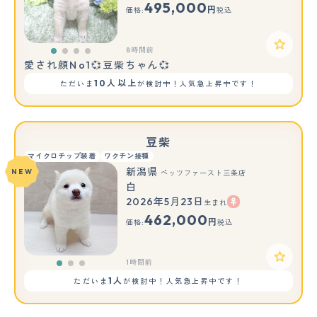
495,000
円
価格:
税込
8時間前
愛され顔No1💞豆柴ちゃん💞
10人以上
ただいま
が検討中！人気急上昇中です！
豆柴
マイクロチップ装着
ワクチン接種
新潟県
NEW
ペッツファースト三条店
白
2026年5月23日
生まれ
もっと見る
462,000
円
価格:
税込
1時間前
1人
ただいま
が検討中！人気急上昇中です！