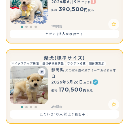
2026年6月9日
生まれ
390,500
円
価格:
税込
2時間前
5人
ただいま
が検討中！
柴犬(標準サイズ)
マイクロチップ装着
遺伝子検査情報
ワクチン接種
親体重表示
静岡県
犬の家＆猫の里アミーゴ浜松和田店
白
2026年5月26日
生まれ
170,500
円
価格:
税込
2時間前
10人以上
ただいま
が検討中！