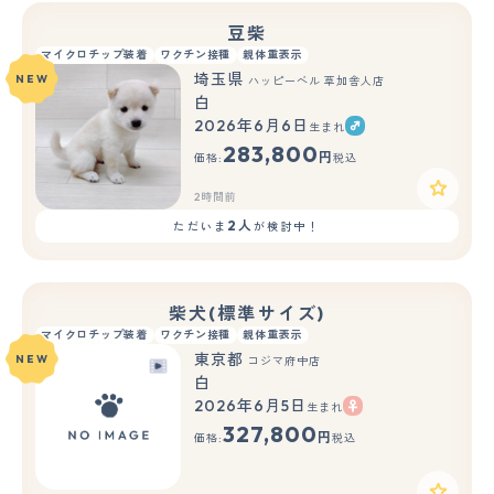
豆柴
マイクロチップ装着
ワクチン接種
親体重表示
埼玉県
NEW
ハッピーベル 草加舎人店
白
2026年6月6日
生まれ
283,800
円
価格:
税込
2時間前
2人
ただいま
が検討中！
柴犬(標準サイズ)
マイクロチップ装着
ワクチン接種
親体重表示
東京都
NEW
コジマ府中店
白
2026年6月5日
生まれ
もっと見る
327,800
円
価格:
税込