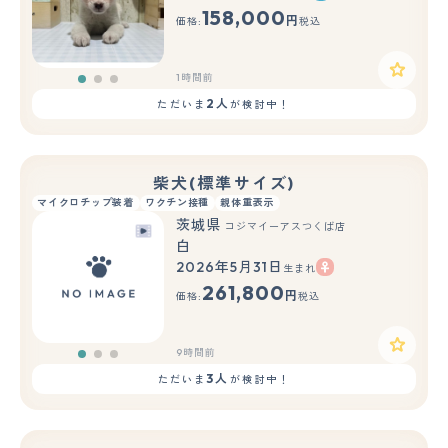
もっと見る
158,000
円
価格:
税込
1時間前
2人
ただいま
が検討中！
柴犬(標準サイズ)
マイクロチップ装着
ワクチン接種
親体重表示
茨城県
コジマイーアスつくば店
白
2026年5月31日
生まれ
もっと見る
261,800
円
価格:
税込
9時間前
3人
ただいま
が検討中！