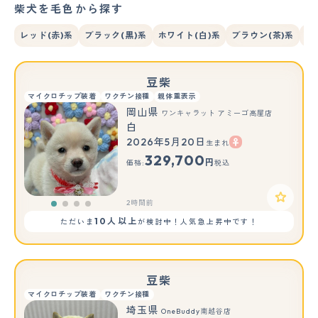
柴犬を毛色から探す
レッド(赤)系
ブラック(黒)系
ホワイト(白)系
ブラウン(茶)系
赤
豆柴
マイクロチップ装着
ワクチン接種
親体重表示
岡山県
ワンキャラット アミーゴ高屋店
白
2026年5月20日
生まれ
329,700
円
価格:
税込
2時間前
10人以上
ただいま
が検討中！人気急上昇中です！
豆柴
マイクロチップ装着
ワクチン接種
埼玉県
OneBuddy南越谷店