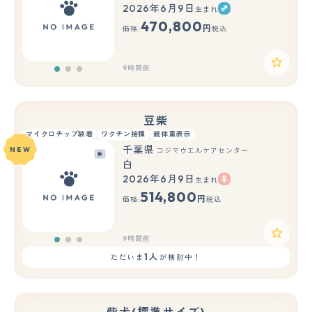
2026年6月9日
生まれ
もっと見る
470,800
円
価格:
税込
9時間前
豆柴
マイクロチップ装着
ワクチン接種
親体重表示
千葉県
NEW
コジマウエルケアセンター
白
2026年6月9日
生まれ
もっと見る
514,800
円
価格:
税込
9時間前
1人
ただいま
が検討中！
柴犬(標準サイズ)