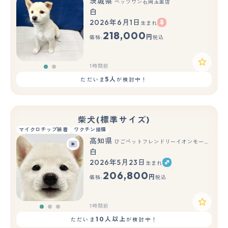
茨城県
ペッツワン石岡玉里店
白
2026年6月1日
生まれ
もっと見る
218,000
円
価格:
税込
1時間前
5人
ただいま
が検討中！
柴犬(標準サイズ)
マイクロチップ装着
ワクチン接種
高知県
ひごペットフレンドリーイオンモール高知店
白
2026年5月23日
生まれ
もっと見る
206,800
円
価格:
税込
1時間前
10人以上
ただいま
が検討中！