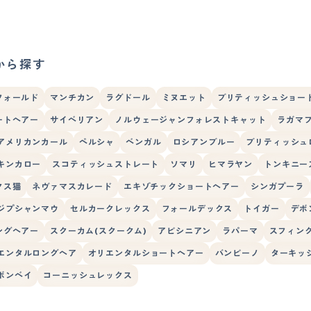
から探す
フォールド
マンチカン
ラグドール
ミヌエット
ブリティッシュショー
ートヘアー
サイベリアン
ノルウェージャンフォレストキャット
ラガマ
アメリカンカール
ペルシャ
ベンガル
ロシアンブルー
ブリティッシュ
キンカロー
スコティッシュストレート
ソマリ
ヒマラヤン
トンキニー
クス猫
ネヴァマスカレード
エキゾチックショートヘアー
シンガプーラ
ジプシャンマウ
セルカークレックス
フォールデックス
トイガー
デボ
ングヘアー
スクーカム(スクークム)
アビシニアン
ラパーマ
スフィン
エンタルロングヘア
オリエンタルショートヘアー
バンビーノ
ターキッ
ボンベイ
コーニッシュレックス