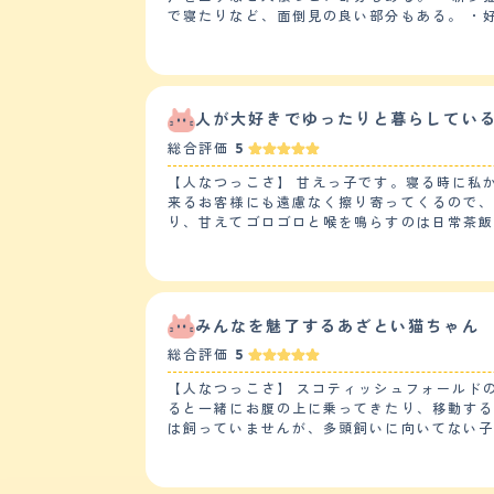
なった気がします。２匹のニャンコが居ます
で寝たりなど、面倒見の良い部分もある。 ・好奇心が旺盛で小さなことでも興味津々で駆け寄り様子を伺っている。おもちゃなどなどで戯れたりするのも好きであ
りしました。実際に一緒に暮らしてからも必要
る。 【落ち着き】 ・他の猫と遊ぶときはじゃれあったり、追いかけ回したりして遊んでいるが、基本的には落ち着いた性格で、外をみたり寝たりしてゆっくりして
すがとても可愛い家族になりました。
いる。 ・頻繁に鳴いたりせず、キャットタワーや窓際などのお気に入りの場所で落ち着いている。 【しつけやすさ】 ・トイレなどのしつけは特に訓練することな
く、自分で覚えて行うことができた。 ・家の中で走り回っているのでそれが運動になっている。 ・太らないように食事の量を調整したり、太りづらいキャットフー
ドを与えたりするようにして工夫している。 【お手入れ】 ・長毛種なので抜け毛や毛の手入れが特に大変である。自分でカットをしているが、カットされるのが嫌
いなので限界があり、動物病院などで半年に1
人が大好きでゆったりと暮らしてい
いように短く切っていただいている。 ・シャンプーなども嫌がるので、カットのタイミングで一緒にしてもらっている。ブラッシングは定期的に手が空いていると
総合評価
5
きに自分でしている。 【鳴き声】 低くて落ち着いた鳴き声で、特に耳障りに感じることはない。泣く頻度については、特段多いわけでもなく、ご飯の時なども、大
きな声で鳴く訳でもなく可愛らしい甘えた声ですり寄りながら、鳴くのでとても可
【人なつっこさ】 甘えっ子です。寝る時に私
いお目目が印象的で、ペットショップで一目
来るお客様にも遠慮なく擦り寄ってくるので
す。 ・長毛種なので抜け毛の時期などは大変で、部屋や服が毛だらけになるので、お手入れなどを気にする方はよく考えた方が良いかもしれません。また、毛のカ
り、甘えてゴロゴロと喉を鳴らすのは日常茶
ットやブラッシングも定期的に行ってあげな
とにかくひとが大好きです。 【落ち着き】 落ち着いたネコだと思います。メスだからかもしれませんが、大騒ぎしません。特筆すべきは、ほとんど鳴かないことで
す。大きな声で鳴いたことがありません。かと言ってじ
ショップから初めて我が家にきた時から、お
に混ぜただけですが、その日のうちにトイレの場所を覚えてくれました。 【お手入れ】 アメショー
が、換毛期にはすごい量の毛が抜けます。春
みんなを魅了するあざとい猫ちゃん
す。吐く時に苦しそうだし、掃除も大変なの
総合評価
5
爪切りが嫌いな子なので、またたびで気をそらして、ささっと切るのが我が家流です。
る？」と声をかけると、小さく甲高い声で一
【人なつっこさ】 スコティッシュフォールド
ニャ、ニャと呟くように鳴いたりします。 【総評】 スコティッシュフォールドはとても大柄になると言われていますが、我が家の猫は3キロですので小柄です。と
ると一緒にお腹の上に乗ってきたり、移動す
ても人懐こく愛嬌があります。家に来るお客
は飼っていませんが、多頭飼いに向いてない
す。冬場は布団の中にいつしよに入りますが
れからも暮らしていきます！ 【落ち着き】 日向ぼっこをしたり、好きな毛布の上でゆったりお腹を出して寝ていたり、好きなポジションで私たちを観察したり、小
ち家族のもとにきてくれたことに感謝しかあ
さい子供たちに対しても、落ち着いて接してくれます。日頃か
に"しつけ"の訓練は必要ないと思いますが、