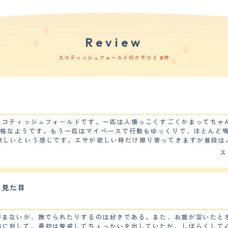
Review
スコティッシュフォールドのクチコミ 8件
スコティッシュフォールドです。一匹は人懐っこくすごくかまってちゃ
性格なようです。もう一匹はマイペースで行動もゆっくりで、ほとんど
欲しいという感じです。エサが欲しい時だけ擦り寄ってきますが普段は
ス
も激しく走り回って遊びたがって飼い主の方が疲れてしまうくらい落ち着きがない
。ただトイレが汚れていると他の所でしてしまうので常にトイレが綺麗
なりの運動をしています。 【お手入れ】 毛は長めなのでいつも自宅でブラッシングをし
の毛なので部屋の中は掃除が大変です。猫は自分で毛繕いをするのでそ
い見た目
ればなりません。エサによってはお腹を壊してしまう事が多いのでうん
のご飯を作ってあげるようにしています。 【鳴き声】 鳴き声が大きくて困っています。家がマ
ないかと思っています。特に夜中遅くに鳴き続けてしまう事があるので
好まないが、撫でられたりするのは好きである。また、お腹が空いたと