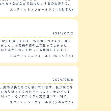
必要か調べてペットショップに相談しに行った
けなので大丈夫でした。２匹とも性格は違いま
スコティッシュフォールド (くるむさん)
け残してもらって、体は全体的に邪魔にならな
2024/07/2
ず枕元に座っていて、頭を擦りつけます。家に
落ち着いた鳴き声のギャップのたまらないで
りません。お客様の膝の上で眠ってしまった
のお友達がしつこく触っても我慢しています。
スコティッシュフォールド (のっちさん)
【しつけやすさ】 ペット
ネコ砂の一部をいただいて家のネコトイレの砂
分で舐めて飲み込んだ毛束を吐いてしまいま
、爪を気になってきた時にカットしています。
2024/05/8
ずりながら近くの電線にとまっていると、短く
ん、夫や子供たちにも懐いています。私が横にな
んに寄り添ってくれたりもします。他のペット
ので夜家族が寝る時は私が息子と一緒に寝ま
ま飼っている子にたくさん愛情注いで一緒にこ
猫が亡くなり心にポッカリ穴が空いていた私た
スコティッシュフォールド (うめみさん)
そんな
果、飼ってから1度もトイレ以外のところで、粗