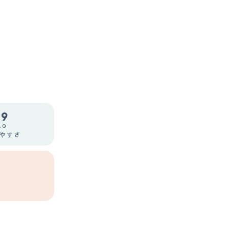
.9
.0
やすさ