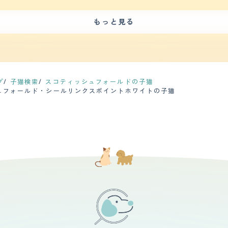
した。 【お手入れ】 私が飼っているスコティッシュフォールドの猫ちゃんは、
ングはしています。毎日ブラッシングしているので抜け毛で悩んだこと
もっと見る
耳は毎日耳用ウェットシートで拭いています。ですがそんなに溜まるも
く、高い声で鳴きます。その時によって鳴き方が違うところ
えてるような鳴き方だったり、嫌な時に出すような｢ニャ！｣と短めの鳴き方だ
、お顔はもちろん、模様、鳴き声、性格、フォルム、たくさんあります
お仕事を当時していた為、特に不安はありませんでした。猫ちゃんも寒
小さい子供が2人おり、猫との接し方に最初は不安はありましたが、猫
プ
子猫検索
スコティッシュフォールドの子猫
ュフォールド・シールリンクスポイントホワイトの子猫