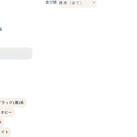
並び順
覧
ブラック(黒)系
ドタビー
コ
ワイト