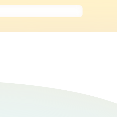
はあまりないです。シャンプーは数ヶ月に1回
のでもないので念の為といったところです。健
ったりと様々です。 【総評】 私が
。第一印象は"守ってあげたくなるような可愛
いかな？暑いかな？と自分たちだけではなく、
ちゃんの方も理解しているのか、なんの問題も