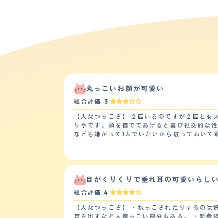
丸っこいお顔が可愛い
総合評価
3
【人なつっこさ】 ２匹いるのですが２匹とも
りやです。頭を撫でてあげると喜び社交的な
なども嫌がって1人でいたいから放っておいて
然性格が違うもんだなぁと思っています。 【落ち着き】 ２匹のうちの１匹は落ち着きがなくいつも人に甘えていたいみたいです。エサや水が充分にあっても起きて
いる間は人にかまっていて欲しい子です。とても運動
イレのしつけはあまり失敗はなく覚えました
していません 運動は家の中を走ってるのとキャットタワーの上り下りでか
ていますが抜け毛が多いです。毛がふわふわ
目がくりくりで垂れ耳の可愛いらし
落ちます。ですので1日に何度も掃除をしなけ
総合評価
4
固形のエサもミックスして与えるようにしてその子にあったブランド
ンションなので隣近所から苦情がくるのでは
【人なつっこさ】 ・抱っこされたりするのは
りして 鳴かせないようにしています。 【総評】 ペットを迎い入れた事で家族の会話が増えました。いつも一緒に居るので家族が増えましたし家の雰囲気も明るく
声を出すなど人懐っこい部分もある。 ・新参猫に対して、最初は警戒してちょっかいを出していたが、しばらくして心を開くと新参猫の体を舐めてあげたり、そば