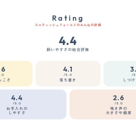
Rating
スコティッシュフォールドのみんなの評価
4.4
飼いやすさの総合評価
.6
4.1
3
5.0
/5.0
/5
っこさ
落ち着き
しつけ
4.4
2.6
/5.0
/5.0
お手入れの
鳴き声の
しやすさ
大きさや頻度