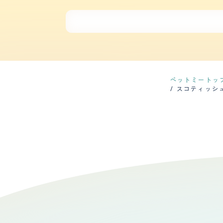
相をしたことがありません！子猫の時からトイレトレーニングをして正解だと思いま
毛が短いですが、毛を整える為に毎日ブラッシ
といったところです。目ヤニは出てる時に、
康的にも特に問題はないので、なんの心配もなく生活を送っています。 【鳴き声】 鳴き声はとても可愛
また良いですね。｢ニャー｣だったり｢クゥン｣と甘
飼っている猫ちゃんの気に入っているところは
さ"でした。迎え入れに関しては、猫に携わる
猫ちゃんのことも考えながら生活しています。
ありませんでした。
ペットミートッ
スコティッシ