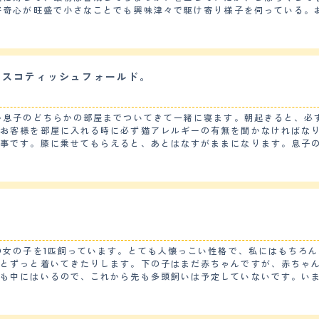
が第一印象は可愛いにつきます。迎い入れですが来る前にしっかり何が
な物は増えて行くので金銭面では始めはお金がかかりましたが 始めだ
度くらいの頻度で切ってもらっている。こだわりは特になく、顔周りだ
るスコティッシュフォールド。
愛らしい。 【総評】 ・スコティッシュフォールドは垂れ耳とくりくりの可愛らし
か息子のどちらかの部屋までついてきて一緒に寝ます。朝起きると、必
惚れしてお迎えをしました。可愛いらしい見た目と、好奇心旺盛だけど
、お客様を部屋に入れる時に必ず猫アレルギーの有無を聞かなければな
飯事です。膝に乗せてもらえると、あとはなすがままになります。息子
いと、毛玉なども飲み込んでしまうので大変です。
ゃれないわけでもなく、大好きなネズミのおもちゃで遊んでいることもあります。 
トイレのそそうをしたことがありません。ペットショップで使っていた
とのかけあわせのスコティッシュフォールドなので短毛種です
から夏にかけて、毎日ブラッシングして換毛のお手伝いをしないと、自
でなるべく吐かなくて済むようにブラッシングは欠かせません。さらに
 【鳴き声】 前述しましたとおり、ほとんど鳴きません。ご飯の時に「食べ
声鳴きます。朝にキャットタワーからそとを見ていた時に、小鳥がさえ
の女の子を1匹飼っています。とても人懐っこい性格で、私にはもちろ
るとずっと着いてきたりします。下の子はまだ赤ちゃんですが、赤ちゃ
様がネコ好きだったりすると、必ず可愛がってくれます。人が大好きな
子も中にはいるので、これから先も多頭飼いは予定していないです。い
、夏場は枕元に寝ています。寝ている時でさえも癒されています。先住
りません。
ら本当にのんびり屋さんで落ち着いているなと感じます。 【しつけやすさ】 犬と違って猫は
私が飼っている猫ちゃんには、トイレトレーニングをしました。その結