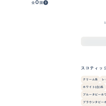
0
全
頭
スコティッ
クリーム系
レ
ホワイト(白)系
ブルータビーホ
ブラウンタビー