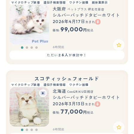
マイクロチップ装着
遺伝子検査情報
ワクチン接種
親体重表示
大阪府
ペットプラス 堺北花田店
シルバーパッチドタビーホワイト
2026年4月17日
生まれ
99,000
円
価格:
税込
6時間前
6人
ただいま
が検討中！
スコティッシュフォールド
マイクロチップ装着
遺伝子検査情報
ワクチン接種
北海道
Coo&RIKU函館店
シルバーパッチドタビーホワイト
2026年3月13日
生まれ
77,000
円
価格:
税込
6時間前