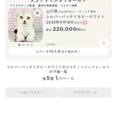
スコティッシュフォールド
マイクロチップ装着
遺伝子検査情報
ワクチン接種
山口県
Coo&RIKUシーモール下関店
シルバーパッチドタビーホワイト
2023年9月18日
生まれ
220,000
円
価格:
税込
2時間前
10人以上
ただいま
が検討中！
シルバーパッチドタビーホワイトのスコティッシュフォールド
の子猫一覧
5
1
全
頭
/1ページ
前の30件へ
次の30件へ