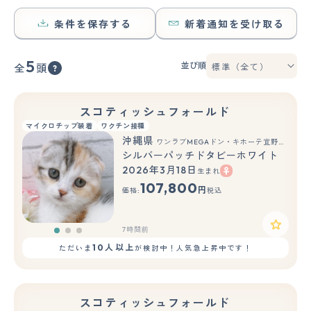
条件を保存する
新着通知を受け取る
5
並び順
全
頭
スコティッシュフォールド
マイクロチップ装着
ワクチン接種
沖縄県
ワンラブMEGAドン・キホーテ宜野湾店(FC)
シルバーパッチドタビーホワイト
2026年3月18日
生まれ
もっと見る
107,800
円
価格:
税込
7時間前
10人以上
ただいま
が検討中！人気急上昇中です！
スコティッシュフォールド