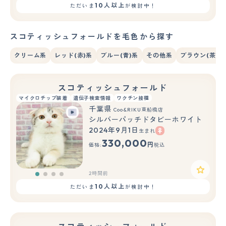
10人以上
ただいま
が検討中！
スコティッシュフォールドを毛色から探す
クリーム系
レッド(赤)系
ブルー(青)系
その他系
ブラウン(茶)系
スコティッシュフォールド
マイクロチップ装着
遺伝子検査情報
ワクチン接種
千葉県
Coo&RIKU東船橋店
シルバーパッチドタビーホワイト
2024年9月1日
生まれ
330,000
円
価格:
税込
2時間前
10人以上
ただいま
が検討中！