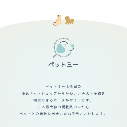
時に、小鳥がさえずりながら近くの電線にとまっている
いですが、毛を整える為に毎日ブラッシングはしていま
と、短くニャ、ニャと呟くように鳴いたりします。 【総
す。毎日ブラッシングしているので抜け毛で悩んだことは
評】 スコティッシュフォールドはとても大柄になると言
あまりないです。シャンプーは数ヶ月に1回といったとこ
われていますが、我が家の猫は3キロですので小柄です。
ろです。目ヤニは出てる時に、耳は毎日耳用ウェットシー
とても人懐こく愛嬌があります。家に来るお客様がネコ好
トで拭いています。ですがそんなに溜まるものでもないの
きだったりすると、必ず可愛がってくれます。人が大好き
で念の為といったところです。健康的にも特に問題はない
なので夜家族が寝る時は私が息子と一緒に寝ます。冬場は
ので、なんの心配もなく生活を送っています。 【鳴き
布団の中にいつしよに入りますが、夏場は枕元に寝ていま
声】 鳴き声はとても可愛く、高い声で鳴きます。その時
す。寝ている時でさえも癒されています。先住猫が亡くな
によって鳴き方が違うところまた良いですね。｢ニャー｣
り心にポッカリ穴が空いていた私たち家族のもとにきてく
だったり｢クゥン｣と甘えてるような鳴き方だったり、嫌
れたことに感謝しかありません。
な時に出すような｢ニャ！｣と短めの鳴き方だったりと
様々です。 【総評】 私が飼っている猫ちゃんの気に入っ
ているところは、お顔はもちろん、模様、鳴き声、性格、
フォルム、たくさんあります。第一印象は"守ってあげた
くなるような可愛さ"でした。迎え入れに関しては、猫に
携わるお仕事を当時していた為、特に不安はありませんで
した。猫ちゃんも寒いかな？暑いかな？と自分たちだけで
ペットミーは全国の
はなく、猫ちゃんのことも考えながら生活しています。小
優良ペットショップからかわいい子犬・子猫を
さい子供が2人おり、猫との接し方に最初は不安はありま
したが、猫ちゃんの方も理解しているのか、なんの問題も
検索できるポータルサイトです。
ありませんでした。
日本最大級の掲載数の中から
ペットとの素敵な出会いをお手伝いいたします。