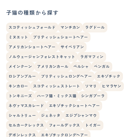
子猫の種類から探す
スコティッシュフォールド
マンチカン
ラグドール
ミヌエット
ブリティッシュショートヘアー
アメリカンショートヘアー
サイベリアン
ノルウェージャンフォレストキャット
ラガマフィン
メインクーン
アメリカンカール
ペルシャ
ベンガル
ロシアンブルー
ブリティッシュロングヘアー
エキゾチック
キンカロー
スコティッシュストレート
ソマリ
ヒマラヤン
トンキニーズ
ハーフ猫・ミックス猫
シンガプーラ
ネヴァマスカレード
エキゾチックショートヘアー
シャルトリュー
ジェネッタ
エジプシャンマウ
セルカークレックス
フォールデックス
トイガー
デボンレックス
エキゾチックロングヘアー