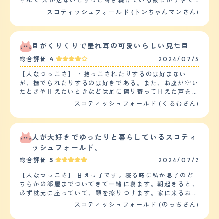
ゃんで 人が居ないとずっと鳴き続けている寂しがりやで
す。頭を撫でてあげると喜び社交的な性格なようです。も
スコティッシュフォールド (トンちゃんマンさん)
う一匹はマイペースで行動もゆっくりで、ほとんど鳴く事
もなく静かで大人しい性格です。抱っこなども嫌がって1
人でいたいから放っておいて欲しいという感じです。エサ
が欲しい時だけ擦り寄ってきますが普段は人に近づく事も
目がくりくりで垂れ耳の可愛いらしい見た目
しません。同じ種類の猫でも全然性格が違うもんだなぁと
総合評価
4
2024/07/5
思っています。 【落ち着き】 ２匹のうちの１匹は落ち着
きがなくいつも人に甘えていたいみたいです。エサや水が
【人なつっこさ】 ・抱っこされたりするのは好まない
充分にあっても起きている間は人にかまっていて欲しい子
が、撫でられたりするのは好きである。また、お腹が空い
です。とても運動も激しく走り回って遊びたがって飼い主
たときや甘えたいときなどは足に擦り寄って甘えた声を出
の方が疲れてしまうくらい落ち着きがないです。 【しつ
すなど人懐っこい部分もある。 ・新参猫に対して、最初
スコティッシュフォールド (くるむさん)
けやすさ】 トイレのしつけはあまり失敗はなく覚えまし
は警戒してちょっかいを出していたが、しばらくして心を
た。ただトイレが汚れていると他の所でしてしまうので常
開くと新参猫の体を舐めてあげたり、そばで寝たりなど、
にトイレが綺麗かチェックが必要になります。特に訓練な
面倒見の良い部分もある。 ・好奇心が旺盛で小さなこと
どはしていません 運動は家の中を走ってるのとキャット
でも興味津々で駆け寄り様子を伺っている。おもちゃなど
人が大好きでゆったりと暮らしているスコティ
タワーの上り下りでかなりの運動をしています。 【お手
などで戯れたりするのも好きである。 【落ち着き】 ・他
ッシュフォールド。
入れ】 毛は長めなのでいつも自宅でブラッシングをして
の猫と遊ぶときはじゃれあったり、追いかけ回したりして
いますが抜け毛が多いです。毛がふわふわの毛なので部屋
総合評価
5
2024/07/2
遊んでいるが、基本的には落ち着いた性格で、外をみたり
の中は掃除が大変です。猫は自分で毛繕いをするのでその
寝たりしてゆっくりしている。 ・頻繁に鳴いたりせず、
【人なつっこさ】 甘えっ子です。寝る時に私か息子のど
時に抜けた毛がフローリングの床にたくさん落ちます。で
キャットタワーや窓際などのお気に入りの場所で落ち着い
ちらかの部屋までついてきて一緒に寝ます。朝起きると、
すので1日に何度も掃除をしなければなりません。エサに
ている。 【しつけやすさ】 ・トイレなどのしつけは特に
必ず枕元に座っていて、頭を擦りつけます。家に来るお客
よってはお腹を壊してしまう事が多いのでうんちを見てあ
訓練することなく、自分で覚えて行うことができた。 ・
様にも遠慮なく擦り寄ってくるので、お客様を部屋に入れ
まり水っぽいエサは避けています。固形のエサもミックス
スコティッシュフォールド (のっちさん)
家の中で走り回っているのでそれが運動になっている。
る時に必ず猫アレルギーの有無を聞かなければなりませ
して与えるようにしてその子にあったブランドのご飯を作
・太らないように食事の量を調整したり、太りづらいキャ