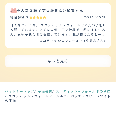
ん。お客様の膝の上で眠ってしまったり、甘えてゴロゴロ
ってあげるようにしています。 【鳴き声】 鳴き声が大き
ットフードを与えたりするようにして工夫している。
と喉を鳴らすのは日常茶飯事です。膝に乗せてもらえる
くて困っています。家がマンションなので隣近所から苦情
【お手入れ】 ・長毛種なので抜け毛や毛の手入れが特に
と、あとはなすがままになります。息子のお友達がしつこ
がくるのではないかと思っています。特に夜中遅くに鳴き
みんなを魅了するあざとい猫ちゃん
大変である。自分でカットをしているが、カットされるの
く触っても我慢しています。とにかくひとが大好きです。
続けてしまう事があるのでなるべく何度も起きて気を紛ら
が嫌いなので限界があり、動物病院などで半年に1度くら
総合評価
5
2024/05/8
【落ち着き】 落ち着いたネコだと思います。メスだから
わせて遊ばせたりして 鳴かせないようにしています。
いの頻度で切ってもらっている。こだわりは特になく、顔
かもしれませんが、大騒ぎしません。特筆すべきは、ほと
【総評】 ペットを迎い入れた事で家族の会話が増えまし
【人なつっこさ】 スコティッシュフォールドの女の子を1
周りだけ残してもらって、体は全体的に邪魔にならないよ
んど鳴かないことです。大きな声で鳴いたことがありませ
た。いつも一緒に居るので家族が増えましたし家の雰囲気
匹飼っています。とても人懐っこい性格で、私にはもちろ
うに短く切っていただいている。 ・シャンプーなども嫌
ん。かと言ってじゃれないわけでもなく、大好きなネズミ
も明るくなった気がします。２匹のニャンコが居ますが第
ん、夫や子供たちにも懐いています。私が横になると一緒
がるので、カットのタイミングで一緒にしてもらってい
のおもちゃで遊んでいることもあります。 【しつけやす
一印象は可愛いにつきます。迎い入れですが来る前にしっ
にお腹の上に乗ってきたり、移動するとずっと着いてきた
る。ブラッシングは定期的に手が空いているときに自分で
スコティッシュフォールド (うめみさん)
さ】 ペットショップから初めて我が家にきた時から、お
かり何が必要か調べてペットショップに相談しに行ったり
りします。下の子はまだ赤ちゃんですが、赤ちゃんに寄り
している。 【鳴き声】 低くて落ち着いた鳴き声で、特に
トイレのそそうをしたことがありません。ペットショップ
しました。実際に一緒に暮らしてからも必要な物は増えて
添ってくれたりもします。他のペットは飼っていません
耳障りに感じることはない。泣く頻度については、特段多
で使っていたネコ砂の一部をいただいて家のネコトイレの
行くので金銭面では始めはお金がかかりましたが 始めだ
が、多頭飼いに向いてない子も中にはいるので、これから
いわけでもなく、ご飯の時なども、大きな声で鳴く訳でも
砂に混ぜただけですが、その日のうちにトイレの場所を覚
けなので大丈夫でした。２匹とも性格は違いますがとても
先も多頭飼いは予定していないです。いま飼っている子に
なく可愛らしい甘えた声ですり寄りながら、鳴くのでとて
もっと見る
えてくれました。 【お手入れ】 アメショーとのかけあわ
可愛い家族になりました。
たくさん愛情注いで一緒にこれからも暮らしていきます！
も可愛らしい。 【総評】 ・スコティッシュフォールドは
せのスコティッシュフォールドなので短毛種ですが、換毛
【落ち着き】 日向ぼっこをしたり、好きな毛布の上でゆ
垂れ耳とくりくりの可愛らしいお目目が印象的で、ペット
期にはすごい量の毛が抜けます。春から夏にかけて、毎日
ったりお腹を出して寝ていたり、好きなポジションで私た
ショップで一目惚れしてお迎えをしました。可愛いらしい
ブラッシングして換毛のお手伝いをしないと、自分で舐め
ちを観察したり、小さい子供たちに対しても、落ち着いて
見た目と、好奇心旺盛だけど落ち着いた鳴き声のギャップ
て飲み込んだ毛束を吐いてしまいます。吐く時に苦しそう
接してくれます。日頃から本当にのんびり屋さんで落ち着
のたまらないです。 ・長毛種なので抜け毛の時期などは
だし、掃除も大変なのでなるべく吐かなくて済むようにブ
いているなと感じます。 【しつけやすさ】 犬と違って猫
大変で、部屋や服が毛だらけになるので、お手入れなどを
ラッシングは欠かせません。さらに、爪を気になってきた
はそんなに"しつけ"の訓練は必要ないと思いますが、私が
気にする方はよく考えた方が良いかもしれません。また、
ペットミートップ
子猫検索
スコティッシュフォールドの子猫
時にカットしています。爪切りが嫌いな子なので、またた
飼っている猫ちゃんには、トイレトレーニングをしまし
毛のカットやブラッシングも定期的に行ってあげないと、
スコティッシュフォールド・シルバーパッチドタビーホワイト
びで気をそらして、ささっと切るのが我が家流です。
た。その結果、飼ってから1度もトイレ以外のところで、
毛玉なども飲み込んでしまうので大変です。
の子猫
【鳴き声】 前述しましたとおり、ほとんど鳴きません。
粗相をしたことがありません！子猫の時からトイレトレー
ご飯の時に「食べる？」と声をかけると、小さく甲高い声
ニングをして正解だと思いました。 【お手入れ】 私が飼
で一声鳴きます。朝にキャットタワーからそとを見ていた
っているスコティッシュフォールドの猫ちゃんは、毛が短