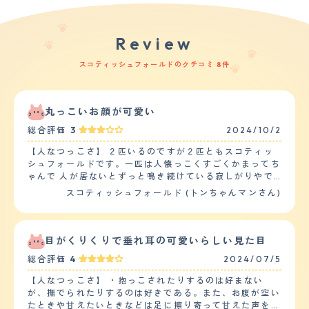
Review
スコティッシュフォールドのクチコミ 8件
丸っこいお顔が可愛い
総合評価
3
2024/10/2
【人なつっこさ】 ２匹いるのですが２匹ともスコティッ
シュフォールドです。一匹は人懐っこくすごくかまってち
ゃんで 人が居ないとずっと鳴き続けている寂しがりやで
す。頭を撫でてあげると喜び社交的な性格なようです。も
スコティッシュフォールド (トンちゃんマンさん)
う一匹はマイペースで行動もゆっくりで、ほとんど鳴く事
もなく静かで大人しい性格です。抱っこなども嫌がって1
人でいたいから放っておいて欲しいという感じです。エサ
が欲しい時だけ擦り寄ってきますが普段は人に近づく事も
目がくりくりで垂れ耳の可愛いらしい見た目
しません。同じ種類の猫でも全然性格が違うもんだなぁと
総合評価
4
2024/07/5
思っています。 【落ち着き】 ２匹のうちの１匹は落ち着
きがなくいつも人に甘えていたいみたいです。エサや水が
【人なつっこさ】 ・抱っこされたりするのは好まない
充分にあっても起きている間は人にかまっていて欲しい子
が、撫でられたりするのは好きである。また、お腹が空い
です。とても運動も激しく走り回って遊びたがって飼い主
たときや甘えたいときなどは足に擦り寄って甘えた声を出