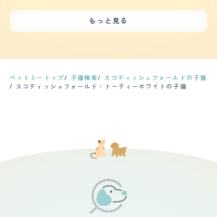
で使っていたネコ砂の一部をいただいて家のネコトイレの
行くので金銭面では始めはお金がかかりましたが 始めだ
が、多頭飼いに向いてない子も中にはいるので、これから
いわけでもなく、ご飯の時なども、大きな声で鳴く訳でも
砂に混ぜただけですが、その日のうちにトイレの場所を覚
けなので大丈夫でした。２匹とも性格は違いますがとても
先も多頭飼いは予定していないです。いま飼っている子に
なく可愛らしい甘えた声ですり寄りながら、鳴くのでとて
もっと見る
えてくれました。 【お手入れ】 アメショーとのかけあわ
可愛い家族になりました。
たくさん愛情注いで一緒にこれからも暮らしていきます！
も可愛らしい。 【総評】 ・スコティッシュフォールドは
せのスコティッシュフォールドなので短毛種ですが、換毛
【落ち着き】 日向ぼっこをしたり、好きな毛布の上でゆ
垂れ耳とくりくりの可愛らしいお目目が印象的で、ペット
期にはすごい量の毛が抜けます。春から夏にかけて、毎日
ったりお腹を出して寝ていたり、好きなポジションで私た
ショップで一目惚れしてお迎えをしました。可愛いらしい
ブラッシングして換毛のお手伝いをしないと、自分で舐め
ちを観察したり、小さい子供たちに対しても、落ち着いて
見た目と、好奇心旺盛だけど落ち着いた鳴き声のギャップ
て飲み込んだ毛束を吐いてしまいます。吐く時に苦しそう
接してくれます。日頃から本当にのんびり屋さんで落ち着
のたまらないです。 ・長毛種なので抜け毛の時期などは
だし、掃除も大変なのでなるべく吐かなくて済むようにブ
いているなと感じます。 【しつけやすさ】 犬と違って猫
大変で、部屋や服が毛だらけになるので、お手入れなどを
ラッシングは欠かせません。さらに、爪を気になってきた
はそんなに"しつけ"の訓練は必要ないと思いますが、私が
気にする方はよく考えた方が良いかもしれません。また、
ペットミートップ
子猫検索
スコティッシュフォールドの子猫
時にカットしています。爪切りが嫌いな子なので、またた
飼っている猫ちゃんには、トイレトレーニングをしまし
毛のカットやブラッシングも定期的に行ってあげないと、
スコティッシュフォールド・トーティーホワイトの子猫
びで気をそらして、ささっと切るのが我が家流です。
た。その結果、飼ってから1度もトイレ以外のところで、
毛玉なども飲み込んでしまうので大変です。
【鳴き声】 前述しましたとおり、ほとんど鳴きません。
粗相をしたことがありません！子猫の時からトイレトレー
ご飯の時に「食べる？」と声をかけると、小さく甲高い声
ニングをして正解だと思いました。 【お手入れ】 私が飼
で一声鳴きます。朝にキャットタワーからそとを見ていた
っているスコティッシュフォールドの猫ちゃんは、毛が短
時に、小鳥がさえずりながら近くの電線にとまっている
いですが、毛を整える為に毎日ブラッシングはしていま
と、短くニャ、ニャと呟くように鳴いたりします。 【総
す。毎日ブラッシングしているので抜け毛で悩んだことは
評】 スコティッシュフォールドはとても大柄になると言
あまりないです。シャンプーは数ヶ月に1回といったとこ
われていますが、我が家の猫は3キロですので小柄です。
ろです。目ヤニは出てる時に、耳は毎日耳用ウェットシー
とても人懐こく愛嬌があります。家に来るお客様がネコ好
トで拭いています。ですがそんなに溜まるものでもないの
きだったりすると、必ず可愛がってくれます。人が大好き
で念の為といったところです。健康的にも特に問題はない
なので夜家族が寝る時は私が息子と一緒に寝ます。冬場は
ので、なんの心配もなく生活を送っています。 【鳴き
布団の中にいつしよに入りますが、夏場は枕元に寝ていま
声】 鳴き声はとても可愛く、高い声で鳴きます。その時
す。寝ている時でさえも癒されています。先住猫が亡くな
によって鳴き方が違うところまた良いですね。｢ニャー｣
り心にポッカリ穴が空いていた私たち家族のもとにきてく
だったり｢クゥン｣と甘えてるような鳴き方だったり、嫌
れたことに感謝しかありません。
な時に出すような｢ニャ！｣と短めの鳴き方だったりと