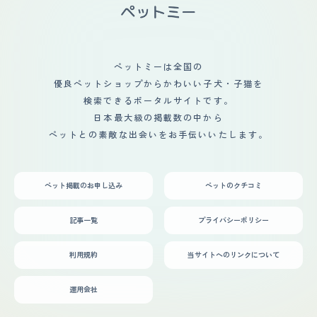
様々です。 【総評】 私が飼っている猫ちゃんの気に入っ
ているところは、お顔はもちろん、模様、鳴き声、性格、
フォルム、たくさんあります。第一印象は"守ってあげた
くなるような可愛さ"でした。迎え入れに関しては、猫に
携わるお仕事を当時していた為、特に不安はありませんで
ペットミーは全国の
した。猫ちゃんも寒いかな？暑いかな？と自分たちだけで
優良ペットショップからかわいい子犬・子猫を
はなく、猫ちゃんのことも考えながら生活しています。小
さい子供が2人おり、猫との接し方に最初は不安はありま
検索できるポータルサイトです。
したが、猫ちゃんの方も理解しているのか、なんの問題も
日本最大級の掲載数の中から
ありませんでした。
ペットとの素敵な出会いをお手伝いいたします。
ペット掲載のお申し込み
ペットのクチコミ
記事一覧
プライバシーポリシー
利用規約
当サイトへのリンクについて
運用会社