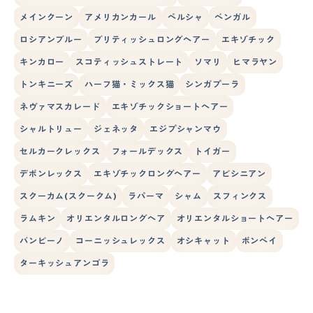
メインクーン
アメリカンカール
ペルシャ
ベンガル
ロシアンブルー
ブリティッシュロングヘアー
エキゾチック
キンカロー
スコティッシュストレート
ソマリ
ヒマラヤン
トンキニーズ
ハーフ猫・ミックス猫
シンガプーラ
ネヴァマスカレード
エキゾチックショートヘアー
シャルトリュー
ジェネッタ
エジプシャンマウ
セルカークレックス
フォールデックス
トイガー
デボンレックス
エキゾチックロングヘアー
アビシニアン
スクーカム(スクークム)
ラパーマ
シャム
スフィンクス
ラムキン
オリエンタルロングヘア
オリエンタルショートヘアー
バンビーノ
コーニッシュレックス
オシキャット
ボンベイ
ターキッシュアンゴラ