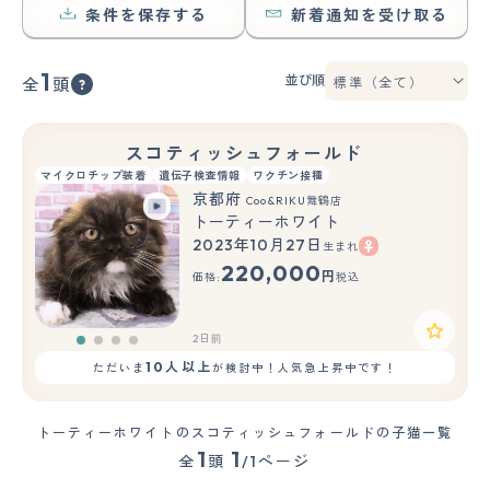
条件を保存する
新着通知を受け取る
1
並び順
全
頭
スコティッシュフォールド
マイクロチップ装着
遺伝子検査情報
ワクチン接種
京都府
Coo&RIKU舞鶴店
トーティーホワイト
2023年10月27日
生まれ
220,000
円
価格:
税込
2日前
10人以上
ただいま
が検討中！人気急上昇中です！
トーティーホワイトのスコティッシュフォールドの子猫一覧
1
1
全
頭
/1ページ