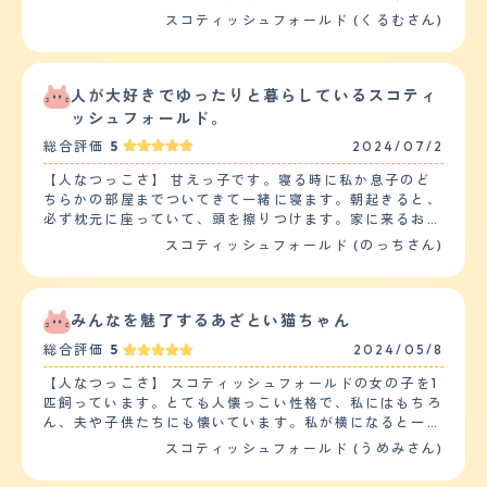
の方が疲れてしまうくらい落ち着きがないです。 【しつ
すなど人懐っこい部分もある。 ・新参猫に対して、最初
スコティッシュフォールド (くるむさん)
けやすさ】 トイレのしつけはあまり失敗はなく覚えまし
は警戒してちょっかいを出していたが、しばらくして心を
た。ただトイレが汚れていると他の所でしてしまうので常
開くと新参猫の体を舐めてあげたり、そばで寝たりなど、
にトイレが綺麗かチェックが必要になります。特に訓練な
面倒見の良い部分もある。 ・好奇心が旺盛で小さなこと
どはしていません 運動は家の中を走ってるのとキャット
でも興味津々で駆け寄り様子を伺っている。おもちゃなど
人が大好きでゆったりと暮らしているスコティ
タワーの上り下りでかなりの運動をしています。 【お手
などで戯れたりするのも好きである。 【落ち着き】 ・他
ッシュフォールド。
入れ】 毛は長めなのでいつも自宅でブラッシングをして
の猫と遊ぶときはじゃれあったり、追いかけ回したりして
いますが抜け毛が多いです。毛がふわふわの毛なので部屋
総合評価
5
2024/07/2
遊んでいるが、基本的には落ち着いた性格で、外をみたり
の中は掃除が大変です。猫は自分で毛繕いをするのでその
寝たりしてゆっくりしている。 ・頻繁に鳴いたりせず、
【人なつっこさ】 甘えっ子です。寝る時に私か息子のど
時に抜けた毛がフローリングの床にたくさん落ちます。で
キャットタワーや窓際などのお気に入りの場所で落ち着い
ちらかの部屋までついてきて一緒に寝ます。朝起きると、
すので1日に何度も掃除をしなければなりません。エサに
ている。 【しつけやすさ】 ・トイレなどのしつけは特に
必ず枕元に座っていて、頭を擦りつけます。家に来るお客
よってはお腹を壊してしまう事が多いのでうんちを見てあ
訓練することなく、自分で覚えて行うことができた。 ・
様にも遠慮なく擦り寄ってくるので、お客様を部屋に入れ
まり水っぽいエサは避けています。固形のエサもミックス
スコティッシュフォールド (のっちさん)
家の中で走り回っているのでそれが運動になっている。
る時に必ず猫アレルギーの有無を聞かなければなりませ
して与えるようにしてその子にあったブランドのご飯を作
・太らないように食事の量を調整したり、太りづらいキャ
ん。お客様の膝の上で眠ってしまったり、甘えてゴロゴロ
ってあげるようにしています。 【鳴き声】 鳴き声が大き
ットフードを与えたりするようにして工夫している。
と喉を鳴らすのは日常茶飯事です。膝に乗せてもらえる
くて困っています。家がマンションなので隣近所から苦情
【お手入れ】 ・長毛種なので抜け毛や毛の手入れが特に
と、あとはなすがままになります。息子のお友達がしつこ
がくるのではないかと思っています。特に夜中遅くに鳴き
みんなを魅了するあざとい猫ちゃん
大変である。自分でカットをしているが、カットされるの
く触っても我慢しています。とにかくひとが大好きです。
続けてしまう事があるのでなるべく何度も起きて気を紛ら
が嫌いなので限界があり、動物病院などで半年に1度くら
総合評価
5
2024/05/8
【落ち着き】 落ち着いたネコだと思います。メスだから
わせて遊ばせたりして 鳴かせないようにしています。
いの頻度で切ってもらっている。こだわりは特になく、顔
かもしれませんが、大騒ぎしません。特筆すべきは、ほと
【総評】 ペットを迎い入れた事で家族の会話が増えまし
【人なつっこさ】 スコティッシュフォールドの女の子を1
周りだけ残してもらって、体は全体的に邪魔にならないよ
んど鳴かないことです。大きな声で鳴いたことがありませ
た。いつも一緒に居るので家族が増えましたし家の雰囲気
匹飼っています。とても人懐っこい性格で、私にはもちろ
うに短く切っていただいている。 ・シャンプーなども嫌
ん。かと言ってじゃれないわけでもなく、大好きなネズミ
も明るくなった気がします。２匹のニャンコが居ますが第
ん、夫や子供たちにも懐いています。私が横になると一緒
がるので、カットのタイミングで一緒にしてもらってい
のおもちゃで遊んでいることもあります。 【しつけやす
一印象は可愛いにつきます。迎い入れですが来る前にしっ
にお腹の上に乗ってきたり、移動するとずっと着いてきた
る。ブラッシングは定期的に手が空いているときに自分で
スコティッシュフォールド (うめみさん)
さ】 ペットショップから初めて我が家にきた時から、お
かり何が必要か調べてペットショップに相談しに行ったり
りします。下の子はまだ赤ちゃんですが、赤ちゃんに寄り
している。 【鳴き声】 低くて落ち着いた鳴き声で、特に
トイレのそそうをしたことがありません。ペットショップ
しました。実際に一緒に暮らしてからも必要な物は増えて
添ってくれたりもします。他のペットは飼っていません
耳障りに感じることはない。泣く頻度については、特段多