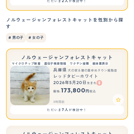
2人
ただいま
が検討中！
ノルウェージャンフォレストキャットを性別から探
す
# 男の子
# 女の子
ノルウェージャンフォレストキャット
マイクロチップ装着
遺伝子検査情報
ワクチン接種
親体重表示
兵庫県
犬の家＆猫の里ゆめタウン姫路店
レッドタビーホワイト
2026年5月20日
生まれ
173,800
円
価格:
税込
3時間前
7人
ただいま
が検討中！