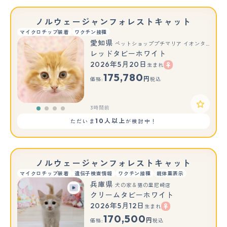
ノルウェージャンフォレストキャット
マイクロチップ装着
ワクチン接種
愛知県
ペットショッププチマリア イオンタウン弥富店
レッドタビーホワイト
2026年5月20日
生まれ
175,780
円
価格:
税込
3時間前
10人以上
ただいま
が検討中！
ノルウェージャンフォレストキャット
マイクロチップ装着
遺伝子検査情報
ワクチン接種
親体重表示
兵庫県
犬の家＆猫の里尼崎店
クリームタビーホワイト
2026年5月12日
生まれ
170,500
円
価格:
税込