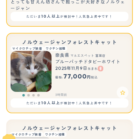
とっても甘えん坊さんで抱っこが大好きなノルウェ
ージャン
10人以上
ただいま
が検討中！人気急上昇中です！
ノルウェージャンフォレストキャット
マイクロチップ装着
ワクチン接種
奈良県
マルエスペット 富雄店
ブルーパッチドタビーホワイト
2025年11月9日
生まれ
77,000
円
価格:
税込
3時間前
10人以上
ただいま
が検討中！人気急上昇中です！
ノルウェージャンフォレストキャット
マイクロチップ装着
ワクチン接種