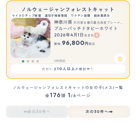
ノルウェージャンフォレストキャット
マイクロチップ装着
遺伝子検査情報
ワクチン接種
親体重表示
神奈川県
犬の家＆猫の里元住吉ブレーメン通り店
ブルーパッチドタビーホワイト
2026年4月1日
生まれ
96,800
円
価格:
税込
3時間前
10人以上
ただいま
が検討中！
ノルウェージャンフォレストキャットの女の子(メス)一覧
176
1
全
頭
/6ページ
前の30件へ
次の30件へ