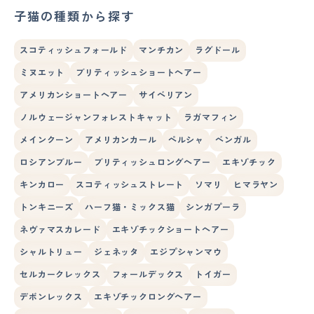
子猫の種類から探す
スコティッシュフォールド
マンチカン
ラグドール
ミヌエット
ブリティッシュショートヘアー
アメリカンショートヘアー
サイベリアン
ノルウェージャンフォレストキャット
ラガマフィン
メインクーン
アメリカンカール
ペルシャ
ベンガル
ロシアンブルー
ブリティッシュロングヘアー
エキゾチック
キンカロー
スコティッシュストレート
ソマリ
ヒマラヤン
トンキニーズ
ハーフ猫・ミックス猫
シンガプーラ
ネヴァマスカレード
エキゾチックショートヘアー
シャルトリュー
ジェネッタ
エジプシャンマウ
セルカークレックス
フォールデックス
トイガー
デボンレックス
エキゾチックロングヘアー