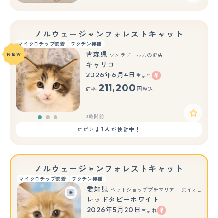
ノルウェージャンフォレストキャット
マイクロチップ装着
ワクチン接種
青森県
NEW
ワンラブエルムの街店
キャリコ
2026年6月4日
生まれ
もっと見る
211,200
円
価格:
税込
3時間前
1人
ただいま
が検討中！
ノルウェージャンフォレストキャット
マイクロチップ装着
ワクチン接種
愛知県
ペットショッププチマリア 一宮イオンモール木曽川キリオ店
レッドタビーホワイト
2026年5月20日
生まれ