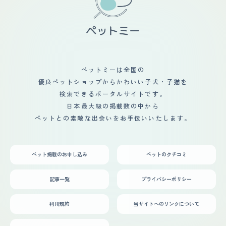
低刺激のものを使っています。ブラッシングはスリッカー
を壊していたことからショーウィンドには出てこれてお
ブラッシとコームで行っています 。抜け毛はとても多
ず、 「3万円」というあまりに安い価格にびっくりして店
く、季節の変わり目には特に増えます。 カットはほとん
員さんに聞いたところから出会いが始まりました。 お家
ど行っていません。ノルウェージャンフォレストキャット
に迎えてから通院を開始し、その結果、おなかを壊してい
は自然な被毛が美しいと思っています。ただ、夏場は暑さ
たのはアレルギーが原因だったことが徐々にわかりまし
対策として足先やお腹周りを少し刈ることがあります。
た。 合うフードを地道に探すところから始め、現在はお
【総評】 きっかけはインターネットで見かけたときでし
なかの調子は安定しています。 ただ、アレルギー体質の
た。ノアはノルウェージャンフォレストキャット専門のブ
ペットミーは全国の
ため定期的な投薬と通院は一生向き合っていくべき状況か
リーダーから直接送られてきましたが、写真で見たときか
と思います。 迎え入れ前後は、体調が安定するかと、初
優良ペットショップからかわいい子犬・子猫を
ら、とても美しくて気になりました。第一印象は、とても
めてのネコ飼育に不安がありましたが、 愛情に愛情で返
大きくてふさふさしている子だと思いました。 ・迎え入
検索できるポータルサイトです。
してくれる子だったこともあり無事成長してくれたと思い
れ前後の不安だったこと 迎え入れ前後の不安だったこと
日本最大級の掲載数の中から
ます。 生活の変化としては、抜け毛が想像以上だったた
は、ノルウェージャンフォレストキャットの毛の手入れが
め、食事の空間はネコの飼育場所とは隔離しました。 ま
ペットとの素敵な出会いをお手伝いいたします。
できるかどうかでした。ノルウェージャンフォレストキャ
た、出かける際には外用の服に着替え、コロコロによる毛
ットは毛が長くてふさふさしていて、抜け毛が多くて毛球
の除去は必須です。 カーペットなども毛の長いものは抜
症になりやすいと聞いていました。私は初めて猫を飼うの
け毛が絡まって大変なことになるので廃棄し、毛のつかな
で、不安がありました。 ・迎え入れ前後の家族や生活の
い素材のものに変えました。 部屋の中で床に物を置いて
ペット掲載のお申し込み
ペットのクチコミ
変化など 迎え入れ前後の家族や生活の変化は、少なかっ
いると、興味津々でかじったり、ネコパンチの対象になる
たです。ノアは家族にも慣れてくれましたが、あまり甘え
ため、床に物は置かず 大切なものはフタや扉付きの収納
たりしません。私は毎日ブラッシングや遊びを楽しみにし
に収めています。おかげで部屋は荒れません。 また、朝
記事一覧
プライバシーポリシー
ています。ノアは私に優しくて落ち着いたパートナーで
早くにお腹がすく子なので早起きが習慣になりました。
す。彼と一緒に過ごす時間は、私にとって癒しと安らぎで
す。
利用規約
当サイトへのリンクについて