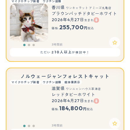
マイクロチップ装着
ワクチン接種
香川県
ワンキャラット アミーゴ丸亀店
ブラウンパッチドタビーホワイト
2026年4月27日
生まれ
もっと見る
255,700
円
価格:
税込
3時間前
10人以上
ただいま
が検討中！
ノルウェージャンフォレストキャット
マイクロチップ装着
ワクチン接種
親体重表示
滋賀県
ワンニャンハウス草津店
レッドタビーホワイト
2026年4月27日
生まれ
もっと見る
184,800
円
価格:
税込
3時間前