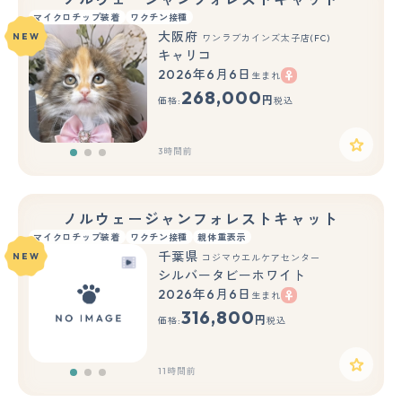
マイクロチップ装着
ワクチン接種
大阪府
NEW
ワンラブカインズ太子店(FC)
キャリコ
2026年6月6日
生まれ
もっと見る
268,000
円
価格:
税込
3時間前
ノルウェージャンフォレストキャット
マイクロチップ装着
ワクチン接種
親体重表示
千葉県
NEW
コジマウエルケアセンター
シルバータビーホワイト
2026年6月6日
生まれ
もっと見る
316,800
円
価格:
税込
11時間前