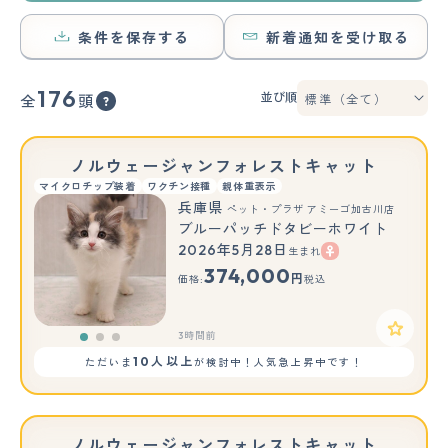
条件を保存する
新着通知を受け取る
176
並び順
全
頭
ノルウェージャンフォレストキャット
マイクロチップ装着
ワクチン接種
親体重表示
兵庫県
ペット・プラザ アミーゴ加古川店
ブルーパッチドタビーホワイト
2026年5月28日
生まれ
もっと見る
374,000
円
価格:
税込
3時間前
10人以上
ただいま
が検討中！人気急上昇中です！
ノルウェージャンフォレストキャット