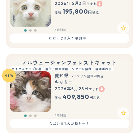
2026年6月3日
生まれ
もっと見る
195,800
円
価格:
税込
3時間前
2人
ただいま
が検討中！
ノルウェージャンフォレストキャット
マイクロチップ装着
遺伝子検査情報
ワクチン接種
親体重表示
愛知県
NEW
ペッツワン豊田四郷店
キャリコ
2026年5月28日
生まれ
もっと見る
409,850
円
価格:
税込
3時間前
1人
ただいま
が検討中！