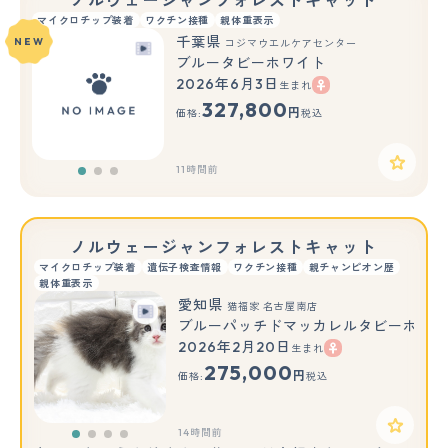
ノルウェージャンフォレストキャット
マイクロチップ装着
ワクチン接種
親体重表示
千葉県
NEW
コジマウエルケアセンター
ブルータビーホワイト
2026年6月3日
生まれ
もっと見る
327,800
円
価格:
税込
11時間前
ノルウェージャンフォレストキャット
マイクロチップ装着
遺伝子検査情報
ワクチン接種
親チャンピオン歴
親体重表示
愛知県
猫福家 名古屋南店
ブルーパッチドマッカレルタビーホワイ
2026年2月20日
生まれ
275,000
円
価格:
税込
14時間前