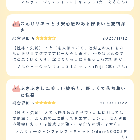
くる。それに答えると、満足するまで人に体を擦り付けた
ノルウェージャンフォレストキャット (だーあささん)
り、頭突きをしたりしながら甘えてくる。構ってもらえな
いと察すると静かに立ち去ってしまう。同居の猫とは追い
かけっこをして遊ぶ時以外は、特に一緒に過ごしたりする
ことはない。同居の後輩猫が相手でも、自分のご飯やおや
のんびりおっとり安心感のある佇まいと愛情深
つを横取りされても怒ることはなく譲ってしまう。生後２
さ
ヶ月の赤ちゃんがいますが、付かず離れずの距離感で過ご
総合評価
4
2023/11/12
している。 【落ち着き】 同居の他の猫と遊ぶ時以外は、
基本のんびりと過ごしていて落ち着きのある猫かと思う。
【性格・気質】 ・とても人懐っこく、初対面の人にもお
次に一度あるかどうかの頻度で、一人で突発的に走ったり
なかを見せて撫でてアピールをします。 中身は犬なので
はする。ただ臆病な性格を持ち合わせているので、急な物
はと思うほどです。なででもらったり抱っこも大好きで、
音に驚いて飛び上がったりはする。 【しつけやすさ】 迎
お留守番の後はいつもお出迎えしてすりすり甘えてくれま
ノルウェージャンフォレストキャット (Fuji（藤）さん)
えて数日の間は環境の変化に警戒してしまい粗相をしてい
す。 ・猫なのでトイレの質は必要ありませんでした（お
たが、粗相をした場所に猫トイレを設置するとそれもすぐ
家に迎えた初日から決まったトイレでしてくれました。）
に落ち着いた。運動量については、朝と晩にそこそこ激し
体のサイズの割には鳴き声も小さく、ご飯要求以外で沢山
く他の猫と追いかけっ子をしていて、足音が激しくフロー
鳴くことは騒音などに関するしつけもしたことがありませ
ふさふさした美しい被毛と、優しくて落ち着い
リングに傷もつく。 【お手入れ】 毛質はふんわりしてい
ん。 唯一、壁でのつめとぎのみしつけに苦労しました
た性格
て、毛量が多く密。春になると抜け毛が多く朝掃除機を掛
が、お気に入りのつめとぎをいつもたっぷり用意して、そ
けても、夕方には毛玉が落ちている。ブラッシングをあま
総合評価
5
2023/10/22
こでしてくれるようにお願いしています。 ・性格はとて
りさせてくれる子ではない為、週一程度でもつれや毛玉の
も温厚なので、子供やペットともうまく暮らしていけると
付着がないか確認しあった場合にブラッシングにて除去し
【性格・気質】 とても控えめな性格です。私に対しては
思います。 ただ、長毛種の特性上、1年を通して（換毛期
ている。春と秋にサロンにてシャンプーを実施。春はカッ
愛情深く、よく膝の上に乗ってきます。しかし、他人や他
は特に）抜け毛がすごいので子供と過ごす際には抜け毛を
トもしていて短毛猫程まで短くし抜け毛や毛玉の吐き戻し
の動物に対しては警戒心が強く、なかなか慣れません。特
過剰に吸い込んでしまったりしないように（アレルギーに
等を軽減させている。健康面に特に悩みはなく、年に一度
に見知らぬ人や犬に対しては隠れたり逃げたりします。
ノルウェージャンフォレストキャット (rdger40003さ
なってしまわないように）、 こまめな掃除とブラッシン
混合ワクチンの接種時に健康診断(血液検査)を行ってい
日常的な訓練やしつけはあまり必要でした。ノアはノルウ
ん)
グや、生活スペースの配慮などが必要かと思います。