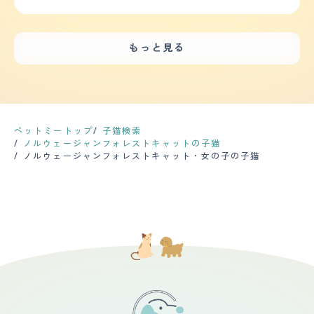
る。 【鳴き声】 ほとんど鳴くことがない猫。部屋から出
ェージャンフォレストキャットらしく賢くて従順な子で
【健康・寿命】 アレルギー症状に悩まされています。 ア
たい時に困ったような声でニャーと鳴くのみ。ボリューム
す。お手やおかわりなどの芸を覚えましたが、気分次第で
レルギー症状として好酸球性肉芽腫を発症しており、定期
も小さく響くことはない。あとは鳴いたとしても、クルル
やったりやらなかったりします。トイレも家の中では失敗
的に投薬しています。 今は3日に1度、シロップ上の抗ア
というような喉を鳴らしているような書き方をする程度。
しませんが、外ではマーキングをしすぎることがありま
レルギー薬をシリンジで投与しています。 その関係で3か
もっと見る
甘えたい時やご飯が欲しい時に出す程度。 【総評】 好き
す。 他のペットや子供たちとの相性はあまり良くありま
月に1度程度は健康診断や通院を行っています。 【運動の
な所はふわふわしていて、エレガントな雰囲気がある所。
せん。ノアは自分が一番だと思っているようで、他の動物
頻度】 完全室内飼いのため、散歩をすることはありませ
キリリとしたかっこいい顔立ちに対し、甘えたい時にはと
と仲良くする気がありません。子供たちにも嫌がられるこ
ん。 家の中での運動は子猫のころは夜中、早朝に走り回
ことん甘えてくる所。立ち上がってまで頭突きをする所
とが多く、噛んだり引っ掻いたりすることがあります。そ
っていましたが、 大人になってからはかなり落ち着いて
は、とっても癒される。第一印象は、イケメン君。でも穴
の時は注意しています。 【健康・寿命】 今のところ、大
おり、1日に1度キャットタワーを激しく上り下りする程度
があったら入りたい、といった素振りを見せる臆病者。迎
きな病気や怪我はありません。ただ、ノルウェージャンフ
で あとはのんびり寝ていることがほとんどです。 【毛の
え入れた時は環境変化からかなり警戒してしまい、人の気
ォレストキャットは遺伝的に心臓や腎臓などの病気にかか
ペットミートップ
子猫検索
手入れ・シャンプー回数】 長毛種、非常に細いけでふわ
配があると飲食も排泄もせず、デビルフェイスでシャーシ
りやすいと聞いていますので、注意しています。 定期的
ノルウェージャンフォレストキャットの子猫
ふわと舞うような質感です。幸運なことにあまり毛玉はで
ャーしていた為、慣れてくれるのだろうかと不安だった。
な健康診断や投薬は必要です。ノアは半年に1回、狂犬病
ノルウェージャンフォレストキャット・女の子の子猫
きません（まっすぐな毛質のため？） 1年中ものすごく毛
や混合ワクチンの接種を受けます。また、毎月、ノミやダ
が抜けるため、換毛期は2ヶ月に1度、それ以外は3か月に
ニの予防薬を飲ませます。その他にも、耳掃除や歯磨きな
1度程度シャンプーしています（ブラッシングでは追い付
どのケアを行っています。 【運動の頻度】 散歩は1日1
かないため） シャンプーの際に足先バリカンをおこない
回、夕方に行きます。それぞれ30分ほど歩きます。散歩
ますが、それ以外ではカットしていません。 家でのブラ
中はいろいろなものに興味を示し、匂いを嗅いだり走った
ッシングは嫌がられてしまうため、毎日は難しいですが、
りします。 家の中では運動量が少ないです。おもちゃで
うとうとしているときやご機嫌なときを見計らって行って
遊んだり、私に甘えたりします。外では庭や公園で走り回
います。 ファーミネーターというブラシだと比較的嫌が
ったりします。 【毛の手入れ・シャンプー回数】 毛は長
らずにブラシさせてくれるため愛用しています。 毎回の
くてふさふさしていて、防寒性があります。毛色はブラッ
ブラッシングで大量の毛が抜けます。 【総評】 とっても
クスモークとホワイトで、背中や尾は黒くてふさふさして
人懐こく、優しい性格でおっとりしているところが特に大
いて、お腹や足は白くてふわふわしています。 シャンプ
好きです。 ペットショップで出会ったのは生後6か月ごろ
ーやブラッシングは月に1回行っています。シャンプーは
で、大きくなってしまっていたこと（4㎏程度）、 おなか