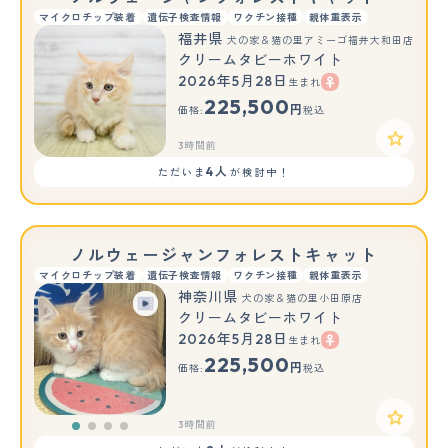
マイクロチップ装着
遺伝子検査情報
ワクチン接種
親体重表示
福井県
犬の家＆猫の里アミーゴ福井大和田店
クリームタビーホワイト
2026年5月28日
生まれ
225,500
円
価格:
税込
3時間前
4人
ただいま
が検討中！
ノルウェージャンフォレストキャット
マイクロチップ装着
遺伝子検査情報
ワクチン接種
親体重表示
神奈川県
犬の家＆猫の里小田原店
クリームタビーホワイト
2026年5月28日
生まれ
225,500
円
価格:
税込
3時間前