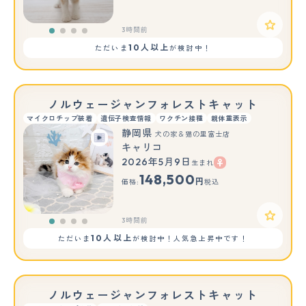
3時間前
10人以上
ただいま
が検討中！
ノルウェージャンフォレストキャット
マイクロチップ装着
遺伝子検査情報
ワクチン接種
親体重表示
静岡県
犬の家＆猫の里富士店
キャリコ
2026年5月9日
生まれ
148,500
円
価格:
税込
3時間前
10人以上
ただいま
が検討中！人気急上昇中です！
ノルウェージャンフォレストキャット