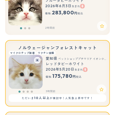
ブルータビーホワイト
2026年6月3日
生まれ
もっと見る
283,800
円
価格:
税込
2時間前
ノルウェージャンフォレストキャット
マイクロチップ装着
ワクチン接種
愛知県
ペットショッププチマリア イオン小牧店
レッドタビーホワイト
2026年5月20日
生まれ
175,780
円
価格:
税込
3時間前
10人以上
ただいま
が検討中！人気急上昇中です！