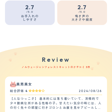
2.7
2.7
/5.0
/5.0
お手入れの
鳴き声の
しやすさ
大きさや頻度
Review
ノルウェージャンフォレストキャットのクチコミ 3件
美男美女
総合評価
4
2024/08/26
【人なつっこさ】 基本的には落ち着いていて、消極的で
少々臆病な所がある性格の子。甘えたい気分の時には、人
の行く先々の部屋に行きゴロンとお腹を見せアピールして