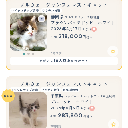
ノルウェージャンフォレストキャット
マイクロチップ装着
ワクチン接種
静岡県
マルエスペット御殿場店
ブラウンパッチドタビーホワイト
2026年4月17日
生まれ
もっと見る
218,000
円
価格:
税込
3時間前
10人以上
ただいま
が検討中！
ノルウェージャンフォレストキャット
マイクロチップ装着
ワクチン接種
親体重表示
千葉県
NEW
ハッピーベル ペットプラザ京葉船橋インター店
ブルータビーホワイト
2026年6月9日
生まれ
283,800
円
価格:
税込
3時間前