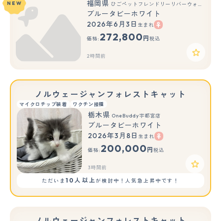
福岡県
NEW
ひごペットフレンドリーリバーウォーク北九州店
ブルータビーホワイト
2026年6月3日
生まれ
272,800
円
価格:
税込
2時間前
ノルウェージャンフォレストキャット
マイクロチップ装着
ワクチン接種
栃木県
OneBuddy宇都宮店
ブルータビーホワイト
2026年3月8日
生まれ
200,000
円
価格:
税込
3時間前
10人以上
ただいま
が検討中！人気急上昇中です！
ノルウェージャンフォレストキャット