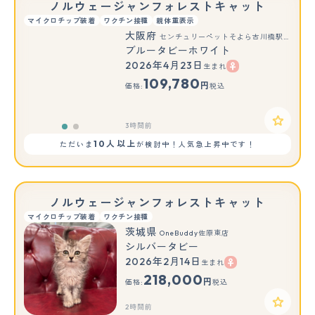
ノルウェージャンフォレストキャット
マイクロチップ装着
ワクチン接種
親体重表示
大阪府
センチュリーペットそよら古川橋駅前店
ブルータビーホワイト
2026年4月23日
生まれ
もっと見る
109,780
円
価格:
税込
3時間前
10人以上
ただいま
が検討中！人気急上昇中です！
ノルウェージャンフォレストキャット
マイクロチップ装着
ワクチン接種
茨城県
OneBuddy佐原東店
シルバータビー
2026年2月14日
生まれ
218,000
円
価格:
税込
2時間前