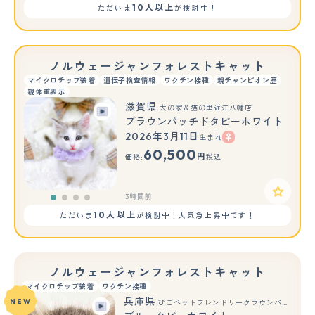
10人以上
ただいま
が検討中！
ノルウェージャンフォレストキャット
マイクロチップ装着
遺伝子検査情報
ワクチン接種
親チャンピオン歴
親体重表示
滋賀県
犬の家＆猫の里近江八幡店
ブラウンパッチドタビーホワイト
2026年3月11日
生まれ
60,500
円
価格:
税込
3時間前
10人以上
ただいま
が検討中！人気急上昇中です！
ノルウェージャンフォレストキャット
マイクロチップ装着
ワクチン接種
兵庫県
NEW
ひごペットフレンドリークラウンパーク伊丹店