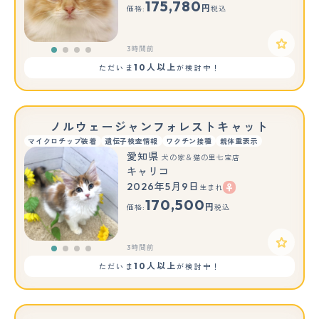
175,780
円
価格:
税込
3時間前
10人以上
ただいま
が検討中！
ノルウェージャンフォレストキャット
マイクロチップ装着
遺伝子検査情報
ワクチン接種
親体重表示
愛知県
犬の家＆猫の里七宝店
キャリコ
2026年5月9日
生まれ
170,500
円
価格:
税込
3時間前
10人以上
ただいま
が検討中！