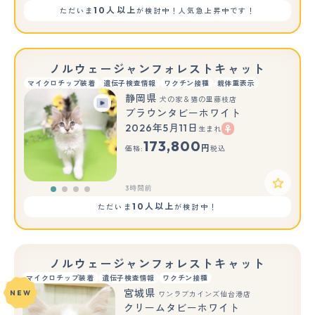
10人以上
ただいま
が検討中！人気急上昇中です！
ノルウェージャンフォレストキャット
マイクロチップ装着
遺伝子検査情報
ワクチン接種
親体重表示
静岡県
犬の家＆猫の里藤枝店
ブラウンタビーホワイト
2026年5月11日
生まれ
173,800
円
価格:
税込
3時間前
10人以上
ただいま
が検討中！
ノルウェージャンフォレストキャット
マイクロチップ装着
遺伝子検査情報
ワクチン接種
宮城県
NEW
ワンラブカインズ仙台港店
クリームタビーホワイト