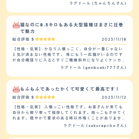
です。 ラグドールは名前通り、ドールのようで、大人し
ラグドール (ちゃんちんさん)
いですし、家に子供もいますが、だれからも「されるがま
ま」って感じです。 子供が泣いたら顔の近くにいき 何も
しないですが、慰めてるのかな？とゆう行動もします。大
人も子供もかなり相性がいいと思います。 ただ、猫なの
猫なのに8.5キロもある大型猫種はまさに圧巻
でおいで～と呼んでも来るときと来ない時があるし、犬み
で魅力
たいに子供と一緒に遊んだりとかはないので ある程度の
総合評価
5
2023/11/18
距離があるぐらいがいいな～って人は完璧です。 【落ち
着き】 ４か月の時から一緒にいますが、現在２歳で、１
【性格・気質】 かなり人懐っこく、自分が一番じゃない
歳になるまでは、やはり赤ちゃんだったんで興味深々、コ
と気が済まない性格です。 他にもう一匹猫がいるのです
ードをかんだり ソファーで爪とぎなどして一人運動会も
が自分縄張りに入るとすぐご機嫌斜めになりよくケンカし
頻繁にしてましたが、１歳すぎると、運動も１日１回ぐら
てます。 反対に飼い主の私には甘えん坊で寝る時も顔の
ラグドール (genbuaki777さん)
いになり、コードかんだり、ソファーで爪とぎもしなくな
間近くじゃないと安心して寝れないようでギャップがすご
りました 【しつけやすさ】 大人になってきて運動量が減
いです。 トイレなどのしつけは教えなくても初めて迎え
るので、猫じゃらし、ネズミのおもちゃ、高めのキャット
た日から失敗したことはありません、とても綺麗過ぎみた
タワーなどで遊んでます。一軒家なので私が上り下りする
いでこれにはかなり驚きました。 犬は人につき、猫は家
もふもふであったかくて可愛くて最高です！
たんびに名前を呼んで 一緒に階段の上り下りさせていま
につくなんて言葉は嘘だと思います。 【健康・寿命】 健
す。ごはんも高たんぱくで塩分少なめなど考えてあげてい
総合評価
5
2023/11/12
康問題は特に心配してないですが病院には分離不感症の可
ます。 【お手入れ】 "ラグドールは中毛で、ふわふわした
能性があると言われました。 精神的なものらしく飼い主
【性格・気質】 人懐っこい性格です。お客さんが来ても
１本１本が細く柔らかい毛。猫ちゃんはシャンプーをあま
がいないと物に八つ当たりしたり、壊してしまう症状らし
自分から擦り寄って挨拶してくれます。抱っこもさせてく
りしなくていいとおもいますが、３か月に１回ぐらいはシ
いです。 薬はないらしく飼い主不在でも不安にならない
れます。穏やかで要求のある時以外鳴くことがありませ
ャンプーしてます。 抜け毛は本当に普段からすごく、毎
ような対策を考えてますが正直難しいです。 【運動の頻
ん。仰向けで無防備に寝ていることも多くあります。子供
日コロコロはかかせないですし、各階においてます。ブラ
ラグドール (sakurapiikoさん)
度】 家の中はどの部屋も自由に行き来できるようにドア
がシッポを引っ張る、叩くなどをしても我慢してこちらを
ッシングも毎日かかせないです。猫飼ってる人あるあるで
は全て解放してるので昼夜問わず二匹で走り回ってます。
見て目で訴えてきます。 爪研ぎを置いているので壁で爪
すが、顔にもコロコロを使ってます。 今まだ２歳で健康
どれくらいかの運動量は詳しく分かりませんが、少なくと