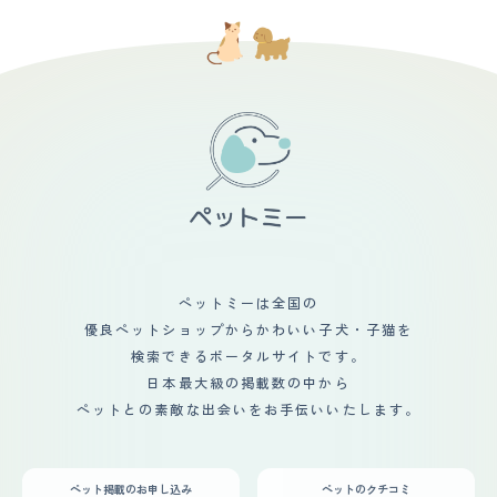
頃に夜間授乳に付き合ってくれたりと私にとって家族の一
ョンが多くなり楽しい毎日になりました。
員です。 初めて見た時は目が綺麗で、顎のところに模様
があること、足の指が５本あること、他の子と少し違った
特性があるところに魅力を感じてこの子がいいなと思いま
した。 日中は家を空けることが多いため、一人で大丈夫
か心配でしたが、寝て自由に過ごしていたみたいです。ペ
ットモニターを使用して職場から様子を確認していまし
た。 帰った時にお迎えに来てくれる猫がいると思うと仕
事も頑張れるし、早く帰りたいと思うようになりました。
猫のことで家族の会話が増えたので家族の中も良くなった
と思います。我が家に来てくれて感謝でいっぱいです。
ペットミーは全国の
優良ペットショップからかわいい子犬・子猫を
検索できるポータルサイトです。
日本最大級の掲載数の中から
ペットとの素敵な出会いをお手伝いいたします。
ペット掲載のお申し込み
ペットのクチコミ