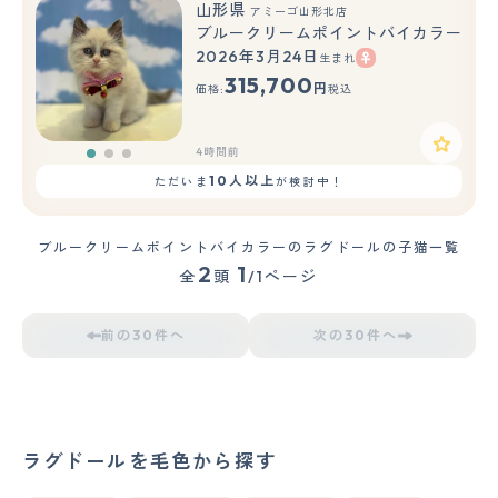
山形県
アミーゴ山形北店
ブルークリームポイントバイカラー
2026年3月24日
生まれ
もっと見る
315,700
円
価格:
税込
4時間前
10人以上
ただいま
が検討中！
ブルークリームポイントバイカラーのラグドールの子猫一覧
2
1
全
頭
/1ページ
前の30件へ
次の30件へ
ラグドールを毛色から探す