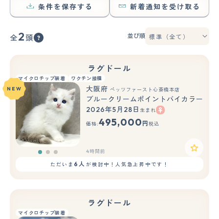
条件を保存する
新着通知を受け取る
2
並び順
全
頭
ラグドール
マイクロチップ装着
ワクチン接種
大阪府
NEW
ペッツファースト心斎橋本店
ブルークリームポイントバイカラー
2026年5月28日
生まれ
もっと見る
495,000
円
価格:
税込
4時間前
6人
ただいま
が検討中！人気急上昇中です！
ラグドール
マイクロチップ装着