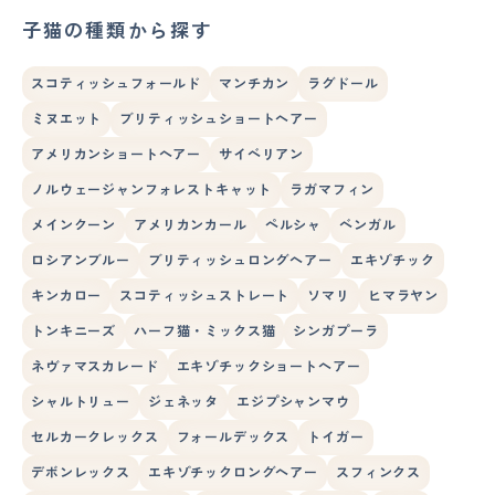
子猫の種類から探す
スコティッシュフォールド
マンチカン
ラグドール
ミヌエット
ブリティッシュショートヘアー
アメリカンショートヘアー
サイベリアン
ノルウェージャンフォレストキャット
ラガマフィン
メインクーン
アメリカンカール
ペルシャ
ベンガル
ロシアンブルー
ブリティッシュロングヘアー
エキゾチック
キンカロー
スコティッシュストレート
ソマリ
ヒマラヤン
トンキニーズ
ハーフ猫・ミックス猫
シンガプーラ
ネヴァマスカレード
エキゾチックショートヘアー
シャルトリュー
ジェネッタ
エジプシャンマウ
セルカークレックス
フォールデックス
トイガー
デボンレックス
エキゾチックロングヘアー
スフィンクス