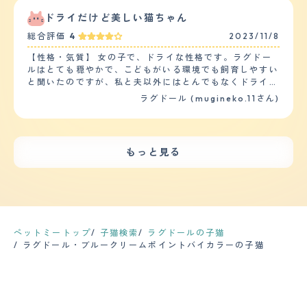
研ぎすることはありませんが噛み癖があり、テーブルの角
な体ですが、１年に一回は健康診断を受けに行ってて、ち
も私が仕事で１日歩いてる歩数の何倍も走り回ってそうで
を噛んでしまうことがよくあります。お迎えした日から粗
ょっとでも食欲、水分の取り方、トイレの量など確認して
ドライだけど美しい猫ちゃん
す。 【毛の手入れ・シャンプー回数】 猫の中ではかなり
相をしたことがありません。 【健康・寿命】 ストルバイ
おかしいな？とおもったら病院に連れて行ってます。
長毛種なので１日１回はブラッシングが必須です。 季節
総合評価
4
2023/11/8
ト尿結晶になり、頻尿、血尿の症状が出て点滴や内服治療
【鳴き声】 うちのラグドールはあんまり普段は鳴きませ
の変わり目で毛の抜ける量が凄まじいので１日でもさぼっ
を２週間程度行い治りました。 てんかんを発症し全身痙
んので、逆に鳴いてるととてもかわいく思います。小さい
【性格・気質】 女の子で、ドライな性格です。ラグドー
てしまうと家中毛だらけになります。 シャンプーは猫な
攣を３回ほど起こしたことがあり、１日に２回内服治療を
声で可愛い高い声で鳴いています。本当にあまり鳴かない
ルはとても穏やかで、こどもがいる環境でも飼育しやすい
のでそれほどしないのですが３ヶ月に１度くらいでトリー
行っています。通院も１ヶ月に１回しています。 【運動
ので集合住宅の方でも安心です。鳴くときは、ごはん前の
と聞いたのですが、私と夫以外にはとんでもなくドライで
トメント入りのシャンプーを使っています。 毛並みが綺
の頻度】 トイレの前後はソファやベッドの上を走り回る
時間と自宅に帰ってきたときぐらいです。 【総評】 ラグ
す。来客があると一旦様子を見に来ますが、すぐどこかへ
麗になる高いやつなので私が使ってる物の５倍くらいの値
ラグドール (mugineko.11さん)
ことがよくありますが、それ以外は特に走り回ることはあ
ドールの好きなところは、名前通りドールみたいで大人し
行ってしまいます。自分より小さいダンボールにも躊躇せ
段です。 カットは基本しませんが、稀に毛玉ができた時
りません。キャットタワーは子猫の時は使っていましたが
く、見た目もかっこいい（八割れじゃない方の柄のラグド
ずベスポジを探しに行きます。 【健康・寿命】 ワクチン
だけ部分的にカットするくらいです。 【総評】 出会いは
現在は使っていません。猫じゃらしで遊んだり、ボールを
ール）中毛ですが、白いふわふわの毛なので高級、ゴージ
と去勢の時しか病院へ連れて行ったことはありません。
何となく暇がてらにペットショップに行ったら一目惚れし
投げて取ってきてもらうなどして遊びます。 【毛の手入
ャスって感じです。 この子との出会いはペットショップ
【運動の頻度】 基本的に家の中で寝ています。来客があ
てしまい翌日に迎え入れました。 第一印象はブルーポイ
もっと見る
れ・シャンプー回数】 長毛猫なのでけは長くふわふわし
でした。最初は犬を見に行ったんですが、この子にひとめ
ったときや、私がトイレに行くとき、気が向いたら様子を
ントミデットなので鼻周りだけ黒く、何だか可愛い泥棒顔
ています。抜け毛は多いと思います。毎日ブラッシングし
ぼれをして、抱っこをさせてもらったのですが、その時も
見に来ます。 【毛の手入れ・シャンプー回数】 柔らかい
の猫でした。 失敗してしまったのは猫についての知識が
てもたくさん毛が取れます。シャンプーは３週間経つと少
大人しく初めて猫を飼ってみたいと思いました。 猫は初
長毛です。季節の変わり目ももちろんとんでもなく抜けま
全くないまま直感だけですぐ迎え入れたことですね。動画
し毛が割れてくるので１ヶ月に１回行っています。暴れた
めてだったので 全部不安 子供はなついているので、学校
すが、基本的にとんでもなく毛が抜けます。疲れてない日
やサイト等で猫の習性、しつけなどをしっかり勉強するべ
りすることなくおとなしくシャンプーやトリートメント、
帰りに一人でいてもさみしくないといっています
はブラッシングを念入りにしています。 カットはしなく
きでした。 迎え入れて一週間くらいは猫が鳴いてる理由
ドライヤーをさせてくれます。カットはしたことないです
てもキレイなシルエットなのでしたことはありません。シ
が分からずかなり悩みましたし、爪とぎの習性も知らなか
が、サマーカットしているラグドールもいるようで、夏に
ャンプーもしたことがありません。 【総評】 好きなとこ
ったのでそこら辺のものがボロボロになりました。猫にと
ペットミートップ
子猫検索
ラグドールの子猫
カットすると涼しいのかなと思います。来年以降検討した
ろはその名の通り、お人形みたいな可愛さと、きれいな青
ってはかなりストレスを感じさせてしまったので今となっ
ラグドール・ブルークリームポイントバイカラーの子猫
いです。 【総評】 ラグドールは他の猫よりも人懐っこく
い目です。 出会いは夫が猫好きなので、１番子供と相性
てはかなり反省してます。 猫が家族になってから一番変
て誰にでも擦り寄ってくれるため、お客さんに喜ばれま
の良さそうなラグドールにしました。猫も夫の実家で飼っ
わったことは朝目覚ましアラームがなくても猫が起こして
す。穏やかな性格で子供とも仲良くしてくれています。帰
ていたので不安はありませんでした。 子供が苦手なよう
くれます。午前３時なんて大迷惑な日もありますが。 あ
宅すると必ずお迎えに来てくれるし、朝も決まった時間に
で触れさせないように猫パンチをするので、安易に近づか
とは妻と猫の話題が尽きなくなり、夫婦揃って動物番組見
起こしにきてくれます。一緒に寝たり、子供が赤ちゃんの
なくなりました。
たりするようになり今まで以上に夫婦間のコミュニケーシ