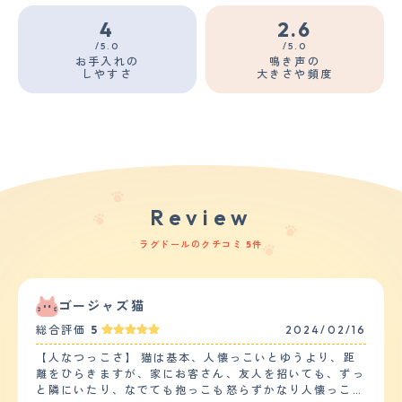
4
2.6
/5.0
/5.0
お手入れの
鳴き声の
しやすさ
大きさや頻度
Review
ラグドールのクチコミ 5件
ゴージャズ猫
総合評価
5
2024/02/16
【人なつっこさ】 猫は基本、人懐っこいとゆうより、距
離をひらきますが、家にお客さん、友人を招いても、ずっ
と隣にいたり、なでても抱っこも怒らずかなり人懐っこい