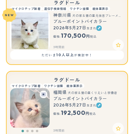
ラグドール
マイクロチップ装着
遺伝子検査情報
ワクチン接種
親体重表示
神奈川県
NEW
犬の家＆猫の里元住吉ブレーメン通り店
ブルーポイントバイカラー
2026年5月27日
生まれ
170,500
円
価格:
税込
3時間前
10人以上
ただいま
が検討中！
ラグドール
マイクロチップ装着
ワクチン接種
親体重表示
福岡県
犬の家＆猫の里くりえいと宗像店
ブルーポイントバイカラー
2026年5月27日
生まれ
192,500
円
価格:
税込
3時間前