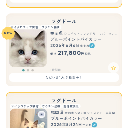
ラグドール
マイクロチップ装着
ワクチン接種
福岡県
NEW
ひごペットフレンドリーリバーウォーク北九州店
ブルーポイントバイカラー
2026年6月6日
生まれ
もっと見る
217,800
円
価格:
税込
1時間前
1人
ただいま
が検討中！
ラグドール
マイクロチップ装着
ワクチン接種
親体重表示
福岡県
犬の家＆猫の里シュロアモール筑紫野店
ブルーポイントバイカラー
2026年5月24日
生まれ