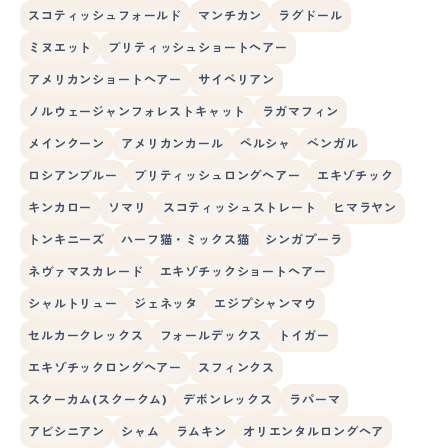
スコティッシュフォールド
マンチカン
ラグドール
ミヌエット
ブリティッシュショートヘアー
アメリカンショートヘアー
サイベリアン
ノルウェージャンフォレストキャット
ラガマフィン
メインクーン
アメリカンカール
ペルシャ
ベンガル
ロシアンブルー
ブリティッシュロングヘアー
エキゾチック
キンカロー
ソマリ
スコティッシュストレート
ヒマラヤン
トンキニーズ
ハーフ猫・ミックス猫
シンガプーラ
ネヴァマスカレード
エキゾチックショートヘアー
シャルトリュー
ジェネッタ
エジプシャンマウ
セルカークレックス
フォールデックス
トイガー
エキゾチックロングヘアー
スフィンクス
スクーカム(スクークム)
デボンレックス
ラパーマ
アビシニアン
シャム
ラムキン
オリエンタルロングヘア