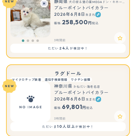
静岡県
NEW
犬の家＆猫の里MEGAドン・キホーテ袋井店
ブルーポイントバイカラー
2026年6月8日
生まれ
258,500
円
価格:
税込
3時間前
4人
ただいま
が検討中！
ラグドール
マイクロチップ装着
遺伝子検査情報
ワクチン接種
神奈川県
NEW
かねだい海老名店
ブルーポイントバイカラー
2026年6月6日
生まれ
69,801
円
価格:
税込
3時間前
10人以上
ただいま
が検討中！