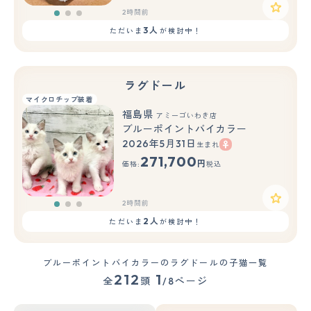
2時間前
3人
ただいま
が検討中！
ラグドール
マイクロチップ装着
福島県
アミーゴいわき店
ブルーポイントバイカラー
2026年5月31日
生まれ
もっと見る
271,700
円
価格:
税込
2時間前
2人
ただいま
が検討中！
ブルーポイントバイカラーのラグドールの子猫一覧
212
1
全
頭
/8ページ