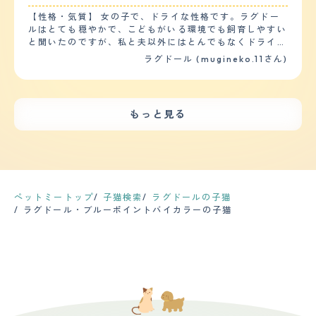
【鳴き声】 うちのラグドールはあんまり普段は鳴きませ
の変わり目で毛の抜ける量が凄まじいので１日でもさぼっ
を２週間程度行い治りました。 てんかんを発症し全身痙
んので、逆に鳴いてるととてもかわいく思います。小さい
【性格・気質】 女の子で、ドライな性格です。ラグドー
てしまうと家中毛だらけになります。 シャンプーは猫な
攣を３回ほど起こしたことがあり、１日に２回内服治療を
声で可愛い高い声で鳴いています。本当にあまり鳴かない
ルはとても穏やかで、こどもがいる環境でも飼育しやすい
のでそれほどしないのですが３ヶ月に１度くらいでトリー
行っています。通院も１ヶ月に１回しています。 【運動
ので集合住宅の方でも安心です。鳴くときは、ごはん前の
と聞いたのですが、私と夫以外にはとんでもなくドライで
トメント入りのシャンプーを使っています。 毛並みが綺
の頻度】 トイレの前後はソファやベッドの上を走り回る
時間と自宅に帰ってきたときぐらいです。 【総評】 ラグ
す。来客があると一旦様子を見に来ますが、すぐどこかへ
麗になる高いやつなので私が使ってる物の５倍くらいの値
ラグドール (mugineko.11さん)
ことがよくありますが、それ以外は特に走り回ることはあ
ドールの好きなところは、名前通りドールみたいで大人し
行ってしまいます。自分より小さいダンボールにも躊躇せ
段です。 カットは基本しませんが、稀に毛玉ができた時
りません。キャットタワーは子猫の時は使っていましたが
く、見た目もかっこいい（八割れじゃない方の柄のラグド
ずベスポジを探しに行きます。 【健康・寿命】 ワクチン
だけ部分的にカットするくらいです。 【総評】 出会いは
現在は使っていません。猫じゃらしで遊んだり、ボールを
ール）中毛ですが、白いふわふわの毛なので高級、ゴージ
と去勢の時しか病院へ連れて行ったことはありません。
何となく暇がてらにペットショップに行ったら一目惚れし
投げて取ってきてもらうなどして遊びます。 【毛の手入
ャスって感じです。 この子との出会いはペットショップ
【運動の頻度】 基本的に家の中で寝ています。来客があ
てしまい翌日に迎え入れました。 第一印象はブルーポイ
もっと見る
れ・シャンプー回数】 長毛猫なのでけは長くふわふわし
でした。最初は犬を見に行ったんですが、この子にひとめ
ったときや、私がトイレに行くとき、気が向いたら様子を
ントミデットなので鼻周りだけ黒く、何だか可愛い泥棒顔
ています。抜け毛は多いと思います。毎日ブラッシングし
ぼれをして、抱っこをさせてもらったのですが、その時も
見に来ます。 【毛の手入れ・シャンプー回数】 柔らかい
の猫でした。 失敗してしまったのは猫についての知識が
てもたくさん毛が取れます。シャンプーは３週間経つと少
大人しく初めて猫を飼ってみたいと思いました。 猫は初
長毛です。季節の変わり目ももちろんとんでもなく抜けま
全くないまま直感だけですぐ迎え入れたことですね。動画
し毛が割れてくるので１ヶ月に１回行っています。暴れた
めてだったので 全部不安 子供はなついているので、学校
すが、基本的にとんでもなく毛が抜けます。疲れてない日
やサイト等で猫の習性、しつけなどをしっかり勉強するべ
りすることなくおとなしくシャンプーやトリートメント、
帰りに一人でいてもさみしくないといっています
はブラッシングを念入りにしています。 カットはしなく
きでした。 迎え入れて一週間くらいは猫が鳴いてる理由
ドライヤーをさせてくれます。カットはしたことないです
てもキレイなシルエットなのでしたことはありません。シ
が分からずかなり悩みましたし、爪とぎの習性も知らなか
が、サマーカットしているラグドールもいるようで、夏に
ャンプーもしたことがありません。 【総評】 好きなとこ
ったのでそこら辺のものがボロボロになりました。猫にと
ペットミートップ
子猫検索
ラグドールの子猫
カットすると涼しいのかなと思います。来年以降検討した
ろはその名の通り、お人形みたいな可愛さと、きれいな青
ってはかなりストレスを感じさせてしまったので今となっ
ラグドール・ブルーポイントバイカラーの子猫
いです。 【総評】 ラグドールは他の猫よりも人懐っこく
い目です。 出会いは夫が猫好きなので、１番子供と相性
てはかなり反省してます。 猫が家族になってから一番変
て誰にでも擦り寄ってくれるため、お客さんに喜ばれま
の良さそうなラグドールにしました。猫も夫の実家で飼っ
わったことは朝目覚ましアラームがなくても猫が起こして
す。穏やかな性格で子供とも仲良くしてくれています。帰
ていたので不安はありませんでした。 子供が苦手なよう
くれます。午前３時なんて大迷惑な日もありますが。 あ
宅すると必ずお迎えに来てくれるし、朝も決まった時間に
で触れさせないように猫パンチをするので、安易に近づか
とは妻と猫の話題が尽きなくなり、夫婦揃って動物番組見
起こしにきてくれます。一緒に寝たり、子供が赤ちゃんの
なくなりました。
たりするようになり今まで以上に夫婦間のコミュニケーシ
頃に夜間授乳に付き合ってくれたりと私にとって家族の一
ョンが多くなり楽しい毎日になりました。
員です。 初めて見た時は目が綺麗で、顎のところに模様
があること、足の指が５本あること、他の子と少し違った