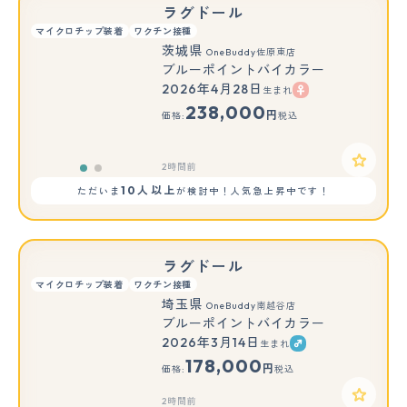
ラグドール
マイクロチップ装着
ワクチン接種
茨城県
OneBuddy佐原東店
ブルーポイントバイカラー
2026年4月28日
生まれ
もっと見る
238,000
円
価格:
税込
2時間前
10人以上
ただいま
が検討中！人気急上昇中です！
ラグドール
マイクロチップ装着
ワクチン接種
埼玉県
OneBuddy南越谷店
ブルーポイントバイカラー
2026年3月14日
生まれ
178,000
円
価格:
税込
2時間前