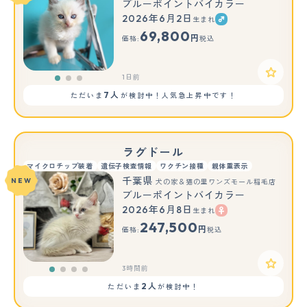
ブルーポイントバイカラー
2026年6月2日
生まれ
もっと見る
69,800
円
価格:
税込
1日前
7人
ただいま
が検討中！人気急上昇中です！
ラグドール
マイクロチップ装着
遺伝子検査情報
ワクチン接種
親体重表示
千葉県
NEW
犬の家＆猫の里ワンズモール稲毛店
ブルーポイントバイカラー
2026年6月8日
生まれ
247,500
円
価格:
税込
3時間前
2人
ただいま
が検討中！