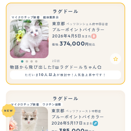
ラグドール
マイクロチップ装着
親体重表示
東京都
ペッツコンシェル府中四谷店
ブルーポイントバイカラー
2026年4月5日
生まれ
374,000
円
価格:
税込
2日前
物語から飛び出した⁉📖ラグドールちゃん💞
10人以上
ただいま
が検討中！人気急上昇中です！
ラグドール
マイクロチップ装着
ワクチン接種
東京都
NEW
ペッツファースト中野店
ブルーポイントバイカラー
2026年5月17日
生まれ
もっと見る
385,000