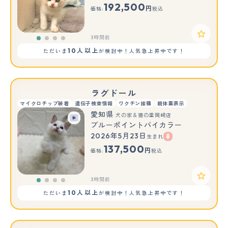
192,500
円
価格:
税込
3時間前
10人以上
ただいま
が検討中！人気急上昇中です！
ラグドール
マイクロチップ装着
遺伝子検査情報
ワクチン接種
親体重表示
愛知県
犬の家＆猫の里岡崎店
ブルーポイントバイカラー
2026年5月23日
生まれ
137,500
円
価格:
税込
3時間前
10人以上
ただいま
が検討中！人気急上昇中です！