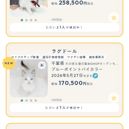
258,500
円
価格:
税込
3時間前
1人
ただいま
が検討中！
ラグドール
マイクロチップ装着
遺伝子検査情報
ワクチン接種
親体重表示
千葉県
NEW
犬の家＆猫の里BIGHOPガーデンモール印西店
ブルーポイントバイカラー
2026年5月27日
生まれ
170,500
円
価格:
税込
3時間前
7人
ただいま
が検討中！