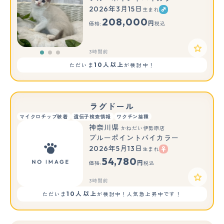
2026年3月15日
生まれ
もっと見る
208,000
円
価格:
税込
3時間前
10人以上
ただいま
が検討中！
ラグドール
マイクロチップ装着
遺伝子検査情報
ワクチン接種
神奈川県
かねだい伊勢原店
ブルーポイントバイカラー
2026年5月13日
生まれ
54,780
円
価格:
税込
3時間前
10人以上
ただいま
が検討中！人気急上昇中です！