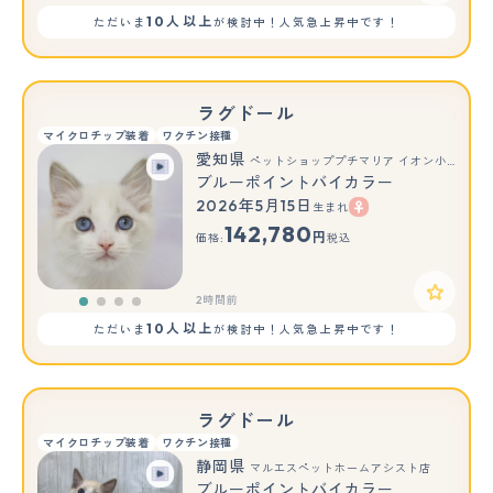
10人以上
ただいま
が検討中！人気急上昇中です！
ラグドール
マイクロチップ装着
ワクチン接種
愛知県
ペットショッププチマリア イオン小牧店
ブルーポイントバイカラー
2026年5月15日
生まれ
142,780
円
価格:
税込
2時間前
10人以上
ただいま
が検討中！人気急上昇中です！
ラグドール
マイクロチップ装着
ワクチン接種
静岡県
マルエスペットホームアシスト店
ブルーポイントバイカラー