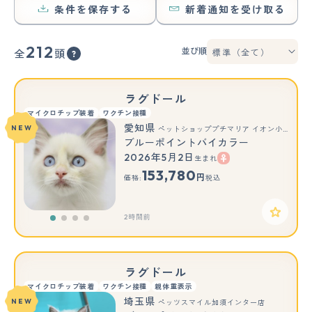
条件を保存する
新着通知を受け取る
212
並び順
全
頭
ラグドール
マイクロチップ装着
ワクチン接種
愛知県
NEW
ペットショッププチマリア イオン小牧店
ブルーポイントバイカラー
2026年5月2日
生まれ
153,780
円
価格:
税込
2時間前
ラグドール
マイクロチップ装着
ワクチン接種
親体重表示
埼玉県
NEW
ペッツスマイル加須インター店