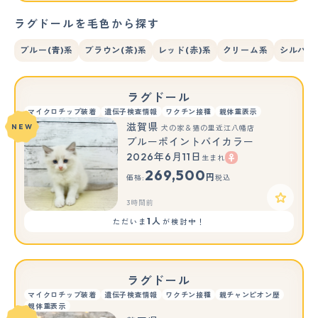
ラグドールを毛色から探す
ブルー(青)系
ブラウン(茶)系
レッド(赤)系
クリーム系
シルバー
ラグドール
マイクロチップ装着
遺伝子検査情報
ワクチン接種
親体重表示
滋賀県
NEW
犬の家＆猫の里近江八幡店
ブルーポイントバイカラー
2026年6月11日
生まれ
269,500
円
価格:
税込
3時間前
1人
ただいま
が検討中！
ラグドール
マイクロチップ装着
遺伝子検査情報
ワクチン接種
親チャンピオン歴
親体重表示