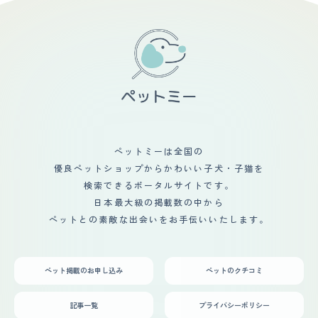
特性があるところに魅力を感じてこの子がいいなと思いま
した。 日中は家を空けることが多いため、一人で大丈夫
か心配でしたが、寝て自由に過ごしていたみたいです。ペ
ットモニターを使用して職場から様子を確認していまし
た。 帰った時にお迎えに来てくれる猫がいると思うと仕
事も頑張れるし、早く帰りたいと思うようになりました。
猫のことで家族の会話が増えたので家族の中も良くなった
と思います。我が家に来てくれて感謝でいっぱいです。
ペットミーは全国の
優良ペットショップからかわいい子犬・子猫を
検索できるポータルサイトです。
日本最大級の掲載数の中から
ペットとの素敵な出会いをお手伝いいたします。
ペット掲載のお申し込み
ペットのクチコミ
記事一覧
プライバシーポリシー