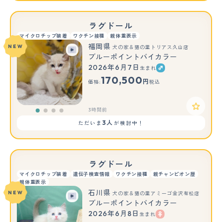
ラグドール
マイクロチップ装着
ワクチン接種
親体重表示
福岡県
NEW
犬の家＆猫の里トリアス久山店
ブルーポイントバイカラー
2026年6月7日
生まれ
170,500
円
価格:
税込
3時間前
3人
ただいま
が検討中！
ラグドール
マイクロチップ装着
遺伝子検査情報
ワクチン接種
親チャンピオン歴
親体重表示
石川県
NEW
犬の家＆猫の里アミーゴ金沢有松店
ブルーポイントバイカラー
2026年6月8日
生まれ