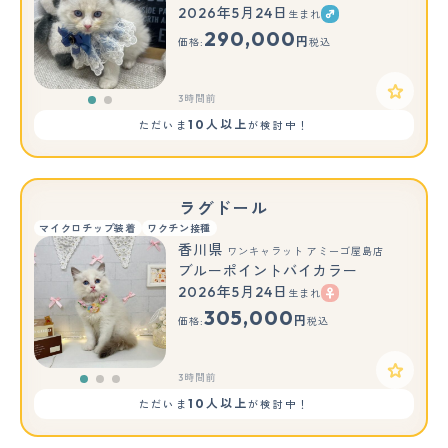
2026年5月24日
生まれ
もっと見る
290,000
円
価格:
税込
3時間前
10人以上
ただいま
が検討中！
ラグドール
マイクロチップ装着
ワクチン接種
香川県
ワンキャラット アミーゴ屋島店
ブルーポイントバイカラー
2026年5月24日
生まれ
もっと見る
305,000
円
価格:
税込
3時間前
10人以上
ただいま
が検討中！