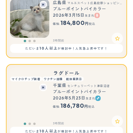
広島県
マルエスペット広島段原ショッピングセンター店
ブルーポイントバイカラー
2026年3月15日
生まれ
もっと見る
184,800
円
価格:
税込
3時間前
10人以上
ただいま
が検討中！人気急上昇中です！
ラグドール
マイクロチップ装着
ワクチン接種
親体重表示
千葉県
センチュリーペット津田沼店
ブルーポイントバイカラー
2026年5月23日
生まれ
もっと見る
186,780
円
価格:
税込
3時間前
10人以上
ただいま
が検討中！人気急上昇中です！