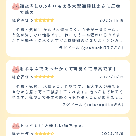
人も子供もかなり相性がいいと思います。 ただ、猫なの
猫なのに8.5キロもある大型猫種はまさに圧巻
でおいで～と呼んでも来るときと来ない時があるし、犬み
で魅力
たいに子供と一緒に遊んだりとかはないので ある程度の
総合評価
5
2023/11/18
距離があるぐらいがいいな～って人は完璧です。 【落ち
着き】 ４か月の時から一緒にいますが、現在２歳で、１
【性格・気質】 かなり人懐っこく、自分が一番じゃない
歳になるまでは、やはり赤ちゃんだったんで興味深々、コ
と気が済まない性格です。 他にもう一匹猫がいるのです
ードをかんだり ソファーで爪とぎなどして一人運動会も
が自分縄張りに入るとすぐご機嫌斜めになりよくケンカし
頻繁にしてましたが、１歳すぎると、運動も１日１回ぐら
てます。 反対に飼い主の私には甘えん坊で寝る時も顔の
ラグドール (genbuaki777さん)
いになり、コードかんだり、ソファーで爪とぎもしなくな
間近くじゃないと安心して寝れないようでギャップがすご
りました 【しつけやすさ】 大人になってきて運動量が減
いです。 トイレなどのしつけは教えなくても初めて迎え
るので、猫じゃらし、ネズミのおもちゃ、高めのキャット
た日から失敗したことはありません、とても綺麗過ぎみた
タワーなどで遊んでます。一軒家なので私が上り下りする
いでこれにはかなり驚きました。 犬は人につき、猫は家
もふもふであったかくて可愛くて最高です！
たんびに名前を呼んで 一緒に階段の上り下りさせていま
につくなんて言葉は嘘だと思います。 【健康・寿命】 健
す。ごはんも高たんぱくで塩分少なめなど考えてあげてい
総合評価
5
2023/11/12
康問題は特に心配してないですが病院には分離不感症の可
ます。 【お手入れ】 "ラグドールは中毛で、ふわふわした
能性があると言われました。 精神的なものらしく飼い主
【性格・気質】 人懐っこい性格です。お客さんが来ても
１本１本が細く柔らかい毛。猫ちゃんはシャンプーをあま
がいないと物に八つ当たりしたり、壊してしまう症状らし
自分から擦り寄って挨拶してくれます。抱っこもさせてく
りしなくていいとおもいますが、３か月に１回ぐらいはシ
いです。 薬はないらしく飼い主不在でも不安にならない
れます。穏やかで要求のある時以外鳴くことがありませ
ャンプーしてます。 抜け毛は本当に普段からすごく、毎
ような対策を考えてますが正直難しいです。 【運動の頻
ん。仰向けで無防備に寝ていることも多くあります。子供
日コロコロはかかせないですし、各階においてます。ブラ
ラグドール (sakurapiikoさん)
度】 家の中はどの部屋も自由に行き来できるようにドア
がシッポを引っ張る、叩くなどをしても我慢してこちらを
ッシングも毎日かかせないです。猫飼ってる人あるあるで
は全て解放してるので昼夜問わず二匹で走り回ってます。
見て目で訴えてきます。 爪研ぎを置いているので壁で爪
すが、顔にもコロコロを使ってます。 今まだ２歳で健康
どれくらいかの運動量は詳しく分かりませんが、少なくと
研ぎすることはありませんが噛み癖があり、テーブルの角
な体ですが、１年に一回は健康診断を受けに行ってて、ち
も私が仕事で１日歩いてる歩数の何倍も走り回ってそうで
を噛んでしまうことがよくあります。お迎えした日から粗
ょっとでも食欲、水分の取り方、トイレの量など確認して
ドライだけど美しい猫ちゃん
す。 【毛の手入れ・シャンプー回数】 猫の中ではかなり
相をしたことがありません。 【健康・寿命】 ストルバイ
おかしいな？とおもったら病院に連れて行ってます。
長毛種なので１日１回はブラッシングが必須です。 季節
総合評価
4
2023/11/8
ト尿結晶になり、頻尿、血尿の症状が出て点滴や内服治療