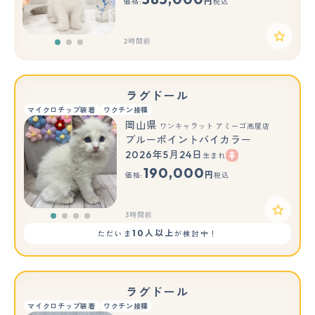
円
価格:
税込
2時間前
ラグドール
マイクロチップ装着
ワクチン接種
岡山県
ワンキャラット アミーゴ高屋店
ブルーポイントバイカラー
2026年5月24日
生まれ
190,000
円
価格:
税込
3時間前
10人以上
ただいま
が検討中！
ラグドール
マイクロチップ装着
ワクチン接種