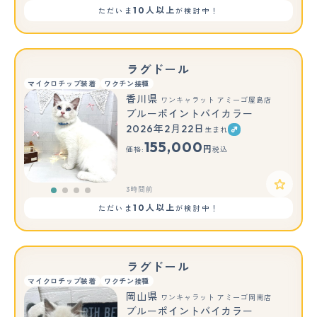
10人以上
ただいま
が検討中！
ラグドール
マイクロチップ装着
ワクチン接種
香川県
ワンキャラット アミーゴ屋島店
ブルーポイントバイカラー
2026年2月22日
生まれ
155,000
円
価格:
税込
3時間前
10人以上
ただいま
が検討中！
ラグドール
マイクロチップ装着
ワクチン接種
岡山県
ワンキャラット アミーゴ岡南店
ブルーポイントバイカラー