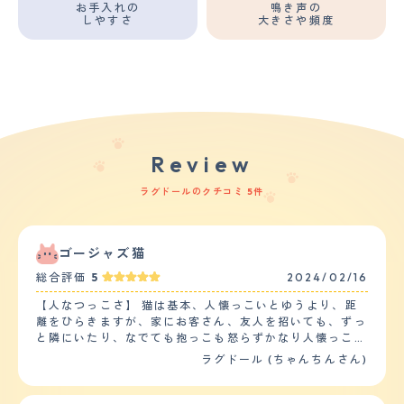
お手入れの
鳴き声の
しやすさ
大きさや頻度
Review
ラグドールのクチコミ 5件
ゴージャズ猫
総合評価
5
2024/02/16
【人なつっこさ】 猫は基本、人懐っこいとゆうより、距
離をひらきますが、家にお客さん、友人を招いても、ずっ
と隣にいたり、なでても抱っこも怒らずかなり人懐っこい
です。 ラグドールは名前通り、ドールのようで、大人し
ラグドール (ちゃんちんさん)
いですし、家に子供もいますが、だれからも「されるがま
ま」って感じです。 子供が泣いたら顔の近くにいき 何も
しないですが、慰めてるのかな？とゆう行動もします。大