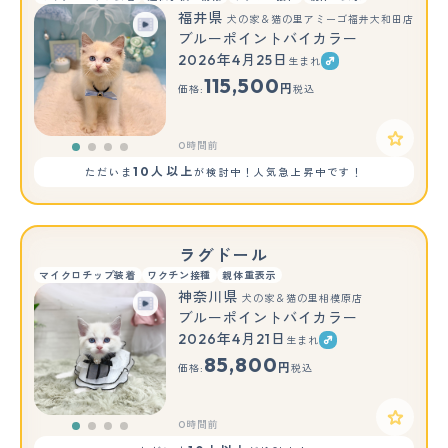
福井県
犬の家＆猫の里アミーゴ福井大和田店
ブルーポイントバイカラー
2026年4月25日
生まれ
115,500
円
価格:
税込
0時間前
10人以上
ただいま
が検討中！人気急上昇中です！
ラグドール
マイクロチップ装着
ワクチン接種
親体重表示
神奈川県
犬の家＆猫の里相模原店
ブルーポイントバイカラー
2026年4月21日
生まれ
85,800
円
価格:
税込
0時間前