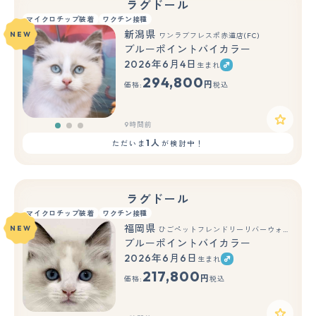
ラグドール
マイクロチップ装着
ワクチン接種
新潟県
NEW
ワンラブフレスポ赤道店(FC)
ブルーポイントバイカラー
2026年6月4日
生まれ
もっと見る
294,800
円
価格:
税込
9時間前
1人
ただいま
が検討中！
ラグドール
マイクロチップ装着
ワクチン接種
福岡県
NEW
ひごペットフレンドリーリバーウォーク北九州店
ブルーポイントバイカラー
2026年6月6日
生まれ
もっと見る
217,800
円
価格:
税込