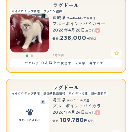
ラグドール
マイクロチップ装着
ワクチン接種
茨城県
OneBuddy佐原東店
ブルーポイントバイカラー
2026年4月28日
生まれ
もっと見る
238,000
円
価格:
税込
8時間前
10人以上
ただいま
が検討中！人気急上昇中です！
ラグドール
マイクロチップ装着
遺伝子検査情報
ワクチン接種
親体重表示
埼玉県
かねだい所沢店
ブルーポイントバイカラー
2026年4月24日
生まれ
109,780
円
価格:
税込