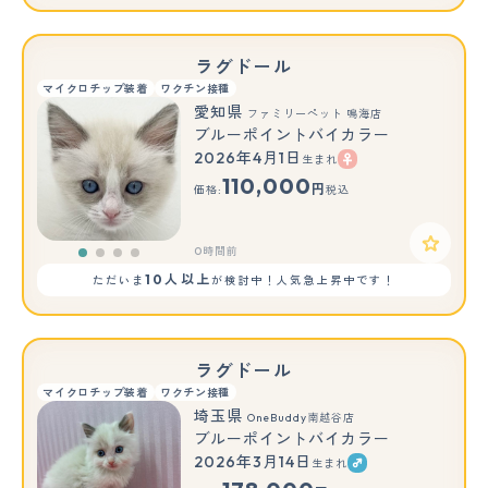
ラグドール
マイクロチップ装着
ワクチン接種
愛知県
ファミリーペット 鳴海店
ブルーポイントバイカラー
2026年4月1日
生まれ
110,000
円
価格:
税込
0時間前
10人以上
ただいま
が検討中！人気急上昇中です！
ラグドール
マイクロチップ装着
ワクチン接種
埼玉県
OneBuddy南越谷店
ブルーポイントバイカラー
2026年3月14日
生まれ