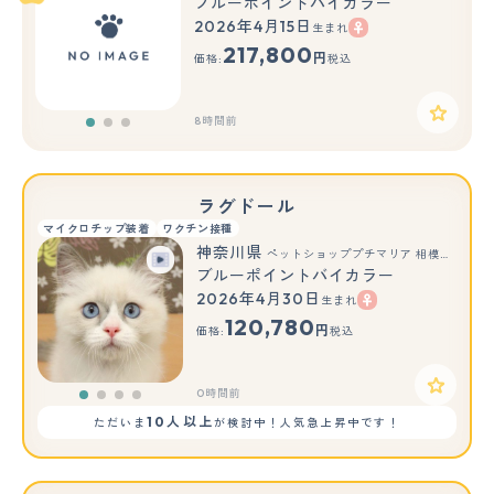
ブルーポイントバイカラー
2026年4月15日
生まれ
もっと見る
217,800
円
価格:
税込
8時間前
ラグドール
マイクロチップ装着
ワクチン接種
神奈川県
ペットショッププチマリア 相模原店
ブルーポイントバイカラー
2026年4月30日
生まれ
120,780
円
価格:
税込
0時間前
10人以上
ただいま
が検討中！人気急上昇中です！