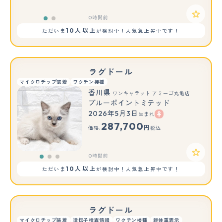
0時間前
10人以上
ただいま
が検討中！人気急上昇中です！
ラグドール
マイクロチップ装着
ワクチン接種
香川県
ワンキャラット アミーゴ丸亀店
ブルーポイントミテッド
2026年5月3日
生まれ
もっと見る
287,700
円
価格:
税込
0時間前
10人以上
ただいま
が検討中！人気急上昇中です！
ラグドール
マイクロチップ装着
遺伝子検査情報
ワクチン接種
親体重表示