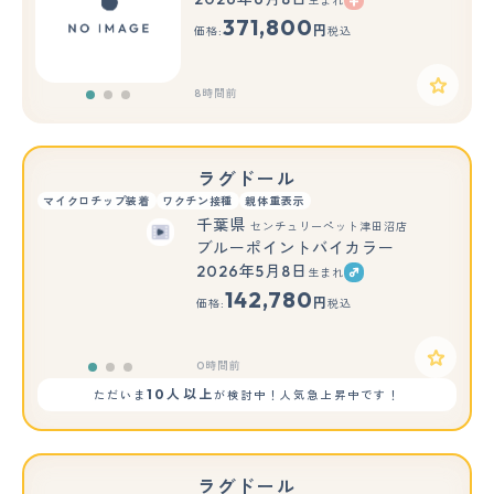
生まれ
もっと見る
371,800
円
価格:
税込
8時間前
ラグドール
マイクロチップ装着
ワクチン接種
親体重表示
千葉県
センチュリーペット津田沼店
ブルーポイントバイカラー
2026年5月8日
生まれ
もっと見る
142,780
円
価格:
税込
0時間前
10人以上
ただいま
が検討中！人気急上昇中です！
ラグドール