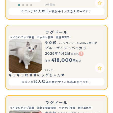
0時間前
10人以上
ただいま
が検討中！人気急上昇中です！
ラグドール
マイクロチップ装着
ワクチン接種
親体重表示
東京都
ペッツコンシェルMitteN府中店
ブルーポイントバイカラー
2026年4月2日
生まれ
418,000
円
価格:
税込
54日前
キラキラお目目のラグちゃん❤
10人以上
ただいま
が検討中！人気急上昇中です！
ラグドール
マイクロチップ装着
遺伝子検査情報
ワクチン接種
親体重表示