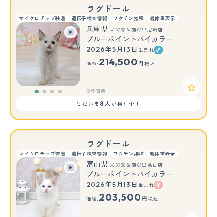
ラグドール
マイクロチップ装着
遺伝子検査情報
ワクチン接種
親体重表示
兵庫県
犬の家＆猫の里尼崎店
ブルーポイントバイカラー
2026年5月13日
生まれ
214,500
円
価格:
税込
0時間前
8人
ただいま
が検討中！
ラグドール
マイクロチップ装着
遺伝子検査情報
ワクチン接種
親体重表示
富山県
犬の家＆猫の里富山店
ブルーポイントバイカラー
2026年5月13日
生まれ
203,500
円
価格:
税込