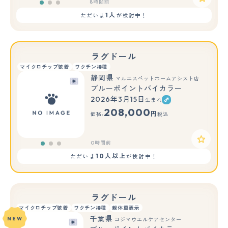
8時間前
1人
ただいま
が検討中！
ラグドール
マイクロチップ装着
ワクチン接種
静岡県
マルエスペットホームアシスト店
ブルーポイントバイカラー
2026年3月15日
生まれ
もっと見る
208,000
円
価格:
税込
0時間前
10人以上
ただいま
が検討中！
ラグドール
マイクロチップ装着
ワクチン接種
親体重表示
千葉県
NEW
コジマウエルケアセンター