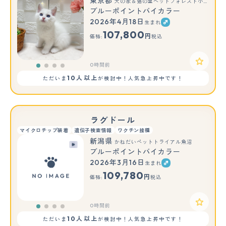
東京都
犬の家＆猫の里ペットフォレスト小平店
ブルーポイントバイカラー
2026年4月18日
生まれ
107,800
円
価格:
税込
0時間前
10人以上
ただいま
が検討中！人気急上昇中です！
ラグドール
マイクロチップ装着
遺伝子検査情報
ワクチン接種
新潟県
かねだいペットトライアル魚沼
ブルーポイントバイカラー
2026年3月16日
生まれ
109,780
円
価格:
税込
0時間前
10人以上
ただいま
が検討中！人気急上昇中です！