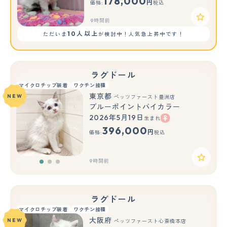
178,000
円
価格:
税込
9時間前
10人以上
ただいま
が検討中！人気急上昇中です！
ラグドール
マイクロチップ装着
ワクチン接種
東京都
NEW
ペッツファースト豊洲店
ブルーポイントバイカラー
2026年5月19日
生まれ
もっと見る
396,000
円
価格:
税込
9時間前
ラグドール
マイクロチップ装着
ワクチン接種
大阪府
NEW
ペッツファースト心斎橋本店