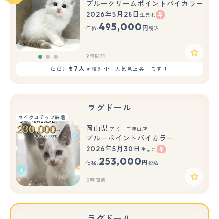
ブルークリームポイントバイカラー
2026年5月28日
生まれ
もっと見る
495,000
円
価格:
税込
9時間前
7人
ただいま
が検討中！人気急上昇中です！
ラグドール
マイクロチップ装着
岡山県
アミーゴ津山店
ブルーポイントバイカラー
2026年5月30日
生まれ
253,000
円
価格:
税込
0時間前
ラグドール