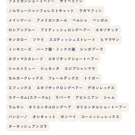
アメリカンショートヘアー
サイベリアン
ノルウェージャンフォレストキャット
ラガマフィン
メインクーン
アメリカンカール
ペルシャ
ベンガル
ロシアンブルー
ブリティッシュロングヘアー
エキゾチック
キンカロー
ソマリ
スコティッシュストレート
ヒマラヤン
トンキニーズ
ハーフ猫・ミックス猫
シンガプーラ
ネヴァマスカレード
エキゾチックショートヘアー
シャルトリュー
ジェネッタ
エジプシャンマウ
セルカークレックス
フォールデックス
トイガー
スフィンクス
エキゾチックロングヘアー
デボンレックス
スクーカム(スクークム)
ラパーマ
アビシニアン
シャム
ラムキン
オリエンタルロングヘア
オリエンタルショートヘアー
バンビーノ
オシキャット
ボンベイ
コーニッシュレックス
ターキッシュアンゴラ