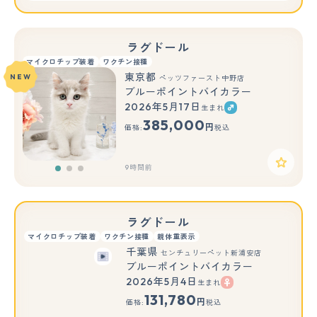
ラグドール
マイクロチップ装着
ワクチン接種
東京都
NEW
ペッツファースト中野店
ブルーポイントバイカラー
2026年5月17日
生まれ
もっと見る
385,000
円
価格:
税込
9時間前
ラグドール
マイクロチップ装着
ワクチン接種
親体重表示
千葉県
センチュリーペット新浦安店
ブルーポイントバイカラー
2026年5月4日
生まれ
もっと見る
131,780
円
価格:
税込