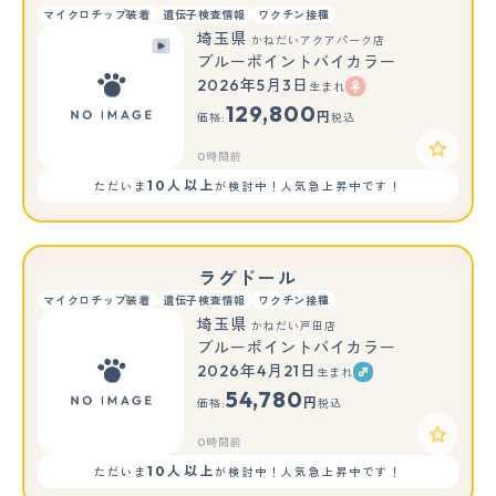
マイクロチップ装着
遺伝子検査情報
ワクチン接種
埼玉県
かねだいアクアパーク店
ブルーポイントバイカラー
2026年5月3日
生まれ
129,800
円
価格:
税込
0時間前
10人以上
ただいま
が検討中！人気急上昇中です！
ラグドール
マイクロチップ装着
遺伝子検査情報
ワクチン接種
埼玉県
かねだい戸田店
ブルーポイントバイカラー
2026年4月21日
生まれ
54,780
円
価格:
税込
0時間前
10人以上
ただいま
が検討中！人気急上昇中です！