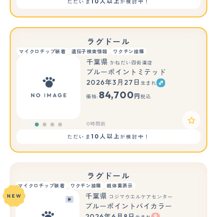
10人以上
ただいま
が検討中！
ラグドール
マイクロチップ装着
遺伝子検査情報
ワクチン接種
千葉県
かねだい四街道店
ブルーポイントミテッド
2026年3月27日
生まれ
84,700
円
価格:
税込
0時間前
10人以上
ただいま
が検討中！
ラグドール
マイクロチップ装着
ワクチン接種
親体重表示
千葉県
NEW
コジマウエルケアセンター
ブルーポイントバイカラー
2026年6月8日