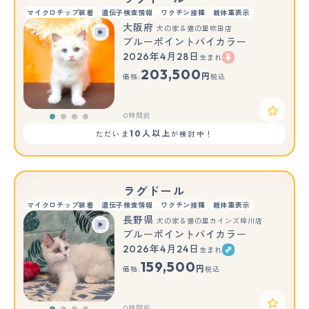
マイクロチップ装着
遺伝子検査情報
ワクチン接種
親体重表示
大阪府
犬の家＆猫の里吹田店
ブルーポイントバイカラー
2026年4月28日
生まれ
203,500
円
価格:
税込
0時間前
10人以上
ただいま
が検討中！
ラグドール
マイクロチップ装着
遺伝子検査情報
ワクチン接種
親体重表示
長野県
犬の家＆猫の里カインズ梓川店
ブルーポイントバイカラー
2026年4月24日
生まれ
159,500
円
価格:
税込
0時間前