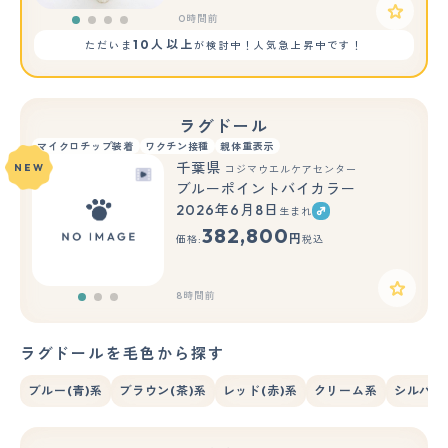
0時間前
10人以上
ただいま
が検討中！人気急上昇中です！
ラグドール
マイクロチップ装着
ワクチン接種
親体重表示
千葉県
NEW
コジマウエルケアセンター
ブルーポイントバイカラー
2026年6月8日
生まれ
もっと見る
382,800
円
価格:
税込
8時間前
ラグドールを毛色から探す
ブルー(青)系
ブラウン(茶)系
レッド(赤)系
クリーム系
シルバー