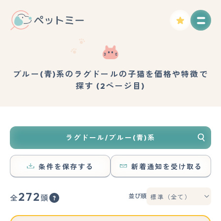
ブルー(青)系のラグドールの子猫を価格や特徴で
探す (2ページ目)
ラグドール/ブルー(青)系
条件を保存する
新着通知を受け取る
272
並び順
全
頭