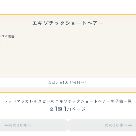
エキゾチックショートヘアー
ーゴ岡南店
ー
もっと見る
1人
ただいま
が検討中！
レッドマッカレルタビーのエキゾチックショートヘアーの子猫一覧
1
1
全
頭
/1ページ
前の30件へ
次の30件へ