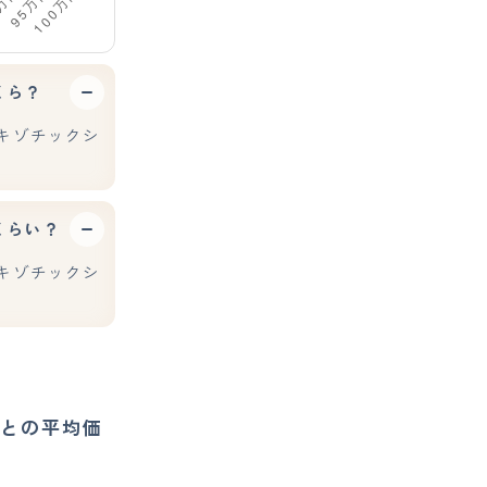
くら？
キゾチックシ
くらい？
キゾチックシ
との平均価