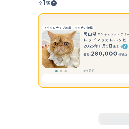
1
全
頭
マイクロチップ装着
ワクチン接種
岡山県
ワンキャラット アミ
レッドマッカレルタビ
2025年11月5日
生まれ
280,000
円
価格:
税込
5時間前