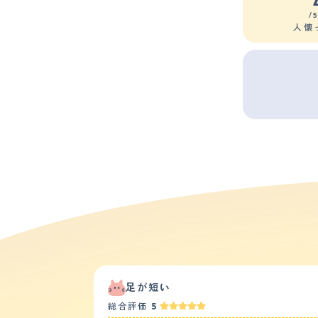
/
人懐
足が短い
総合評価
5