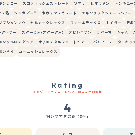
キンカロー
スコティッシュストレート
ソマリ
ヒマラヤン
トンキニー
クス猫
シンガプーラ
ネヴァマスカレード
エキゾチックショートヘアー
ジプシャンマウ
セルカークレックス
フォールデックス
トイガー
デボ
ングヘアー
スクーカム(スクークム)
アビシニアン
ラパーマ
シャム
エンタルロングヘア
オリエンタルショートヘアー
バンビーノ
ターキッ
ボンベイ
コーニッシュレックス
Rating
エキゾチックショートヘアーのみんなの評価
4
飼いやすさの総合評価