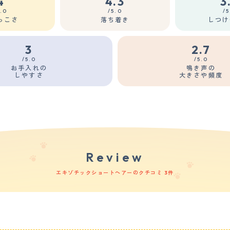
4
4.3
3
5.0
/5.0
/5
っこさ
落ち着き
しつけ
3
2.7
/5.0
/5.0
お手入れの
鳴き声の
しやすさ
大きさや頻度
Review
エキゾチックショートヘアーのクチコミ 3件