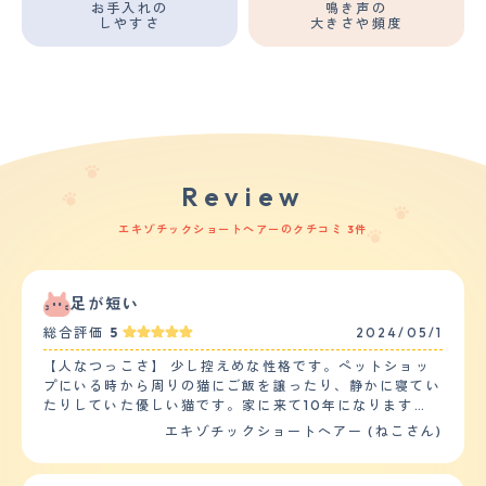
お手入れの
鳴き声の
しやすさ
大きさや頻度
Review
エキゾチックショートヘアーのクチコミ 3件
足が短い
総合評価
5
2024/05/1
【人なつっこさ】 少し控えめな性格です。ペットショッ
プにいる時から周りの猫にご飯を譲ったり、静かに寝てい
たりしていた優しい猫です。家に来て10年になります
が、来た当初よりは懐くようになりました。ですが、今で
エキゾチックショートヘアー (ねこさん)
も膝の上に乗ってきたり一緒に寝たりするということはあ
りません笑 すりすりしたり撫でさせてくれはしますが警
戒心が結構強いのかなと思います。家族との相性は全員と