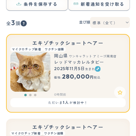
条件を保存する
新着通知を受け取る
3
並び順
全
頭
エキゾチックショートヘアー
マイクロチップ装着
ワクチン接種
岡山県
ワンキャラット アミーゴ岡南店
レッドマッカレルタビー
2025年11月5日
生まれ
もっと見る
280,000
円
価格:
税込
0時間前
1人
ただいま
が検討中！
エキゾチックショートヘアー
マイクロチップ装着
ワクチン接種