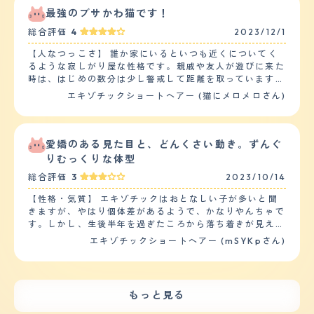
良くて、他の猫は飼っていないのてわかりませんが、いた
最強のブサかわ猫です！
らびっくりしてしまうと思います。 【落ち着き】 すごく
総合評価
4
2023/12/1
落ち着いています。寝ていることが多く、走るのはトイレ
の時くらいです。虫が現れた時のみ追いかけたり暴れたり
【人なつっこさ】 誰か家にいるといつも近くについてく
しますが、基本的には静かです。ただ、何度注意されても
るような寂しがり屋な性格です。親戚や友人が遊びに来た
台所に入るなど、すこしいたずらっ子な面もあります(か
時は、はじめの数分は少し警戒して距離を取っています
わいいです)。 【しつけやすさ】 家猫なので散歩はしませ
が、問題ない人だと認識すると初対面でも自分からすり寄
エキゾチックショートヘアー (猫にメロメロさん)
ん。家の中でも寝ていることが多くあまり動きません。猫
ってくるほどや人懐っこいです。ブラッシングすると初対
じゃらしを振っても見ているだけなので遊びもあまりない
面でもお腹を見せるほど警戒心が低めな男の子です。２歳
です。気が向いた時に自宅パトロールするくらいです。し
の息子もいますが、少し強めに撫でてしまっても、威嚇な
つけは1度教えたら出来ていました。 【お手入れ】 毛は短
どもせずにその場にとどまっているほどおっとりした性格
愛嬌のある見た目と、どんくさい動き。ずんぐ
毛で柔らかいです。顎下の白い毛がもふもふでかわいい。
です。 【落ち着き】 普段は常に誰かの近くで寝ておりと
りむっくりな体型
シャンプーは嫌がるのでしたことがないです。代わりに、
ても静かな子です。あまり走り回ったりしません。ただ、
毛玉を吐かないようブラッシングは毎日行っていて、猫も
総合評価
3
2023/10/14
丸めたティッシュにはすごく反応して、走り回ってティッ
ブラッシングを気に入っているようです。カットも経験あ
シュと格闘する時があります。猫グッズはあまり興味が内
【性格・気質】 エキゾチックはおとなしい子が多いと聞
りません。慢性的な健康問題ですが、涙やけと顎ニキビが
容で唯一猫じゃらしにだけ興味を示しました。 【しつけ
きますが、やはり個体差があるようで、かなりやんちゃで
あります。動物病院に行った際に入念にお手入れしてもら
やすさ】 ペットショップから迎え入れた時からすぐにト
す。しかし、生後半年を過ぎたころから落ち着きが見え始
い、普段は家で顔や顎を拭くなどで対処しています。病院
イレで用を足せるような子でしたので、しつけはほぼして
めました。最近はやっと「だめ」を覚え出したのか、こち
に行く頻度は3-4ヶ月に1回程度です。 【鳴き声】 あまり
エキゾチックショートヘアー (mSYKpさん)
いません。いまでも粗相はないです。じゃれあいの中で興
らの様子を伺うことも増えました。我が家には既に先住猫
鳴きません。鳴くよりは、「フーン」と鼻息で話してい
奮すると本気で噛みついて来たりひっかいて来たりする時
がおり、先住とは年が離れているため（5つ違い）よく揉
る？ことが多い印象です。トイレをした時や母が帰ってこ
があるのでその時はしっかりダメなことだと怒ります。
めています。始めは先住のほうからマウンティング行為が
ない時など、扉の前で「みゃおーん」と鳴くことはありま
【お手入れ】 顔がぺったんこだからなのか、目やにがと
ありましたが、今となれば小さい方から仕掛けに行くこと
すが、日常的にはあまりないと思われます。 【総評】 猫
ても多く発生しますので毎日、目やにの掃除が欠かせませ
もっと見る
がほとんどです。 【健康・寿命】 現状、ありません。エ
との出会いはペットショップでした。新しく出来たショッ
ん。目やに掃除の際には猫用目薬をティッシュに含ませな
キゾ・ペルシャに多いとされている多発性嚢胞腎は遺伝が
ピングモールに行った際一目惚れして買うことにしまし