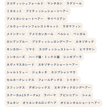
スコティッシュフォールド
マンチカン
ラグドール
ミヌエット
ブリティッシュショートヘアー
アメリカンショートヘアー
サイベリアン
ノルウェージャンフォレストキャット
ラガマフィン
メインクーン
アメリカンカール
ペルシャ
ベンガル
ロシアンブルー
ブリティッシュロングヘアー
エキゾチック
キンカロー
ソマリ
スコティッシュストレート
ヒマラヤン
トンキニーズ
ハーフ猫・ミックス猫
シンガプーラ
ネヴァマスカレード
エキゾチックショートヘアー
シャルトリュー
ジェネッタ
エジプシャンマウ
セルカークレックス
フォールデックス
トイガー
スフィンクス
デボンレックス
エキゾチックロングヘアー
スクーカム(スクークム)
ラパーマ
アビシニアン
シャム
ラムキン
オリエンタルロングヘア
オリエンタルショートヘアー