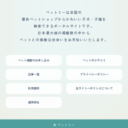
がそれを簡単に上回るほどのかわいさがあります。
とふたりの距離が縮まっているようです。毛繕いをしてあ
げて怒られたり、ゆっくりしているところ背後から襲われ
ペットミーは全国の
たり…お互い なんだかなあってシーンも愛おしくてかわい
優良ペットショップからかわいい子犬・子猫を
いです。先住には苦労させている部分もあるかと思います
が、2匹になって賑やかになり、わたし自身はゆっくり適
検索できるポータルサイトです。
度な距離で過ごしてもらえればうれしいなと思っていま
日本最大級の掲載数の中から
す。
ペットとの素敵な出会いをお手伝いいたします。
ペット掲載のお申し込み
ペットのクチコミ
記事一覧
プライバシーポリシー
利用規約
当サイトへのリンクについて
運用会社
© ペットミー