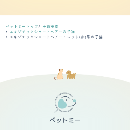
がら拭いています。目やにを取るのが少し遅れると固まっ
関係あると伺い しっかり検査を行なっているブリーダー
た。大変だったのは親の説得です。短い足とくりくりの目
て取りにくくなったり、家の至るところに目やに汚れが付
さんから家族に迎えましたので、今は健康診断や投薬など
が可愛くて一緒に暮らしたいと思いました。ペットショッ
くので、目やにケアには非常に注意しながら対応していま
はせずに健康に育っております。 【運動の頻度】 運動量
プまで少し距離があるので家に連れてくるのが大変でした
す。また、毛が抜けやすく、抱っこすると服に毛がたくさ
は比較的少なくて済む種類なので、現在1K（7.5畳ほど）
が、タクシーで家まで行きました。特に不安だったことは
んついてしまうので、毎日のブラッシングは欠かせませ
のお部屋で走り回っています。縦の運動が必要なので、キ
あまりありません。猫が来てから生活がとても豊かになっ
ペットミートップ
子猫検索
ん。 【鳴き声】 ほぼ鳴かないですし、鳴いても声が小さ
ャットタワーも設備し使ってもらいます。また、2匹いる
たので、いい出会いだと思います。今も楽しいです。
エキゾチックショートヘアーの子猫
いです。鳴かな過ぎるので、家の中でどこにいるのか分か
ため 1匹飼いのご家庭よりは運動量はあるかと思います。
エキゾチックショートヘアー・レッド(赤)系の子猫
らなくなる時が多々あります。鳴くことが少ないので、逆
【毛の手入れ・シャンプー回数】 ショートヘアです。月
に鳴いているときは異常事態なのか心配になります。飼い
齢が若いためブラッシングは練習中ですが まだまだ戯れ
始めた時はマンションでしたが、近所には全く気になりま
て遊びたい気持ちが強く、なかなか慣れてくれません。ペ
せんでした。 【総評】 なんといっても顔がぺったんこな
ットブラシより手袋になった形の方がいいのかと、購入を
見た目が圧倒的に好きです。いわゆる「ブサかわ」です。
検討中ですが、遊びたい心は落ち着かせることは出来なさ
以前から気になっていましたが、なかなか出会えるところ
そうです。抜け毛は、ロングヘアの先住猫と比べて少ない
が少ないので、ペットショップで見つけた時は一目惚れで
ですが、毛量、密度は高いと感じています。ちなみに先住
した。迎え入れた後も、妻は初めての猫だったので不安な
のほうはロングヘアの顔まわりをまんまるカットにしてあ
様子でしたが、いつもくっついてくるとても人懐っこい性
げています（自分で） 【総評】 昔から憧れていた猫種で
格で毎日癒されています。妻の実家は犬を飼っていたので
す。顔がぺしゃんこで憎めない顔、フォルムが大好きで
以前までは「犬派」だったようですが、今ではどっぷり
す。先住とふたりで過ごしていて、いつか弟分を…とふん
「猫派」になりました。シャワーもあまり暴れることなく
わり妄想はしていましたが、たまたまブリーダーサイトで
ジッと我慢してくれるので助かっています。ペットショッ
見かけた写真に一目惚れして埼玉から大阪までお迎えに行
プから迎え入れてすぐに耳の中にダニが発生してしまっ
きました。先住がもう5歳になる年で、やはり歳の差の不
て、動物病院に何度か受診することになりました。その際
安がありました。いろいろと調べた上で迎えましたが、や
に先生から飼う上でのアドバイスをもらえて、目やにのケ
はり男の子同士の歳の差というところか、全然仲良くなり
アや目薬など教えてもらえました。半年ほど通って、寛解
ません。小競り合いの日々です。しかし、ぽーちゃんが来
して今でも再発はありません。目やにのケアなどあります
てくれたことで、仲睦まじく…とはいきませんがだんだん