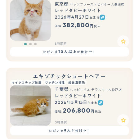
東京都
ペッツファーストビバホーム豊洲店
レッドタビーホワイト
2026年4月27日
生まれ
もっと見る
382,800
円
価格:
税込
8時間前
10人以上
ただいま
が検討中！
エキゾチックショートヘアー
マイクロチップ装着
ワクチン接種
親体重表示
千葉県
ハッピーベル テラスモール松戸店
レッドタビーホワイト
2026年5月15日
生まれ
206,800
円
価格:
税込
0時間前
9人
ただいま
が検討中！