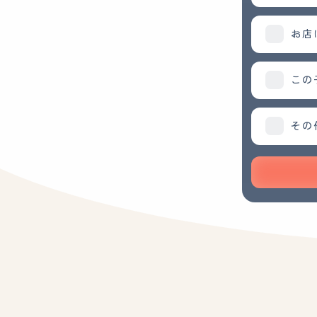
お店
この
その