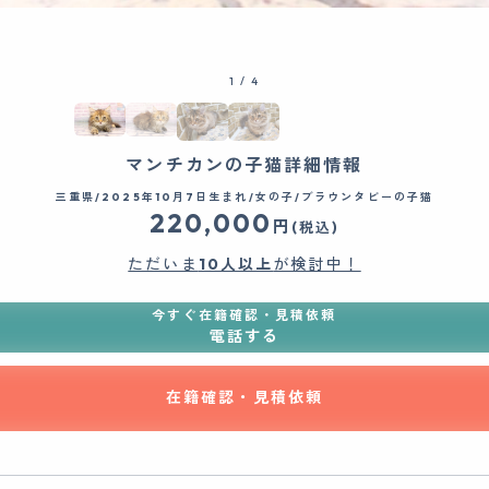
1
/
4
マンチカンの子猫詳細情報
三重県/2025年10月7日生まれ/女の子/ブラウンタビーの子猫
220,000
円
(税込)
ただいま
10人以上
が検討中！
今すぐ在籍確認・見積依頼
電話する
在籍確認・見積依頼