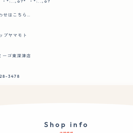
ﾟ・*:..｡o?*ﾟ・*:..｡o?
せはこちら…
ップヤマモト
ゴ東深津店
8-3478
Shop info