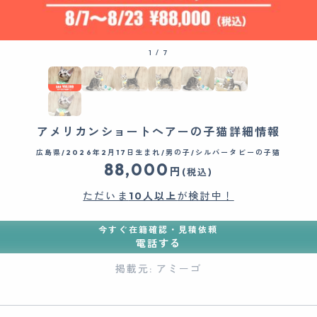
1
/
7
アメリカンショートヘアーの子猫詳細情報
広島県/2026年2月17日生まれ/男の子/シルバータビーの子猫
88,000
円
(税込)
ただいま
10人以上
が検討中！
今すぐ在籍確認・見積依頼
電話する
掲載元: アミーゴ