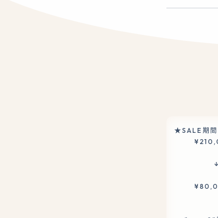
★SALE期
¥210,
¥80,0