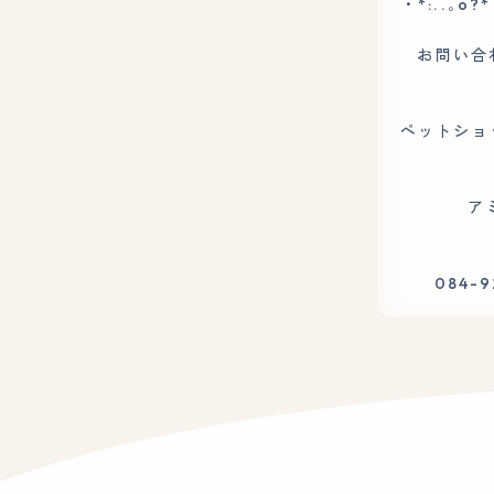
・*:..｡o?*
お問い合わ
ペットショ
アミー
084-92