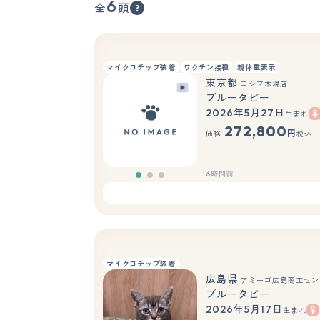
6
全
頭
マイクロチップ装着
ワクチン接種
親体重表示
東京都
コジマ木場店
ブルータビー
2026年5月27日
生まれ
272,800
円
価格:
税込
6時間前
マイクロチップ装着
広島県
アミーゴ広島商工セン
ブルータビー
2026年5月17日
生まれ