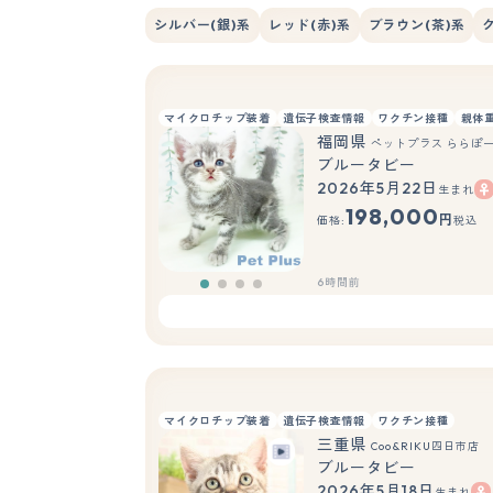
シルバー(銀)系
レッド(赤)系
ブラウン(茶)系
マイクロチップ装着
遺伝子検査情報
ワクチン接種
親体
福岡県
ペットプラス ららぽ
ブルータビー
2026年5月22日
生まれ
198,000
円
価格:
税込
6時間前
マイクロチップ装着
遺伝子検査情報
ワクチン接種
三重県
Coo&RIKU四日市店
ブルータビー
2026年5月18日
生まれ