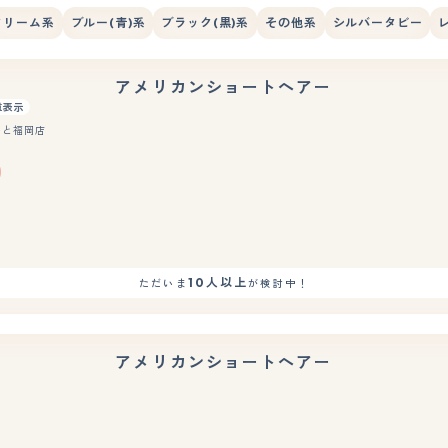
クリーム系
ブルー(青)系
ブラック(黒)系
その他系
シルバータビー
アメリカンショートヘアー
重表示
ーと福岡店
もっと見る
10人以上
ただいま
が検討中！
アメリカンショートヘアー