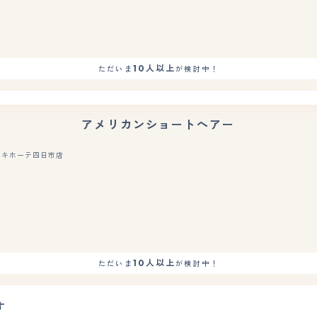
10人以上
ただいま
が検討中！
アメリカンショートヘアー
・キホーテ四日市店
もっと見る
10人以上
ただいま
が検討中！
す