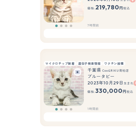
219,780
円
価格:
税込
7時間前
マイクロチップ装着
遺伝子検査情報
ワクチン接種
千葉県
Coo&RIKU南柏店
ブルータビー
2023年10月29日
生まれ
330,000
円
価格:
税込
1時間前