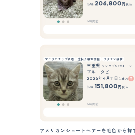
206,800
円
価格:
税込
6時間前
マイクロチップ装着
遺伝子検査情報
ワクチン接種
三重県
ワンラブMEGA ドン
ブルータビー
2026年4月11日
生まれ
151,800
円
価格:
税込
6時間前
アメリカンショートヘアーを毛色から探