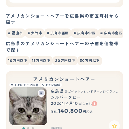
アメリカンショートヘアーを広島県の市区町村から
探す
# 福山市
# 大竹市
# 広島市西区
# 広島市中区
# 広島市南区
広島県のアメリカンショートヘアーの子猫を価格帯
で探す
10万円以下
15万円以下
20万円以下
30万円以下
アメリカンショートヘアー
マイクロチップ装着
ワクチン接種
広島県
ひごペットフレンドリーフジグラン神辺店
シルバータビー
2026年4月10日
生まれ
もっと見る
140,800
円
価格:
税込
0時間前