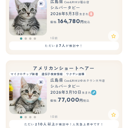
広島県
Coo&RIKU福山店
シルバータビー
2026年5月3日
生まれ
164,780
円
価格:
税込
1日前
7人
ただいま
が検討中！
アメリカンショートヘアー
マイクロチップ装着
遺伝子検査情報
ワクチン接種
広島県
Coo&RIKUゆめタウン大竹店
シルバータビー
2026年3月10日
生まれ
77,000
円
価格:
税込
1日前
10人以上
ただいま
が検討中！人気急上昇中です！