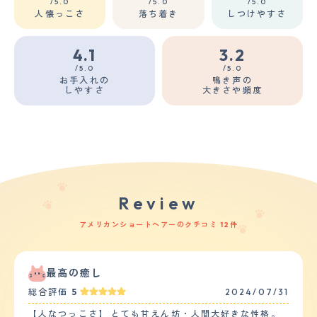
/5.0
/5.0
/5.0
人懐っこさ
落ち着き
しつけやすさ
4.1
3.2
/5.0
/5.0
お手入れの
鳴き声の
しやすさ
大きさや頻度
Review
アメリカンショートヘアーのクチコミ 12件
最高の癒し
総合評価
5
2024/07/31
【人なつっこさ】 とても甘えん坊・人間大好きな性格。