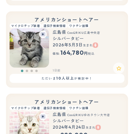
アメリカンショートヘアー
マイクロチップ装着
遺伝子検査情報
ワクチン接種
広島県
Coo&RIKU広島中央店
シルバータビー
2026年5月3日
生まれ
164,780
円
価格:
税込
1日前
10人以上
ただいま
が検討中！
アメリカンショートヘアー
マイクロチップ装着
遺伝子検査情報
ワクチン接種
広島県
Coo&RIKUゆめタウン大竹店
シルバータビー
2024年4月24日
生まれ