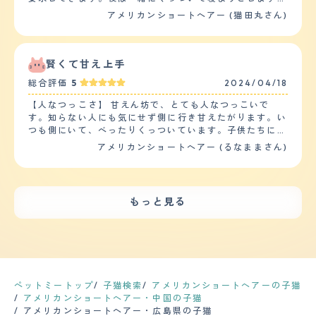
とはありません。ただ、他の猫ちゃんも同じだと思います
メリカンショートヘアの元の体質により、体重が増えやす
反面、けっこうな人見知りです。知らない人が触ると怒っ
アメリカンショートヘアー (猫田丸さん)
が爪切りは機嫌が良くないと難しいものですね。トイレも
い。 【鳴き声】 時々控えめに「ニャー」と鳴いたり、私
て、時おり手が出ます。しかし、何故か女の人には自分か
きちんと済ますし、部屋中を引っ掻きまくるというわけで
を探して「ナォーン」と鳴くが、ほとんど鳴くことがな
ら近づいていきます。動物病院に連れて行くと、他の動物
もないので、猫のなかでは飼いやすい方です。猫なのでし
い。 餌の時間が近付くと鳴いて「もうすぐご飯の時間だ
に威嚇行動を示します。つまり動物でも人でも、飼い主以
つけはありませんが、爪だけできるだけ伸びすぎないよう
よ！」と教えてくれる。 目が合ったり、突然触れたりす
外の生物とはまったく相性というものがないと思われま
賢くて甘え上手
タイミングを見て切っています。 【お手入れ】 あまりブ
ると「んん～？」と鳴いて近づいてくる。 【総評】 甘え
す。 【落ち着き】 日中のほとんどを寝て過ごすのであま
ラッシングがそれほど好きな性格ではありません。めちゃ
総合評価
5
2024/04/18
ん坊なので、常に側に来てくれたり、トイレや寝室など、
り手がかかりません。しかし、朝起きた時と、遊ぶ時間、
くちゃ嫌いというわけでもないので、近寄って嫌がらない
どこに行くにも付いてきて「護衛」をしてくれるのがとて
トイレの前後に全速力で疾走し、鳴き声が大きくなりま
【人なつっこさ】 甘えん坊で、とても人なつっこいで
ときは軽くブラッシングをしてあげる程度です。アメショ
も嬉しい。 冬は私の膝の上に来る事が多く、ゴロゴロ喉
す。日に数度、何かを要求する時もまとわりついてきて諦
す。知らない人にも気にせず側に行き甘えたがります。い
なのでそれほど毛も長くないので良い点だと思います。今
を鳴らしながらヨダレを垂らし、全身で喜びを表現してく
めることがありません。 【しつけやすさ】 猫なのでしつ
つも側にいて、べったりくっついています。子供たちに
まで体調に問題があった事は一度もありません。せいぜ
れるので、更に可愛がりたくなる。 朝も毎日同じ時間
けらしいしつけは訓練した覚えがありません。トイレの場
は、自分が年上と思っているのか、どちらかというと母親
い、便通だけ気をつけて様子をみて餌や水分を上げている
アメリカンショートヘアー (るなままさん)
に、私の頬をペチペチ叩いて起こしに来てくれるので、規
所さえ自分で認識すれば、後は自分で勝手に用を足しま
目線で一緒にいます。子供たちの側にいながら、見守り寄
という感じです。目もいまのところ目ヤニなど起きておら
則正しい生活ができるようになった。 この子を迎えてか
す。家の中だけで飼育していますが、起きている時、日に
り添っている感じで、子供から嫌なことをされてもむやみ
ず健康体そのものの猫ちゃんで助かっています。 【鳴き
ら、子供が人や動物に優しく接するようになり、「思いや
３?４度、勝手に走り回ります。おもちゃなどで遊ぶ時間
に手を出したり怒りません。めったに人間に爪を立てず、
声】 全然、うるさくありません。せいぜい、餌の時間が
りの大切さ」を学べるきっかけとなった。
は毎日３０分ほど必要です。 【お手入れ】 短毛種でさわ
弱いものには怪我をさせないので優しい性格なんだと思っ
近づいてきてお腹が空いてくるとミャーミャー鳴いて催促
もっと見る
り心地はさらさらしています。年に２度換毛期がやってく
ています。 【落ち着き】 とても落ち着いています。すこ
してくるくらいですが、全くの不快感もないレベルです。
るので、ブラッシングをします。結構な量の抜け毛が起こ
し一呼吸おいて物事をみている感じです。感情だけで動く
時間になり餌をやれば、今までのはなんだったのかという
るので、ブラッシングしないと、自分で毛づくろいを始め
のは鳥などをみて狩りモードに入るときくらいかなと思い
くらいシラッと過ごしています。 【総評】 初めての飼い
て、嘔吐することが多くなります。シャンプーとカットは
ます。よく周りのことをみています。歳を重ねてより落ち
猫でしたが、性格が優しく穏やかなのでとても飼いやすい
今まで一度もしたことがありません。爪が鋭く伸びるの
着いてきました。 【しつけやすさ】 しつけしやすいと思
です。しかし、逆にあまり慣れ慣れしく関わろうとすると
で、たまにカットする必要があります。猫特有の腎臓や膀
います。アメリカンショートヘアーは賢いほうの種類だと
鬱陶しがり攻撃や逃げられます。軽いタッチの距離感でベ
胱に関する病気が心配です。急性膀胱炎になったことがあ
思います。よく周りを見ていますし、相手を信頼すればそ
タベタし過ぎずお互いが干渉し過ぎず好きなことをやって
ペットミートップ
子猫検索
アメリカンショートヘアーの子猫
り、今でもたまに頻尿を起こします。年に一度健康診断を
の人に忠実になる気がします。厳しく叱ったりするのでは
いるくらいが良いみたいです。私とすれば、もっと触った
アメリカンショートヘアー・中国の子猫
兼ねて、ワクチン接種に連れていきます。 【鳴き声】 ほ
なく、淡々としつけをすることでスムーズに身に付きま
り可愛がりたいのですがそれがだめなようです。ライトタ
アメリカンショートヘアー・広島県の子猫
ぼ１日寝て過ごすのであまり鳴きません。 通常の鳴き声