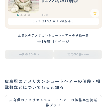
220,000
円
価格:
税込
1日前
10人以上
ただいま
が検討中！
広島県のアメリカンショートヘアーの子猫一覧
14
1
全
頭
/1ページ
前の30件へ
次の30件へ
広島県のアメリカンショートヘアーの値段・掲
載数などについてもっと知る
広島県のアメリカンショートヘアーの価格帯別掲載
数グラフ