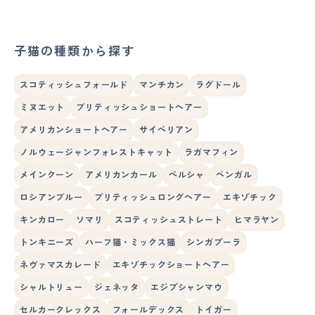
子猫の種類から探す
スコティッシュフォールド
マンチカン
ラグドール
ミヌエット
ブリティッシュショートヘアー
アメリカンショートヘアー
サイベリアン
ノルウェージャンフォレストキャット
ラガマフィン
メインクーン
アメリカンカール
ペルシャ
ベンガル
ロシアンブルー
ブリティッシュロングヘアー
エキゾチック
キンカロー
ソマリ
スコティッシュストレート
ヒマラヤン
トンキニーズ
ハーフ猫・ミックス猫
シンガプーラ
ネヴァマスカレード
エキゾチックショートヘアー
シャルトリュー
ジェネッタ
エジプシャンマウ
セルカークレックス
フォールデックス
トイガー