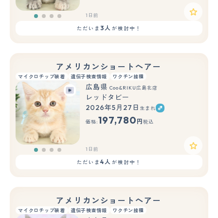
1日前
3人
ただいま
が検討中！
アメリカンショートヘアー
マイクロチップ装着
遺伝子検査情報
ワクチン接種
広島県
Coo&RIKU広島北店
レッドタビー
2026年5月27日
生まれ
197,780
円
価格:
税込
1日前
4人
ただいま
が検討中！
アメリカンショートヘアー
マイクロチップ装着
遺伝子検査情報
ワクチン接種