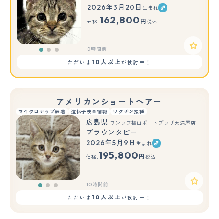
2026年3月20日
生まれ
もっと見る
162,800
円
価格:
税込
0時間前
10人以上
ただいま
が検討中！
アメリカンショートヘアー
マイクロチップ装着
遺伝子検査情報
ワクチン接種
広島県
ワンラブ福山ポートプラザ天満屋店
ブラウンタビー
2026年5月9日
生まれ
もっと見る
195,800
円
価格:
税込
10時間前
10人以上
ただいま
が検討中！