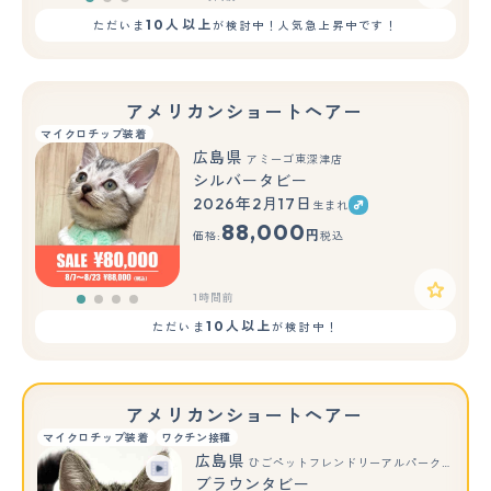
10人以上
ただいま
が検討中！人気急上昇中です！
アメリカンショートヘアー
マイクロチップ装着
広島県
アミーゴ東深津店
シルバータビー
2026年2月17日
生まれ
88,000
円
価格:
税込
1時間前
10人以上
ただいま
が検討中！
アメリカンショートヘアー
マイクロチップ装着
ワクチン接種
広島県
ひごペットフレンドリーアルパーク広島店
ブラウンタビー