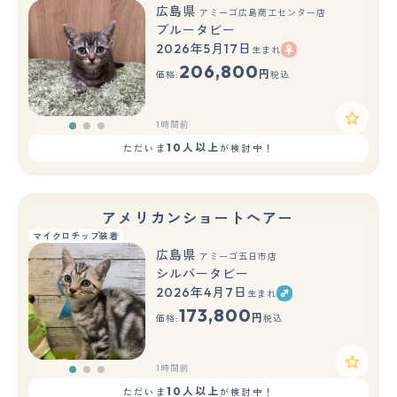
広島県
アミーゴ広島商工センター店
ブルータビー
2026年5月17日
生まれ
もっと見る
206,800
円
価格:
税込
1時間前
10人以上
ただいま
が検討中！
アメリカンショートヘアー
マイクロチップ装着
広島県
アミーゴ五日市店
シルバータビー
2026年4月7日
生まれ
もっと見る
173,800
円
価格:
税込
1時間前
10人以上
ただいま
が検討中！