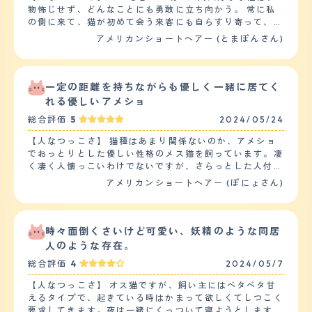
物怖じせず、どんなことにも勇敢に立ち向かう。 常に私
の側に来て、猫が初めて会う来客にも自らすり寄って、来
客を歓迎する。 人間が大好きなので、窓の外にガス作業
アメリカンショートヘアー (とまぽんさん)
員が来ると鳴いて「遊ぼう」アピールをする。 寝る時は
私の頭の横や足の間でお腹を上にしながら爆睡している。
幼い子供たちと一緒に走ったりして遊び相手になったり、
多少乱暴に扱われてもじっと我慢をしてすぐに攻撃仕返す
一定の距離を持ちながらも優しく一緒に居てく
事がない。 【落ち着き】 基本、窓辺かソファーに横にな
れる優しいアメショ
っており、騒がしい！と感じる事が全くない。 時々走り
総合評価
5
2024/05/24
回るが、普段はゆっくり家の中を散策し、満足するとお気
に入りスポットで横になっている。 突然暴れて物を落と
【人なつっこさ】 猫種はあまり関係ないのか、アメショ
す事も一度もなく、常に大人しい。 【しつけやすさ】 お
でおっとりとした優しい性格のメス猫を飼っています。凄
やつを与える際に「トン(おてのような)」を教えたら、数
く凄く人懐っこいわけでないですが、さらっとした人付き
日で覚えてくれ、おやつを見るとこちらから何も言わなく
合いでおしとやかです。よほどうるさいとか騒ぐとかなけ
アメリカンショートヘアー (ぽにょさん)
てもトンをしてくれる。 爪切りがとても苦手で、子猫の
れば、軽く誰とでも触れ合える人懐っこさはあります。し
頃は病院で切ってもらっていたが、一才を過ぎてから「爪
かし、あまりデレデレでなくあくまで軽く触れ合う程度で
切りをするとおやつがもらえる」と理解してくれたので、
す。慣れ慣れしくされると鬱陶しそうにして、しまいに怒
すんなりと爪を切らせてくれる。 【お手入れ】 猫なので
るか逃げてしまいます。人なつっこさは中のちょっと上く
時々面倒くさいけど可愛い、妖精のような同居
やはり抜け毛は通年ゴッソリとすごいですが、短毛種なの
らいでしょうか。 【落ち着き】 落ち着きはかなりぴか一
人のような存在。
でシャンプーの必要がなく、目やにもほとんど出ないので
です。これは猫種というより完全にこの猫の性格です。常
あまりお手入れをする必要がなく楽。 ブラッシングは３
総合評価
4
2024/05/7
におっとりとしており、逆にあまり騒いでいるところをみ
日に一回ほどで、頻繁に行う必要がない。 一度血尿が出
たことがありません。たまに用を足した後にハイになるく
てしまい受診したところ「ストルバイト尿症」にかかって
【人なつっこさ】 オス猫ですが、飼い主にはベタベタ甘
らいで、それ以外はマイペースにひっそりとのんびりして
しまい、獣医師に相談した結果、小麦などが体質に合わな
えるタイプで、起きている時はかまって欲しくてしつこく
います。 【しつけやすさ】 しつけやすさもさほど困るこ
いので治療食を与えている。 去勢手術を行った事や、ア
要求してきます。夜は一緒にくっついて寝ようとします。