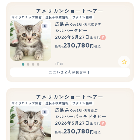
アメリカンショートヘアー
マイクロチップ装着
遺伝子検査情報
ワクチン接種
広島県
Coo&RIKU東広島店
シルバータビー
2026年5月27日
生まれ
230,780
円
価格:
税込
1日前
2人
ただいま
が検討中！
アメリカンショートヘアー
マイクロチップ装着
遺伝子検査情報
ワクチン接種
広島県
Coo&RIKU福山店
シルバーパッチドタビー
2026年5月27日
生まれ
230,780
円
価格:
税込