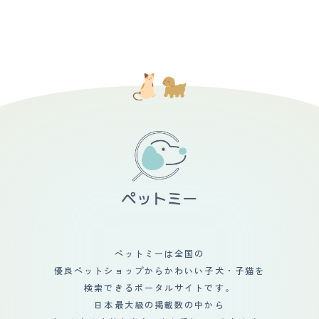
す。 【お手入れ】 毛は短毛というかいわゆる普通の猫の
ッチが好きなあっさり女子猫といった印象です。手が掛か
も非常に小さく、控えめです。去勢手術しているので発情
毛の長さです。キレイ好きで、よく身体を舐めているから
らず、つかず離れずでとても良い子です。
期特有の鳴き声はありません。 しかし、朝起きた時とか
か、気はつやつやしています。シャンプーは週に一回で
まって欲しい時、要求の鳴き声が結構大きくなります。
す。ブラッシングは毎日しています。生えかわりの時期に
【総評】 時々面倒くさいけど、ほぼ手がかからない。甘
なると、あり得ないくらい抜けますが、だいたいの猫はそ
えん坊でわがまま。思ったより表情と感情が豊かで、まる
うかなと思います。健康問題は、結石ができやすいみたい
で人間のよう。寝ているだけで可愛い。 販売イベント
なので、水分が少なくならないように気をつけてあげた
で、なんだかつまらなさそうにしていたのが印象的。 猫
り、ドライフードよりウェットフードにしたりして気を付
を飼うのは初めてだったので、うまくいくか大いに心配し
けています。 【鳴き声】 すこし低めの声ですが、ふだん
た。 お迎えした当時はとにかく嬉しくて、仕事から帰る
からあまり大きくはありません。無駄に泣いたりして煩い
のも楽しみ。毎日猫と暮らせるのは幸せだった。旅行に気
ということもありません。甘えるときに小さい声ですこし
軽に行けなくなったのは少し残念。 妻と二人暮らしだっ
連続して鳴き続けますが、それ以外ではめったにたくさん
たので、もしこの猫がいなかったら夫婦仲が今頃ヤバかっ
鳴くことはありません。 【総評】 とても賢くて、家族の
たのではないか（離婚）、とよく話します。
ことをよく見ている猫だと思います。甘えん坊なのに、家
族のことをいちばんに助けてくれようとするところがとて
も可愛いです。出会いは、ペットショップですがらほんと
うは違う猫を飼いに行ったところ、うちの猫がひょっこり
顔を出して一目惚れしました。迎え入れしてからは、猫を
中心にした生活になりました。喧嘩をしていたら、なにか
やらかしてくれて気が猫にいき、喧嘩が中断なんてよくあ
ペットミーは全国の
ります。喧嘩をすることも減った気がします。
優良ペットショップからかわいい子犬・子猫を
検索できるポータルサイトです。
日本最大級の掲載数の中から