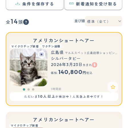
条件を保存する
新着通知を受け取る
14
並び順
全
頭
アメリカンショートヘアー
マイクロチップ装着
ワクチン接種
広島県
マルエスペット広島段原ショッピングセンター店
シルバータビー
2026年3月23日
生まれ
もっと見る
140,800
円
価格:
税込
1時間前
10人以上
ただいま
が検討中！人気急上昇中です！
アメリカンショートヘアー
マイクロチップ装着