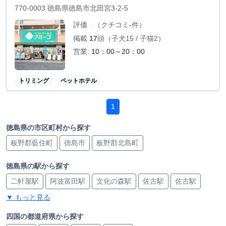
770-0003 徳島県徳島市北田宮3-2-5
評価
（クチコミ-件）
-
掲載
17
頭（子犬15 / 子猫2）
営業:
10：00～20：00
トリミング
ペットホテル
1
徳島県の市区町村から探す
板野郡藍住町
徳島市
板野郡北島町
徳島県の駅から探す
二軒屋駅
阿波富田駅
文化の森駅
佐古駅
佐古駅
▼ もっと見る
徳島駅
徳島駅
蔵本駅
勝瑞駅
吉成駅
阿波川端駅
阿波大谷駅
地蔵橋駅
中田駅
四国の都道府県から探す