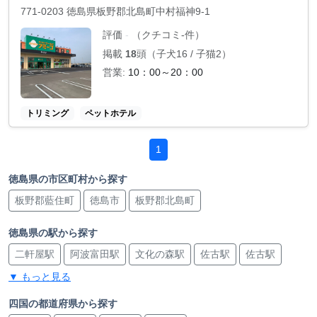
771-0203 徳島県板野郡北島町中村福神9-1
評価
（クチコミ-件）
-
掲載
18
頭（子犬16 / 子猫2）
営業:
10：00～20：00
トリミング
ペットホテル
1
徳島県の市区町村から探す
板野郡藍住町
徳島市
板野郡北島町
徳島県の駅から探す
二軒屋駅
阿波富田駅
文化の森駅
佐古駅
佐古駅
▼ もっと見る
徳島駅
徳島駅
蔵本駅
勝瑞駅
吉成駅
阿波川端駅
阿波大谷駅
地蔵橋駅
中田駅
四国の都道府県から探す