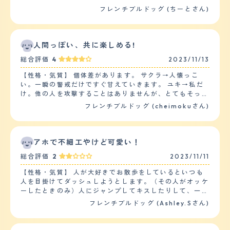
が、大型犬や同種のフレンチブルドッグとは相性が合う子
フレンチブルドッグ (ちーとさん)
が多いです。子どもも大好きなので、1歳半くらいの子か
らはおもちゃの奪い合いをして遊んでいることがありま
す。1歳未満の子からは、子犬特有のワチャワチャしてい
る行動を怖がられて泣かれることが多いですが本人は悪気
人間っぽい、共に楽しめる!
はありません。 【落ち着き】 比較的、日中は眠っている
総合評価
4
2023/11/13
こと多く面倒をおこすことはありません。しかし、遊び足
りない日の夕方以降からはかまって吠えがみられることが
【性格・気質】 個体差があります。 サクラ→人懐っこ
あります。家の物を荒らすこともなく、トイレトレーニン
い。一瞬の警戒だけですぐ甘えていきます。 ユキ→私だ
グをしっかりしていれば困ることはないです。 【しつけ
け。他の人を攻撃することはありませんが、とてもそっけ
やすさ】 1ヶ月程度のトイレトレーニングで、80%のトイ
ないです。 サクラ→コマンド入りやすい。基本的なこと
フレンチブルドッグ (cheimokuさん)
レは成功しましたが食糞はなかなかやめてもらえませんで
はすぐできました。 ユキ→若干、我が強い。 サクラ→猫
した。 短頭種で散歩が得意な子ではないため、30分程度
にも子供にもフレンドリー。ちょっとイヤなことをされて
の散歩でちょうどいいです。体力がついてくる散歩距離を
も迷惑そうな顔をしながら付き合っています。 ユキ→猫
伸ばします。 【お手入れ】 毛は短いためトリミングに連
嫌い、子供も得意じゃない。自分の範囲内には絶対に入っ
アホで不細工やけど可愛い！
れて行ったことはありません。しかし、換毛期に入ると抜
て来て欲しくないようです。 【健康・寿命】 幸いなこと
け毛が1ヶ月程度続き、掃除をかけた側から毛が抜けてい
総合評価
2
2023/11/11
に２匹とも健康で特に悩まされるようなことは今まであり
きます。ブラッシングは毎日必須です。 中耳炎になった
ませんでした。 ただ、ユキは大丈夫なのですが、サクラ
ことはありますが、治療し清潔を保つように気をつけてか
【性格・気質】 人が大好きでお散歩をしているといつも
が体系的に詰まった子なので、暑さや興奮などで呼吸が大
らは一度も再発したことはありません。チェリーアイにな
人を目掛けてダッシュしようとします。（その人がオッケ
変なことになるので気をつけています。 【運動の頻度】
りやすい犬種なので、目を掻いて傷ができてしまい目薬を
ーしたときのみ）人にジャンプしてキスしたりして、一度
普段はリードを付けてのお散歩には行っていません。自宅
必要になったこともあります。2週間程度の目薬治療で完
その人に撫でてもらったりするとなかなか離れようとしま
フレンチブルドッグ (Ashley.Sさん)
の敷地が広いため、私の外作業時に一緒に出てフリーで遊
治しました。 【鳴き声】 犬種的に無駄吠えは少ないほう
せん。愛想が良くて周りからは好かれます。怒ったことや
びます。家の中では運動というよりは普通の生活です。私
ですが、吠えるときは普通にうるさいです。部屋の窓を閉
噛んだ事が一度もなく、子供や他の犬とも相性が良いで
が家を空ける時はハウスしています。夏場のみサクラだけ
めていれば外にはあまり漏れていないと思います(苦情な
す。ただ興奮してジャンプしようとするので、小さい子供