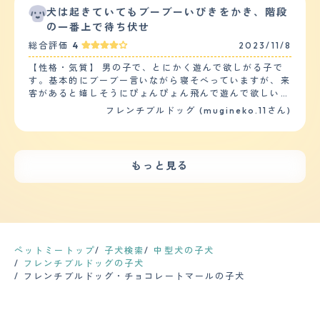
涼しい場所に自分で移動出来るようフリーでいます。
し)。構って吠えが多く、外の音や訪問者にはほとんど吠
の前ではしっかりリードを持って監視が必要です。物覚え
犬は起きていてもブーブーいびきをかき、階段
【毛の手入れ・シャンプー回数】 短毛です。 ユキは、毛
えることはありません。お留守番でも大人しくしていま
は悪く、お手やお座りを覚えさせるまでに100回以上くり
の一番上で待ち伏せ
量少なめで汚れや臭いもあまりありません。シャンプーも
す。 【総評】 鼻ぺちゃで顔にシワがあるため、おじさん
かえり沢山おやつを消費しました。しつけには根気が必要
どんなシャンプーでも特に問題ないようです。お耳のお手
総合評価
4
2023/11/8
に見えて可愛いです。表情も分かりやすく人間味がありま
です。 【健康・寿命】 フレンチブルドッグは皮膚が弱い
入れをしても通常汚れで特に問題ないようです。 サクラ
す。 出会いはペットショップです。他の子吠えているな
事で知られています。アレルギーにならない為に、ドッグ
は毛がとても密です。皮膚の汚れや臭いもユキよりありま
【性格・気質】 男の子で、とにかく遊んで欲しがる子で
かスヤスヤ寝ているのが印象的です。 共働きのため、お
フードとおやついつも同じものをあげています。最近シャ
す。シャンプーはノルバサンシャンプーなどを使っていま
す。基本的にブーブー言いながら寝そべっていますが、来
留守番ができるのか不安でした。夜勤で最高17時間お留
ンプーを変えるとその日から皮膚にブツブツが出来てしま
す。時には沐浴をして皮膚トラブル防止します。お耳のお
客があると嬉しそうにぴょんぴょん飛んで遊んで欲しいア
守番がありましたが、自動餌やり機やペットカメラを導入
いました。アレルギーには細心の注意が必要です。 【運
手入れもきちんとしないとユキより汚れています。お手入
ピールをします。トイレに行きたくなったときしか吠えま
フレンチブルドッグ (mugineko.11さん)
し問題なく過ごせました。しかし、長時間のお留守番は可
動の頻度】 一日のほとんどを寝て過ごしています。寒暖
れを怠るときっとすぐ皮膚トラブルをおこしてしまうので
せん。 【健康・寿命】 持病もなくとても元気に私語して
哀想だと思い、日勤のみの職場に転職しお留守番時間が短
差に弱く、暑かったり寒かったりすると外に出たがりませ
はないかと思われます。 【総評】 ブサカワと言われてい
います。定期的に病院へ通うことはありませんが、皮膚の
くなるように工夫しました。お出かけで長時間のお留守番
んし、出さないようにしています。気候が良い時は1時間
ますが、他の犬種にはない可愛さがあると思います。よく
病気になりやすいので調子が悪い時とワクチンの時に動物
が必要になる際は、出かける前にドッグランやお散歩に連
外をお散歩しています。それ以外は一日数回計20分くら
フレンチブルドッグを飼われている方が人間が入っている
病院へ連れて行っています。 【運動の頻度】 庭がドッグ
れていき疲れさせるように工夫しています。愛犬が我が家
いトイレの為に外へ出ます。 【毛の手入れ・シャンプー
もっと見る
のではと思うとおっしゃっていますが、私もしょっちゅう
ランになっているので、午前、午後１５時ごろ、暑すぎな
にきてくれたおかげで、夫婦の話題も増え、ペットカフェ
回数】 フレブルはショートヘアーで知られていてトリミ
そう思うことがあります。 人間っぽいイビキもそのひと
い時間の 夕方に自由に遊んでもらっています。気が済ん
やペット同伴でデートができるお出かけスポットを巡るな
ングの必要は全くありません。ただ、誤算だったのが抜け
つ。マズルのかげんだと思うのですが、我が家の場合特に
だら戻ってきます。 【毛の手入れ・シャンプー回数】 毛
ど出かける幅が増えました。1番は、夫婦の喧嘩の緩衝役
毛が思った以上に多いです。室内にいつもいるのもあっ
サクラのイビキが大きい!（笑） 家が古いのもあります
が硬くて短毛です。季節の変わり目はとてつもなく毛が抜
になっていることに感謝しています。愛犬が甘えてくれる
て、毛がフロアーに充満するので1日2回は掃除機をかけて
が、し～んとした夜中だと、１階の部屋で寝ているサクラ
けます。ペット用の洋服を着せることと、週２～３お風呂
だけで家の雰囲気が良くなります。
います。また、服に毛が付かないように洗濯後はすぐに畳
のイビキが２階まで聞こえてきます（笑） バーニーズマ
に入れることで少しマシになります。 カットはもともと
みタンスやクローゼットにしまうようにしています。フレ
ウンテンドッグ、ゴールデンレトリバー、オールドイング
短毛のためしません。 【総評】 好きところは、存在感と
ペットミートップ
子犬検索
中型犬の子犬
ブル特有のブルドック臭があるので月に2回ほどシャンプ
リッシュシープドッグなど大型犬も飼っていましたが、イ
愛嬌のある顔です。そしてとても賢いです。 出会いは公
フレンチブルドッグの子犬
ーをしていましたが、余計に皮膚が乾燥してフケがでてき
ビキの大きさはダントツです。 今年は北海道も猛暑でエ
園で散歩中のフレブルを見たのがきっかけで、近所のブリ
フレンチブルドッグ・チョコレートマールの子犬
たので、月に1回にしました。 【総評】 5年前に結婚し小
アコンのない我が家では、昼間の室温に気を使いました
ーダーさんから迎え入れました。実家でも犬を飼っていた
梨でずっと犬が欲しいと旦那と話していました。そんな中
が、基本、立地的に涼しいので、天井のシーリングファン
ので（雑種）迎え入れるにあたって特に不安はありません
私と旦那両方がコロナを機に在宅勤務になりました。それ
のみで過ごせているので他のフレンチを飼っている方より
でした。 ペットたちを我が家に迎え入れてからの変化
をきっかけに犬を飼う事にしました。狭いマンションに住