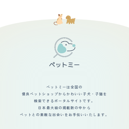
は気が楽かなと。 サイズ的にも共にいろいろなことを一
は、子供が生き物を全く怖がらないところです。でこども
んでいるので運動量の少ない犬という事でフレブルを飼う
緒に楽しめる犬種だと思います。
たちは公園でお散歩中のワンちゃんとの距離感も上手にと
ことにしました。初めての犬でトイレトレーニングやしつ
れています。 ペットのお世話は簡単ではありませんが、
けをするのに最初の3か月は付きっきりで大変でしたが、
その子たちがいることでより一層家庭がにぎやかになりま
根気よく繰り返すことで覚えてくれました。 フレブル特
した。
有ののんびりおっとりした性格で怒ったり噛んだりするこ
とが無いので他の犬や人と遊んでいる時も安心です。ま
た、マイペースで寂しがる事もあまりないようで、遠出し
て家を長時間空けていても、その間はずっと部屋でおとな
しく寝ています。留守中に悪戯をすることもなくとても飼
いやすいです。 気候が良い日には旦那と犬と私でドライ
ブしたり、ドッグカフェやドッグランへ出かけます。出か
けた先でも吠えることが無くおとなしくしているので、我
が子（犬ですが）を見ていてとても誇らしいです！
ペットミーは全国の
優良ペットショップからかわいい子犬・子猫を
検索できるポータルサイトです。
日本最大級の掲載数の中から
ペットとの素敵な出会いをお手伝いいたします。