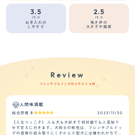
3.5
2.5
/5.0
/5.0
お手入れの
鳴き声の
しやすさ
大きさや頻度
Review
フレンチブルドッグのクチコミ 4件
人間味満載
総合評価
5
2023/11/30
【人なつっこさ】 人も犬も大好きで初対面でも人見知り
せず甘えに行きます。犬同士の相性は、フレンチブルドッ
グの感情の読み取りにくさから小型犬には嫌われがちです