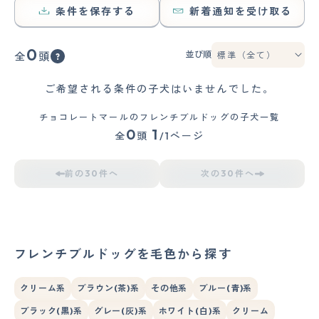
条件を保存する
新着通知を受け取る
0
並び順
全
頭
ご希望される条件の子犬はいませんでした。
チョコレートマールのフレンチブルドッグの子犬一覧
0
1
全
頭
/1ページ
前の30件へ
次の30件へ
フレンチブルドッグを毛色から探す
クリーム系
ブラウン(茶)系
その他系
ブルー(青)系
ブラック(黒)系
グレー(灰)系
ホワイト(白)系
クリーム